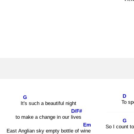
D
G
To
sp
It's
such a beautiful night
D/F#
to make a change in our live
s
G
Em
So I count
to
East Anglian sky empty bottle of wine