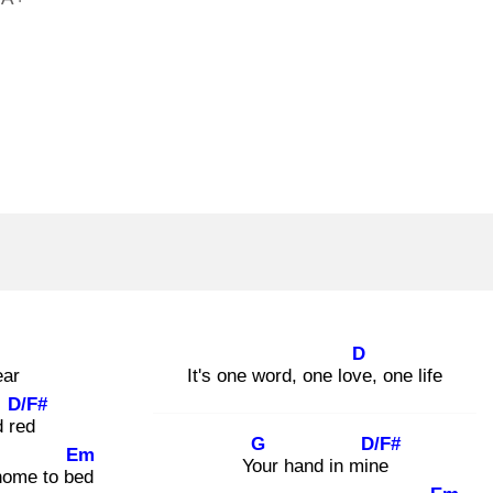
D
ear
It's one word, one love
, one life
D/F#
d red
G
D/F#
Em
You
r hand in mine
s home to bed