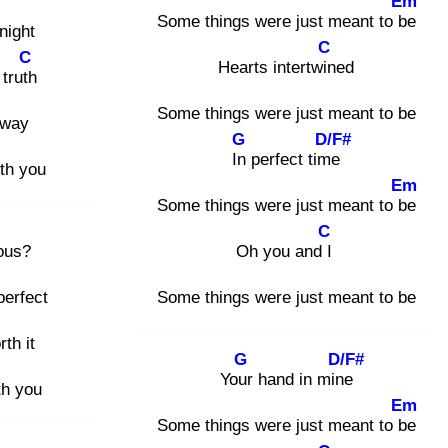
Em
Some things were just meant to be
night
C
C
Hearts intertwin
ed
truth
Some things were just meant to be
 way
G
D/F#
In
perfect time
ith you
Em
Some things were just meant to be
C
ous?
Oh you and I
perfect
Some things were just meant to be
rth it
G
D/F#
Your
hand in mine
th you
Em
Some things were just meant to be