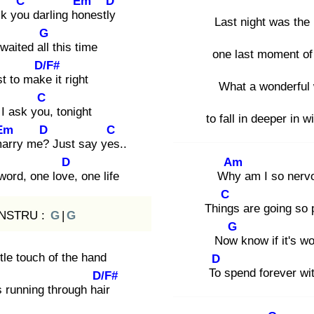
C
Em
D
sk you
darling hon
estly
Last night was the 
G
 waited all
this time
one last moment of 
D/F#
st to make
it right
What a wonderful
C
 I ask you
, tonight
to fall in deeper in w
Em
D
C
mar
ry me?
Just say yes
..
D
Am
 word, one love
, one life
Why
am I so nerv
C
Thing
s are going so 
INSTRU :
G
|
G
G
Now
know if it's wo
tle touch of the hand
D
To
spend forever wi
D/F#
s running through hair