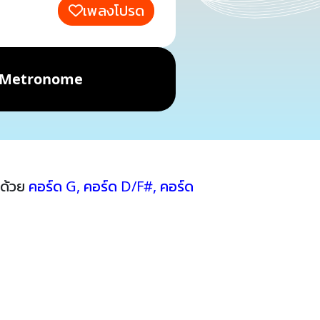
เพลงโปรด
Metronome
บด้วย
คอร์ด G
,
คอร์ด D/F#
,
คอร์ด