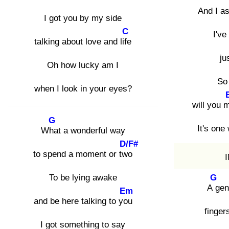
And I a
I got you by my side
C
I've
talking about love and life
ju
Oh how lucky am I
So
when I look in your eyes?
will you 
G
It's one
Wha
t a wonderful way
D/F#
to spend a moment or two
To be lying awake
G
A g
en
Em
and be here talking to you
finger
I got something to say