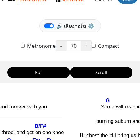
A
🔊 เสียงคอร์ด
⚙️
Metronome
−
70
+
Compact
Full
Scroll
G
end forever with you
Som
e will reapp
burning auburn an
D/F#
 three, and get on
one knee
I'll chest the pill bring u