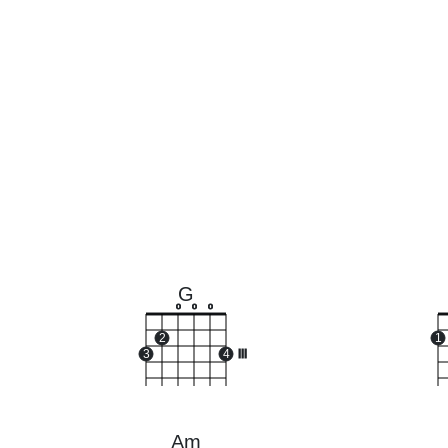
G
o
o
o
2
1
3
4
III
Am