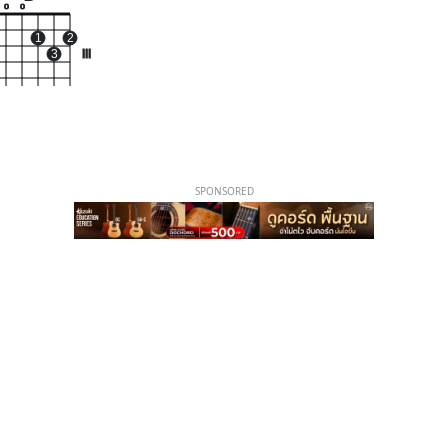
o
o
1
2
3
III
SPONSORED