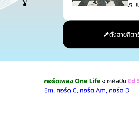
แ
ตั้งสายกีตาร
คอร์ดเพลง One Life
จากศิลปิน
Ed 
Em
,
คอร์ด C
,
คอร์ด Am
,
คอร์ด D