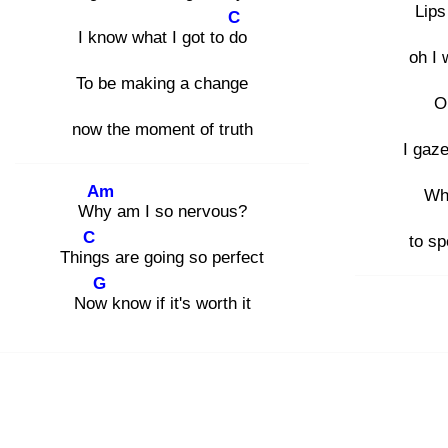
Lips
C
I know what I got to do
oh I
To be making a change
O
now the moment of truth
I gaze
Am
Wha
Why
am I so nervous?
C
to sp
Thing
s are going so perfect
G
Now
know if it's worth it