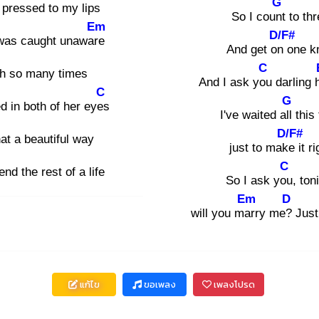
G
 pressed to my lips
So I count
to thr
Em
D/F#
 was caught unaware
And get on
one k
C
h so many times
And I ask you
darling 
C
G
d in both of her eyes
I've waited all
this
D/F#
t a beautiful way
just to make
it ri
C
end the rest of a life
So I ask you
, ton
Em
D
will you mar
ry me?
Just
แก้ไข
ขอเพลง
เพลงโปรด