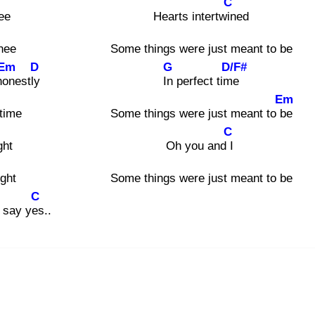
C
ee
Hearts intertwin
ed
nee
Some things were just meant to be
Em
D
G
D/F#
hon
estly
In
perfect time
Em
 time
Some things were just meant to be
C
ght
Oh you and I
ight
Some things were just meant to be
C
 say yes
..