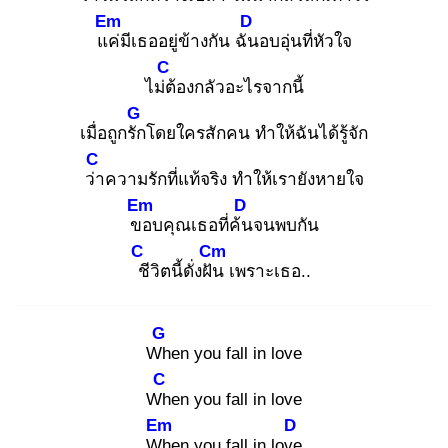
Em
D
แค่
มีเธออยู่ข้างกัน ฉัน
อบอุ่นที่หัวใจ
C
ไม่ต้
องกลัวอะไรจากนี้
G
เมื่อถูกรัก
โดยใครสักคน ทำให้ฉันได้รู้จัก
C
ว่า
ความรักที่แท้จริง ทำให้เรายังหายใจ
Em
D
ขอ
บคุณเธอที่ค้น
จนพบกัน
C
Cm
ชี
วิตนี้ดั่งฝัน
เพราะเธอ..
G
Wh
en you fall in love
C
Wh
en you fall in love
Em
D
Wh
en you fall in love