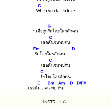
C
Wh
en you fall in love
G
* เมื่อถูกรัก
โดยใครสักคน
C
เธอค้น
จนพบกัน
Em
D
รัก
โดยใครสักคน..
C
เธอค้น
จนพบกัน
G
รัก
โดยใครสักคน
C
Bm
Am
D
D/F#
เธอค้น.
. จน พ
บ กัน.
.
INSTRU :
G