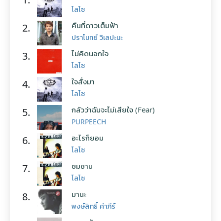
โลโซ
คืนที่ดาวเต็มฟ้า
2.
ปราโมทย์ วิเลปะนะ
ไม่คิดนอกใจ
3.
โลโซ
ใจสั่งมา
4.
โลโซ
กลัวว่าฉันจะไม่เสียใจ (Fear)
5.
PURPEECH
อะไรก็ยอม
6.
โลโซ
ซมซาน
7.
โลโซ
มานะ
8.
พงษ์สิทธิ์ คำภีร์