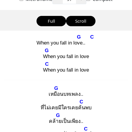
Full
Scroll
G
C
When you fall in love
..
G
Wh
en you fall in love
C
Wh
en you fall in love
G
เหมือ
นบทเพลง..
C
ที่ไม่เคยมีใครเคยค้น
พบ
G
คล้าย
เป็นเพียง..
C