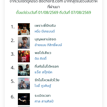
จากเว็บไซต์ดูคอร์ด dochord.com มากที่สุดในช่วงสัปดาห์
ที่ผ่านมา
ตั้งแต่ช่วงวันที่ 01/08/2569 ถึงวันที่ 07/08/2569
เพราะพี่รักจริง
1.
หนึ่ง บีเคแบนด์
บุญผลาบ่ฮอด
2.
อ้ายแมน ภิสิทธิ์พงษ์
พอได้เสียว
3.
ดิด คิตตี้
ทิ้งกันไม่ได้หรอก
4.
แจ๊ส สปุ๊กนิค
รักไม่ไหวแล้วโว้ย
5.
โจอี้ ภูวศิษฐ์
ระเบิดเวลา
6.
ศาล สานศิลป์