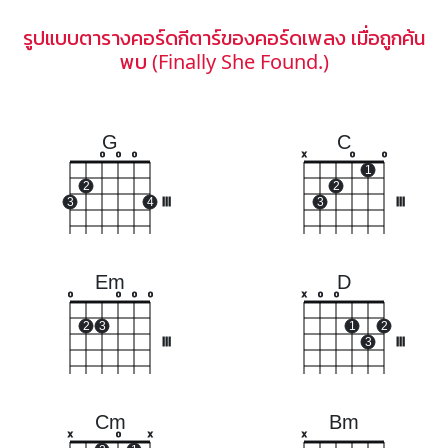
รูปแบบตารางคอร์ดกีตาร์ของคอร์ดเพลง เมื่อถูกค้น
พบ (Finally She Found.)
G
C
o
o
o
x
o
o
1
2
2
3
4
III
3
III
Em
D
o
o
o
o
x
o
o
2
3
1
2
III
3
III
Cm
Bm
x
o
x
x