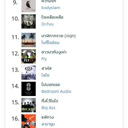
ความรัก
9.
bodyslam
ใจเหลือเหลือ
10.
Dr.Fuu
นาฬิกาทราย (sign)
11.
โบกี้ไลอ้อน
ชาวนากับงูเห่า
12.
Fly
สาหัส
13.
โลโซ
ไม่บอกเธอ
14.
Bedroom Audio
ทิ้งไว้ในใจ
15.
Big Ass
แพ้ทาง
16.
ลาบานูน