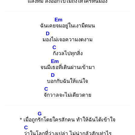
แสง
ที่มี ส่งออกไปไม่ถึงให้ใครหัน
มอง
Em
ฉันเคยจม
อยู่ในเงามืดมน
D
มอง
ไม่เจอความงดงาม
C
กัง
วลไปทุกสิ่ง
Em
จนมีเธอ
ที่เดินผ่านเข้ามา
D
บอก
กับฉันให้แน่ใจ
C
จัก
วาลจะไม่เดียวดาย
G
* เมื่อถูกรัก
โดยใครสักคน ทำให้ฉันได้เข้าใจ
C
ว่า
ในโลกที่ว่างเปล่า ไม่น่ากลัวสักเท่าไร