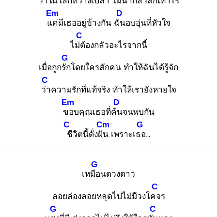
ว่า
ในโลกที่ว่างเปล่า ไม่น่ากลัวสักเท่าไร
Em
D
แค่
มีเธออยู่ข้างกัน ฉัน
อบอุ่นที่หัวใจ
C
ไม่ต้
องกลัวอะไรจากนี้
G
เมื่อถูกรัก
โดยใครสักคน ทำให้ฉันได้รู้จัก
C
ว่า
ความรักที่แท้จริง ทำให้เรายังหายใจ
Em
D
ขอ
บคุณเธอที่ค้น
จนพบกัน
C
Cm
G
ชี
วิตนี้ดั่งฝัน
เพราะเธอ
..
G
เหมือ
นดวงดาว
C
ลอยล่องลอยหลุดไปไม่มีวงโคจ
ร
G
C