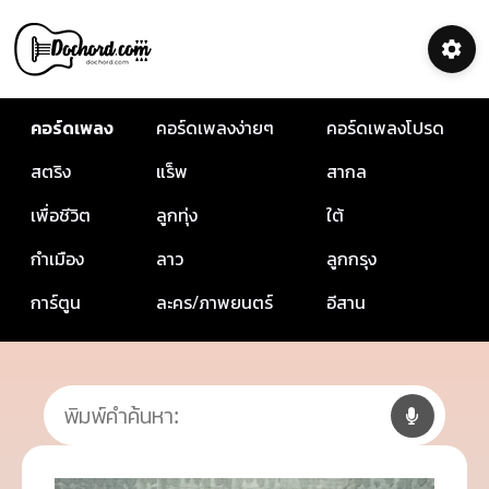
คอร์ดเพลง
คอร์ดเพลงง่ายๆ
คอร์ดเพลงโปรด
สตริง
แร็พ
สากล
เพื่อชีวิต
ลูกทุ่ง
ใต้
กำเมือง
ลาว
ลูกกรุง
การ์ตูน
ละคร/ภาพยนตร์
อีสาน