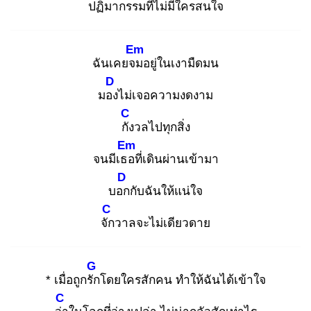
ปฏิมากรรมที่ไม่มีใครสน
ใจ
Em
ฉันเคยจม
อยู่ในเงามืดมน
D
มอง
ไม่เจอความงดงาม
C
กัง
วลไปทุกสิ่ง
Em
จนมีเธอ
ที่เดินผ่านเข้ามา
D
บอก
กับฉันให้แน่ใจ
C
จัก
วาลจะไม่เดียวดาย
G
* เมื่อถูกรัก
โดยใครสักคน ทำให้ฉันได้เข้าใจ
C