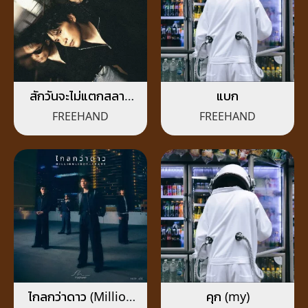
สักวันจะไม่แตกสลาย
แบก
(Dear Trauma)
FREEHAND
FREEHAND
ไกลกว่าดาว (Million
คุก (my)