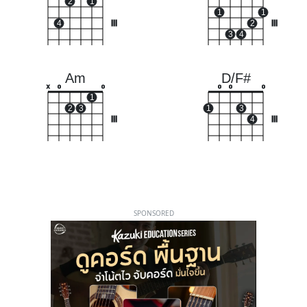
2
1
1
1
4
III
2
III
3
4
Am
D/F#
x
o
o
o
o
o
1
2
3
1
3
III
4
III
SPONSORED