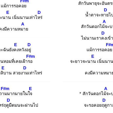
F#m
สักวันพายุจ
ะอันต
แม้การรอคอย
D
E
D
น้ำตาจะหาย
ไ
จะนาน
เนิ่นนานเท่าไหร่
A
A
สักวันดอกไม้จ
ะบ
คงมีความหมา
ย
D
ไม่นานเราคง
เข้
E
D
F#
ะฉันยังคง
หวังอยู่
แม้การรอคอย
F#m
E
ิ่นหอมที่เคยเฝ้ารอ
จะยาวจะนาน
เนิ่นนาน
E
D
ลิบ
าน สวยงาม
เท่าไหร่
คงมีความหมา
F#m
E
A
ถาม
มากมายในใจ
* สักวันดอกไม้จ
ะ
D
D
หร่ฤดูมื
ดมนจะผ่านไป
จะรอคอยฤดู
กา