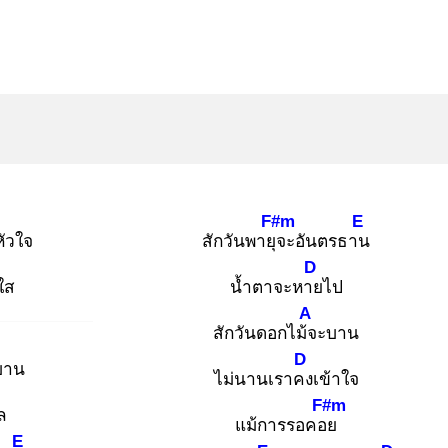
F#m
E
ั
วใจ
สักวันพายุจ
ะอันตรธาน
D
ใส
น้ำตาจะหาย
ไป
A
สักวันดอกไม้จ
ะบาน
D
บาน
ไม่นานเราคง
เข้าใจ
F#m
ล
แม้การรอคอย
E