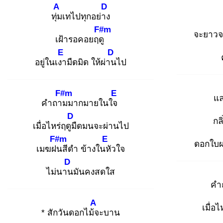
A
D
ทุ่ม
เทไปทุกอย่าง
F#m
จะยาว
เฝ้ารอคอยฤดู
E
D
อยู่ในเงา
มืดมิด ให้ผ่าน
ไป
F#m
E
แล
คำถาม
มากมายในใจ
D
กล
เมื่อไหร่ฤดูมื
ดมนจะผ่านไป
F#m
E
ดอกใบผ
เมฆฝน
สีดำ ข้างในหั
วใจ
D
ไม่นาน
มันคงสดใส
คำ
A
เมื่อไ
* สักวันดอกไม้จ
ะบาน