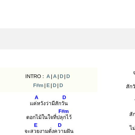
INTRO :
A
|
A
|
D
|
D
F#m
|
E
|
D
|
D
สัก
A
D
แค่ห
วังว่ามีสักวัน
F#m
สั
ดอกไม้ในใจที่ปลุก
ไว้
E
D
ไม
จะสวย
งามดั่งควา
มฝัน