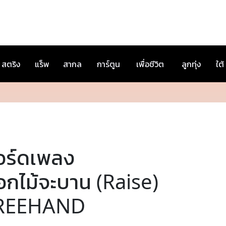
สตริง
แร็พ
สากล
การ์ตูน
เพื่อชีวิต
ลูกทุ่ง
ใต้
อร์ดเพลง
อกไม้จะบาน (Raise)
REEHAND