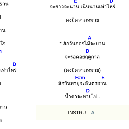
E
D
รธาน
จะยาวจะนาน
เนิ่นนานเท่าไหร่
ป
คงมีความหมาย
าน
A
าใจ
* สักวันดอกไม้จ
ะบาน
m
D
จะรอคอยฤดู
กาล
D
เท่าไหร่
(คงมีความหมาย)
F#m
E
ย
สักวันพายุจ
ะอันตรธาน
D
น้ำตาจะหาย
ไป..
บาน
INSTRU :
A
ล