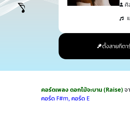
ศิ
แ
ตั้งสายกีตาร
คอร์ดเพลง ดอกไม้จะบาน (Raise)
จา
คอร์ด F#m
,
คอร์ด E