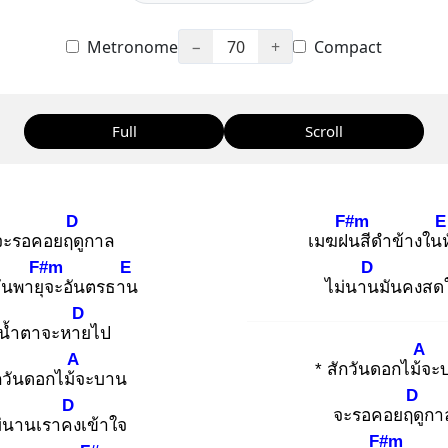
Metronome
−
70
+
Compact
Full
Scroll
D
F#m
E
จะรอคอยฤดู
กาล
เมฆฝน
สีดำข้างในห
F#m
E
D
วันพายุจ
ะอันตรธาน
ไม่นาน
มันคงสด
D
น้ำตาจะหาย
ไป
A
A
* สักวันดอกไม้จ
ะ
กวันดอกไม้จ
ะบาน
D
D
จะรอคอยฤดู
กา
่นานเราคง
เข้าใจ
F#m