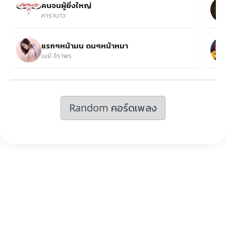
คนจนผู้ยิ่งใหญ่
คาราบาว
แรกๆหน้ามน ดนๆหน้าหมา
เมย์ จิราพร
Random คอร์ดเพลง