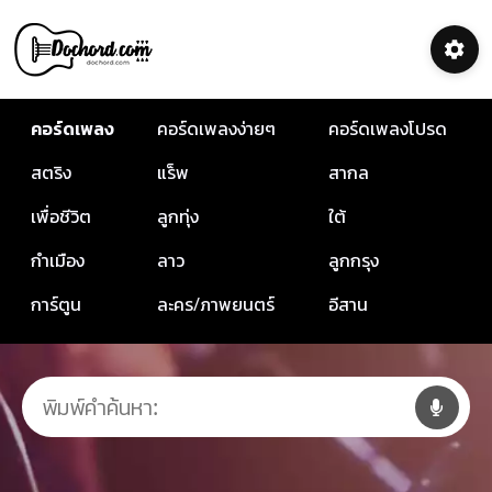
คอร์ดเพลง
คอร์ดเพลงง่ายๆ
คอร์ดเพลงโปรด
สตริง
แร็พ
สากล
เพื่อชีวิต
ลูกทุ่ง
ใต้
กำเมือง
ลาว
ลูกกรุง
การ์ตูน
ละคร/ภาพยนตร์
อีสาน