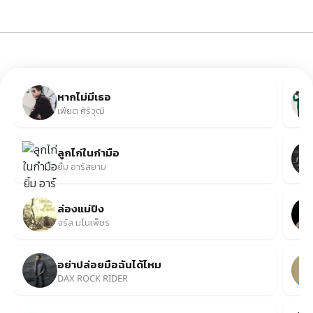
หากไม่มีเธอ
เฟียต ศิริวุฒิ
ลูกไก่ในกำมือ
ยิ้ม อาร์สยาม
ล่องแม่ปิง
จรัล มโนเพ็ชร
อย่าปล่อยมือฉันได้ไหม
DAX ROCK RIDER