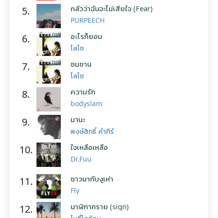
กลัวว่าฉันจะไม่เสียใจ (Fear)
5.
PURPEECH
อะไรก็ยอม
6.
โลโซ
ซมซาน
7.
โลโซ
ความรัก
8.
bodyslam
มานะ
9.
พงษ์สิทธิ์ คำภีร์
ใจเหลือเหลือ
10.
Dr.Fuu
ชาวนากับงูเห่า
11.
Fly
นาฬิกาทราย (sign)
12.