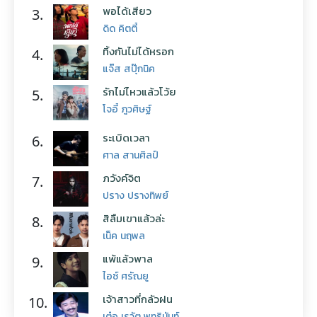
พอได้เสียว
3.
ดิด คิตตี้
ทิ้งกันไม่ได้หรอก
4.
แจ๊ส สปุ๊กนิค
รักไม่ไหวแล้วโว้ย
5.
โจอี้ ภูวศิษฐ์
ระเบิดเวลา
6.
ศาล สานศิลป์
ภวังค์จิต
7.
ปราง ปรางทิพย์
สิลืมเขาแล้วล่ะ
8.
เน็ค นฤพล
แพ้แล้วพาล
9.
ไอซ์ ศรัณยู
เจ้าสาวที่กลัวฝน
10.
เต๋อ เรวัต พุทธินันท์