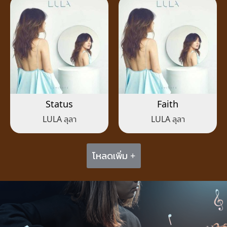
Status
Faith
LULA ลุลา
LULA ลุลา
โหลดเพิ่ม +