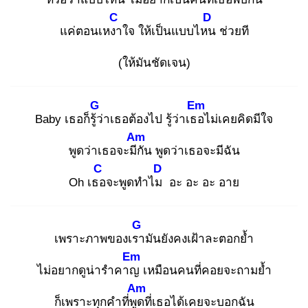
C
D
แค่ตอนเหงา
ใจ ให้เป็นแบบไหน
ช่วยที
(ให้มันชัดเจน)
G
Em
Baby เธอก็รู้ว่
าเธอต้องไป รู้ว่าเธอ
ไม่เคยคิดมีใจ
Am
พูดว่าเธอจะมีกั
น พูดว่าเธอจะมีฉัน
C
D
Oh เธอ
จะพูดทำไม
อะ อะ อะ อาย
G
เพราะภาพของเรา
มันยังคงเฝ้าละตอกย้ำ
Em
ไม่อยากดูน่ารำคาญ
เหมือนคนที่คอยจะถามย้ำ
Am
ก็เพราะทุกคำที่พูด
ที่เธอได้เคยจะบอกฉัน