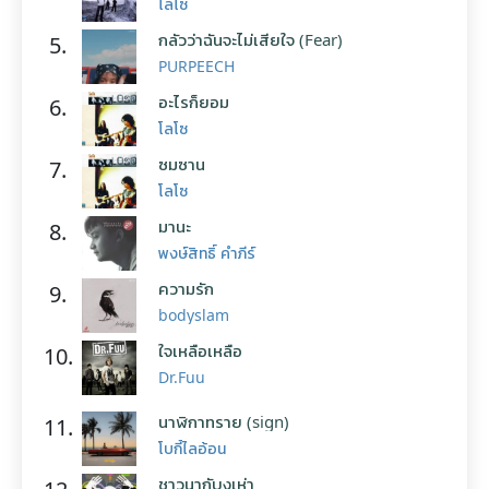
โลโซ
กลัวว่าฉันจะไม่เสียใจ (Fear)
5.
PURPEECH
อะไรก็ยอม
6.
โลโซ
ซมซาน
7.
โลโซ
มานะ
8.
พงษ์สิทธิ์ คำภีร์
ความรัก
9.
bodyslam
ใจเหลือเหลือ
10.
Dr.Fuu
นาฬิกาทราย (sign)
11.
โบกี้ไลอ้อน
ชาวนากับงูเห่า