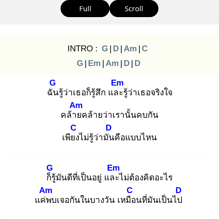
Full
Scroll
INTRO :
G
|
D
|
Am
|
C
G
|
Em
|
Am
|
D
|
D
G
Em
ฉัน
รู้ว่าเธอก็รู้สึก และ
รู้ว่าเธอจริงใจ
Am
คล้าย
คล้ายว่าเรานั้นคบกัน
C
D
เพียง
ไม่รู้ว่ามัน
คือแบบไหน
G
Em
ก็รู้
มันดีที่เป็นอยู่ และ
ไม่ต้องคิดอะไร
Am
C
D
แค่พ
บเจอกันในบางวัน เหมือ
นที่มันเป็นไป