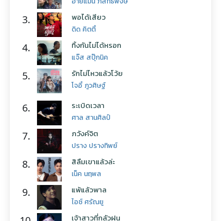
อ้ายแมน ภิสิทธิ์พงษ์
พอได้เสียว
3.
ดิด คิตตี้
ทิ้งกันไม่ได้หรอก
4.
แจ๊ส สปุ๊กนิค
รักไม่ไหวแล้วโว้ย
5.
โจอี้ ภูวศิษฐ์
ระเบิดเวลา
6.
ศาล สานศิลป์
ภวังค์จิต
7.
ปราง ปรางทิพย์
สิลืมเขาแล้วล่ะ
8.
เน็ค นฤพล
แพ้แล้วพาล
9.
ไอซ์ ศรัณยู
เจ้าสาวที่กลัวฝน
10.