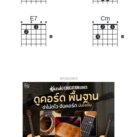
E7
Cm
o
o
o
o
x
o
x
1
2
1
2
III
4
III
SPONSORED