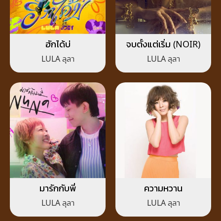
ฮักได้บ่
จบตั้งแต่เริ่ม (NOIR)
LULA ลุลา
LULA ลุลา
มารักกับพี่
ความหวาน
LULA ลุลา
LULA ลุลา