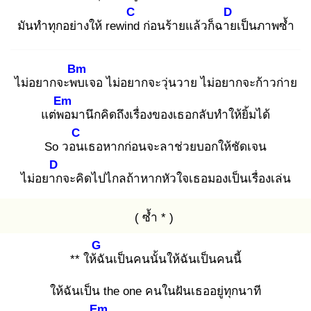
C
D
มันทำทุกอย่างให้ rewind
ก่อนร้ายแล้วก็ฉาย
เป็นภาพซ้ำ
Bm
ไม่อยากจะพบ
เจอ ไม่อยากจะวุ่นวาย ไม่อยากจะก้าวก่าย
Em
แต่พอ
มานึกคิดถึงเรื่องของเธอกลับทำให้ยิ้มได้
C
So วอน
เธอหากก่อนจะลาช่วยบอกให้ชัดเจน
D
ไม่อยาก
จะคิดไปไกลถ้าหากหัวใจเธอมองเป็นเรื่องเล่น
( ซ้ำ * )
G
** ให้ฉั
นเป็นคนนั้นให้ฉันเป็นคนนี้
ให้ฉันเป็น the one คนในฝันเธออยู่ทุกนาที
Em