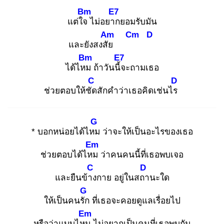
Bm
E7
แต่ใจ
ไม่อยาก
ยอมรับมัน
Am
Cm
D
และยังสงสัย
Bm
E7
ได้ไหม
ถ้าวันนี้จ
ะถามเธอ
C
D
ช่วยตอบให้ชัด
สักคำว่าเธอคิดเช่นไร
G
* บอกหน่อยได้ไหม
ว่าจะให้เป็นอะไรของเธอ
Em
ช่วยตอบได้ไหม
ว่าคนคนนี้ที่เธอพบเจอ
C
D
และยืนข้าง
กาย อยู่ในสถา
นะใด
G
ให้เป็นคนรัก
ที่เธอจะคอยดูแลเรื่อยไป
Em
หรือว่าแบบไหน
ไม่อยากเป็นคนที่เธอพบกัน