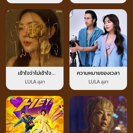
เข้าใจว่าไม่เข้าใจ
ความหมายของเวลา
(INVERTED)
LULA ลุลา
LULA ลุลา