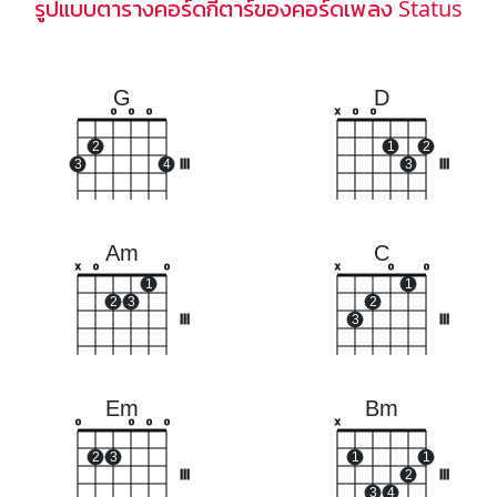
รูปแบบตารางคอร์ดกีตาร์ของคอร์ดเพลง Status
G
D
o
o
o
x
o
o
2
1
2
3
4
III
3
III
Am
C
x
o
o
x
o
o
1
1
2
3
2
III
3
III
Em
Bm
o
o
o
o
x
2
3
1
1
III
2
III
3
4