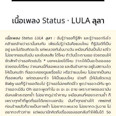
เนื้อเพลง Status ·
LULA ลุลา
เนื้อเพลง Status LULA ลุลา :
ฉันรู้ว่าเธอก็รู้สึก และรู้ว่าเธอจริงใจ
คล้ายคล้ายว่าเรานั้นคบกัน เพียงไม่รู้ว่ามันคือแบบไหน ก็รู้มันดีที่เป็น
อยู่ และไม่ต้องคิดอะไร แค่พบเจอกันในบางวัน เหมือนที่มันเป็นไป แต่ใจ
ไม่อยากยอมรับมัน และยังสงสัย ได้ไหม ถ้าวันนี้จะถามเธอ ช่วยตอบให้
ชัดสักคำว่าเธอคิดเช่นไร * บอกหน่อยได้ไหม ว่าจะให้เป็นอะไรของเธอ
ช่วยตอบได้ไหม ว่าคนคนนี้ที่เธอพบเจอ และยืนข้างกาย อยู่ในสถานะใด
ให้เป็นคนรัก ที่เธอจะคอยดูแลเรื่อยไป หรือว่าแบบไหน ไม่อยากเป็นคน
ที่เธอพบกัน แค่ตอนเหงาใจ ให้เป็นแบบไหน ช่วยที (ให้มันชัดเจน)
Baby เธอก็รู้ว่าเธอต้องไป รู้ว่าเธอไม่เคยคิดมีใจ พูดว่าเธอจะมีกัน พูด
ว่าเธอจะมีฉัน Oh เธอจะพูดทำไม อะ อะ อะ อาย เพราะภาพของเรามัน
ยังคงเฝ้าละตอกย้ำ ไม่อยากดูน่ารำคาญ เหมือนคนที่คอยจะถามย้ำ ก็
เพราะทุกคำที่พูดที่เธอได้เคยจะบอกฉัน มันทำทุกอย่างให้ rewind
ก่อนร้ายแล้วก็ฉายเป็นภาพซ้ำ ไม่อยากจะพบเจอ ไม่อยากจะวุ่นวาย ไม่
อยากจะก้าวก่าย แต่พอมานึกคิดถึงเรื่องของเธอกลับทำให้ยิ้มได้ So