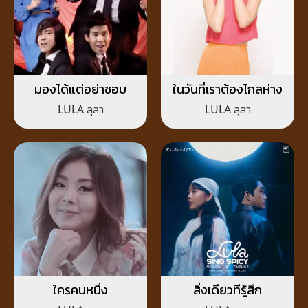
มองได้แต่อย่าชอบ
ในวันที่เราต้องไกลห่าง
LULA ลุลา
LULA ลุลา
ใครคนหนึ่ง
สิ่งเดียวทีรู้สึก