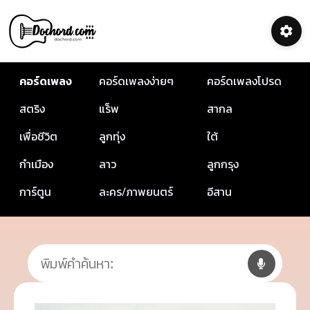
คอร์ดเพลง
คอร์ดเพลงง่ายๆ
คอร์ดเพลงโปรด
สตริง
แร็พ
สากล
เพื่อชีวิต
ลูกทุ่ง
ใต้
กำเมือง
ลาว
ลูกกรุง
การ์ตูน
ละคร/ภาพยนตร์
อีสาน