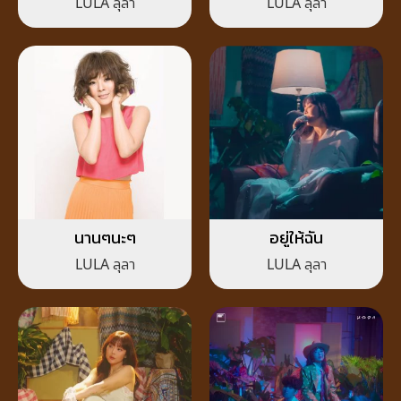
LULA ลุลา
LULA ลุลา
นานๆนะๆ
อยู่ให้ฉัน
LULA ลุลา
LULA ลุลา