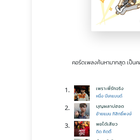
คอร์ดเพลงค้นหามากสุด เป็นคอร
เพราะพี่รักจริง
1.
หนึ่ง บีเคแบนด์
บุญผลาบ่ฮอด
2.
อ้ายแมน ภิสิทธิ์พงษ์
พอได้เสียว
3.
ดิด คิตตี้