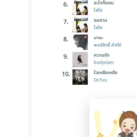
อะไรก็ยอม
6.
โลโซ
ซมซาน
7.
โลโซ
มานะ
8.
พงษ์สิทธิ์ คำภีร์
ความรัก
9.
bodyslam
ใจเหลือเหลือ
10.
Dr.Fuu