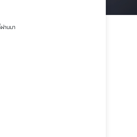
่ผ่านมา
)