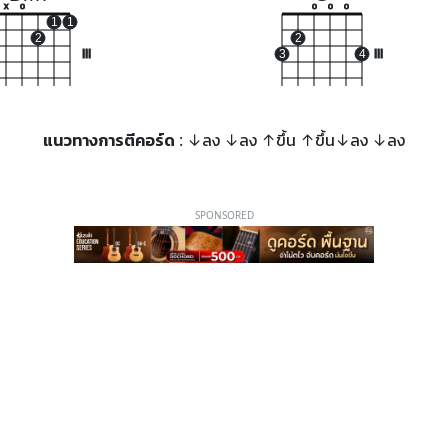
x
o
o
o
o
1
1
2
2
III
3
4
III
แนวทางการตีคอร์ด
: ↓ลง ↓ลง ↑ขึ้น ↑ขึ้น↓ลง ↓ลง
SPONSORED