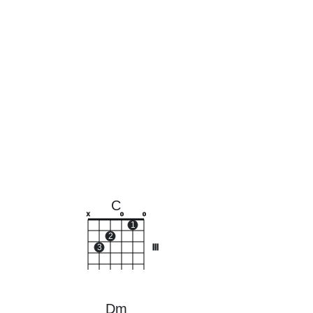
C
x
o
o
1
2
3
III
Dm