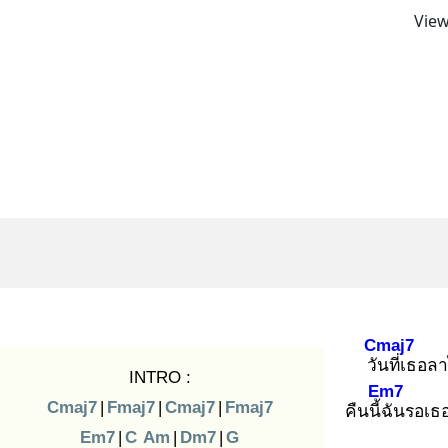
View
Cmaj7
วัน
ที่เธอล
INTRO :
Em7
Cmaj7
|
Fmaj7
|
Cmaj7
|
Fmaj7
คืนนี้ฉั
นรอเธออ
Em7
|
C
Am
|
Dm7
|
G