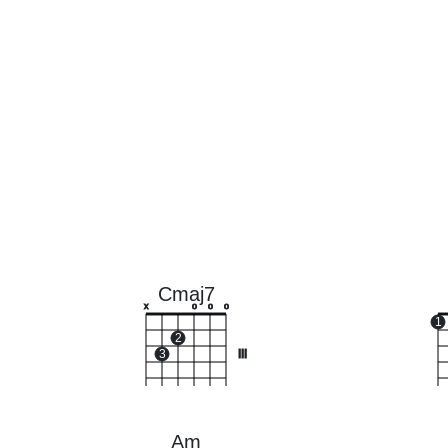
Cmaj7
x
o
o
o
1
2
3
III
Am