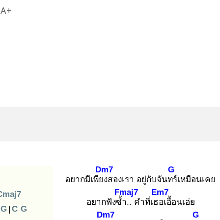
A+
Dm7
G
อยากมีเพียง
สองเรา อยู่กับจันทร์
เหมือนเคย
Fmaj7
Em7
Cmaj7
อยากฟังซ้ำ
.. คำที่เธอ
เอื้อนเอ่ย
G
|
C
G
Dm7
G