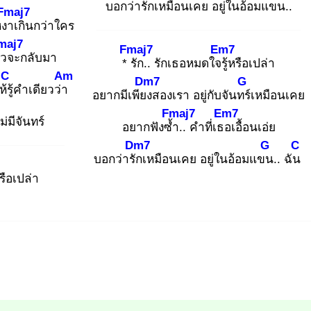
บอกว่ารัก
เหมือนเคย อยู่ในอ้อมแขน
..
Fmaj7
หงา
เกินกว่าใคร
maj7
Fmaj7
Em7
้ว
จะกลับมา
* รั
ก.. รักเธอหมดใจรู้
หรือเปล่า
C
Am
Dm7
G
รู้
คำเดียวว่า
อยากมีเพียง
สองเรา อยู่กับจันทร์
เหมือนเคย
Fmaj7
Em7
ม่มีจันทร์
อยากฟังซ้ำ
.. คำที่เธอ
เอื้อนเอ่ย
Dm7
G
C
บอกว่ารัก
เหมือนเคย อยู่ในอ้อมแขน
.. ฉัน
รือเปล่า