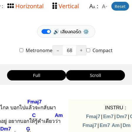
Horizontal
Vertical
A
:
A-
 :
Reset
A
🔊 เสียงคอร์ด
⚙️
Metronome
−
68
+
Compact
Full
Scroll
Fmaj7
าไกล บอกไปแล้ว
จะกลับมา
INSTRU :
C
Am
Fmaj7
|
Em7
|
Dm7
|
ยู่ อยากบอกให้รู้
คำเดียวว่า
Fmaj7
|
Em7
Am
|
Dm
Dm7
G