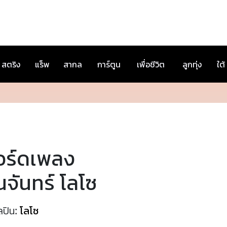
สตริง
แร็พ
สากล
การ์ตูน
เพื่อชีวิต
ลูกทุ่ง
ใต้
อร์ดเพลง
นจันทร์ โลโซ
ลปิน:
โลโซ