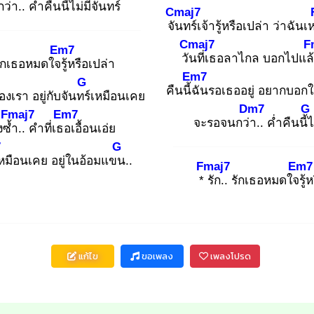
ว่า
.. ค่ำคืนนี้ไ
ม่มีจันทร์
Cmaj7
จัน
ทร์เจ้ารู้หรือเปล่า ว่าฉันเ
Cmaj7
F
Em7
วัน
ที่เธอลาไกล บอกไปแล
รักเธอหมดใจรู้
หรือเปล่า
Em7
G
คืนนี้ฉั
นรอเธออยู่ อยากบอกให้
องเรา อยู่กับจันทร์
เหมือนเคย
Dm7
G
Fmaj7
Em7
จะรอจนกว่า
.. ค่ำคืนนี้ไ
งซ้ำ
.. คำที่เธอ
เอื้อนเอ่ย
7
G
หมือนเคย อยู่ในอ้อมแขน
..
Fmaj7
Em7
* รั
ก.. รักเธอหมดใจรู้
ห
แก้ไข
ขอเพลง
เพลงโปรด