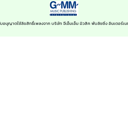
ับอนุญาตใช้ลิขสิทธิ์เพลงจาก บริษัท จีเอ็มเอ็ม มิวสิค พับลิชชิ่ง อินเตอร