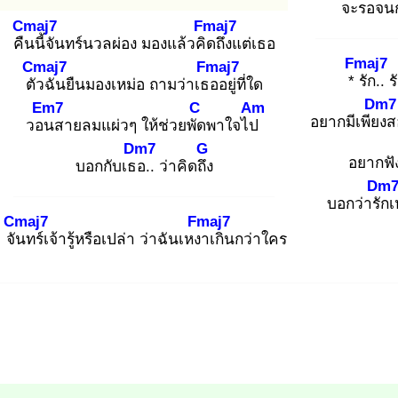
จะรอจนก
Cmaj7
Fmaj7
คืน
นี้จันทร์นวลผ่อง มองแล้วคิด
ถึงแต่เธอ
Fmaj7
Cmaj7
Fmaj7
* รั
ก.. 
ตัว
ฉันยืนมองเหม่อ ถามว่าเธอ
อยู่ที่ใด
Dm7
Em7
C
Am
อยากมีเพียง
ส
วอน
สายลมแผ่วๆ ให้ช่วยพัด
พาใจไป
Dm7
G
อยากฟั
บอกกับเธอ
.. ว่าคิดถึง
Dm
บอกว่ารัก
เ
Cmaj7
Fmaj7
จัน
ทร์เจ้ารู้หรือเปล่า ว่าฉันเหงา
เกินกว่าใคร