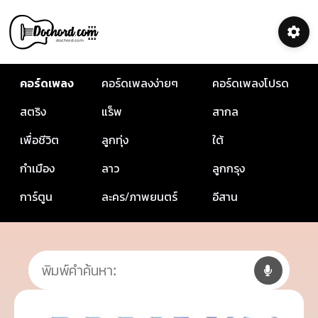
คอร์ดเพลง
คอร์ดเพลงง่ายๆ
คอร์ดเพลงโปรด
สตริง
แร็พ
สากล
เพื่อชีวิต
ลูกทุ่ง
ใต้
กำเมือง
ลาว
ลูกกรุง
การ์ตูน
ละคร/ภาพยนตร์
อีสาน