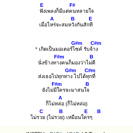
E
F#
ฟัง
เพลงก็มีแต่คน
หลายใจ
A
B
E
เมื่อไหร่
จะสมหวัง
กันสักที
G#m
C#m
* เกิดเป็นมอเตอร์ไซ
ค์ รับจ้าง
F#m
B
นั่งข้างทาง
คนก็มองว่าไม่ดี
G#m
C#m
ส่งเธอไปทุกทาง
ไปได้ทุก
ที่
F#m
B
ยังไม่มีใ
ครจะมาสนใจ
A
ก็ไม่หล่อ
(ก็ไม่หล่อ)
C
B
E
B
ไม่รวย
(ไม่รวย)
เหมือนใคร
ๆ