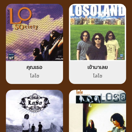
คุณเธอ
เข้ามาเลย
โลโซ
โลโซ