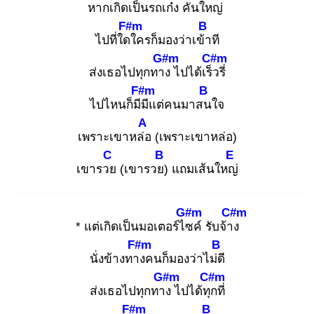
หากเกิดเป็นรถเก๋ง
คันใหญ่
F#m
B
ไปที่ใดใ
ครก็มองว่าเข้า
ที
G#m
C#m
ส่งเธอไปทุกทาง
ไปได้เร็ว
รี่
F#m
B
ไปไหนก็มีมี
แต่คนมาสน
ใจ
A
เพราะเขาหล่อ
(เพราะเขาหล่อ)
C
B
E
เขารวย
(เขารวย)
แถมเส้นใหญ่
G#m
C#m
* แต่เกิดเป็นมอเตอร์ไซ
ค์ รับจ้าง
F#m
B
นั่งข้างทาง
คนก็มองว่าไม่ดี
G#m
C#m
ส่งเธอไปทุกทาง
ไปได้ทุก
ที่
F#m
B