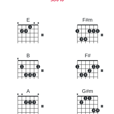
E
F#m
o
o
o
1
2
3
1
1
1
1
III
III
3
4
B
F#
x
1
1
1
1
1
III
2
III
3
3
3
3
4
A
G#m
x
o
o
x
1
1
2
1
3
2
III
III
4
4