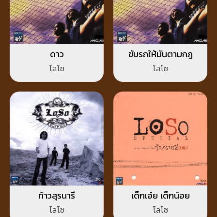
ดาว
ขับรถให้มันตามกฎ
โลโซ
โลโซ
ท้าวสุรนารี
เด็กเอ๋ย เด็กน้อย
โลโซ
โลโซ