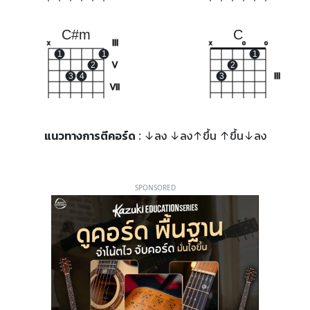
C#m
C
III
x
x
o
o
1
1
1
2
V
2
3
4
3
III
VII
แนวทางการตีคอร์ด
: ↓ลง ↓ลง↑ขึ้น ↑ขึ้น↓ลง
SPONSORED