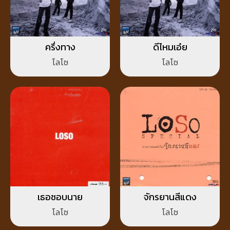
ครึ่งทาง
ดีไหมเอ๋ย
โลโซ
โลโซ
เธอชอบนาย
จักรยานสีแดง
โลโซ
โลโซ