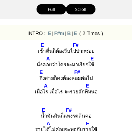
Full
Scroll
INTRO :
E
|
F#m
|
B
|
E
( 2 Times )
E
F#
เช้า
ตื่นก็ต้องรีบไปป
ากซอย
A
E
นั่งคอย
ว่าใครจะมาเรียกใช้
E
F#
ถึง
สายก็คงต้องคอย
ต่อไป
A
E
เมื่อไร
เมื่อไร จะรวยสักทีห
นอ
E
F#
น้ำ
มันมันก็แพง
รดต้นคอ
A
E
รายได้ไ
ม่ค่อยจะพอกับราย
ใช้