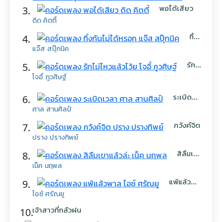
พอได้เสียว
ภิสิ
3.
ทธิ์
ดิด คิตตี้
พงษ์
ทิ้ง
4.
กัน
แจ๊ส สปุ๊กนิค
ไม่
ได้
รัก
5.
หรอก
ไม่
โจอี้ ภูวศิษฐ์
ไหว
แล้ว
ระเบิด
6.
โว้ย
เวลา
ศาล สานศิลป์
ภวังค์จิต
7.
ปราง ปรางทิพย์
สิลืมเขา
8.
แล้วล่ะ
เน็ค นฤพล
แพ้แล้ว
9.
พาล
ไอซ์ ศรัณยู
เจ้าสาวที่กลัวฝน
10.
เต๋อ