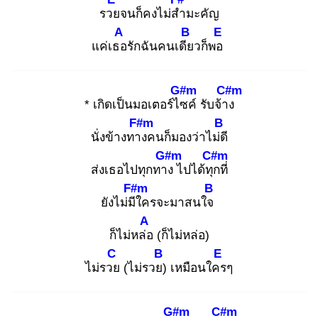
รวย
จนก็คงไม่สำ
มะคัญ
A
B
E
แค่เธอ
รักฉันคนเดีย
วก็พอ
G#m
C#m
* เกิดเป็นมอเตอร์ไซ
ค์ รับจ้าง
F#m
B
นั่งข้างทาง
คนก็มองว่าไม่ดี
G#m
C#m
ส่งเธอไปทุกทาง
ไปได้ทุก
ที่
F#m
B
ยังไม่มีใ
ครจะมาสนใจ
A
ก็ไม่หล่อ
(ก็ไม่หล่อ)
C
B
E
ไม่รวย
(ไม่รวย)
เหมือนใคร
ๆ
G#m
C#m