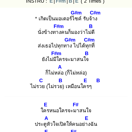
INSTRU :
E
|
F#m
|
B
|
E
( 2 Times )
G#m
C#m
* เกิดเป็นมอเตอร์ไซ
ค์ รับจ้าง
F#m
B
นั่งข้างทาง
คนก็มองว่าไม่ดี
G#m
C#m
ส่งเธอไปทุกทาง
ไปได้ทุก
ที่
F#m
B
ยังไม่มีใ
ครจะมาสนใจ
A
ก็ไม่หล่อ
(ก็ไม่หล่อ)
C
B
E
B
ไม่รวย
(ไม่รวย)
เหมือนใคร
ๆ
E
F#
ใคร
หนอใครจะมา
สนใจ
A
E
ประตูหั
วใจเปิดให้คนอย่าง
ฉัน
E
F#