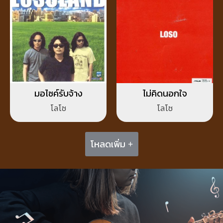
มอไซค์รับจ้าง
ไม่คิดนอกใจ
โลโซ
โลโซ
โหลดเพิ่ม +