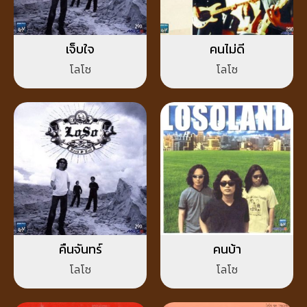
เจ็บใจ
คนไม่ดี
โลโซ
โลโซ
คืนจันทร์
คนบ้า
โลโซ
โลโซ