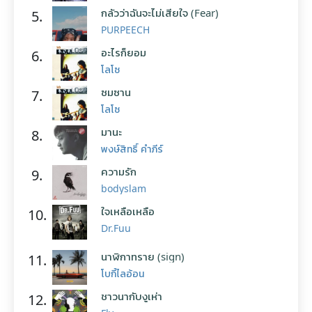
กลัวว่าฉันจะไม่เสียใจ (Fear)
5.
PURPEECH
อะไรก็ยอม
6.
โลโซ
ซมซาน
7.
โลโซ
มานะ
8.
พงษ์สิทธิ์ คำภีร์
ความรัก
9.
bodyslam
ใจเหลือเหลือ
10.
Dr.Fuu
นาฬิกาทราย (sign)
11.
โบกี้ไลอ้อน
ชาวนากับงูเห่า
12.