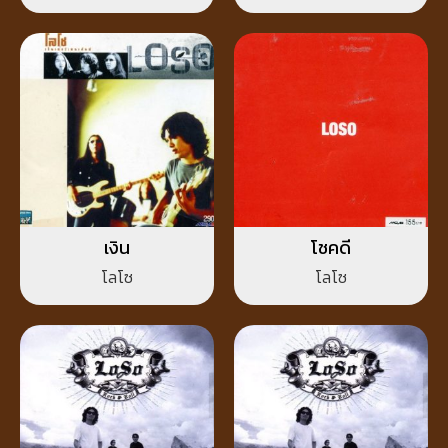
เงิน
โชคดี
โลโซ
โลโซ