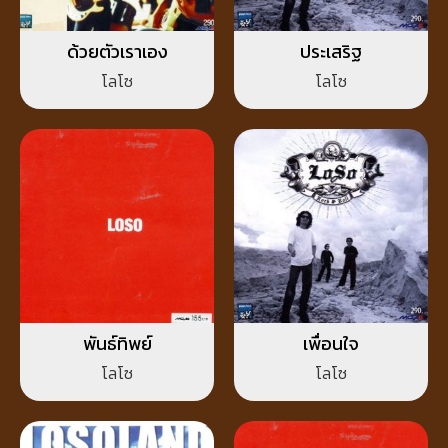
ด้วยตัวเราเอง
ประเสริฐ
โลโซ
โลโซ
พันธ์ทิพย์
เพื่อนใจ
โลโซ
โลโซ