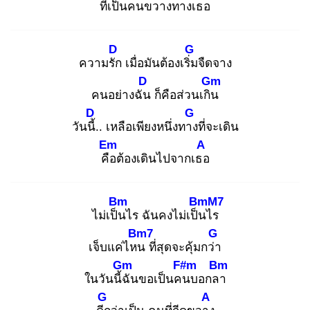
ที่เ
ป็นคนขวางทางเธอ
D
G
ความรัก
เมื่อมันต้องเริ่ม
จืดจาง
D
Gm
คนอย่างฉัน
ก็คือส่วนเกิน
D
G
วันนี้.
. เหลือเพียงหนึ่งทาง
ที่จะเดิน
Em
A
คือ
ต้องเดินไปจากเธอ
Bm
BmM7
ไม่เป็น
ไร ฉันคงไม่เป็น
ไร
Bm7
G
เจ็บแค่ไหน
ที่สุดจะคุ้มกว่า
Gm
F#m
Bm
ในวันนี้ฉั
นขอเป็นคน
บอกลา
G
A