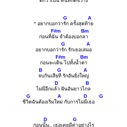
ดีก
ว่าเป็น คนที่กีดขวาง
G
A
* อยากบอกว่ารัก
ครั้งสุดท้าย
F#m
Bm
ก่อนที่ฉัน
จำต้องบอกลา
G
A
อยากบอกว่ารัก
รักเธอเสมอ
F#m
Bm
ก่อนจะเดิน
ไปทั้งน้ำตา
B
G
A
จบ
กันเสียที
รักอันยิ่งใหญ่
D
B
ไม่มีอีกแล้ว
ฝันอันยาวไกล
G
A
D
G
ชีวิต
ฉันต้องเริ่มใหม่
กับการไม่มีเ
ธอ
D
G
ก่อนนั้น
.. เธอเคยมีค่า
อย่างไร