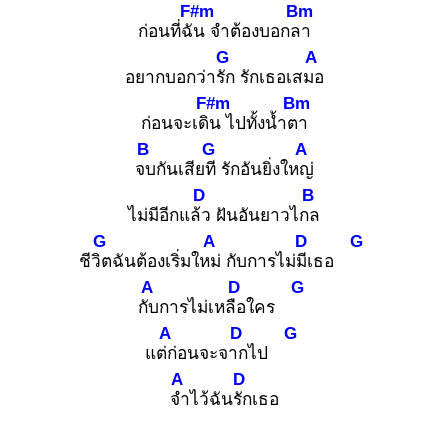
F#m
Bm
ก่อนที่ฉัน
จำต้องบอกลา
G
A
อยากบอกว่ารัก
รักเธอเสมอ
F#m
Bm
ก่อนจะเดิน
ไปทั้งน้ำตา
B
G
A
จบ
กันเสียที
รักอันยิ่งใหญ่
D
B
ไม่มีอีกแล้ว
ฝันอันยาวไกล
G
A
D
G
ชีวิต
ฉันต้องเริ่มใหม่
กับการไม่มีเ
ธอ
A
D
G
กับ
การไม่เหลือ
ใคร
A
D
G
แต่ก่
อนจะจาก
ไป
A
D
จำ
ไว้ฉันรัก
เธอ