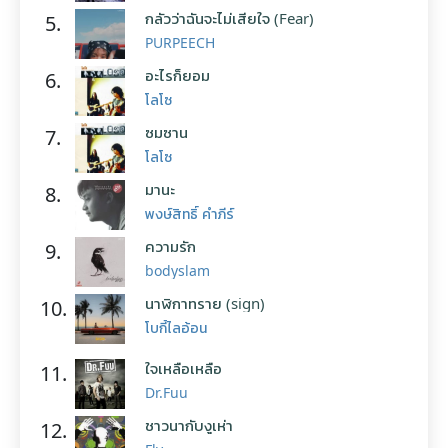
กลัวว่าฉันจะไม่เสียใจ (Fear)
5.
PURPEECH
อะไรก็ยอม
6.
โลโซ
ซมซาน
7.
โลโซ
มานะ
8.
พงษ์สิทธิ์ คำภีร์
ความรัก
9.
bodyslam
นาฬิกาทราย (sign)
10.
โบกี้ไลอ้อน
ใจเหลือเหลือ
11.
Dr.Fuu
ชาวนากับงูเห่า
12.