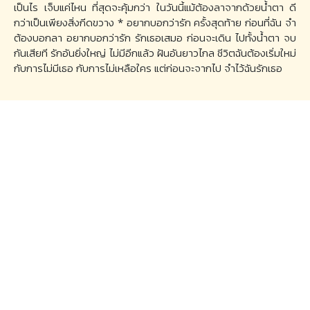
เป็นไร เจ็บแค่ไหน ที่สุดจะคุ้มกว่า ในวันนี้แม้ต้องลาจากด้วยน้ำตา ดี
กว่าเป็นเพียงสิ่งกีดขวาง * อยากบอกว่ารัก ครั้งสุดท้าย ก่อนที่ฉัน จำ
ต้องบอกลา อยากบอกว่ารัก รักเธอเสมอ ก่อนจะเดิน ไปทั้งน้ำตา จบ
กันเสียที รักอันยิ่งใหญ่ ไม่มีอีกแล้ว ฝันอันยาวไกล ชีวิตฉันต้องเริ่มใหม่
กับการไม่มีเธอ กับการไม่เหลือใคร แต่ก่อนจะจากไป จำไว้ฉันรักเธอ