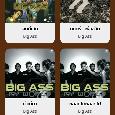
ศักดิ์เอ๋ย
ดนตรี…เพื่อชีวิต
Big Ass
Big Ass
คำเดียว
หลอกได้หลอกไป
Big Ass
Big Ass