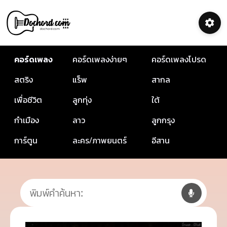
คอร์ดเพลง
คอร์ดเพลงง่ายๆ
คอร์ดเพลงโปรด
สตริง
แร็พ
สากล
เพื่อชีวิต
ลูกทุ่ง
ใต้
กำเมือง
ลาว
ลูกกรุง
การ์ตูน
ละคร/ภาพยนตร์
อีสาน