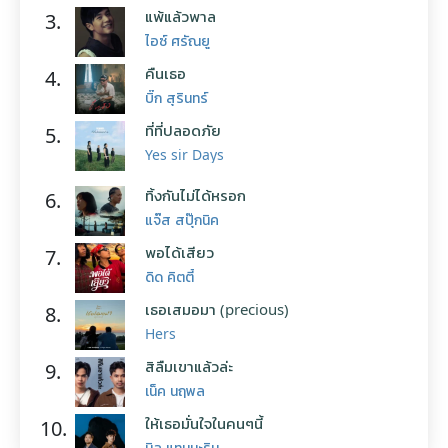
แพ้แล้วพาล
3.
ไอซ์ ศรัณยู
คืนเธอ
4.
บิ๊ก สุรินทร์
ที่ที่ปลอดภัย
5.
Yes sir Days
ทิ้งกันไม่ได้หรอก
6.
แจ๊ส สปุ๊กนิค
พอได้เสียว
7.
ดิด คิตตี้
เธอเสมอมา (precious)
8.
Hers
สิลืมเขาแล้วล่ะ
9.
เน็ค นฤพล
ให้เธอมั่นใจในคนๆนี้
10.
นิล แทมมะริน