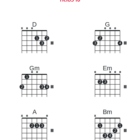
D
G
x
o
o
o
o
o
1
2
2
3
III
3
4
III
Gm
Em
o
o
o
o
o
o
1
2
3
2
3
4
III
III
A
Bm
x
o
o
x
2
1
3
1
1
III
2
III
3
4