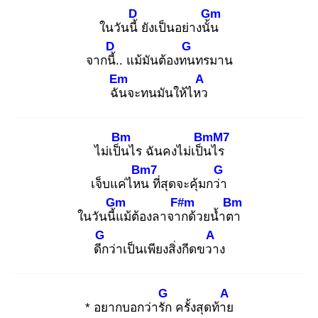
D
Gm
ในวันนี้
ยังเป็นอย่างนั้น
D
G
จากนี้.
. แม้มันต้องทน
ทรมาน
Em
A
ฉัน
จะทนมันให้ไหว
Bm
BmM7
ไม่เป็น
ไร ฉันคงไม่เป็น
ไร
Bm7
G
เจ็บแค่ไหน
ที่สุดจะคุ้มกว่า
Gm
F#m
Bm
ในวันนี้แ
ม้ต้องลาจาก
ด้วยน้ำตา
G
A
ดีก
ว่าเป็นเพียงสิ่งกีดขวา
ง
G
A
* อยากบอกว่ารัก
ครั้งสุดท้าย