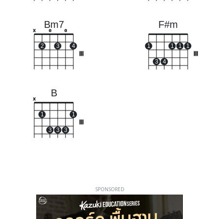
Bm7
F#m
x
o
o
2
3
4
1
1
1
1
III
III
3
4
B
x
1
1
III
3
3
3
SPONSORED