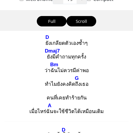
Full
Scroll
D
ยัง
เกลียดตัวเองซ้ำๆ
Dmaj7
ยัง
มีคำถามทุกครั้ง
Bm
ว่าฉัน
ไม่ควรมีค่าพอ
G
ทำไมยังคงคิดถึง
เธอ
คนที่เคยทำร้ายกัน
A
เมื่อไหร่ฉัน
จะใช้ชีวิตได้เหมือนเดิม
D