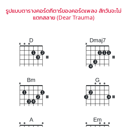
รูปแบบตารางคอร์ดกีตาร์ของคอร์ดเพลง สักวันจะไม่
แตกสลาย (Dear Trauma)
D
Dmaj7
x
o
o
x
1
2
1
1
1
3
III
III
3
4
Bm
G
x
o
o
o
1
1
2
2
III
3
4
III
3
4
A
Em
x
o
o
o
o
o
o