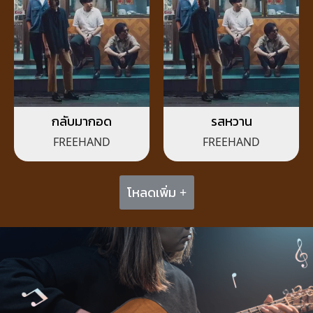
กลับมากอด
รสหวาน
FREEHAND
FREEHAND
โหลดเพิ่ม +