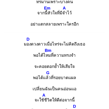
ทรมาน
เพราะบางคน
Em
A
จากนี้หั
วใจที่มีจำ
ไว้
อย่าแตกสลายเพราะใครอีก
D
มอง
ดวงดาวเมื่อไหร่จะไม่คิดถึงเธอ
Bm
พอได้ไหม
ที่ความทรงจำ
จะคอยตอกย้ำให้เสียใจ
G
พอได้แล้ว
ที่รอยบาดแผล
เปลี่ยนฉันเป็นคนอ่อนแอ
A
จะใช้ชี
วิตให้ดีต่อจากนี้
D