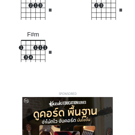
2
1
3
2
3
III
III
F#m
1
1
1
1
III
3
4
SPONSORED