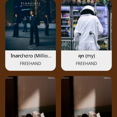
ไกลกว่าดาว (Million
คุก (my)
Light-Years)
FREEHAND
FREEHAND