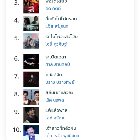
พอได้เสียว
3.
ดิด คิตตี้
ทิ้งกันไม่ได้หรอก
4.
แจ๊ส สปุ๊กนิค
รักไม่ไหวแล้วโว้ย
5.
โจอี้ ภูวศิษฐ์
ระเบิดเวลา
6.
ศาล สานศิลป์
ภวังค์จิต
7.
ปราง ปรางทิพย์
สิลืมเขาแล้วล่ะ
8.
เน็ค นฤพล
แพ้แล้วพาล
9.
ไอซ์ ศรัณยู
เจ้าสาวที่กลัวฝน
10.
เต๋อ เรวัต พุทธินันท์