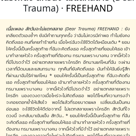
Trauma) ·
FREEHAND
เนื้อเพลง สักวันจะไม่แตกสลาย (Dear Trauma) FREEHAND :
ยัง
เกลียดตัวเองซ้ำๆ ยังมีคำถามทุกครั้ง ว่าฉันไม่ควรมีค่าพอ ทำไมยังคง
คิดถึงเธอ คนที่เคยทำร้ายกัน เมื่อไหร่ฉันจะใช้ชีวิตได้เหมือนเดิม * ยอม
ให้ครั้งนี้เป็นครั้งสุดท้าย ที่ฉันจะคิดถึงเธอ ครั้งสุดท้ายที่ยอมให้เธอ เข้า
มาทำลายหัวใจ ครั้งสุดท้ายที่ต้องทน ทรมานเพราะบางคน จากนี้หัวใจ
ที่มีโปรดจำไว้ อย่าแตกสลายเพราะใครอีก อีกนานแค่ไหนที่ฉัน จะผ่าน
เวลาที่มืดมนและแสนทรมาน ทุกคืนที่ยังคิดถึงเธอ มันทำให้ฉันยิ่งรู้สึก
ที่ผ่านมาฉันไร้ค่าแค่ไหน * ยอมให้ครั้งนี้เป็นครั้งสุดท้าย ที่ฉันจะคิดถึง
เธอ ครั้งสุดท้ายที่ยอมให้เธอ เข้ามาทำลายหัวใจ ครั้งสุดท้ายที่ต้องทน
ทรมานเพราะบางคน จากนี้หัวใจที่มีโปรดจำไว้ อย่าแตกสลายเพราะ
ใครอีก มองดวงดาวเมื่อไหร่จะไม่คิดถึงเธอ พอได้ไหมที่ความทรงจำ
จะคอยตอกย้ำให้เสียใจ พอได้แล้วที่รอยบาดแผล เปลี่ยนฉันเป็นคน
อ่อนแอ จะใช้ชีวิตให้ดีต่อจากนี้ ไม่แตกสลายเพราะใครอีก สักวันที่ใจ
ดวงนี้ จะกลับมาเข้มแข็ง สักวัน.. * ยอมให้ครั้งนี้เป็นครั้งสุดท้าย ที่ฉัน
จะคิดถึงเธอ ครั้งสุดท้ายที่ยอมให้เธอ เข้ามาทำลายหัวใจ ครั้งสุดท้ายที่
ต้องทน ทรมานเพราะบางคน จากนี้หัวใจที่มีจำไว้ อย่าแตกสลายเพราะ
ใครอีก มองดวงดาวเมื่อไหร่จะไม่คิดถึงเธอ พอได้ไหมที่ความทรงจำ