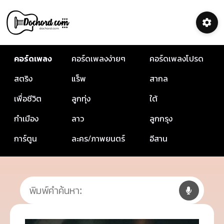
คอร์ดเพลง
คอร์ดเพลงง่ายๆ
คอร์ดเพลงโปรด
สตริง
แร็พ
สากล
เพื่อชีวิต
ลูกทุ่ง
ใต้
กำเมือง
ลาว
ลูกกรุง
การ์ตูน
ละคร/ภาพยนตร์
อีสาน