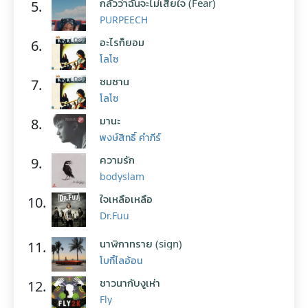
กลัวว่าฉันจะไม่เสียใจ (Fear)
5.
PURPEECH
อะไรก็ยอม
6.
โลโซ
ซมซาน
7.
โลโซ
มานะ
8.
พงษ์สิทธิ์ คำภีร์
ความรัก
9.
bodyslam
ใจเหลือเหลือ
10.
Dr.Fuu
นาฬิกาทราย (sign)
11.
โบกี้ไลอ้อน
ชาวนากับงูเห่า
12.
Fly