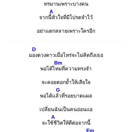
ทรมานเพราะบางคน
A
จากนี้หั
วใจที่มีโปรดจำไว้
อย่าแตกสลายเพราะใครอีก
D
มอง
ดวงดาวเมื่อไหร่จะไม่คิดถึงเธอ
Bm
พอได้ไหม
ที่ความทรงจำ
จะคอยตอกย้ำให้เสียใจ
G
พอได้แล้ว
ที่รอยบาดแผล
เปลี่ยนฉันเป็นคนอ่อนแอ
A
จะใช้ชี
วิตให้ดีต่อจากนี้
Em