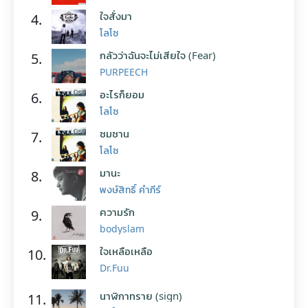
ใจสั่งมา
4.
โลโซ
กลัวว่าฉันจะไม่เสียใจ (Fear)
5.
PURPEECH
อะไรก็ยอม
6.
โลโซ
ซมซาน
7.
โลโซ
มานะ
8.
พงษ์สิทธิ์ คำภีร์
ความรัก
9.
bodyslam
ใจเหลือเหลือ
10.
Dr.Fuu
นาฬิกาทราย (sign)
11.