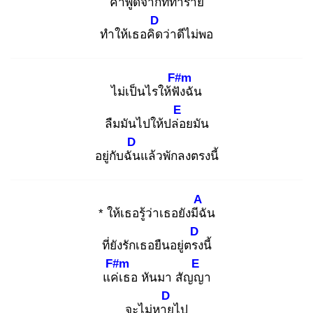
คำพูดจากที่ทำ
ร้าย
D
ทำให้เธอคิด
ว่าดีไม่พอ
F#m
ไม่เป็นไรให้ฟัง
ฉัน
E
ลืมมันไปให้ปล่อ
ยมัน
D
อยู่กับฉัน
แล้วพักลงตรงนี้
A
* ให้เธอรู้ว่าเธอยังมีฉั
น
D
ที่ยังรักเธอยืนอยู่ตรง
นี้
F#m
E
แค่เ
ธอ หันมา สัญญ
า
D
จะไม่หาย
ไป