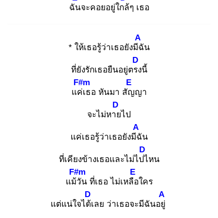
ฉัน
จะคอยอยู่ใกล้
ๆ เธอ
A
* ให้เธอรู้ว่าเธอยังมีฉั
น
D
ที่ยังรักเธอยืนอยู่ตรง
นี้
F#m
E
แค่เ
ธอ หันมา สัญ
ญา
D
จะไม่หาย
ไป
A
แค่เธอรู้ว่าเธอยังมีฉั
น
D
ที่เคียงข้างเธอและไม่ไปไ
หน
F#m
E
แม้วั
น ที่เธอ ไม่เหลือ
ใคร
D
A
แต่แน่ใจได้เ
ลย ว่าเธอจะมีฉันอยู่