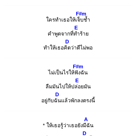
F#m
ใครทำเธอให้เจ็บ
ช้ำ
E
คำพูดจากที่ทำ
ร้าย
D
ทำให้เธอคิด
ว่าดีไม่พอ
F#m
ไม่เป็นไรให้ฟัง
ฉัน
E
ลืมมันไปให้ปล่อ
ยมัน
D
อยู่กับฉัน
แล้วพักลงตรงนี้
A
* ให้เธอรู้ว่าเธอยังมีฉั
น
D