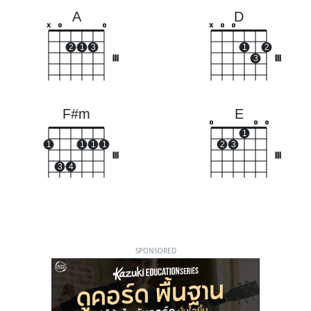
A
D
x
o
o
x
o
o
2
1
3
1
2
III
3
III
F#m
E
o
o
o
1
1
1
1
1
2
3
III
III
3
4
SPONSORED