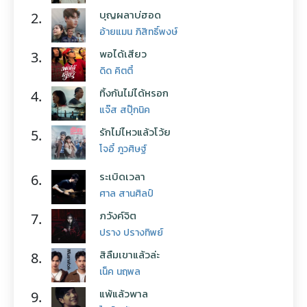
บุญผลาบ่ฮอด
2.
อ้ายแมน ภิสิทธิ์พงษ์
พอได้เสียว
3.
ดิด คิตตี้
ทิ้งกันไม่ได้หรอก
4.
แจ๊ส สปุ๊กนิค
รักไม่ไหวแล้วโว้ย
5.
โจอี้ ภูวศิษฐ์
ระเบิดเวลา
6.
ศาล สานศิลป์
ภวังค์จิต
7.
ปราง ปรางทิพย์
สิลืมเขาแล้วล่ะ
8.
เน็ค นฤพล
แพ้แล้วพาล
9.