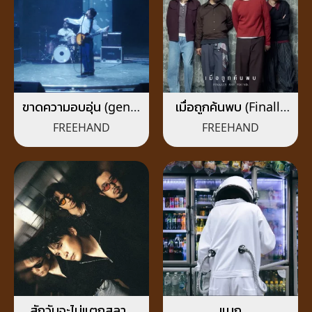
ขาดความอบอุ่น (genie
เมื่อถูกค้นพบ (Finally
Verse Vol.1)
She Found.)
FREEHAND
FREEHAND
สักวันจะไม่แตกสลาย
แบก