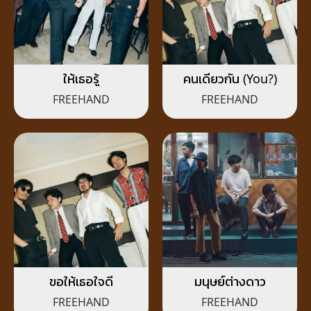
ให้เธอรู้
คนเดียวกัน (You?)
FREEHAND
FREEHAND
ขอให้เธอใจดี
มนุษย์ต่างดาว
FREEHAND
FREEHAND