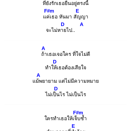
ที่ยังรักเธอยืนอยู่ตรง
นี้
F#m
E
แค่เ
ธอ หันมา สัญ
ญา
D
A
จะไม่หาย
ไป..
A
ถ้า
เธอเจอใคร ที่ใจไม่ดี
D
ทำให้เ
ธอต้องเสียใจ
A
แม้พ
ยายาม แต่ไม่มีความหมาย
D
ไม่เป็น
ไร ไม่เป็นไร
F#m
ใครทำเธอให้เจ็บ
ช้ำ
E