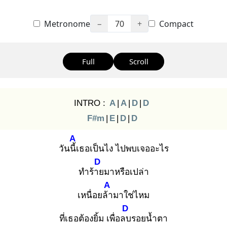
Metronome
−
70
+
Compact
Full
Scroll
INTRO :
A
|
A
|
D
|
D
F#m
|
E
|
D
|
D
A
วันนี้เ
ธอเป็นไง ไปพบเจออะไร
D
ทำร้าย
มาหรือเปล่า
A
เหนื่อยล้า
มาใช่ไหม
D
ที่เธอต้องยิ้ม เพื่อลบ
รอยน้ำตา