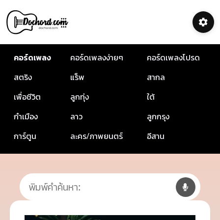
คอร์ดเพลง
คอร์ดเพลงง่ายๆ
คอร์ดเพลงโปรด
สตริง
แร็พ
สากล
เพื่อชีวิต
ลูกทุ่ง
ใต้
กำเมือง
ลาว
ลูกกรุง
การ์ตูน
ละคร/ภาพยนตร์
อีสาน