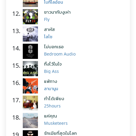
โบกี้ไลอ้อน
ชาวนากับงูเห่า
12.
Fly
สาหัส
13.
โลโซ
ไม่บอกเธอ
14.
Bedroom Audio
ทิ้งไว้ในใจ
15.
Big Ass
แพ้ทาง
16.
ลาบานูน
ทำได้เพียง
17.
25hours
แค่คุณ
18.
Musketeers
รักเมียที่สุดในโลก
19.