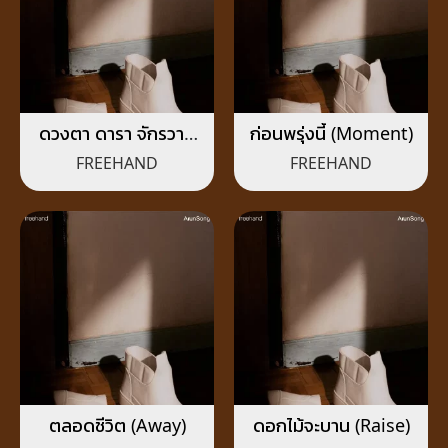
ดวงตา ดารา จักรวาล
ก่อนพรุ่งนี้ (Moment)
(Magic Eye)
FREEHAND
FREEHAND
ตลอดชีวิต (Away)
ดอกไม้จะบาน (Raise)