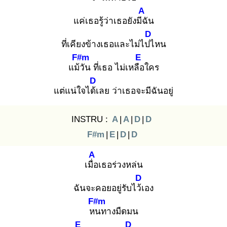
A
แค่เธอรู้ว่าเธอยังมีฉั
น
D
ที่เคียงข้างเธอและไม่ไปไ
หน
F#m
E
แม้วั
น ที่เธอ ไม่เหลือ
ใคร
D
แต่แน่ใจได้เ
ลย ว่าเธอจะมีฉันอยู่
INSTRU :
A
|
A
|
D
|
D
F#m
|
E
|
D
|
D
A
เมื่อ
เธอร่วงหล่น
D
ฉันจะคอยอยู่รับไว้เ
อง
F#m
หน
ทางมืดมน
E
D