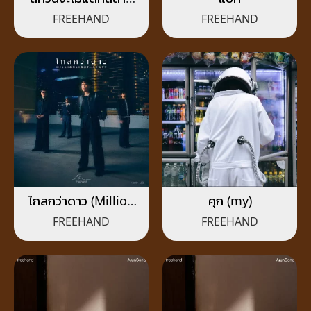
(Dear Trauma)
FREEHAND
FREEHAND
ไกลกว่าดาว (Million
คุก (my)
Light-Years)
FREEHAND
FREEHAND