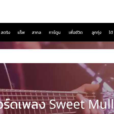
สตริง
แร็พ
สากล
การ์ตูน
เพื่อชีวิต
ลูกทุ่ง
ใต้
อร์ดเพลง Sweet Mull