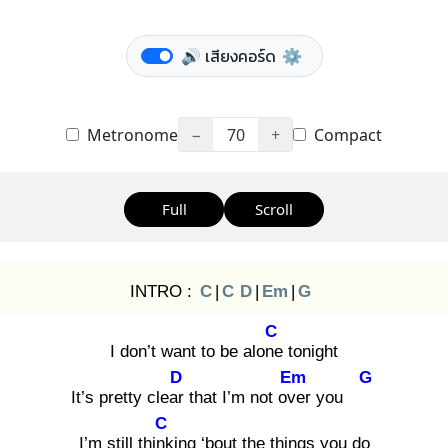
🔊 เสียงคอร์ด
⚙️
Metronome
−
70
+
Compact
Full
Scroll
INTRO :
C
|
C
D
|
Em
|
G
C
I don’t want to be alone
tonight
D
Em
G
It’s pretty clear
that I’m not ove
r you
C
I’m still think
ing ‘bout the things you do