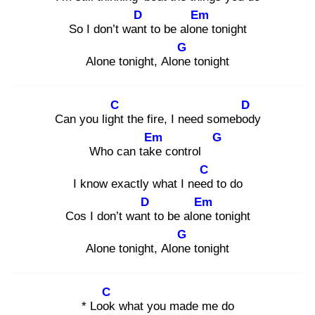
D
Em
So I don’t want
to be alone
tonight
G
Alone tonight, Alone
tonight
C
D
Can you light
the fire, I need somebod
y
Em
G
Who can take
control
C
I know exactly what I need
to do
D
Em
Cos I don’t want
to be alone
tonight
G
Alone tonight, Alone
tonight
C
* Look
what you made me do