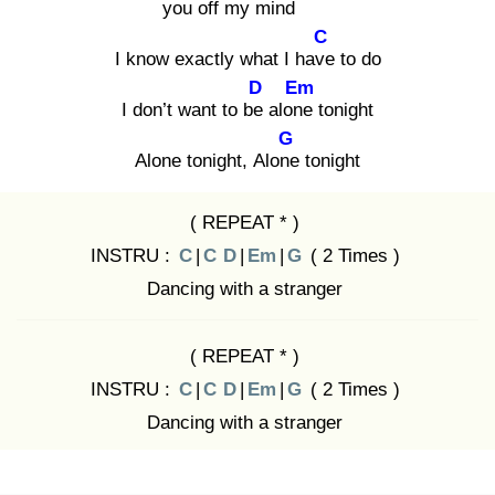
you off
my mind
C
I know exactly what I have
to do
D
Em
I don’t want to be
alone
tonight
G
Alone tonight, Alone
tonight
( REPEAT * )
INSTRU :
C
|
C
D
|
Em
|
G
( 2 Times )
Dancing with a stranger
( REPEAT * )
INSTRU :
C
|
C
D
|
Em
|
G
( 2 Times )
Dancing with a stranger