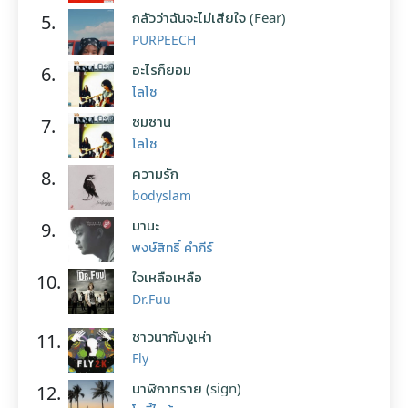
กลัวว่าฉันจะไม่เสียใจ (Fear)
5.
PURPEECH
อะไรก็ยอม
6.
โลโซ
ซมซาน
7.
โลโซ
ความรัก
8.
bodyslam
มานะ
9.
พงษ์สิทธิ์ คำภีร์
ใจเหลือเหลือ
10.
Dr.Fuu
ชาวนากับงูเห่า
11.
Fly
นาฬิกาทราย (sign)
12.