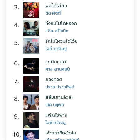
พอได้เสียว
3.
ดิด คิตตี้
ทิ้งกันไม่ได้หรอก
4.
แจ๊ส สปุ๊กนิค
รักไม่ไหวแล้วโว้ย
5.
โจอี้ ภูวศิษฐ์
ระเบิดเวลา
6.
ศาล สานศิลป์
ภวังค์จิต
7.
ปราง ปรางทิพย์
สิลืมเขาแล้วล่ะ
8.
เน็ค นฤพล
แพ้แล้วพาล
9.
ไอซ์ ศรัณยู
เจ้าสาวที่กลัวฝน
10.