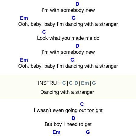
D
I’m with somebod
y new
Em
G
Ooh
, baby, baby I’m danci
ng with a stranger
C
Look
what you made me do
D
I’m with somebod
y new
Em
G
Ooh
, baby, baby I’m danc
ing with a stranger
INSTRU :
C
|
C
D
|
Em
|
G
Dancing with a stranger
C
I wasn’t even going out
tonight
D
But boy I need
to get
Em
G