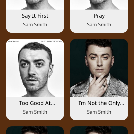
Say It First
Pray
Sam Smith
Sam Smith
Too Good At
I’m Not the Only
Goodbyes
One
Sam Smith
Sam Smith