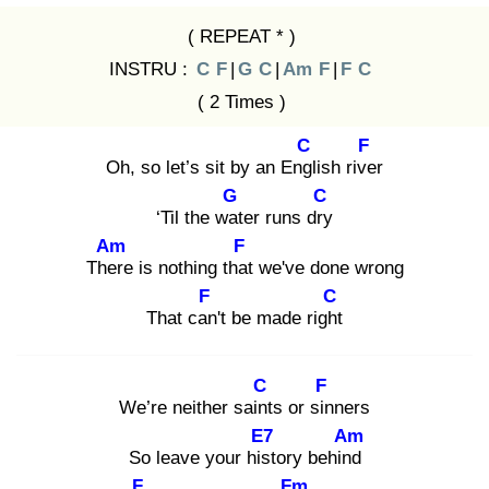
( REPEAT * )
INSTRU :
C
F
|
G
C
|
Am
F
|
F
C
( 2 Times )
C
F
Oh, so let’s sit by an Engl
ish rive
r
G
C
‘Til the wat
er runs dry
Am
F
Ther
e is nothing that
we've done wrong
F
C
That can
't be made right
C
F
We’re neither saint
s or sin
ners
E7
Am
So leave your hist
ory behind
F
Fm