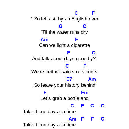
C
F
* So let’s sit by an Eng
lish rive
r
G
C
‘Til the wat
er runs dry
Am
F
Can
we light a ciga
rette
F
C
And talk about day
s gone by?
C
F
We’re neither sain
ts or sin
ners
E7
Am
So leave your hist
ory behind
F
Fm
Let’
s grab a bottle and
C
F
G
C
Take it one day at a time
Am
F
F
C
Take it one day at a time