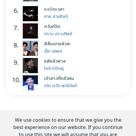
ระเบิดเวลา
6.
ศาล สานศิลป์
ภวังค์จิต
7.
ปราง ปรางทิพย์
สิลืมเขาแล้วล่ะ
8.
เน็ค นฤพล
แพ้แล้วพาล
9.
ไอซ์ ศรัณยู
เจ้าสาวที่กลัวฝน
10.
เต๋อ เรวัต พุทธินันท์
We use cookies to ensure that we give you the
best experience on our website. If you continue
to use this site we will assume that you are