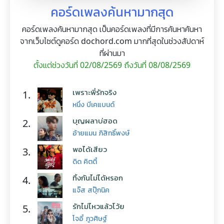
คอร์ดเพลงค้นหามากสุด
คอร์ดเพลงค้นหามากสุด เป็นคอร์ดเพลงที่มีการค้นหาค้นหา
จากเว็บไซต์ดูคอร์ด dochord.com มากที่สุดในช่วงสัปดาห์
ที่ผ่านมา
ตั้งแต่ช่วงวันที่ 02/08/2569 ถึงวันที่ 08/08/2569
เพราะพี่รักจริง
1.
หนึ่ง บีเคแบนด์
บุญผลาบ่ฮอด
2.
อ้ายแมน ภิสิทธิ์พงษ์
พอได้เสียว
3.
ดิด คิตตี้
ทิ้งกันไม่ได้หรอก
4.
แจ๊ส สปุ๊กนิค
รักไม่ไหวแล้วโว้ย
5.
โจอี้ ภูวศิษฐ์