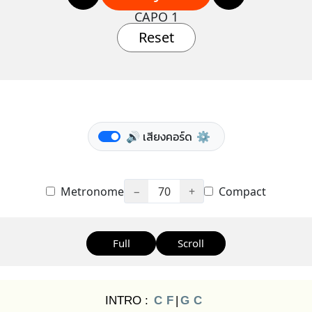
CAPO 1
Reset
🔊 เสียงคอร์ด
⚙️
Metronome
−
70
+
Compact
Full
Scroll
INTRO :
C
F
|
G
C