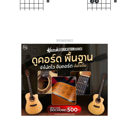
III
3
4
III
SPONSORED