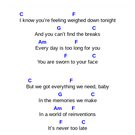
C
F
I k
now you’re feeling weig
hed down tonight
G
C
And you can
’t find the break
s
Am
F
Ever
y day is too lon
g for you
F
C
You are sworn
to your face
C
F
But
we got everything
we need, baby
G
C
In the mem
ories we make
Am
F
In a world
of rein
ventions
F
C
It’s nev
er too late