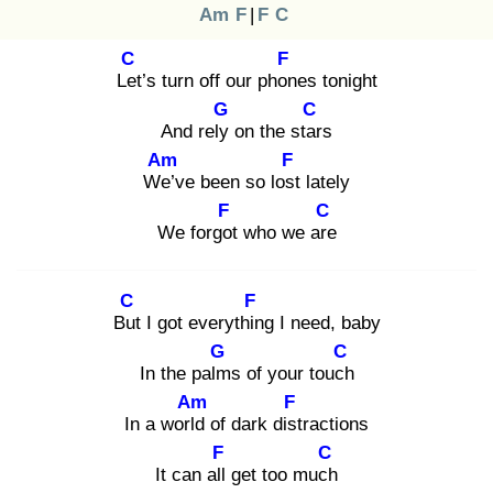
Am
F
|
F
C
C
F
Let
’s turn off our phon
es tonight
G
C
And rely
on the star
s
Am
F
We’
ve been so lost
lately
F
C
We forgot
who we are
C
F
But
I got everythin
g I need, baby
G
C
In the palm
s of your touch
Am
F
In a world
of dark dist
ractions
F
C
It can all
get too much