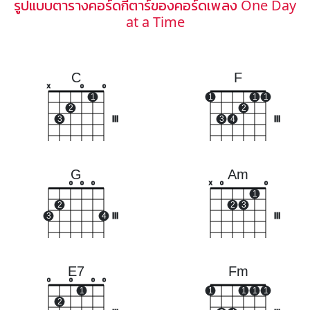
รูปแบบตารางคอร์ดกีตาร์ของคอร์ดเพลง One Day
at a Time
C
F
x
o
o
1
1
1
1
2
2
3
III
3
4
III
G
Am
o
o
o
x
o
o
1
2
2
3
3
4
III
III
E7
Fm
o
o
o
o
1
1
1
1
1
2