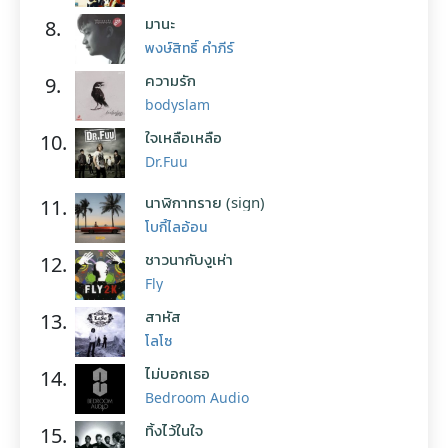
มานะ
8.
พงษ์สิทธิ์ คำภีร์
ความรัก
9.
bodyslam
ใจเหลือเหลือ
10.
Dr.Fuu
นาฬิกาทราย (sign)
11.
โบกี้ไลอ้อน
ชาวนากับงูเห่า
12.
Fly
สาหัส
13.
โลโซ
ไม่บอกเธอ
14.
Bedroom Audio
ทิ้งไว้ในใจ
15.