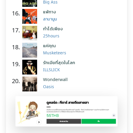
Big Ass
แพ้ทาง
16.
ลาบานูน
ทำได้เพียง
17.
25hours
แค่คุณ
18.
Musketeers
รักเมียที่สุดในโลก
19.
ILLSLICK
Wonderwall
20.
Oasis