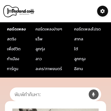
คอร์ดเพลง
คอร์ดเพลงง่ายๆ
คอร์ดเพลงโปรด
สตริง
แร็พ
สากล
เพื่อชีวิต
ลูกทุ่ง
ใต้
กำเมือง
ลาว
ลูกกรุง
การ์ตูน
ละคร/ภาพยนตร์
อีสาน