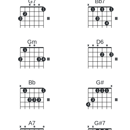
G7
Bb7
o
o
o
x
1
1
1
1
2
3
III
3
III
4
Gm
D6
o
o
x
o
o
o
1
2
3
2
3
4
III
III
Bb
G#
x
x
1
1
1
1
1
3
3
3
III
3
III
4
A7
G#7
x
o
o
o
x
x