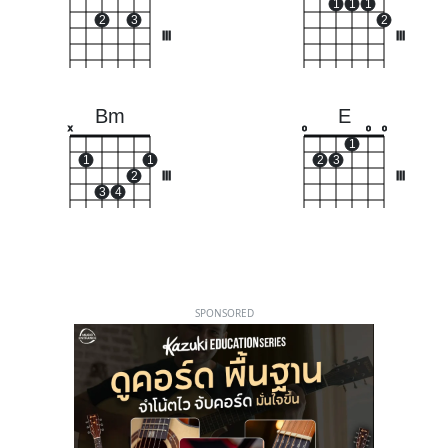
1
1
1
2
3
2
III
III
Bm
E
x
o
o
o
1
1
1
2
3
2
III
III
3
4
SPONSORED