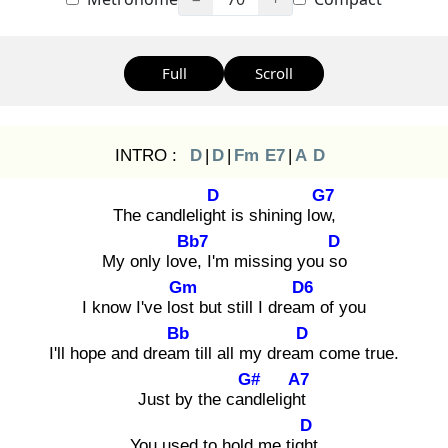
Full
Scroll
INTRO :
D
|
D
|
Fm
E7
|
A
D
D
G7
The candlelight
is shining low,
Bb7
D
My only love,
I'm missing you so
Gm
D6
I know I've lost
but still I dream
of you
Bb
D
I'll hope and dream
till all my dream
come true.
G#
A7
Just by the cand
lelight
D
You used to hold me tight