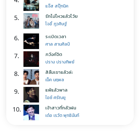
แจ๊ส สปุ๊กนิค
รักไม่ไหวแล้วโว้ย
5.
โจอี้ ภูวศิษฐ์
ระเบิดเวลา
6.
ศาล สานศิลป์
ภวังค์จิต
7.
ปราง ปรางทิพย์
สิลืมเขาแล้วล่ะ
8.
เน็ค นฤพล
แพ้แล้วพาล
9.
ไอซ์ ศรัณยู
เจ้าสาวที่กลัวฝน
10.
เต๋อ เรวัต พุทธินันท์