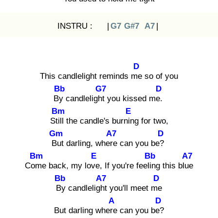
INSTRU : |
G7
G#7
A7
|
D
This candlelight reminds me
so of you
Bb
G7
D
By
candlelight
you kissed me.
Bm
E
Still
the candle's burnin
g for two,
Gm
A7
D
Bu
t darling, where
can you be?
Bm
E
Bb
A7
Com
e back, my love
, If you're feelin
g this blue
Bb
A7
D
By
candlelight
you'll meet me
A
D
But darling where
can you be?