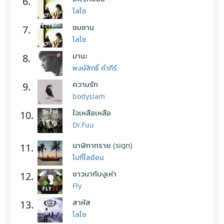
6.
โลโซ
ซมซาน
7.
โลโซ
มานะ
8.
พงษ์สิทธิ์ คำภีร์
ความรัก
9.
bodyslam
ใจเหลือเหลือ
10.
Dr.Fuu
นาฬิกาทราย (sign)
11.
โบกี้ไลอ้อน
ชาวนากับงูเห่า
12.
Fly
สาหัส
13.
โลโซ