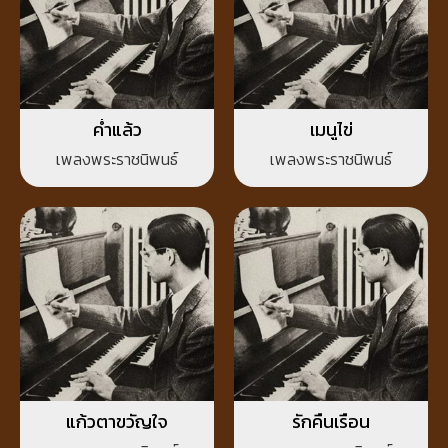
ค่ำแล้ว
เมนูไข่
เพลงพระราชนิพนธ์
เพลงพระราชนิพนธ์
แก้วตาขวัญใจ
รักคืนเรือน