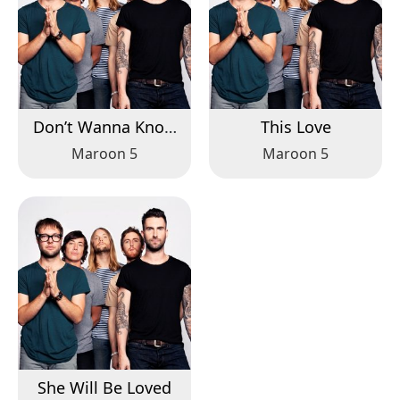
Don’t Wanna Know
This Love
ft. Kendrick Lamar
Maroon 5
Maroon 5
She Will Be Loved