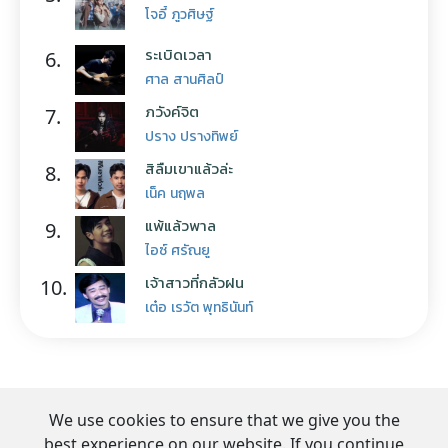
โจอี้ ภูวศิษฐ์
ระเบิดเวลา
6.
ศาล สานศิลป์
ภวังค์จิต
7.
ปราง ปรางทิพย์
สิลืมเขาแล้วล่ะ
8.
เน็ค นฤพล
แพ้แล้วพาล
9.
ไอซ์ ศรัณยู
เจ้าสาวที่กลัวฝน
10.
เต๋อ เรวัต พุทธินันท์
We use cookies to ensure that we give you the
best experience on our website. If you continue