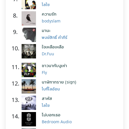
โลโซ
ความรัก
8.
bodyslam
มานะ
9.
พงษ์สิทธิ์ คำภีร์
ใจเหลือเหลือ
10.
Dr.Fuu
ชาวนากับงูเห่า
11.
Fly
นาฬิกาทราย (sign)
12.
โบกี้ไลอ้อน
สาหัส
13.
โลโซ
ไม่บอกเธอ
14.
Bedroom Audio