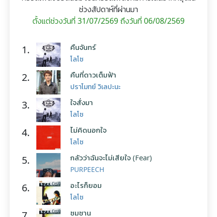
ช่วงสัปดาห์ที่ผ่านมา
ตั้งแต่ช่วงวันที่ 31/07/2569 ถึงวันที่ 06/08/2569
คืนจันทร์
1.
โลโซ
คืนที่ดาวเต็มฟ้า
2.
ปราโมทย์ วิเลปะนะ
ใจสั่งมา
3.
โลโซ
ไม่คิดนอกใจ
4.
โลโซ
กลัวว่าฉันจะไม่เสียใจ (Fear)
5.
PURPEECH
อะไรก็ยอม
6.
โลโซ
ซมซาน
7.