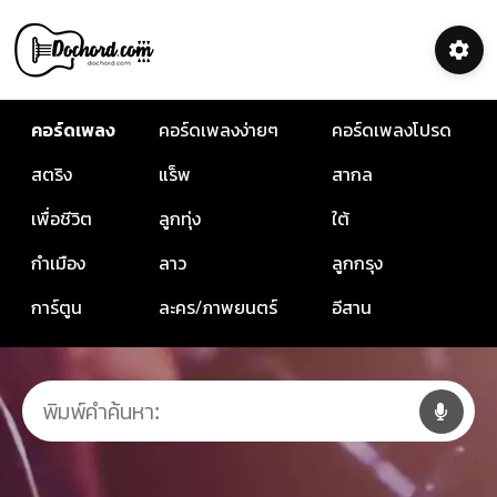
คอร์ดเพลง
คอร์ดเพลงง่ายๆ
คอร์ดเพลงโปรด
สตริง
แร็พ
สากล
เพื่อชีวิต
ลูกทุ่ง
ใต้
กำเมือง
ลาว
ลูกกรุง
การ์ตูน
ละคร/ภาพยนตร์
อีสาน