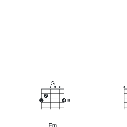
G
o
o
o
x
2
3
4
III
Em