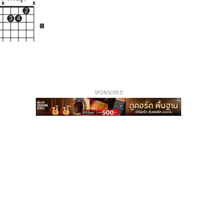
x
x
2
3
4
III
SPONSORED