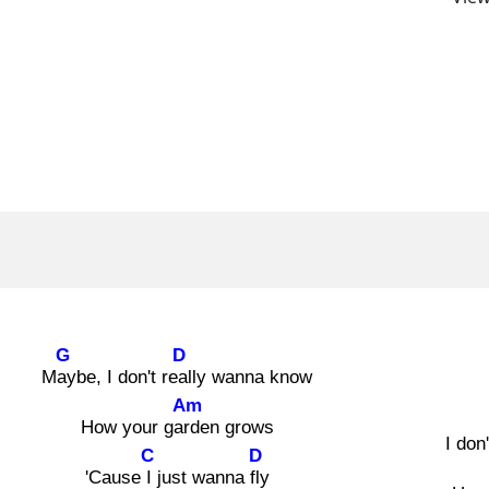
G
D
May
be, I don't real
ly wanna know
Am
How your gard
en grows
I don'
C
D
'Cause I j
ust wanna fly