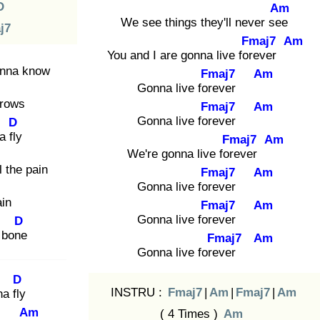
D
Am
We see things they'll never see
j7
Fmaj7
Am
You and I are gonna live fore
ver
anna know
Fmaj7
Am
Gonna live fore
ver
grows
Fmaj7
Am
Gonna live fore
ver
D
a fly
Fmaj7
Am
We're gonna live fore
ver
l the pain
Fmaj7
Am
Gonna live fore
ver
ain
Fmaj7
Am
Gonna live fore
ver
D
e bone
Fmaj7
Am
Gonna live forev
er
D
INSTRU :
Fmaj7
|
Am
|
Fmaj7
|
Am
a fly
Am
( 4 Times )
Am