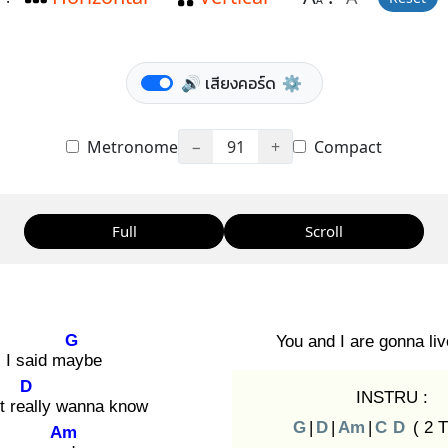
A
🔊 เสียงคอร์ด
⚙️
Metronome
−
91
+
Compact
Full
Scroll
G
You and I are gonna liv
I said may
be
D
INSTRU :
t real
ly wanna know
G
|
D
|
Am
|
C
D
( 2 T
Am