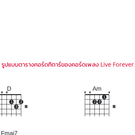
รูปแบบตารางคอร์ดกีตาร์ของคอร์ดเพลง Live Forever
D
Am
o
o
x
o
o
1
1
2
2
3
3
III
III
Fmaj7