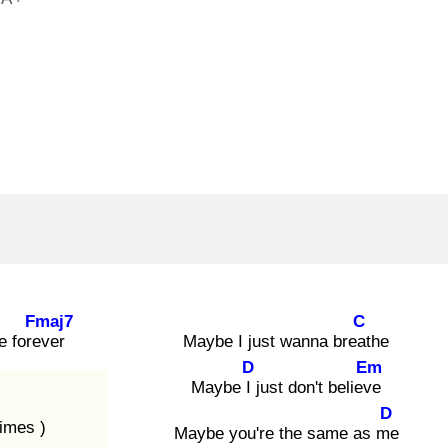
Fmaj7
C
e forev
er
Maybe I just wanna breat
he
D
Em
Maybe I j
ust don't believe
D
imes )
Maybe you're the same as me