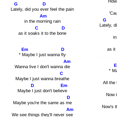
How 
G
D
Late
ly, did you eve
r feel the pain
'Cau
Am
G
in the morn
ing rain
Late
ly, 
C
D
as it soaks
it to the bone
in
as it
Em
D
* Ma
ybe I just wanna fly
Am
Wanna live I don't wanna die
* M
C
Maybe I just wanna breat
he
All the
D
Em
Maybe I j
ust don't believe
Now i
D
Maybe you're the same as me
Now's t
Am
We see things they'll never see