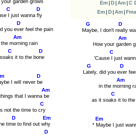
your gard
en grows
Em
|
D
|
Am
|
C
C
D
Em
|
D
|
Am
|
Fma
se I j
ust wanna fly
D
G
D
did you eve
r feel the pain
May
be, I don't real
ly w
Am
Am
 the morn
ing rain
How your gard
en 
C
D
C
 soaks
it to the bone
'Cause I j
ust wann
G
D
Late
ly, did you eve
r fee
Em
D
Am
ay
be I will never be
in the morn
ing r
Am
C
 things that I wanna be
as it soaks
it to th
C
s not the time to cry
D
Em
Em
he time
to find out why
* Ma
ybe I just wann
D