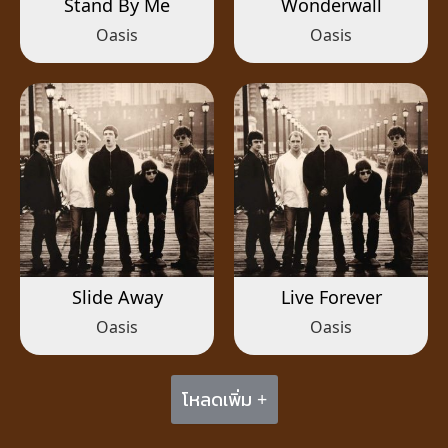
Stand By Me
Wonderwall
Oasis
Oasis
Slide Away
Live Forever
Oasis
Oasis
โหลดเพิ่ม +