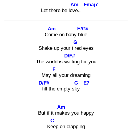
Am
Fmaj7
Let there be love
..
Am
E/G#
Com
e on baby blu
e
G
Shake up your tire
d eyes
D/F#
The world is wai
ting for you
F
May all
your dreaming
D/F#
G
E7
fil
l the empty sky
Am
But if it mak
es you happy
C
Kee
p on clapping