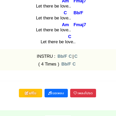
Am
Fmaj7
Let there be love
..
C
Bb/F
Let there be love
..
Am
Fmaj7
Let there be love
..
C
Let there be love
..
INSTRU :
Bb/F
C
|
C
( 4 Times )
Bb/F
C
แก้ไข
ขอเพลง
เพลงโปรด