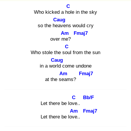
C
Who kicked a hol
e in the sky
Caug
so the hea
vens would cry
Am
Fmaj7
over me
?
C
Who stole the sou
l from the sun
Caug
in a worl
d come undone
Am
Fmaj7
at the sea
ms?
C
Bb/F
Let there be love
..
Am
Fmaj7
Let there be love
..