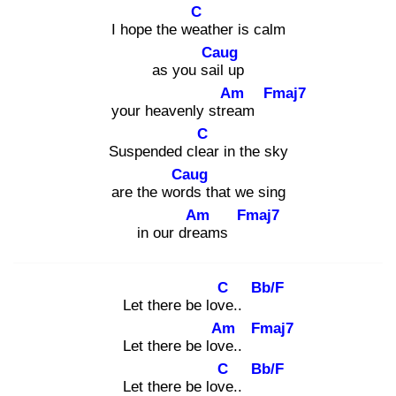
C
I hope the wea
ther is calm
Caug
as you sail
up
Am
Fmaj7
your heavenly strea
m
C
Suspended clea
r in the sky
Caug
are the word
s that we sing
Am
Fmaj7
in our drea
ms
C
Bb/F
Let there be love
..
Am
Fmaj7
Let there be love
..
C
Bb/F
Let there be love
..