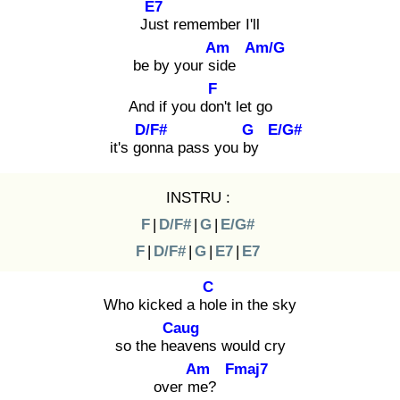
E7
Jus
t remember I'll
Am
Am/G
be by your sid
e
F
And if you don
't let go
D/F#
G
E/G#
it's gon
na pass you by
INSTRU :
F
|
D/F#
|
G
|
E/G#
F
|
D/F#
|
G
|
E7
|
E7
C
Who kicked a hol
e in the sky
Caug
so the hea
vens would cry
Am
Fmaj7
over me
?