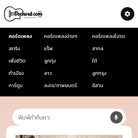
คอร์ดเพลง
คอร์ดเพลงง่ายๆ
คอร์ดเพลงโปรด
สตริง
แร็พ
สากล
เพื่อชีวิต
ลูกทุ่ง
ใต้
กำเมือง
ลาว
ลูกกรุง
การ์ตูน
ละคร/ภาพยนตร์
อีสาน