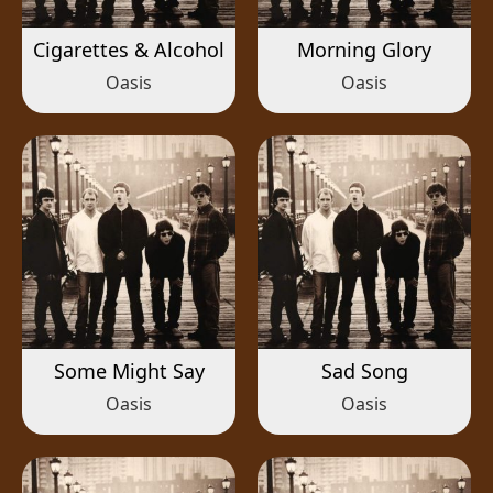
Cigarettes & Alcohol
Morning Glory
Oasis
Oasis
Some Might Say
Sad Song
Oasis
Oasis