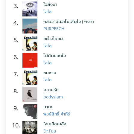
ใจสั่งมา
3.
โลโซ
กลัวว่าฉันจะไม่เสียใจ (Fear)
4.
PURPEECH
อะไรก็ยอม
5.
โลโซ
ไม่คิดนอกใจ
6.
โลโซ
ซมซาน
7.
โลโซ
ความรัก
8.
bodyslam
มานะ
9.
พงษ์สิทธิ์ คำภีร์
ใจเหลือเหลือ
10.
Dr.Fuu