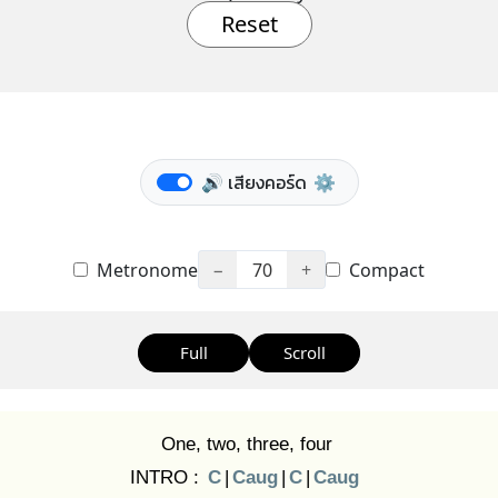
Reset
🔊 เสียงคอร์ด
⚙️
Metronome
−
70
+
Compact
Full
Scroll
One, two, three, four
INTRO :
C
|
Caug
|
C
|
Caug