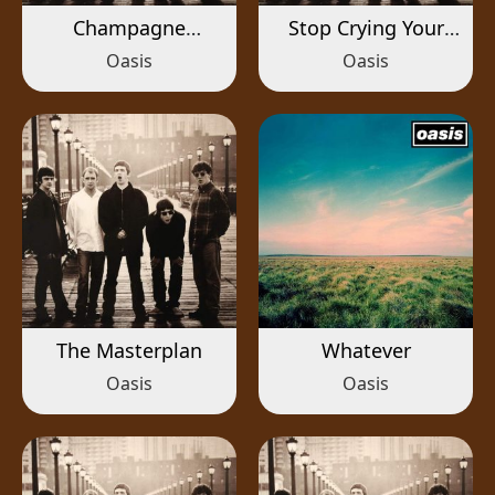
Champagne
Stop Crying Your
Supernova
Heart Out
Oasis
Oasis
The Masterplan
Whatever
Oasis
Oasis