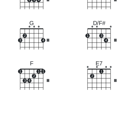
2
3
4
III
III
G
D/F#
o
o
o
o
o
o
2
1
3
3
4
III
4
III
F
E7
o
o
o
o
1
1
1
1
2
2
3
4
III
III