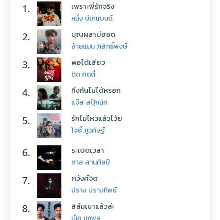
เพราะพี่รักจริง
1.
หนึ่ง บีเคแบนด์
บุญผลาบ่ฮอด
2.
อ้ายแมน ภิสิทธิ์พงษ์
พอได้เสียว
3.
ดิด คิตตี้
ทิ้งกันไม่ได้หรอก
4.
แจ๊ส สปุ๊กนิค
รักไม่ไหวแล้วโว้ย
5.
โจอี้ ภูวศิษฐ์
ระเบิดเวลา
6.
ศาล สานศิลป์
ภวังค์จิต
7.
ปราง ปรางทิพย์
สิลืมเขาแล้วล่ะ
8.
เน็ค นฤพล