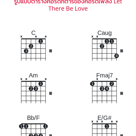
รูปแบบตารางคอร์ดกีตาร์ของคอร์ดเพลง Let
There Be Love
C
Caug
x
o
o
x
x
1
1
1
2
2
3
III
III
4
Am
Fmaj7
x
o
o
x
x
1
1
2
2
3
3
4
III
III
Bb/F
E/G#
x
x
x
o
o
1
1
1
1