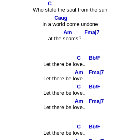
C
Who stol
e the soul from the sun
Caug
in a worl
d come undone
Am
Fmaj7
at the sea
ms?
C
Bb/F
Let there be love
..
Am
Fmaj7
Let there be love
..
C
Bb/F
Let there be love
..
Am
Fmaj7
Let there be love
..
C
Bb/F
Let there be love
..