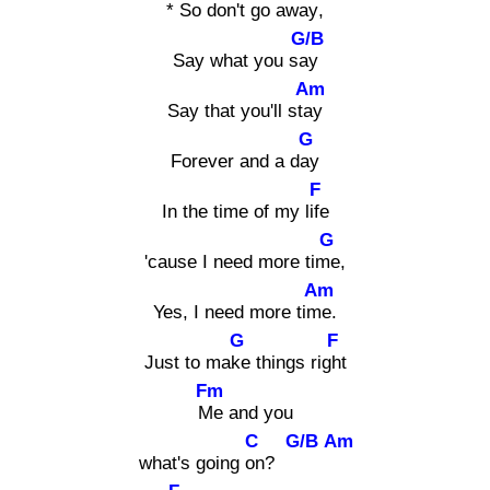
* So don
't go away
,
G/B
Say what you say
Am
Say that you'll stay
G
Forever and a day
F
In the time of my life
G
'cause I need more time
,
Am
Yes, I need more time
.
G
F
Just to make
things right
Fm
Me
and you
C
G/B
Am
what's going on
?