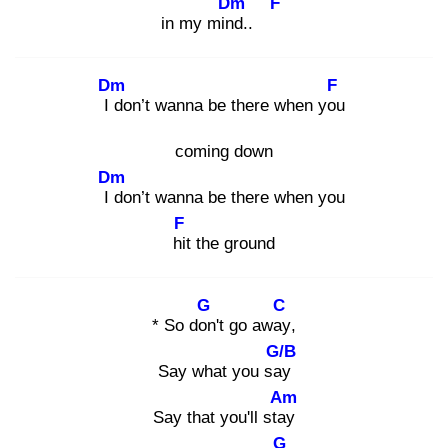
Dm
F
in my mind
..
Dm
F
I d
on’t wanna be there when you
coming down
Dm
I d
on’t wanna be there when you
F
hit
the ground
G
C
* So don
't go away
,
G/B
Say what you say
Am
Say that you'll stay
G