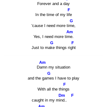
Forever and a day
F
In the time of my life
G
'cause I need more time
,
Am
Yes, I need more time
.
G
F
Just to make
things right
Am
Dam
n my situation
G
and the game
s I have to play
F
With all the thing
s
Dm
F
caught in my mind
..
Am