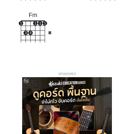
Fm
1
1
1
1
3
4
III
SPONSORED