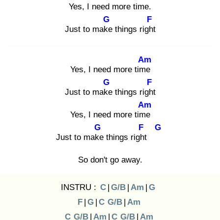
Yes, I need more time
.
G
F
Just to make
things right
Am
Yes, I need more time
G
F
Just to make
things right
Am
Yes, I need more time
G
F
G
Just to make
things right
So don't go away.
INSTRU :
C
|
G/B
|
Am
|
G
F
|
G
|
C
G/B
|
Am
C
G/B
|
Am
|
C
G/B
|
Am