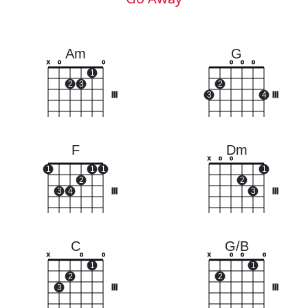
Am
G
x
o
o
o
o
o
1
2
3
2
III
3
4
III
F
Dm
x
o
o
1
1
1
1
2
2
3
4
III
3
III
C
G/B
x
o
o
x
o
o
o
1
1
2
2
3
III
III