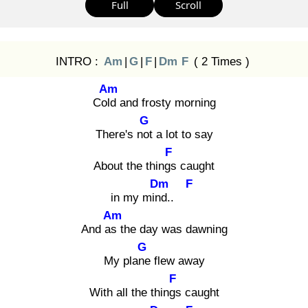
Full
Scroll
INTRO :
Am
|
G
|
F
|
Dm
F
( 2 Times )
Am
Cold
and frosty morning
G
There's not
a lot to say
F
About the things
caught
Dm
F
in my mind
..
Am
And as
the day was dawning
G
My plane
flew away
F
With all the things
caught