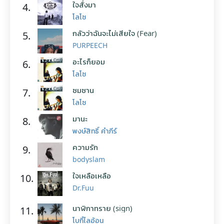
ใจสั่งมา
4.
โลโซ
กลัวว่าฉันจะไม่เสียใจ (Fear)
5.
PURPEECH
อะไรก็ยอม
6.
โลโซ
ซมซาน
7.
โลโซ
มานะ
8.
พงษ์สิทธิ์ คำภีร์
ความรัก
9.
bodyslam
ใจเหลือเหลือ
10.
Dr.Fuu
นาฬิกาทราย (sign)
11.
โบกี้ไลอ้อน