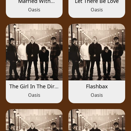
Married With
Let There Be Love
Children
Oasis
Oasis
The Girl In The Dirty
Flashbax
Shirt
Oasis
Oasis