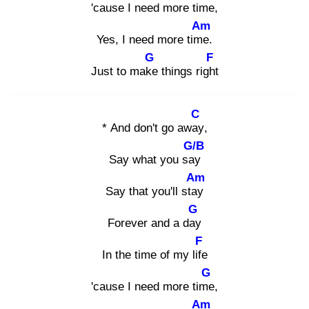
'cause I need more time
,
Am
Yes, I need more time
.
G
F
Just to make
things right
C
* And don't go away
,
G/B
Say what you say
Am
Say that you'll stay
G
Forever and a day
F
In the time of my life
G
'cause I need more time
,
Am