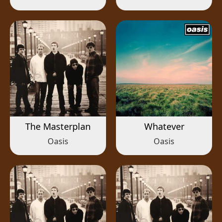
The Masterplan
Whatever
Oasis
Oasis