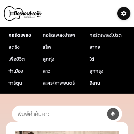
คอร์ดเพลง
คอร์ดเพลงง่ายๆ
คอร์ดเพลงโปรด
สตริง
แร็พ
สากล
เพื่อชีวิต
ลูกทุ่ง
ใต้
กำเมือง
ลาว
ลูกกรุง
การ์ตูน
ละคร/ภาพยนตร์
อีสาน