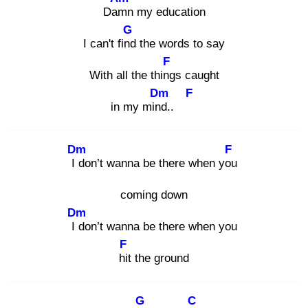
Dam
n my education
G
I can't find
the words to say
F
With all the thing
s caught
Dm
F
in my mind
..
Dm
F
I d
on’t wanna be there when you
coming down
Dm
I d
on’t wanna be there when you
F
hit
the ground
G
C