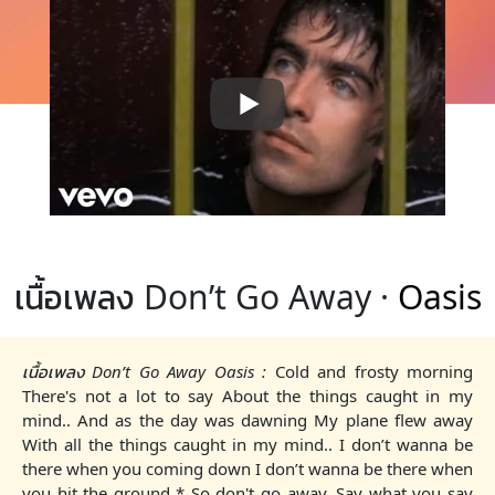
เนื้อเพลง Don’t Go Away ·
Oasis
เนื้อเพลง Don’t Go Away Oasis :
Cold and frosty morning
There's not a lot to say About the things caught in my
mind.. And as the day was dawning My plane flew away
With all the things caught in my mind.. I don’t wanna be
there when you coming down I don’t wanna be there when
you hit the ground * So don't go away, Say what you say