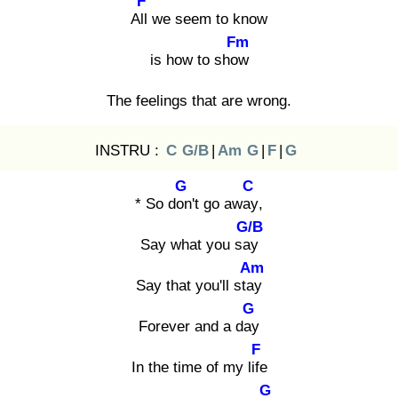
F
All
we seem to know
Fm
is how to show
The feelings that are wrong.
INSTRU :
C
G/B
|
Am
G
|
F
|
G
G
C
* So don
't go away
,
G/B
Say what you say
Am
Say that you'll stay
G
Forever and a day
F
In the time of my life
G