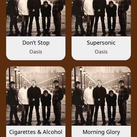
Don’t Stop
Supersonic
Oasis
Oasis
Cigarettes & Alcohol
Morning Glory