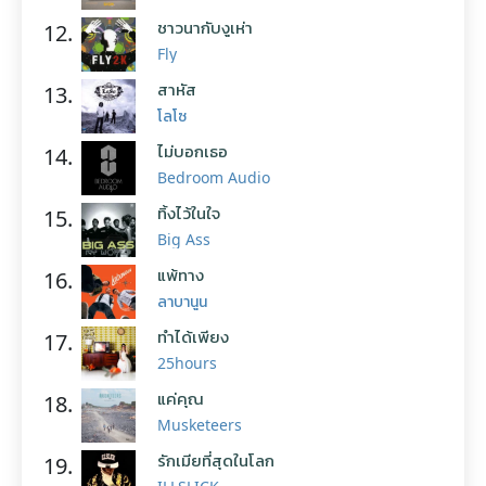
ชาวนากับงูเห่า
12.
Fly
สาหัส
13.
โลโซ
ไม่บอกเธอ
14.
Bedroom Audio
ทิ้งไว้ในใจ
15.
Big Ass
แพ้ทาง
16.
ลาบานูน
ทำได้เพียง
17.
25hours
แค่คุณ
18.
Musketeers
รักเมียที่สุดในโลก
19.