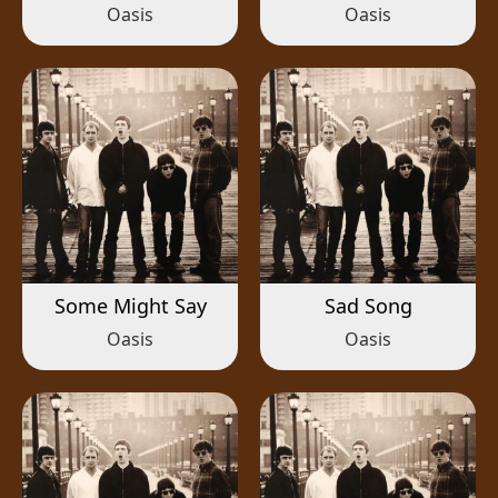
Oasis
Oasis
Some Might Say
Sad Song
Oasis
Oasis