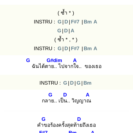
( ซ้ำ * )
INSTRU :
G
|
D
|
F#7
|
Bm
A
G
|
D
|
A
( ซ้ำ * , * )
INSTRU :
G
|
D
|
F#7
|
Bm
A
G
G#dim
A
ฉันได้ตาย
.. ไปจากใจ
.. ของเธอ
INSTRU :
G
|
D
|
G
|
Bm
G
D
A
กลาย
.. เป็น.
. วิญญาณ
G
D
คำข
อร้องครั้งสุดท้าย
ถึงเธอ
F#7
Bm
A