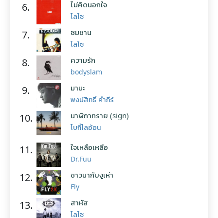
ไม่คิดนอกใจ
6.
โลโซ
ซมซาน
7.
โลโซ
ความรัก
8.
bodyslam
มานะ
9.
พงษ์สิทธิ์ คำภีร์
นาฬิกาทราย (sign)
10.
โบกี้ไลอ้อน
ใจเหลือเหลือ
11.
Dr.Fuu
ชาวนากับงูเห่า
12.
Fly
สาหัส
13.
โลโซ