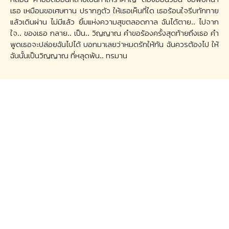
เธอ เหมือนขอเศษทาน ปรากฏตัว ให้เธอเห็นที่ใด เธอร้อนใจรีบทักทาย
แล้วเดินผ่าน ไม่มีแล้ว ยิ้มแห่งความสุขตลอดกาล ฉันได้ตาย.. ไปจาก
ใจ.. ของเธอ กลาย.. เป็น.. วิญญาณ คำขอร้องครั้งสุดท้ายถึงเธอ คำ
พูดเธอจะปล่อยฉันไปได้ บอกมาเลยว่าหมดรักให้กัน ฉันควรต้องไป ให้
ฉันนั้นเป็นวิญญาณ ที่หลุดพ้น.. ทรมาน