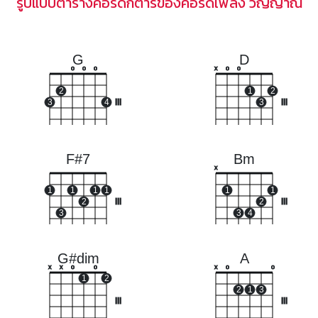
รูปแบบตารางคอร์ดกีตาร์ของคอร์ดเพลง วิญญาณ
G
D
o
o
o
x
o
o
2
1
2
3
4
III
3
III
F#7
Bm
x
1
1
1
1
1
1
2
III
2
III
3
3
4
G#dim
A
x
x
o
o
x
o
o
1
2
2
1
3
III
III