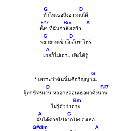
G
D
ทำ
ไมเธอถึงอารมณ์
ดี
F#7
Bm
A
ทั้งๆ
ที่ฉันกำลัง
เศร้า
G
D
พยา
ยามเข้าใกล้
เท่าไหร่
A
เธอ
ก็ไม่เอา.. เพิ่งได้รู้
G
* เพราะว่าฉันนั้นคือวิญญาณ
D
F#7
ผู้ทุกข์ทรมาน
หลอกหลอนเธอมาตั้งนาน
Bm
ไม่รู้ตัวว่าตาย
A
G
ฉัน
ได้ตายไปจาก
ใจของเธอ
G#dim
A