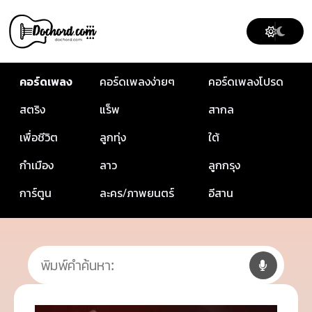
คอร์ดเพลง
คอร์ดเพลงง่ายๆ
คอร์ดเพลงโปรด
สตริง
แร็พ
สากล
เพื่อชีวิต
ลูกทุ่ง
ใต้
กำเมือง
ลาว
ลูกกรุง
การ์ตูน
ละคร/ภาพยนตร์
อีสาน