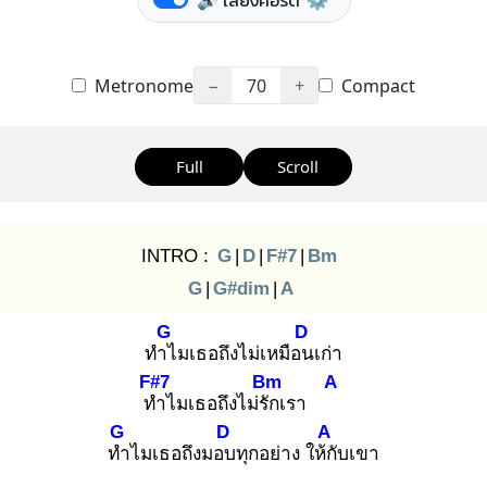
🔊 เสียงคอร์ด
⚙️
Metronome
−
70
+
Compact
Full
Scroll
INTRO :
G
|
D
|
F#7
|
Bm
G
|
G#dim
|
A
G
D
ทำไ
มเธอถึงไม่เหมือน
เก่า
F#7
Bm
A
ทำ
ไมเธอถึงไม่รัก
เรา
G
D
A
ทำ
ไมเธอถึงมอบ
ทุกอย่าง ให้กั
บเขา