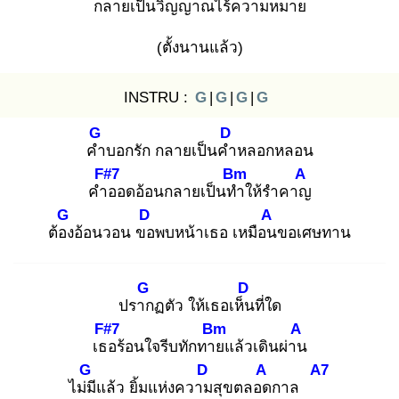
กลา
ยเป็นวิญญาณไร้ความหมาย
(ตั้งนานแล้ว)
INSTRU :
G
|
G
|
G
|
G
G
D
คำ
บอกรัก กลายเป็นคำ
หลอกหลอน
F#7
Bm
A
คำอ
อดอ้อนกลายเป็นทำ
ให้รำคาญ
G
D
A
ต้อง
อ้อนวอน ขอ
พบหน้าเธอ เหมือน
ขอเศษทาน
G
D
ปราก
ฏตัว ให้เธอเห็น
ที่ใด
F#7
Bm
A
เธอ
ร้อนใจรีบทักทาย
แล้วเดินผ่าน
G
D
A
A7
ไม่มี
แล้ว ยิ้มแห่งความ
สุขตลอด
กาล