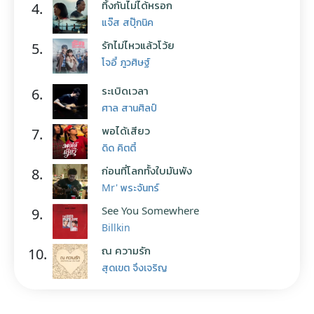
ทิ้งกันไม่ได้หรอก
4.
แจ๊ส สปุ๊กนิค
รักไม่ไหวแล้วโว้ย
5.
โจอี้ ภูวศิษฐ์
ระเบิดเวลา
6.
ศาล สานศิลป์
พอได้เสียว
7.
ดิด คิตตี้
ก่อนที่โลกทั้งใบมันพัง
8.
Mr' พระจันทร์
See You Somewhere
9.
Billkin
ณ ความรัก
10.
สุดเขต จึงเจริญ