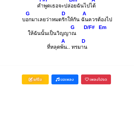
คำพู
ดเธอจะปล่อย
ฉันไปได้
G
D
A
บอก
มาเลยว่าหมดรัก
ให้กัน ฉัน
ควรต้องไป
G
D/F#
Em
ให้ฉันนั้นเป็นวิญญาณ
A
D
ที่หลุดพ้น
.. ทรมาน
แก้ไข
ขอเพลง
เพลงโปรด