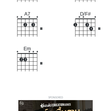
A7
D/F#
x
o
o
o
o
o
o
2
3
1
3
III
4
III
Em
o
o
o
o
2
3
III
SPONSORED