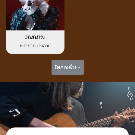
วิญญาณ
หน้ากากนางอาย
โหลดเพิ่ม +