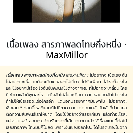
เนื้อเพลง สารภาพลดโทษกึ่งหนึ่ง ·
MaxMillor
เนื้อเพลง สารภาพลดโทษกึ่งหนึ่ง MaxMillor :
ไม่อยากจะเชื่อเลย ฉัน
ไม่อยากจะเชื่อ เหมือนเดิมเธอออกไปเที่ยว ไปกับเพื่อน ไอ้เราก็วางใจ
และไม่อยากมีเรื่อง ใจฉันยังคงนิ่งไม่ต่างจากหิน ที่ไม่อาจจะเคลื่อน ใคร
ที่เข้ามาแล้วก็พูดอะไร แต่ใจฉันไม่สั่นสะเทือน หากเธอบอกฉันให้วางใจ
ถ้าไม่ให้เชื่อเธอจะเชื่อใครอีก แต่บอกบรรยากาศมันพาไป ไม่อยากจะ
เชื่อเลย * ก่อนนี้เธอก็แสนดีไม่มีขาด หากแต่ตอนเหล้ามันเข้าที่ปาก เธอ
ตัดความสัมพันธ์เราให้ขาด โดยใช้ข้ออ้างว่าเธอแค่เมา แล้วทำอะไรล่ะ
แค่เอาเหรอ? ขอบคุณสำหรับเวลาที่เสียมานาน แล้วไอ้เรื่องแบบนี้ต่อให้
เธอสารภาพ โทษมันก็ไม่ลด เพราะงั้นเชิญออกไป.. ได้โปรดเถอะไปจาก