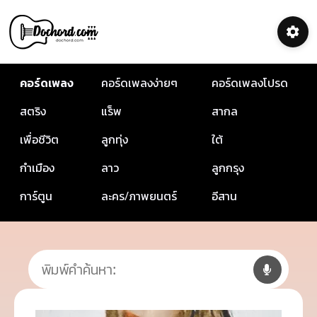
คอร์ดเพลง
คอร์ดเพลงง่ายๆ
คอร์ดเพลงโปรด
สตริง
แร็พ
สากล
เพื่อชีวิต
ลูกทุ่ง
ใต้
กำเมือง
ลาว
ลูกกรุง
การ์ตูน
ละคร/ภาพยนตร์
อีสาน