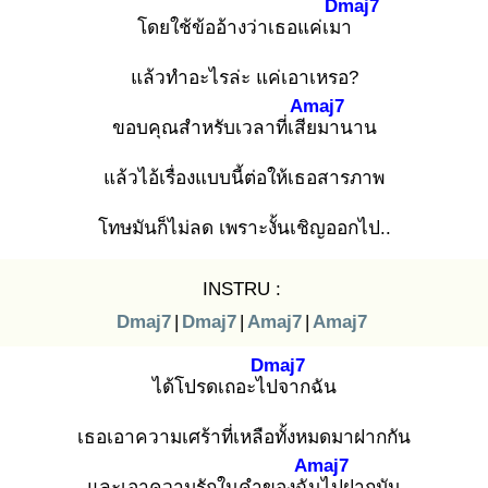
Dmaj7
โดยใช้ข้ออ้างว่าเธอแค่เมา
แล้วทำอะไรล่ะ แค่เอาเหรอ?
Amaj7
ขอบคุณสำหรับเวลาที่เสีย
มานาน
แล้วไอ้เรื่องแบบนี้ต่อให้เธอสารภาพ
โทษมันก็ไม่ลด เพราะงั้นเชิญออกไป..
INSTRU :
Dmaj7
|
Dmaj7
|
Amaj7
|
Amaj7
Dmaj7
ได้โปรดเถอะไป
จากฉัน
เธอเอาความเศร้าที่เหลือทั้งหมดมาฝากกัน
Amaj7
และเอาความรักในคำของฉัน
ไปฝากมัน