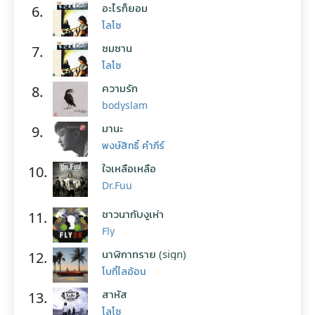
อะไรก็ยอม
6.
โลโซ
ซมซาน
7.
โลโซ
ความรัก
8.
bodyslam
มานะ
9.
พงษ์สิทธิ์ คำภีร์
ใจเหลือเหลือ
10.
Dr.Fuu
ชาวนากับงูเห่า
11.
Fly
นาฬิกาทราย (sign)
12.
โบกี้ไลอ้อน
สาหัส
13.
โลโซ