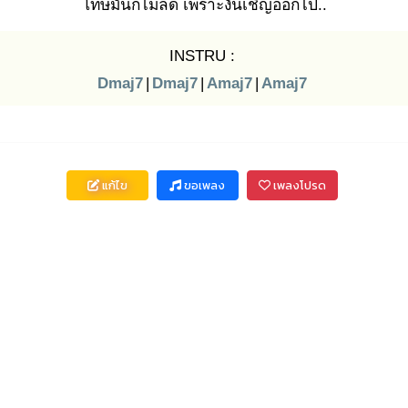
โทษมันก็ไม่ลด เพราะงั้นเชิญออกไป..
INSTRU :
Dmaj7
|
Dmaj7
|
Amaj7
|
Amaj7
แก้ไข
ขอเพลง
เพลงโปรด