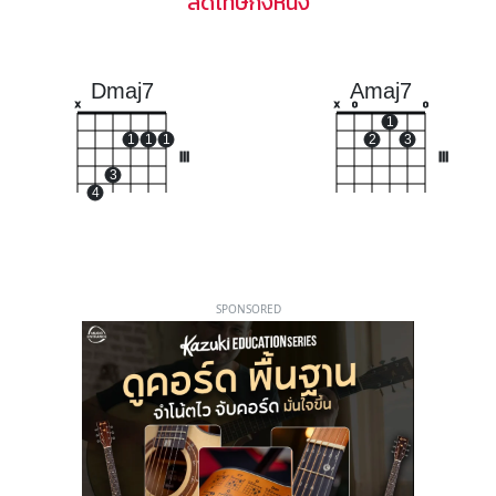
ลดโทษกึ่งหนึ่ง
Dmaj7
Amaj7
x
x
o
o
1
1
1
1
2
3
III
III
3
4
SPONSORED