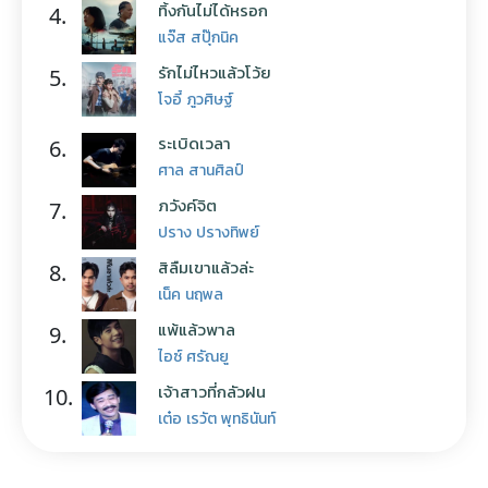
ทิ้งกันไม่ได้หรอก
4.
แจ๊ส สปุ๊กนิค
รักไม่ไหวแล้วโว้ย
5.
โจอี้ ภูวศิษฐ์
ระเบิดเวลา
6.
ศาล สานศิลป์
ภวังค์จิต
7.
ปราง ปรางทิพย์
สิลืมเขาแล้วล่ะ
8.
เน็ค นฤพล
แพ้แล้วพาล
9.
ไอซ์ ศรัณยู
เจ้าสาวที่กลัวฝน
10.
เต๋อ เรวัต พุทธินันท์