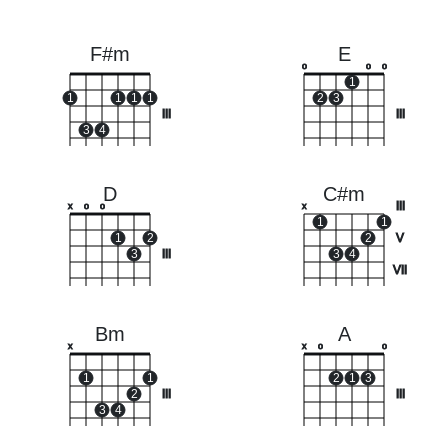
F#m
E
o
o
o
1
1
1
1
1
2
3
III
III
3
4
D
C#m
III
x
o
o
x
1
1
1
2
2
V
3
III
3
4
VII
Bm
A
x
x
o
o
1
1
2
1
3
2
III
III
3
4