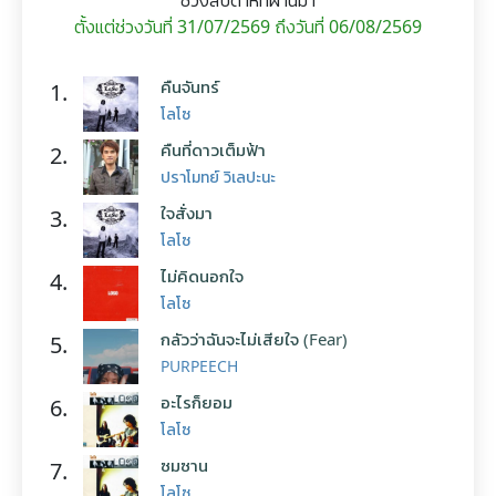
ช่วงสัปดาห์ที่ผ่านมา
ตั้งแต่ช่วงวันที่ 31/07/2569 ถึงวันที่ 06/08/2569
คืนจันทร์
1.
โลโซ
คืนที่ดาวเต็มฟ้า
2.
ปราโมทย์ วิเลปะนะ
ใจสั่งมา
3.
โลโซ
ไม่คิดนอกใจ
4.
โลโซ
กลัวว่าฉันจะไม่เสียใจ (Fear)
5.
PURPEECH
อะไรก็ยอม
6.
โลโซ
ซมซาน
7.
โลโซ