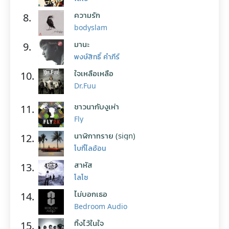
ความรัก
8.
bodyslam
มานะ
9.
พงษ์สิทธิ์ คำภีร์
ใจเหลือเหลือ
10.
Dr.Fuu
ชาวนากับงูเห่า
11.
Fly
นาฬิกาทราย (sign)
12.
โบกี้ไลอ้อน
สาหัส
13.
โลโซ
ไม่บอกเธอ
14.
Bedroom Audio
ทิ้งไว้ในใจ
15.