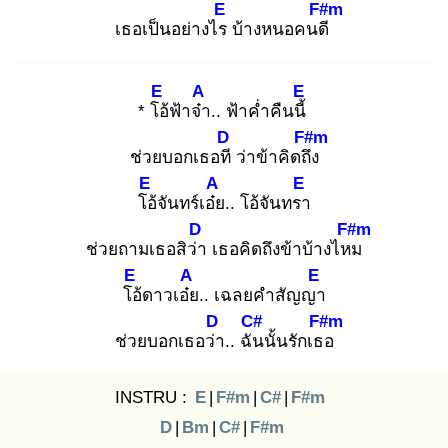
E
F#m
เธอเป็นอย่างไร
บ้างหนอคนดี
E
A
E
* โอ้
ฟ้าจ๋า
.. ฟ้าค่ำคืนนี้
D
F#m
ช่วยบอกเธอที
ว่าข้าคิดถึง
E
A
E
โอ้
จันทร์เอ๋ย
.. โอ้จันทรา
D
F#m
ช่วยถามเธอสิว่า
เธอคิดถึงข้าบ้างไหม
E
A
E
โอ้
ดาวเอ๋ย
.. เฉลยคำสัญญา
D
C#
F#m
ช่วยบอกเธอว่า
.. ฉัน
นั้นรักเธอ
INSTRU :
E
|
F#m
|
C#
|
F#m
D
|
Bm
|
C#
|
F#m