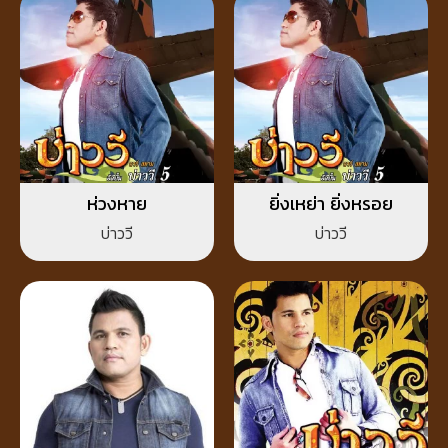
ห่วงหาย
ยิ่งเหย่า ยิ่งหรอย
บ่าววี
บ่าววี