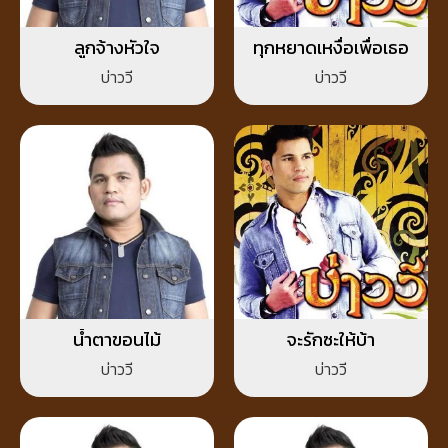
ลูกจ้างหัวใจ
ทุกหยาดเหงื่อเพื่อเธอ
บ่าววี
บ่าววี
น้ำตาขอนไม้
จะรักซะให้บ้า
บ่าววี
บ่าววี