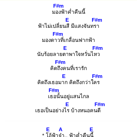
F#m
มอง
ฟ้าค่ำคืนนี้
E
F#m
ฟ้าไม่เปลี่ยนสี
มีแสงจันทรา
F#m
มองดาว
ที่เกลื่อนฟากฟ้า
E
F#m
นับร้อยลายตา
พาใจหวั่นไหว
F#m
คิดถึง
คนที่เรารัก
E
F#m
คิดถึงเธอมาก
คิดถึงกว่าใคร
F#m
เธอ
นั้นอยู่แสนไกล
E
F#m
เธอเป็นอย่างไร
บ้างหนอคนดี
E
A
E
* โอ้
ฟ้าจ๋า
.. ฟ้าค่ำคืนนี้