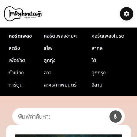
คอร์ดเพลง
คอร์ดเพลงง่ายๆ
คอร์ดเพลงโปรด
สตริง
แร็พ
สากล
เพื่อชีวิต
ลูกทุ่ง
ใต้
กำเมือง
ลาว
ลูกกรุง
การ์ตูน
ละคร/ภาพยนตร์
อีสาน