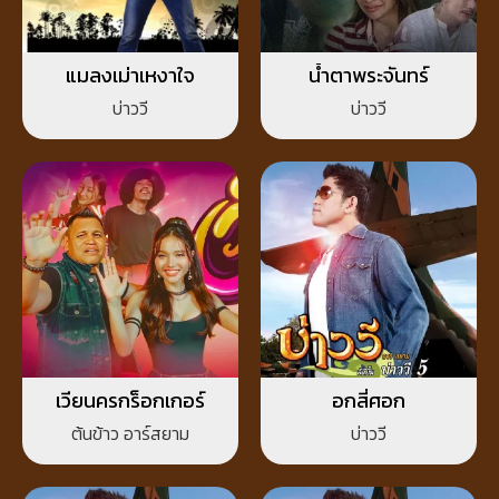
แมลงเม่าเหงาใจ
น้ำตาพระจันทร์
บ่าววี
บ่าววี
เวียนครกร็อกเกอร์
อกสี่ศอก
ต้นข้าว อาร์สยาม
บ่าววี