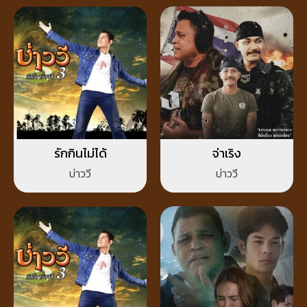
รักกินไม่ได้
จ่าเริง
บ่าววี
บ่าววี