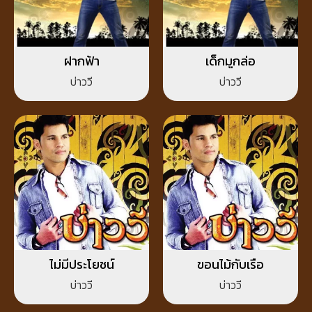
ฝากฟ้า
เด็กมูกล่อ
บ่าววี
บ่าววี
ไม่มีประโยชน์
ขอนไม้กับเรือ
บ่าววี
บ่าววี