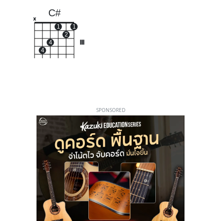
C#
x
1
1
2
4
III
4
SPONSORED