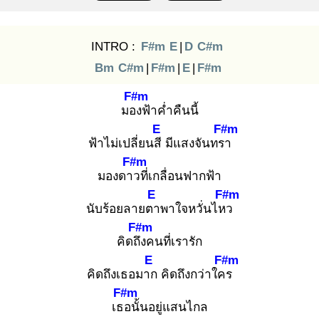
INTRO :
F#m
E
|
D
C#m
Bm
C#m
|
F#m
|
E
|
F#m
F#m
มอง
ฟ้าค่ำคืนนี้
E
F#m
ฟ้าไม่เปลี่ยนสี
มีแสงจันทรา
F#m
มองดาว
ที่เกลื่อนฟากฟ้า
E
F#m
นับร้อยลายตา
พาใจหวั่นไหว
F#m
คิดถึง
คนที่เรารัก
E
F#m
คิดถึงเธอมาก
คิดถึงกว่าใคร
F#m
เธอ
นั้นอยู่แสนไกล