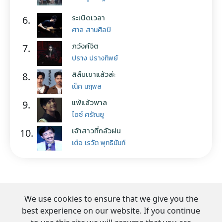
ระเบิดเวลา
6.
ศาล สานศิลป์
ภวังค์จิต
7.
ปราง ปรางทิพย์
สิลืมเขาแล้วล่ะ
8.
เน็ค นฤพล
แพ้แล้วพาล
9.
ไอซ์ ศรัณยู
เจ้าสาวที่กลัวฝน
10.
เต๋อ เรวัต พุทธินันท์
We use cookies to ensure that we give you the
best experience on our website. If you continue