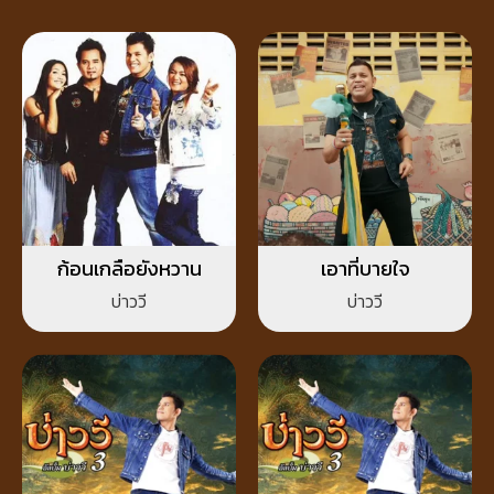
ก้อนเกลือยังหวาน
เอาที่บายใจ
บ่าววี
บ่าววี