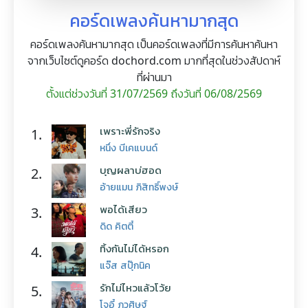
คอร์ดเพลงค้นหามากสุด
คอร์ดเพลงค้นหามากสุด เป็นคอร์ดเพลงที่มีการค้นหาค้นหา
จากเว็บไซต์ดูคอร์ด dochord.com มากที่สุดในช่วงสัปดาห์
ที่ผ่านมา
ตั้งแต่ช่วงวันที่ 31/07/2569 ถึงวันที่ 06/08/2569
เพราะพี่รักจริง
1.
หนึ่ง บีเคแบนด์
บุญผลาบ่ฮอด
2.
อ้ายแมน ภิสิทธิ์พงษ์
พอได้เสียว
3.
ดิด คิตตี้
ทิ้งกันไม่ได้หรอก
4.
แจ๊ส สปุ๊กนิค
รักไม่ไหวแล้วโว้ย
5.
โจอี้ ภูวศิษฐ์