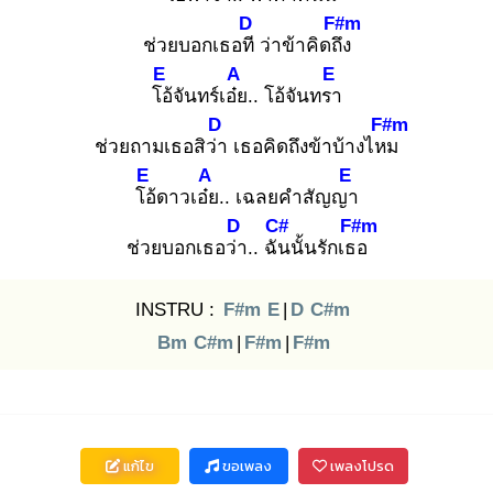
D
F#m
ช่วยบอกเธอที
ว่าข้าคิดถึง
E
A
E
โอ้
จันทร์เอ๋ย
.. โอ้จันทรา
D
F#m
ช่วยถามเธอสิว่า
เธอคิดถึงข้าบ้างไหม
E
A
E
โอ้
ดาวเอ๋ย
.. เฉลยคำสัญญา
D
C#
F#m
ช่วยบอกเธอว่า
.. ฉัน
นั้นรักเธอ
INSTRU :
F#m
E
|
D
C#m
Bm
C#m
|
F#m
|
F#m
แก้ไข
ขอเพลง
เพลงโปรด