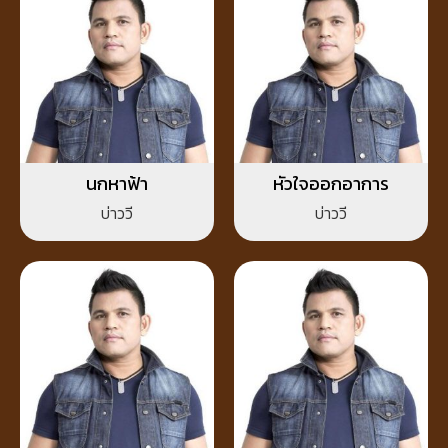
นกหาฟ้า
หัวใจออกอาการ
บ่าววี
บ่าววี