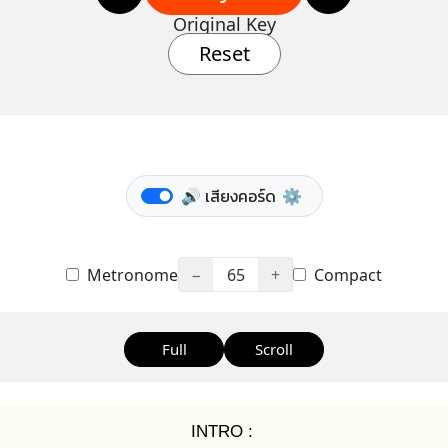
Original Key
Reset
🔊 เสียงคอร์ด
⚙️
Metronome
−
65
+
Compact
Full
Scroll
INTRO :