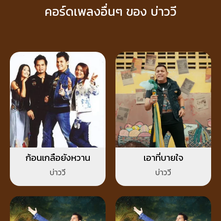
คอร์ดเพลงอื่นๆ ของ บ่าววี
ก้อนเกลือยังหวาน
เอาที่บายใจ
บ่าววี
บ่าววี