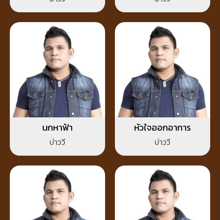
นกหาฟ้า
หัวใจออกอาการ
บ่าววี
บ่าววี