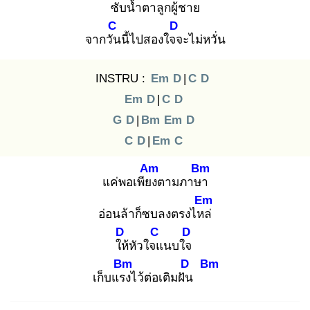
ซับ
น้ำตาลูก
ผู้ชาย
C
D
จากวัน
นี้ไปสองใจจ
ะไม่หวั่น
INSTRU :
Em
D
|
C
D
Em
D
|
C
D
G
D
|
Bm
Em
D
C
D
|
Em
C
Am
Bm
แค่พอเพียง
ตามภาษา
Em
อ่อนล้าก็ซบลงตรงไหล่
D
C
D
ให้
หัวใจแ
นบใจ
Bm
D
Bm
เก็บแรง
ไว้ต่อเติมฝัน