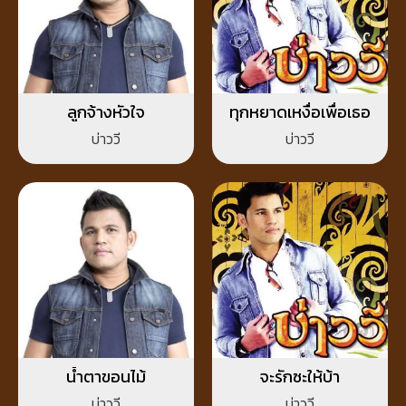
ลูกจ้างหัวใจ
ทุกหยาดเหงื่อเพื่อเธอ
บ่าววี
บ่าววี
น้ำตาขอนไม้
จะรักซะให้บ้า
บ่าววี
บ่าววี