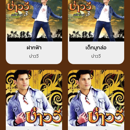
ฝากฟ้า
เด็กมูกล่อ
บ่าววี
บ่าววี