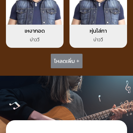
เหงากอด
หุ่นไล่กา
บ่าววี
บ่าววี
โหลดเพิ่ม +