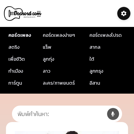
คอร์ดเพลง
คอร์ดเพลงง่ายๆ
คอร์ดเพลงโปรด
สตริง
แร็พ
สากล
เพื่อชีวิต
ลูกทุ่ง
ใต้
กำเมือง
ลาว
ลูกกรุง
การ์ตูน
ละคร/ภาพยนตร์
อีสาน