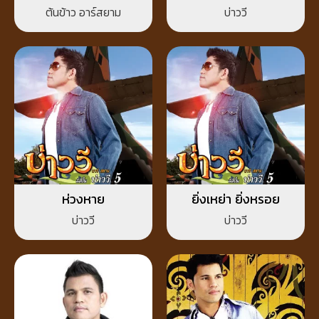
ต้นข้าว อาร์สยาม
บ่าววี
ห่วงหาย
ยิ่งเหย่า ยิ่งหรอย
บ่าววี
บ่าววี