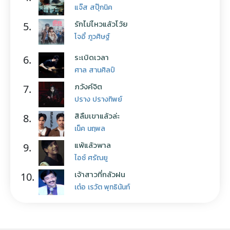
แจ๊ส สปุ๊กนิค
รักไม่ไหวแล้วโว้ย
5.
โจอี้ ภูวศิษฐ์
ระเบิดเวลา
6.
ศาล สานศิลป์
ภวังค์จิต
7.
ปราง ปรางทิพย์
สิลืมเขาแล้วล่ะ
8.
เน็ค นฤพล
แพ้แล้วพาล
9.
ไอซ์ ศรัณยู
เจ้าสาวที่กลัวฝน
10.
เต๋อ เรวัต พุทธินันท์