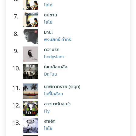
โลโซ
ซมซาน
7.
โลโซ
มานะ
8.
พงษ์สิทธิ์ คำภีร์
ความรัก
9.
bodyslam
ใจเหลือเหลือ
10.
Dr.Fuu
นาฬิกาทราย (sign)
11.
โบกี้ไลอ้อน
ชาวนากับงูเห่า
12.
Fly
สาหัส
13.
โลโซ