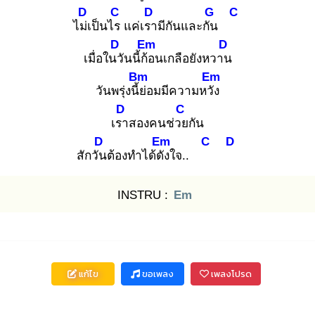
D
C
D
G
C
ไม่เ
ป็นไร
แค่เรา
มีกันและกัน
D
Em
D
เมื่อในวั
นนี้ก้อ
นเกลือยังหวาน
Bm
Em
วันพรุ่งนี้ย่
อมมีความหวัง
D
C
เรา
สองคนช่วย
กัน
D
Em
C
D
สักวัน
ต้องทำได้ดัง
ใจ..
INSTRU :
Em
แก้ไข
ขอเพลง
เพลงโปรด