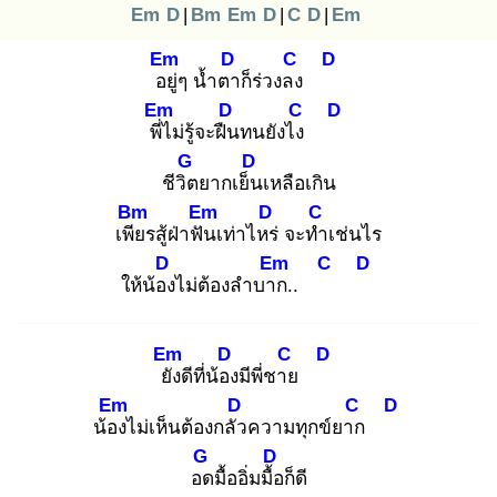
Em
D
|
Bm
Em
D
|
C
D
|
Em
Em
D
C
D
อยู่
ๆ น้ำตา
ก็ร่วงลง
Em
D
C
D
พี่ไ
ม่รู้จะฝืน
ทนยังไง
G
D
ชีวิต
ยากเย็น
เหลือเกิน
Bm
Em
D
C
เพีย
รสู้ฝ่าฟัน
เท่าไหร่
จะทำ
เช่นไร
D
Em
C
D
ให้น้อง
ไม่ต้องลำบาก
..
Em
D
C
D
ยัง
ดีที่น้อง
มีพี่ชาย
Em
D
C
D
น้อง
ไม่เห็นต้องกลัว
ความทุกข์ยาก
G
D
อด
มื้ออิ่มมื้อ
ก็ดี