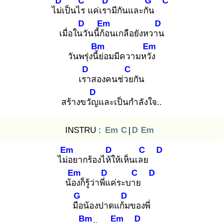
D
C
D
G
C
ไม่เ
ป็นไร
แค่เรา
มีกันและกัน
D
Em
D
เมื่อในวั
นนี้ก้อ
นเกลือยังหวาน
Bm
Em
วันพรุ่งนี้ย่
อมมีความหวัง
D
C
เรา
สองคนช่วย
กัน
D
สร้างขวัญ
และเป็นกำลังใจ..
INSTRU :
Em
C
|
D
Em
Em
D
C
D
ไม่อ
ยากร้องไห้ใ
ห้เห็นเลย
Em
D
C
D
น้อง
ก็รู้ว่าพี่แ
ค่ระบาย
G
D
มือ
น้องปาดแก้ม
ของพี่
Bm
Em
D