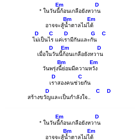
Em
D
* ในวันนี้ก้
อนเกลือยังหวาน
Bm
Em
อาจจะสู้น้ำ
ตาลไม่ได้
D
C
D
G
C
ไม่เ
ป็นไร
แค่เรา
มีกันและกัน
D
Em
D
เมื่อในวั
นนี้ก้อ
นเกลือยังหวาน
Bm
Em
วันพรุ่งนี้ย่
อมมีความหวัง
D
C
เรา
สองคนช่วย
กัน
D
C
D
สร้างขวัญ
และเป็นกำลังใจ..
Em
D
* ในวันนี้ก้
อนเกลือยังหวาน
Bm
Em
อาจจะสู้น้ำ
ตาลไม่ได้