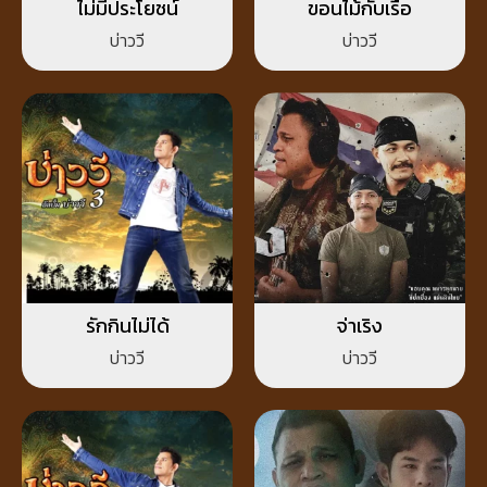
ไม่มีประโยชน์
ขอนไม้กับเรือ
บ่าววี
บ่าววี
รักกินไม่ได้
จ่าเริง
บ่าววี
บ่าววี