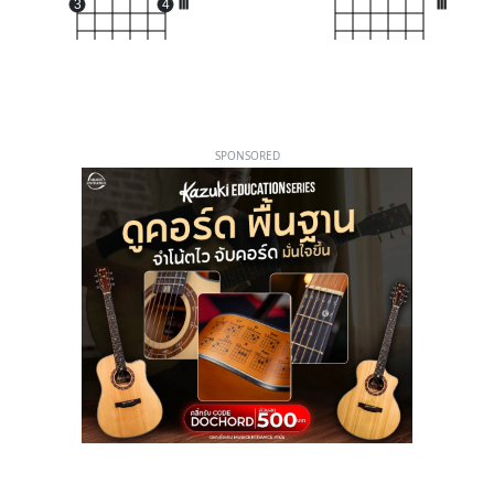
3
4
III
III
SPONSORED