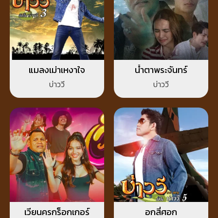
แมลงเม่าเหงาใจ
น้ำตาพระจันทร์
บ่าววี
บ่าววี
เวียนครกร็อกเกอร์
อกสี่ศอก