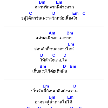
Bm
Em
ความ
รักจากพี่ต่
างหาก
C
D
Em
C
อยู่ได้ทุ
กวันเพราะรัก
หล่อเลี้ยงใจ
Am
Bm
แค่พอเพียง
ตามภาษา
Em
อ่อนล้าก็ซบลงตรงไหล่
D
C
D
ให้
หัวใจแ
นบใจ
Bm
D
Bm
เก็บแรง
ไว้ต่อเติมฝัน
Em
D
* ในวันนี้ก้
อนเกลือยังหวาน
Bm
Em
อาจจะสู้น้ำ
ตาลไม่ได้