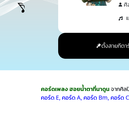
ศิ
แ
ตั้งสายกีตาร
คอร์ดเพลง ฮอยน้ำตาที่นาดูน
จากศิล
คอร์ด E
,
คอร์ด A
,
คอร์ด Bm
,
คอร์ด