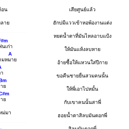
ต้อน
เสียศูนย์แล้ว
หลาย
ฮักบ่มีแววเข้าหอพ้องานแต่ง
หยดน้ำตาที่มันไหลอาบแป้ง
F#m
แฟน
เก่า
ให้มันแห้งลบหาย
A
ามหมา
ย
อ้ายซื้อให้แหวนใส่ปีกาย
A
หา
ขอคืนชายยื่นสวมคนนั้น
Bm
หาย
ให้พี่เอาไปหมั้น
C#m
้าย
กับเขาคนนั้นสาพี่
ม่มา
ฮอยน้ำตาสิลบมันดอกพี่
สิลบมันดอกพี่