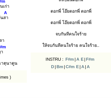
#m
ฟน
เก่า
ดอกพี่ โอ๊ยดอกพี่ ดอกพี่
A
กันสา
ดอกพี่ โอ๊ยดอกพี่ ดอกพี่
จบกันทีคนใจร้าย
ตา
ให้จบกันทีคนใจร้าย คนใจร้าย..
#m
ญา
INSTRU :
F#m
|
A
E
|
F#m
าตุนาดูน
D
|
Bm
|
C#m
E
|
A
|
A
imes )