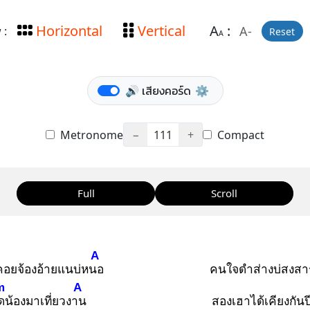
Horizontal
Vertical
A
:
A-
 :
Reset
A
🔊 เสียงคอร์ด
⚙️
Metronome
−
111
+
Compact
Full
Scroll
A
นคอยจ้องอ้ายแนบ่หนอ
คนใจดำส่างบ่สงสา
m
A
ดน้องมาเที่ยวงาน
สองเฮาได้เคียงกันป