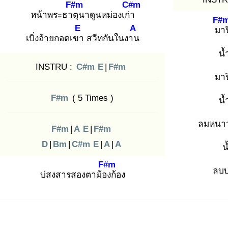
F#m
C#m
หน้าพระธาตุ
นาดูนหม่องเก่า
F#
E
A
มา
เบิ่งอ้ายกอดเขา
สวีทกันในงาน
น้
INSTRU :
C#m
E
|
F#m
มาป
F#m
( 5 Times )
น้
ลมหนาว
F#m
|
A
E
|
F#m
D
|
Bm
|
C#m
E
|
A
|
A
น
F#m
ลบบ
บ่สงสารสองตาม้อง
ก้อง