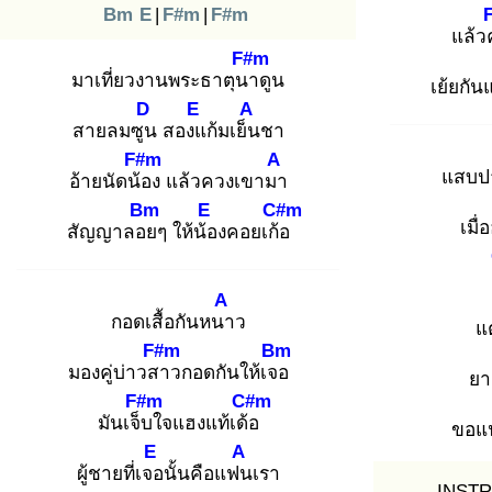
Bm
E
|
F#m
|
F#m
แล้ว
F#m
มาเที่ยวงานพระธาตุนา
ดูน
เย้ยกัน
D
E
A
สายลมซูน
สองแ
ก้มเย็น
ชา
F#m
A
แสบปา
อ้ายนัดน้อ
ง แล้วควงเขามา
Bm
E
C#m
เมื
สัญญาลอย
ๆ ให้น้อ
งคอยเก้อ
A
กอดเสื้อกันหนา
ว
แ
F#m
Bm
มองคู่บ่าวสา
วกอดกันให้เจอ
ยา
F#m
C#m
มันเจ็บ
ใจแฮงแท้เด้อ
ขอแ
E
A
ผู้ชายที่เจอ
นั้นคือแฟน
เรา
INSTR