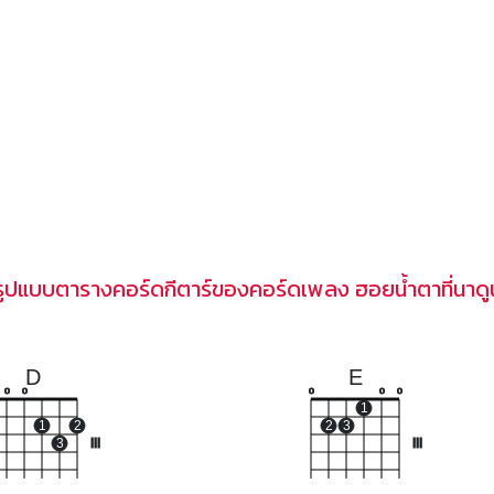
รูปแบบตารางคอร์ดกีตาร์ของคอร์ดเพลง ฮอยน้ำตาที่นาดู
D
E
o
o
o
o
o
1
1
2
2
3
3
III
III