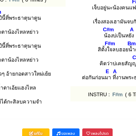
F
เจ็บอยู่นะน้องคนแ
m
ปีนี้ที่พระธาตุนาดูน
เรื่องสองเฮามันจบ
C#m
A
ำตาน้องไหลหย่าว
น้อ
งบ่เป็นหยัง
F#m
Bm
ีนี้ที่พระธาตุนาดูน
สิตั้งใจ
ลบฮอยน้ำ
C
ำตาน้องไหลหย่าว
คิดว่าบ่เคยสัญ
E
A
ๆ อ้ายกอดสาวใหม่เย้ย
ต่อกันก่อนมา
ที่ง
านพระธ
้ำตาเอ้ยแฮงไหล
INSTRU :
F#m
( 6 T
่ได้กะสิลบความจำ
แก้ไข
ขอเพลง
เพลงโปรด