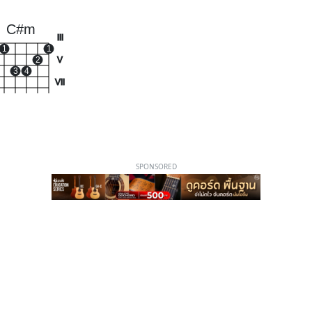
C#m
III
1
1
2
V
3
4
VII
SPONSORED