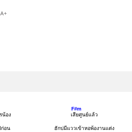
A+
F#m
รน้อง
เสีย
ศูนย์แล้ว
ีก่อน
ฮักบ่มีแววเข้าหอพ้องานแต่ง