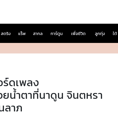
สตริง
แร็พ
สากล
การ์ตูน
เพื่อชีวิต
ลูกทุ่ง
ใต้
อร์ดเพลง
ยน้ำตาที่นาดูน จินตหรา
ูนลาภ