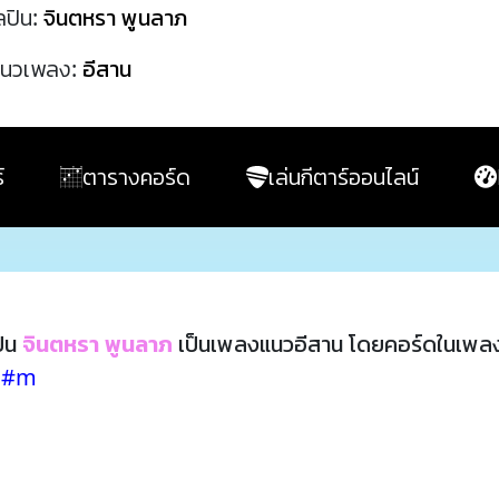
ลปิน:
จินตหรา พูนลาภ
นวเพลง:
อีสาน
์
ตารางคอร์ด
เล่นกีตาร์ออนไลน์
ปิน
จินตหรา พูนลาภ
เป็นเพลงแนวอีสาน โดยคอร์ดในเพลง
 C#m