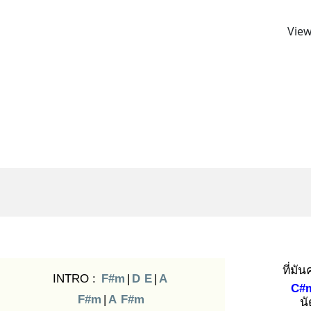
View
ที่มั
INTRO :
F#m
|
D
E
|
A
C#
F#m
|
A
F#m
นั