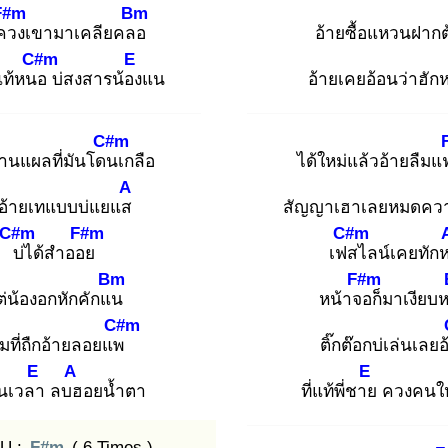
F#m
Bm
คว
งเขามาเคลียคลอ
อ้ายซื้อแหวนฝาก
C#m
E
แท้หนอ
บ่สงสารน้อง
แน
อ้ายเคยอ้อนว่าฮัก
C#m
นแผลที่มันโดน
เกลือ
ได้ใหม่แล้วอ้ายลืม
A
่ออ้ายเทแบบบ่แยแส
สัญญาเฮาเลยหมดคว
C#m
F#m
C#m
บ่
ได้สำออย
เฟส
ไลน์เคยทัก
Bm
F#m
ต่น้องอกหักคักแน
หน้าจอ
ก็มาเงียบ
C#m
มที่ถืกอ้ายลอยแพ
ติ๊กต๊อกบ่เล่นเลยอ
E
A
E
นเวลา
ลบฮ
อยน้ำตา
ที่แท้พี่ชาย
ควงคนให
U :
F#m
( 6 Times )