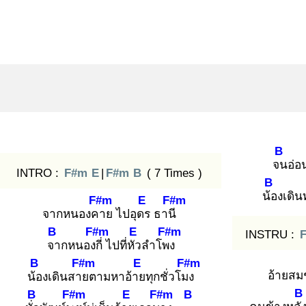
B
จน
อ่อ
INTRO :
F#m
E
|
F#m
B
( 7 Times )
B
น้อ
งเดิน
F#m
E
F#m
จากหนองคา
ย ไปอุดร
ธานี
B
F#m
E
F#m
INSTRU :
จา
กหนองกี่
ไปที่หัว
ลำโพง
B
F#m
E
F#m
อ้ายสม
น้อ
งเดินสาย
ตามหาอ้าย
ทุกชั่วโมง
B
B
F#m
E
F#m
B