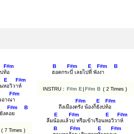
F#m
B
F#m
E
F#m
B
บ่ท้อ
ฮอ
ดกระบี่
เลยไปที่
พังงา
E
F#m
ือนหอ
วิวาห์
INSTRU :
F#m
E
|
F#m
B
( 2 Times )
F#m
ว
อาณา
F#m
E
F#m
ถึงเมืองตรัง
น้องก็ยัง
บ่ท้อ
F#m
B
งยังคอย
E
F#m
E
F#m
ลืมน้อ
งแล้วบ่
หรือเข้าเรือนหอ
วิวาห์
B
F#m
E
F#m
( 7 Times )