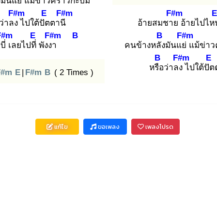
ง
มันแย่
แม้ข่าวครา
วกะบ่มี
F#m
E
F#m
F#m
E
ว่าลง
ไปใต้ปัต
ตานี
อ้ายสมชาย
อ้ายไปไห
F#m
E
F#m
B
B
F#m
บี่
เลยไปที่
พังงา
คนข้างหลัง
มันแย่
แม้ข่า
B
F#m
E
หรือ
ว่าลง
ไปใต้ปัต
F#m
E
|
F#m
B
( 2 Times )
แก้ไข
ขอเพลง
เพลงโปรด