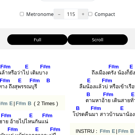
Metronome
−
115
+
Compact
Full
Scroll
F#m
E
F#m
F#m
E
นล้า
หรือว่าไป
เดิมบาง
ถึงเมืองตรัง
น้องก็ยัง
F#m
E
F#m
B
E
F#m
ทาง
ถึงสุพร
รณบุรี
ลืมน้อ
งแล้วบ่
หรือเข้าเร
B
F#m
E
ตา
มหาอ้าย
เดินสายทั่
F#m
E
|
F#m
B
( 2 Times )
B
F#m
E
โปร
ดคืนมา
สาวบ้านนา
น้อ
F#m
E
F#m
ชาย
อ้ายไปไหน
กันแน่
F#m
E
F#m
INSTRU :
F#m
E
|
F#m
B