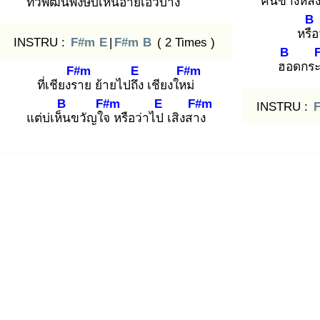
คนข้างหลั
ทั่ว
พัฒน์พง
ษ์บ่เห็นอ้าย
เอวบา
ง
B
หรือ
INSTRU :
F#m
E
|
F#m
B
( 2 Times )
B
ฮอ
ดกระ
F#m
E
F#m
ที่เชียงรา
ย ย้ายไปถึง
เชียงใหม่
B
F#m
E
F#m
INSTRU :
แต่บ่เห็น
ขวัญใจ
หรือว่าไป
เสิงสาง