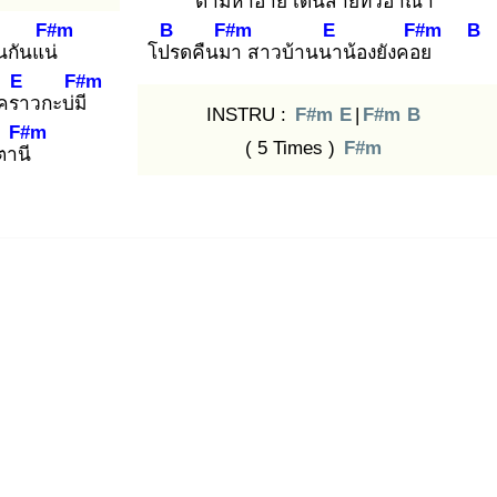
ตา
มหาอ้าย
เดินสายทั่ว
อาณา
F#m
B
F#m
E
F#m
B
น
กันแน่
โปร
ดคืนมา
สาวบ้านนา
น้องยังคอย
E
F#m
วครา
วกะบ่มี
INSTRU :
F#m
E
|
F#m
B
F#m
( 5 Times )
F#m
ตานี