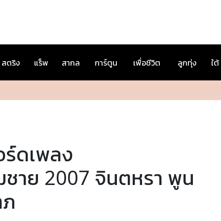
สตริง
แร็พ
สากล
การ์ตูน
เพื่อชีวิต
ลูกทุ่ง
ใต้
อร์ดเพลง
มชาย 2007 จินตหรา พูน
าภ