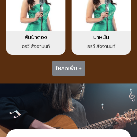
สันป่าตอง
ปาหนัน
อรวี สัจจานนท์
อรวี สัจจานนท์
โหลดเพิ่ม +