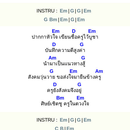
INSTRU :
Em
|
G
|
G
|
Em
G
Bm
|
Em
|
G
|
Em
Em
D
Em
ปากกาหัวใจ
เขียนชื่อ
ครูไว้บูช
า
D
G
บันทึก
ความดีสูงค่า
Am
G
นำมา
เป็นแนวทางสู้
G
Em
Am
สังคมวุ่นวาย
ขอส่งใจม
ายืนข้างครู
D
G
ครูยัง
สังคมจึงอยู่
Bm
Em
ศิษย์เชิดชู
ครูในดวง
ใจ
INSTRU :
Em
|
G
|
G
|
Em
C
B
|
Em