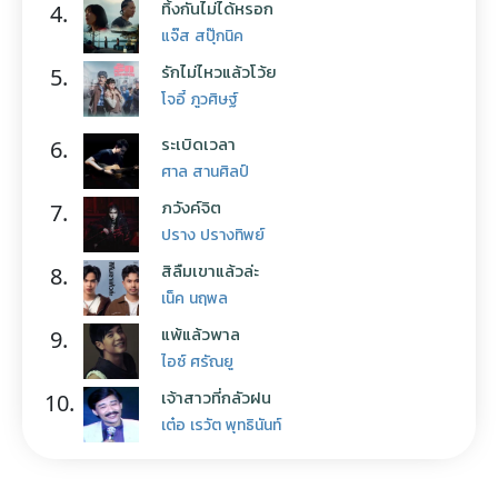
ทิ้งกันไม่ได้หรอก
4.
แจ๊ส สปุ๊กนิค
รักไม่ไหวแล้วโว้ย
5.
โจอี้ ภูวศิษฐ์
ระเบิดเวลา
6.
ศาล สานศิลป์
ภวังค์จิต
7.
ปราง ปรางทิพย์
สิลืมเขาแล้วล่ะ
8.
เน็ค นฤพล
แพ้แล้วพาล
9.
ไอซ์ ศรัณยู
เจ้าสาวที่กลัวฝน
10.
เต๋อ เรวัต พุทธินันท์