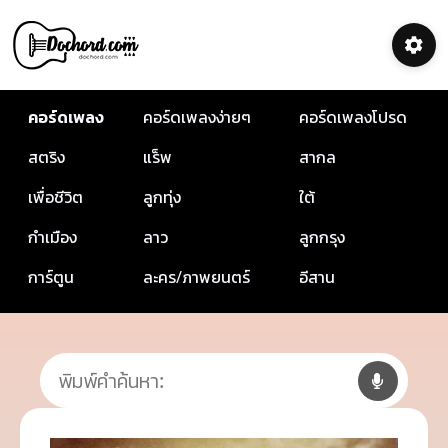
คอร์ดเพลง
คอร์ดเพลงง่ายๆ
คอร์ดเพลงโปรด
สตริง
แร็พ
สากล
เพื่อชีวิต
ลูกทุ่ง
ใต้
กำเมือง
ลาว
ลูกกรุง
การ์ตูน
ละคร/ภาพยนตร์
อีสาน