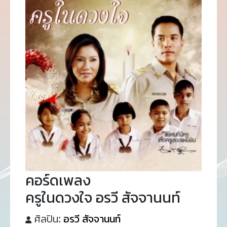
คอร์ดเพลง
ครูในดวงใจ อรวี สัจจานนท์
ศิลปิน:
อรวี สัจจานนท์