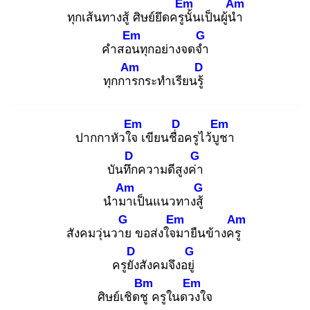
Em
Am
ทุกเส้นทางสู้ ศิษย์ยึดครูนั้
นเป็นผู้นำ
Em
G
คำสอน
ทุกอย่างจดจำ
Am
D
ทุกการ
กระทำเรียนรู้
Em
D
Em
ปากกาหัวใจ
เขียนชื่อ
ครูไว้บูช
า
D
G
บันทึก
ความดีสูงค่า
Am
G
นำมา
เป็นแนวทางสู้
G
Em
Am
สังคมวุ่นวาย
ขอส่งใจม
ายืนข้างครู
D
G
ครูยัง
สังคมจึงอยู่
Bm
Em
ศิษย์เชิดชู
ครูในดวง
ใจ