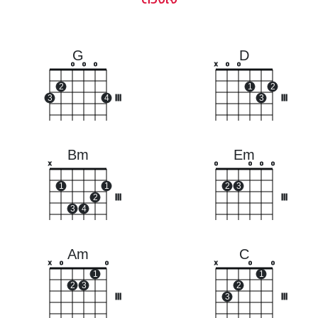
G
D
o
o
o
x
o
o
2
1
2
3
4
III
3
III
Bm
Em
x
o
o
o
o
1
1
2
3
2
III
III
3
4
Am
C
x
o
o
x
o
o
1
1
2
3
2
III
3
III