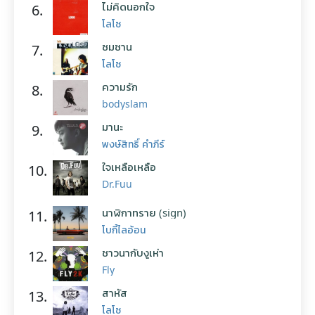
ไม่คิดนอกใจ
6.
โลโซ
ซมซาน
7.
โลโซ
ความรัก
8.
bodyslam
มานะ
9.
พงษ์สิทธิ์ คำภีร์
ใจเหลือเหลือ
10.
Dr.Fuu
นาฬิกาทราย (sign)
11.
โบกี้ไลอ้อน
ชาวนากับงูเห่า
12.
Fly
สาหัส
13.
โลโซ