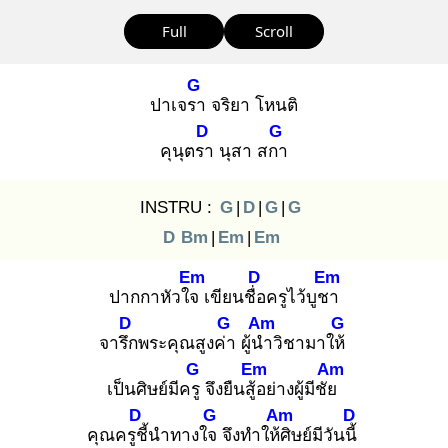
Full
Scroll
G
ปาเจรา
จริยา โหนติ
D
G
คุนุตรา
นุสา สกา
INSTRU :
G
|
D
|
G
|
G
D
Bm
|
Em
|
Em
Em
D
Em
ปากกาหัวใจ
เขียนชื่อ
ครูไว้บูชา
D
G
Am
G
จารึก
พระคุณสูงค่า
ผู้นำ
วิชามาให้
G
Em
Am
เป็นศิษย์มีครู
จึงยืนสู้อ
ย่างผู้มีชัย
D
G
Am
D
คุณครูชี้
นำทางใจ
จึงทำให้ศิ
ษย์มีวันนี้