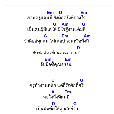
Em
D
Em
ภาพครูแสนดี
ยังติด
ตรึงที่ดวงใจ
G
Am
G
เป็นคนผู้มีแต่ให้
มีใจสู้
งานเต็มที่
G
Em
Am
รักศิษย์ทุกคน
ไม่เคยบ่น
จนหรือมั่งมี
D
จับชอล์คเขียนคุณความดี
Bm
Em
จับมือ
ชี้คุณธรรม
..
C
G
ครูทำงานหนัก
แต่ก็รักศักดิ์ศรี
A
Em
พอใจสิ่
งที่ตนมี
D
G
เป็นพิมพ์ดีใ
ห้ลูกศิษย์จำ