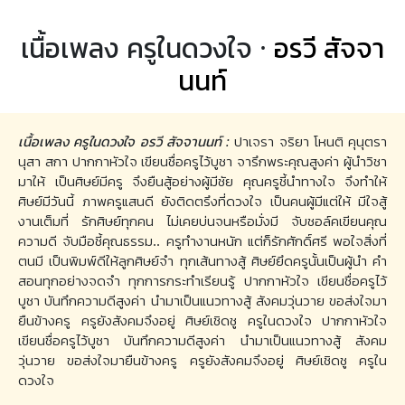
เนื้อเพลง ครูในดวงใจ ·
อรวี สัจจา
นนท์
เนื้อเพลง ครูในดวงใจ อรวี สัจจานนท์ :
ปาเจรา จริยา โหนติ คุนุตรา
นุสา สกา ปากกาหัวใจ เขียนชื่อครูไว้บูชา จารึกพระคุณสูงค่า ผู้นำวิชา
มาให้ เป็นศิษย์มีครู จึงยืนสู้อย่างผู้มีชัย คุณครูชี้นำทางใจ จึงทำให้
ศิษย์มีวันนี้ ภาพครูแสนดี ยังติดตรึงที่ดวงใจ เป็นคนผู้มีแต่ให้ มีใจสู้
งานเต็มที่ รักศิษย์ทุกคน ไม่เคยบ่นจนหรือมั่งมี จับชอล์คเขียนคุณ
ความดี จับมือชี้คุณธรรม.. ครูทำงานหนัก แต่ก็รักศักดิ์ศรี พอใจสิ่งที่
ตนมี เป็นพิมพ์ดีให้ลูกศิษย์จำ ทุกเส้นทางสู้ ศิษย์ยึดครูนั้นเป็นผู้นำ คำ
สอนทุกอย่างจดจำ ทุกการกระทำเรียนรู้ ปากกาหัวใจ เขียนชื่อครูไว้
บูชา บันทึกความดีสูงค่า นำมาเป็นแนวทางสู้ สังคมวุ่นวาย ขอส่งใจมา
ยืนข้างครู ครูยังสังคมจึงอยู่ ศิษย์เชิดชู ครูในดวงใจ ปากกาหัวใจ
เขียนชื่อครูไว้บูชา บันทึกความดีสูงค่า นำมาเป็นแนวทางสู้ สังคม
วุ่นวาย ขอส่งใจมายืนข้างครู ครูยังสังคมจึงอยู่ ศิษย์เชิดชู ครูใน
ดวงใจ