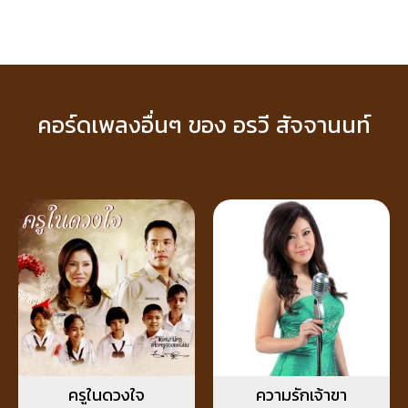
คอร์ดเพลงอื่นๆ ของ อรวี สัจจานนท์
ครูในดวงใจ
ความรักเจ้าขา