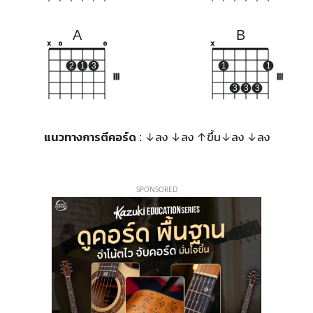
A
B
x
o
o
x
2
1
3
1
1
III
III
3
3
3
แนวทางการตีคอร์ด
: ↓ลง ↓ลง ↑ขึ้น↓ลง ↓ลง
SPONSORED