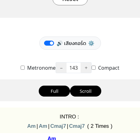
🔊 เสียงคอร์ด
⚙️
Metronome
−
143
+
Compact
Full
Scroll
INTRO :
Am
|
Am
|
Cmaj7
|
Cmaj7
( 2 Times )
Am