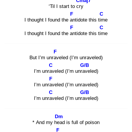
Cmaj7
‘Til I start to cry
F
C
I thought I found the an
tidote this tim
e
F
C
I thought I found the an
tidote this tim
e
F
But I’m unrav
eled (I’m unraveled)
C
G/B
I’m unrav
eled (I’m unrav
eled)
F
I’m unrav
eled (I’m unraveled)
C
G/B
I’m unrav
eled (I’m unrav
eled)
Dm
* And my hea
d is full of poison
F