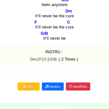
feels anymore
Dm
It’ll never be the cur
e
F
C
It’
ll never be the cur
e
G/B
It’
ll never be
INSTRU :
Dm
|
F
|
C
|
G/B
( 2 Times )
แก้ไข
ขอเพลง
เพลงโปรด