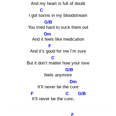
And my hea
rt is full of doubt
C
I got tox
ins in my bloodstream
G/B
You tried ha
rd to suck them out
Dm
And it fee
ls like medication
F
And it’s goo
d for me I’m sure
C
But it don’t mat
ter how your love
G/B
feels anymore
Dm
It’ll never be the cur
e
F
C
G/B
It’
ll never be the cur
e..
F