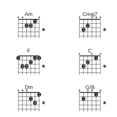
Am
Cmaj7
x
o
o
x
o
o
o
1
2
3
2
III
3
III
F
C
x
o
o
1
1
1
1
2
2
3
4
III
3
III
Dm
G/B
x
o
o
x
o
o
o
1
1
2
2
3
III
III