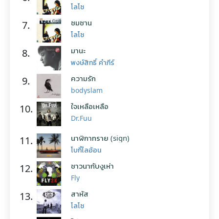
โลโซ
ซมซาน
7.
โลโซ
มานะ
8.
พงษ์สิทธิ์ คำภีร์
ความรัก
9.
bodyslam
ใจเหลือเหลือ
10.
Dr.Fuu
นาฬิกาทราย (sign)
11.
โบกี้ไลอ้อน
ชาวนากับงูเห่า
12.
Fly
สาหัส
13.
โลโซ