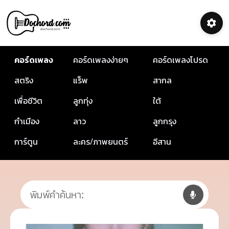
คอร์ดเพลง
คอร์ดเพลงง่ายๆ
คอร์ดเพลงโปรด
สตริง
แร็พ
สากล
เพื่อชีวิต
ลูกทุ่ง
ใต้
กำเมือง
ลาว
ลูกกรุง
การ์ตูน
ละคร/ภาพยนตร์
อีสาน