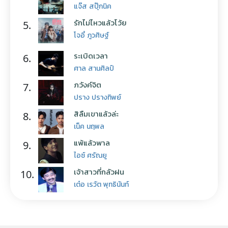
แจ๊ส สปุ๊กนิค
รักไม่ไหวแล้วโว้ย
5.
โจอี้ ภูวศิษฐ์
ระเบิดเวลา
6.
ศาล สานศิลป์
ภวังค์จิต
7.
ปราง ปรางทิพย์
สิลืมเขาแล้วล่ะ
8.
เน็ค นฤพล
แพ้แล้วพาล
9.
ไอซ์ ศรัณยู
เจ้าสาวที่กลัวฝน
10.
เต๋อ เรวัต พุทธินันท์