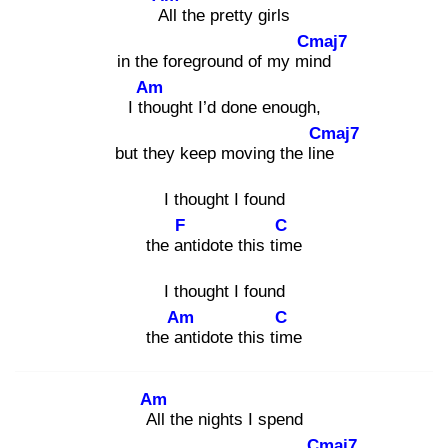
All
the pretty girls
Cmaj7
in the foreground of my min
d
Am
I tho
ught I’d done enough,
Cmaj7
but they keep moving the line
I thought I found
F
C
the an
tidote this tim
e
I thought I found
Am
C
the an
tidote this tim
e
Am
All
the nights I spend
Cmaj7