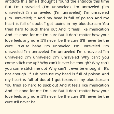
antidote this time I thought I found the antidote this time
But I’m unraveled (I’m unraveled) I’m unraveled (I’m
unraveled) I’m unraveled (I’m unraveled) I’m unraveled
(I’m unraveled) * And my head is full of poison And my
heart is full of doubt I got toxins in my bloodstream You
tried hard to suck them out And it feels like medication
And it’s good for me I’m sure But it don’t matter how your
love feels anymore It’ll never be the cure It’ll never be the
cure.. ‘Cause baby I’m unraveled I’m unraveled I’m
unraveled I’m unraveled I’m unraveled I’m unraveled I’m
unraveled I’m unraveled I’m unraveled Why can’t you
come stitch me up? Why can’t it ever be enough? Why can’t
you come stitch me up? Why can’t it ever be enough?.. It’s
not enough.. * Oh because my head is full of poison And
my heart is full of doubt I got toxins in my bloodstream
You tried so hard to suck out And it feels like medication
And it’s good for me I’m sure But it don’t matter how your
love feels anymore It’ll never be the cure It’ll never be the
cure It’ll never be