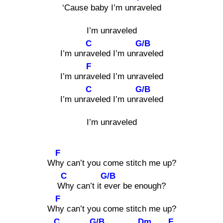
‘Cause baby I’m unrav
eled
I’m unraveled
C
G/B
I’m unrav
eled I’m unrav
eled
F
I’m unrav
eled I’m unraveled
C
G/B
I’m unrav
eled I’m unrav
eled
I’m unraveled
F
Why
can’t you come stitch me up?
C
G/B
Wh
y can’t it ev
er be enough?
F
Why
can’t you come stitch me up?
C
G/B
Dm
F