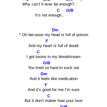
Why
can’t it ev
er be enough
?..
C
G/B
It’s not enough
..
Dm
* Oh because my hea
d is full of poison
F
And my hea
rt is full of doubt
C
I got tox
ins in my bloodstream
G/B
You tried so
hard to suck out
Dm
And it fee
ls like medication
F
And it’s goo
d for me I’m sure
C
But it don’t mat
ter how your love
G/B