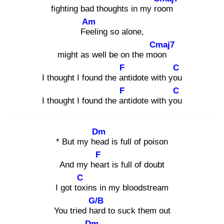
fighting bad thoughts in my roo
m
Am
Fee
ling so alone,
Cmaj7
might as well be on the moo
n
F
C
I thought I found the an
tidote with you
F
C
I thought I found the an
tidote with you
Dm
* But my hea
d is full of poison
F
And my hea
rt is full of doubt
C
I got tox
ins in my bloodstream
G/B
You tried har
d to suck them out
Dm