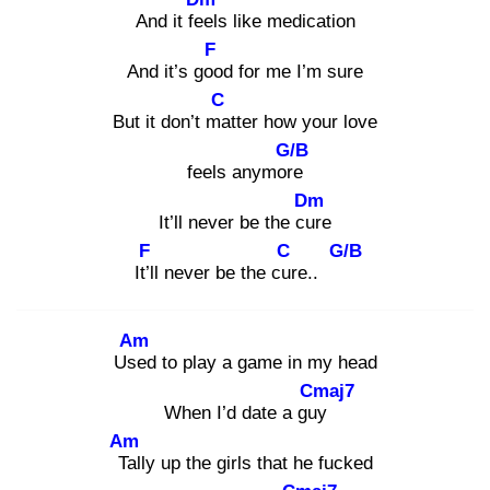
And it fee
ls like medication
F
And it’s goo
d for me I’m sure
C
But it don’t ma
tter how your love
G/B
feels anymore
Dm
It’ll never be the cur
e
F
C
G/B
It’ll
never be the cur
e..
Am
Use
d to play a game in my head
Cmaj7
When I’d date a guy
Am
Ta
lly up the girls that he fucked