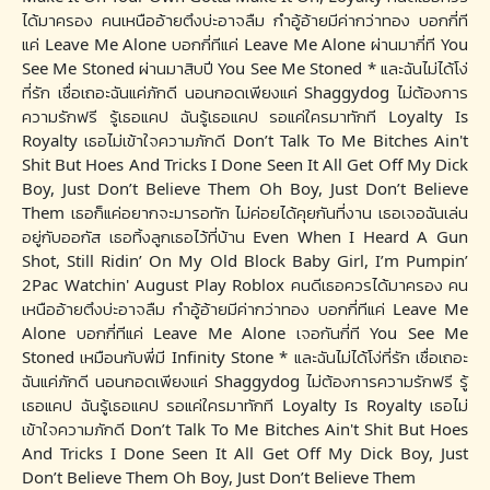
ได้มาครอง คนเหนืออ้ายตึงบ่ะอาจลืม กำอู้อ้ายมีค่ากว่าทอง บอกกี่ที
แค่ Leave Me Alone บอกกี่ทีแค่ Leave Me Alone ผ่านมากี่ที You
See Me Stoned ผ่านมาสิบปี You See Me Stoned * และฉันไม่ได้โง่
ที่รัก เชื่อเถอะฉันแค่ภักดี นอนกอดเพียงแค่ Shaggydog ไม่ต้องการ
ความรักฟรี รู้เธอแคป ฉันรู้เธอแคป รอแค่ใครมาทักที Loyalty Is
Royalty เธอไม่เข้าใจความภักดี Don’t Talk To Me Bitches Ain't
Shit But Hoes And Tricks I Done Seen It All Get Off My Dick
Boy, Just Don’t Believe Them Oh Boy, Just Don’t Believe
Them เธอก็แค่อยากจะมารอทัก ไม่ค่อยได้คุยกันที่งาน เธอเจอฉันเล่น
อยู่กับออกัส เธอทิ้งลูกเธอไว้ที่บ้าน Even When I Heard A Gun
Shot, Still Ridin’ On My Old Block Baby Girl, I’m Pumpin’
2Pac Watchin' August Play Roblox คนดีเธอควรได้มาครอง คน
เหนืออ้ายตึงบ่ะอาจลืม กำอู้อ้ายมีค่ากว่าทอง บอกกี่ทีแค่ Leave Me
Alone บอกกี่ทีแค่ Leave Me Alone เจอกันกี่ที You See Me
Stoned เหมือนกับพี่มี Infinity Stone * และฉันไม่ได้โง่ที่รัก เชื่อเถอะ
ฉันแค่ภักดี นอนกอดเพียงแค่ Shaggydog ไม่ต้องการความรักฟรี รู้
เธอแคป ฉันรู้เธอแคป รอแค่ใครมาทักที Loyalty Is Royalty เธอไม่
เข้าใจความภักดี Don’t Talk To Me Bitches Ain't Shit But Hoes
And Tricks I Done Seen It All Get Off My Dick Boy, Just
Don’t Believe Them Oh Boy, Just Don’t Believe Them