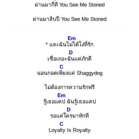
ผ่านมากี่ที
You See Me Stoned
ผ่านมาสิบปี You See Me Stoned
Em
* และฉันไม่ไ
ด้โง่ที่รัก
D
เชื่อเถอะฉัน
แค่ภักดี
C
นอนกอดเพีย
งแค่ Shaggydog
ไม่ต้องการความรักฟรี
Em
รู้เธอแคป
ฉันรู้เธอแคป
D
รอแค่ใคร
มาทักที
C
Loyalty
Is Royalty