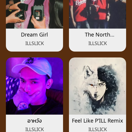
Dream Girl
The North
Remembers
ILLSLICK
ILLSLICK
อาหวัง
Feel Like P’ILL Remix
ILLSLICK
ILLSLICK