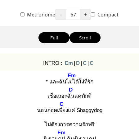
Metronome
−
67
+
Compact
Full
Scroll
INTRO :
Em
|
D
|
C
|
C
Em
* และฉันไม่ไ
ด้โง่ที่รัก
D
เชื่อเถอะฉัน
แค่ภักดี
C
นอนกอดเพีย
งแค่ Shaggydog
ไม่ต้องการความรักฟรี
Em
รู้เธอแคป
ฉันรู้เธอแคป