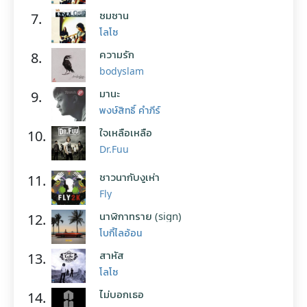
ซมซาน
7.
โลโซ
ความรัก
8.
bodyslam
มานะ
9.
พงษ์สิทธิ์ คำภีร์
ใจเหลือเหลือ
10.
Dr.Fuu
ชาวนากับงูเห่า
11.
Fly
นาฬิกาทราย (sign)
12.
โบกี้ไลอ้อน
สาหัส
13.
โลโซ
ไม่บอกเธอ
14.