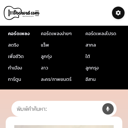
คอร์ดเพลง
คอร์ดเพลงง่ายๆ
คอร์ดเพลงโปรด
สตริง
แร็พ
สากล
เพื่อชีวิต
ลูกทุ่ง
ใต้
กำเมือง
ลาว
ลูกกรุง
การ์ตูน
ละคร/ภาพยนตร์
อีสาน