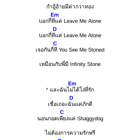
กำอู้อ้ายมีค่ากว่าทอง
Em
บอกกี่ทีแ
ค่ Leave Me Alone
D
บอกกี่ทีแ
ค่ Leave Me Alone
C
เจอกันกี่ที
You See Me Stoned
เหมือนกับพี่มี Infinity Stone
Em
* และฉันไม่ไ
ด้โง่ที่รัก
D
เชื่อเถอะฉัน
แค่ภักดี
C
นอนกอดเพีย
งแค่ Shaggydog
ไม่ต้องการความรักฟรี