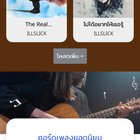
The Real
ไม่ได้อยากให้เธอรู้
Suvarnabhumi
ILLSLICK
ILLSLICK
โหลดเพิ่ม +
คอร์ดเพลงยอดนิยม