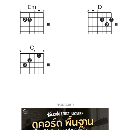
Em
D
o
o
o
o
x
o
o
2
3
1
2
III
3
III
C
x
o
o
1
2
3
III
SPONSORED