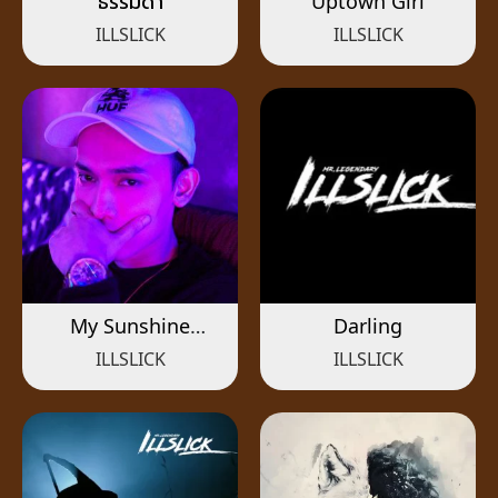
ธรรมดา
Uptown Girl
ILLSLICK
ILLSLICK
My Sunshine
Darling
(Acoustic)
ILLSLICK
ILLSLICK