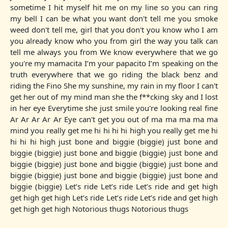
sometime I hit myself hit me on my line so you can ring
my bell I can be what you want don't tell me you smoke
weed don't tell me, girl that you don't you know who I am
you already know who you from girl the way you talk can
tell me always you from We know everywhere that we go
you're my mamacita I’m your papacito I’m speaking on the
truth everywhere that we go riding the black benz and
riding the Fino She my sunshine, my rain in my floor I can't
get her out of my mind man she the f**cking sky and I lost
in her eye Everytime she just smile you're looking real fine
Ar Ar Ar Ar Ar Eye can't get you out of ma ma ma ma ma
mind you really get me hi hi hi hi high you really get me hi
hi hi hi high just bone and biggie (biggie) just bone and
biggie (biggie) just bone and biggie (biggie) just bone and
biggie (biggie) just bone and biggie (biggie) just bone and
biggie (biggie) just bone and biggie (biggie) just bone and
biggie (biggie) Let’s ride Let’s ride Let’s ride and get high
get high get high Let’s ride Let’s ride Let’s ride and get high
get high get high Notorious thugs Notorious thugs