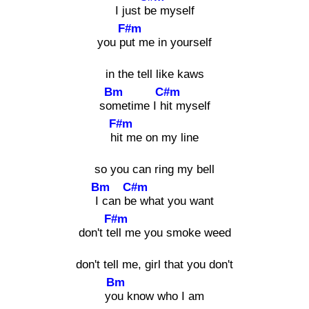
I just be
myself
F#m
you put
me in yourself
in the tell like kaws
Bm
C#m
som
etime I hit
myself
F#m
hit
me on my line
so you can ring my bell
Bm
C#m
I c
an be
what you want
F#m
don't tell
me you smoke weed
don't tell me, girl that you don't
Bm
you
know who I am