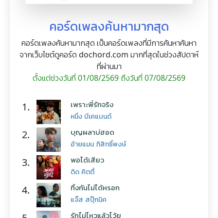
คอร์ดเพลงค้นหามากสุด
คอร์ดเพลงค้นหามากสุด เป็นคอร์ดเพลงที่มีการค้นหาค้นหา
จากเว็บไซต์ดูคอร์ด dochord.com มากที่สุดในช่วงสัปดาห์
ที่ผ่านมา
ตั้งแต่ช่วงวันที่ 01/08/2569 ถึงวันที่ 07/08/2569
เพราะพี่รักจริง
1.
หนึ่ง บีเคแบนด์
บุญผลาบ่ฮอด
2.
อ้ายแมน ภิสิทธิ์พงษ์
พอได้เสียว
3.
ดิด คิตตี้
ทิ้งกันไม่ได้หรอก
4.
แจ๊ส สปุ๊กนิค
รักไม่ไหวแล้วโว้ย
5.