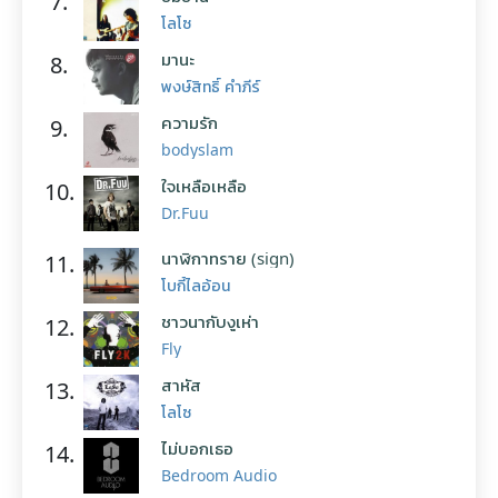
7.
โลโซ
มานะ
8.
พงษ์สิทธิ์ คำภีร์
ความรัก
9.
bodyslam
ใจเหลือเหลือ
10.
Dr.Fuu
นาฬิกาทราย (sign)
11.
โบกี้ไลอ้อน
ชาวนากับงูเห่า
12.
Fly
สาหัส
13.
โลโซ
ไม่บอกเธอ
14.
Bedroom Audio