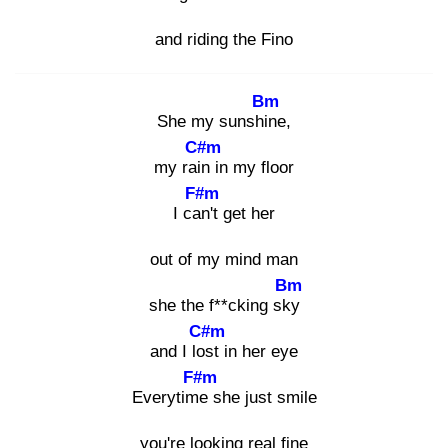
and riding the Fino
Bm
She my sunshin
e,
C#m
my rain
in my floor
F#m
I can
't get her
out of my mind man
Bm
she the f**cking sky
C#m
and I los
t in her eye
F#m
Everytime
she just smile
you're looking real fine