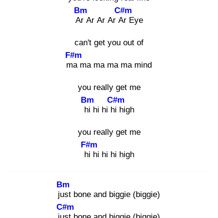
Bm
C#m
Ar
Ar Ar Ar Ar
Eye
can't get you out of
F#m
ma
ma ma ma ma mind
you really get me
Bm
C#m
hi
hi hi hi
high
you really get me
F#m
hi
hi hi hi high
Bm
jus
t bone and biggie (biggie)
C#m
jus
t bone and biggie (biggie)