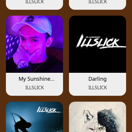
ILLSLICK
ILLSLICK
My Sunshine
Darling
(Acoustic)
ILLSLICK
ILLSLICK