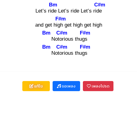
Bm
C#m
Let’s ride
Let’s ride Let’s ride
F#m
and get high
get high get high
Bm
C#m
F#m
Notor
ious thugs
Bm
C#m
F#m
Notor
ious thugs
แก้ไข
ขอเพลง
เพลงโปรด