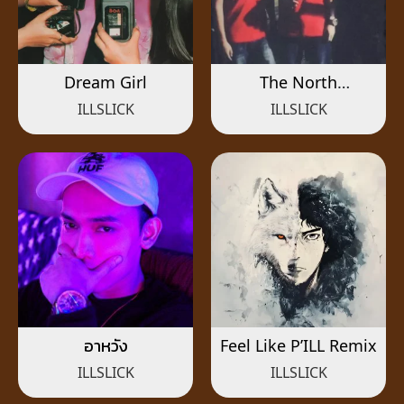
Dream Girl
The North
Remembers
ILLSLICK
ILLSLICK
อาหวัง
Feel Like P’ILL Remix
ILLSLICK
ILLSLICK