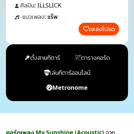
ศิลปิน:
ILLSLICK
แนวเพลง:
แร๊พ
เพลงโปรด
ตั้งสายกีตาร์
ตารางคอร์ด
เล่นกีตาร์ออนไลน์
Metronome
คอร์ดเพลง My Sunshine (Acoustic)
จาก