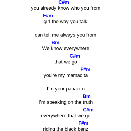
C#m
you already kno
w who you from
F#m
girl
the way you talk
can tell me always you from
Bm
We kno
w everywhere
C#m
that we go
F#m
you're my mamacita
I’m your papacito
Bm
I’m speaking on the trut
h
C#m
everywhere that we go
F#m
riding the black ben
z