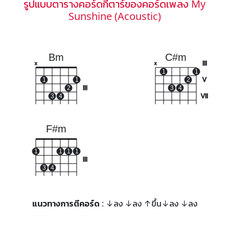
รูปแบบตารางคอร์ดกีตาร์ของคอร์ดเพลง My
Sunshine (Acoustic)
Bm
C#m
III
x
x
1
1
1
1
2
V
2
III
3
4
3
4
VII
F#m
1
1
1
1
III
3
4
แนวทางการตีคอร์ด
: ↓ลง ↓ลง ↑ขึ้น↓ลง ↓ลง