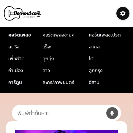
คอร์ดเพลง
คอร์ดเพลงง่ายๆ
คอร์ดเพลงโปรด
สตริง
แร็พ
สากล
เพื่อชีวิต
ลูกทุ่ง
ใต้
กำเมือง
ลาว
ลูกกรุง
การ์ตูน
ละคร/ภาพยนตร์
อีสาน