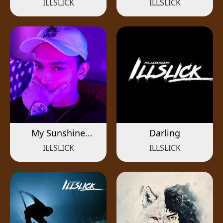
ILLSLICK
ILLSLICK
My Sunshine
Darling
(Acoustic)
ILLSLICK
ILLSLICK