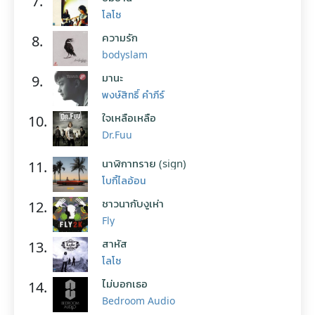
7.
โลโซ
ความรัก
8.
bodyslam
มานะ
9.
พงษ์สิทธิ์ คำภีร์
ใจเหลือเหลือ
10.
Dr.Fuu
นาฬิกาทราย (sign)
11.
โบกี้ไลอ้อน
ชาวนากับงูเห่า
12.
Fly
สาหัส
13.
โลโซ
ไม่บอกเธอ
14.
Bedroom Audio