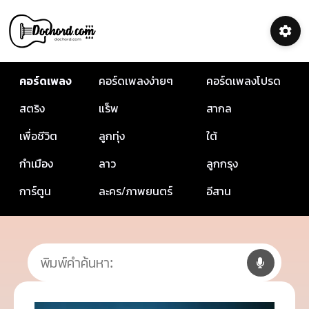
คอร์ดเพลง
คอร์ดเพลงง่ายๆ
คอร์ดเพลงโปรด
สตริง
แร็พ
สากล
เพื่อชีวิต
ลูกทุ่ง
ใต้
กำเมือง
ลาว
ลูกกรุง
การ์ตูน
ละคร/ภาพยนตร์
อีสาน