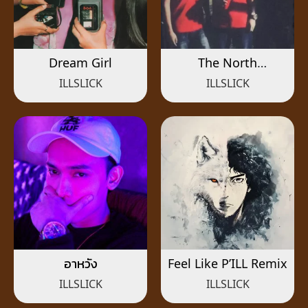
Dream Girl
The North
Remembers
ILLSLICK
ILLSLICK
อาหวัง
Feel Like P’ILL Remix
ILLSLICK
ILLSLICK