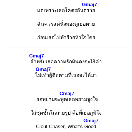
Gmaj7
แต่เพราะเธอโคตรอันตร
าย
ฉันควรแค่นั่งมองดูเธอตาย
ก่อนเธอไปทำร้ายหัวใจใคร
Cmaj7
สำ
หรับเธอความรักมันคงจะไร้ค่า
Gmaj7
ไม่เ
ท่าผู้ติดตามที่เธอจะได้มา
Cmaj7
เธอพยามจะพูด
เธอพยามจูงใจ
ใส่ชุดชั้นในถ่ายรูป คือที่เธอภูมิใจ
Gmaj7
Clout Chaser, What’s Go
od