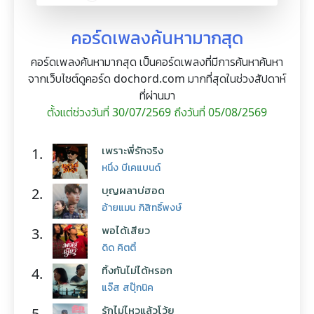
คอร์ดเพลงค้นหามากสุด
คอร์ดเพลงค้นหามากสุด เป็นคอร์ดเพลงที่มีการค้นหาค้นหา
จากเว็บไซต์ดูคอร์ด dochord.com มากที่สุดในช่วงสัปดาห์
ที่ผ่านมา
ตั้งแต่ช่วงวันที่ 30/07/2569 ถึงวันที่ 05/08/2569
เพราะพี่รักจริง
1.
หนึ่ง บีเคแบนด์
บุญผลาบ่ฮอด
2.
อ้ายแมน ภิสิทธิ์พงษ์
พอได้เสียว
3.
ดิด คิตตี้
ทิ้งกันไม่ได้หรอก
4.
แจ๊ส สปุ๊กนิค
รักไม่ไหวแล้วโว้ย
5.