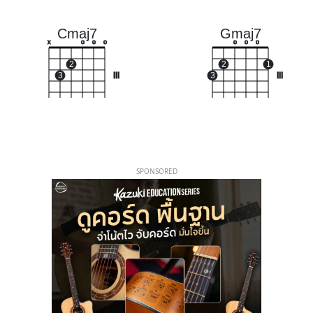
Cmaj7
Gmaj7
x
o
o
o
o
o
o
2
2
1
3
III
3
III
SPONSORED