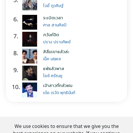
โจอี้ ภูวศิษฐ์
ระเบิดเวลา
6.
ศาล สานศิลป์
ภวังค์จิต
7.
ปราง ปรางทิพย์
สิลืมเขาแล้วล่ะ
8.
เน็ค นฤพล
แพ้แล้วพาล
9.
ไอซ์ ศรัณยู
เจ้าสาวที่กลัวฝน
10.
เต๋อ เรวัต พุทธินันท์
We use cookies to ensure that we give you the