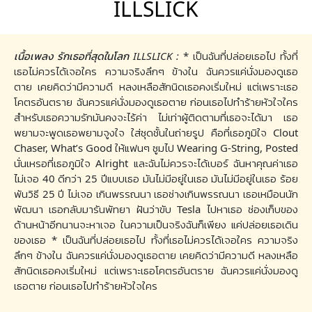
ILLSLICK
เนื้อเพลง รักเธอที่สุดในโลก ILLSLICK :
* เป็นฉันที่ปล่อยเธอไป ทั้งที่
เธอไม่ควรได้เจอใคร ความจริงลึกๆ ข้างใน ฉันควรแค่นั่งมองดูเธอ
ตาย เคยคิดว่ามีความดี หลงเหลือสักนิดเธอคงเริ่มใหม่ แต่เพราะเธอ
โคตรอันตราย ฉันควรแค่นั่งมองดูเธอตาย ก่อนเธอไปทำร้ายหัวใจใคร
สำหรับเธอความรักมันคงจะไร้ค่า ไม่เท่าผู้ติดตามที่เธอจะได้มา เธอ
พยามจะพูดเธอพยามจูงใจ ใส่ชุดชั้นในถ่ายรูป คือที่เธอภูมิใจ Clout
Chaser, What’s Good ให้แฟนๆ ซูมไป Wearing G-String, Posted
นั่นเหรอที่เธอภูมิใจ Alright และฉันไม่ควรจะได้เบอร์ ฉันหาคุณค่าเธอ
ไม่เจอ 40 ดีกว่า 25 ปีแบบเธอ มันไม่มีอยู่ในเธอ มันไม่มีอยู่ในเธอ ร้อย
พันวิธี 25 ปี ไม่เจอ เกินพรรณนา เธอช่างเกินพรรณนา เธอเหมือนนัก
พัฒนา เธอกลับมารันพัทยา ฝันว่าขับ Tesla ไปหาเธอ ช่องเก็บของ
ด้านหน้าอีกนานจะหาเจอ ในความเป็นจริงฉันก็เพียง แค่ปล่อยเธอเดิน
ของเธอ * เป็นฉันที่ปล่อยเธอไป ทั้งที่เธอไม่ควรได้เจอใคร ความจริง
ลึกๆ ข้างใน ฉันควรแค่นั่งมองดูเธอตาย เคยคิดว่ามีความดี หลงเหลือ
สักนิดเธอคงเริ่มใหม่ แต่เพราะเธอโคตรอันตราย ฉันควรแค่นั่งมองดู
เธอตาย ก่อนเธอไปทำร้ายหัวใจใคร