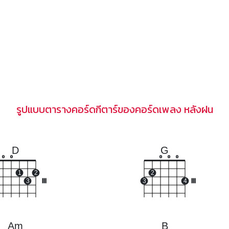
รูปแบบตารางคอร์ดกีตาร์ของคอร์ดเพลง หลังฝน
D
G
o
o
o
o
o
1
2
2
3
III
3
4
III
Am
B