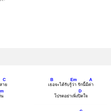
C
B
Em
A
าสาย
เธอ
จะได้รับรู้ว่า
รักนี้มีค่า
Em
D
้น
โปรดอย่าเพิ่งปิด
ใจ