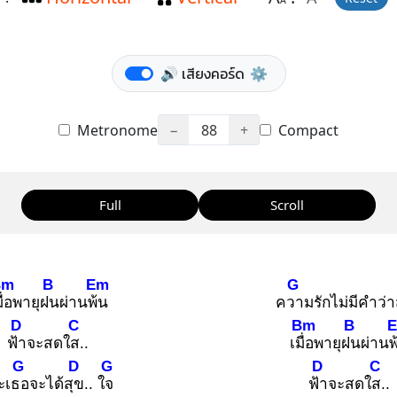
A
🔊 เสียงคอร์ด
⚙️
Metronome
−
88
+
Compact
Full
Scroll
Bm
B
Em
G
ื่อ
พายุฝน
ผ่านพ้น
ควา
มรักไม่มีคำว่
D
C
Bm
B
ฟ้า
จะสดใส.
.
เมื่อ
พายุฝน
ผ่านพ
G
D
G
D
C
ะเธอ
จะได้สุข
.. ใจ
ฟ้า
จะสดใส.
.