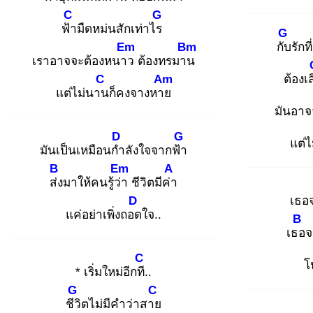
C
G
ฟ้า
มืดหม่นสักเท่าไร
G
Em
Bm
กับ
รักท
เราอาจจะต้องหนาว
ต้องทรมาน
C
Am
ต้องเส
แต่ไม่นาน
ก็คงจางหาย
มันอาจ
D
G
แต่
มันเป็นเหมือนกำ
ลังใจจากฟ้า
B
Em
A
ส่ง
มาให้คนรู้ว่า
ชีวิตมีค่า
D
เธอ
แค่อย่าเพิ่งถอด
ใจ..
B
เธอ
จ
C
โ
* เริ่มใหม่อีกที.
.
G
C
ชีวิ
ตไม่มีคำว่าสาย