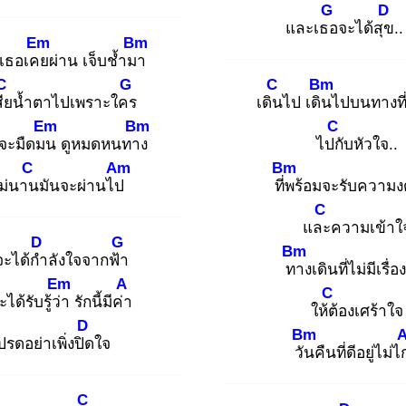
G
D
และเธอ
จะได้สุข
.
Em
Bm
ี่เธอเคย
ผ่าน เจ็บช้ำมา
C
G
C
Bm
ีย
น้ำตาไปเพราะใคร
เดิน
ไป เดิน
ไปบนทางที่เ
Em
Bm
C
จะมืดมน
ดูหมดหนทาง
ไปกั
บหัวใจ..
C
Am
Bm
ไม่นาน
มันจะผ่านไป
ที่พ
ร้อมจะรับความ
C
และ
ความเข้าใ
D
G
Bm
จะได้กำ
ลังใจจากฟ้า
ทา
งเดินที่ไม่มีเรื่อ
Em
A
C
ะได้รับรู้ว่า
รักนี้มีค่า
ให้ต้
องเศร้าใจ
D
Bm
ปรดอย่าเพิ่งปิด
ใจ
วัน
คืนที่ดีอยู่ไม่
C