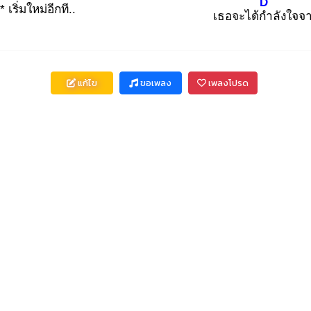
D
* เริ่มใหม่อีกที.
.
เธอจะได้กำ
ลังใจจ
แก้ไข
ขอเพลง
เพลงโปรด