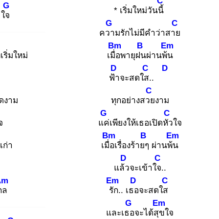
C
G
* เริ่มใหม่วันนี้
. ใจ
G
C
ควา
มรักไม่มีคำว่าสาย
Bm
B
Em
ริ่มใหม่
เมื่อ
พายุฝน
ผ่านพ้น
D
C
D
ฟ้า
จะสดใส.
.
C
งดงาม
ทุกอย่างสวย
งาม
G
C
จ
แค่
เพียงให้เธอเปิดหัว
ใจ
Bm
B
Em
งเก่า
เมื่อ
เรื่องร้ายๆ
ผ่านพ้น
D
C
แล้ว
จะเข้าใจ.
.
Am
Em
D
C
ไกล
รัก
.. เธอ
จะสดใส
G
Em
และเธอ
จะได้สุข
ใจ