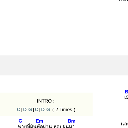
เม
INTRO :
C
|
D
G
|
C
|
D
G
( 2 Times )
G
Em
Bm
แล
พา
ยุที่มันพัด
ผ่าน หอบฝนมา