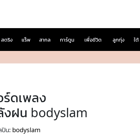
สตริง
แร็พ
สากล
การ์ตูน
เพื่อชีวิต
ลูกทุ่ง
ใต้
อร์ดเพลง
ลังฝน bodyslam
ลปิน:
bodyslam