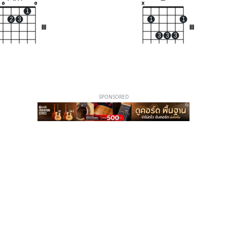
o
o
x
1
2
3
1
1
III
III
3
3
3
SPONSORED