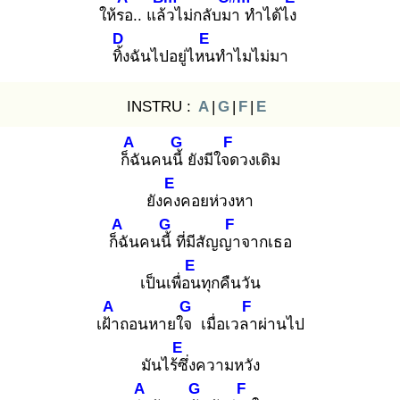
ให้รอ
.. แล้ว
ไม่กลับมา
ทำได้ไง
D
E
ทิ้ง
ฉันไปอยู่ไหน
ทำไมไม่มา
INSTRU :
A
|
G
|
F
|
E
A
G
F
ก็ฉั
นคนนี้
ยังมีใจด
วงเดิม
E
ยังคง
คอยห่วงหา
A
G
F
ก็ฉั
นคนนี้
ที่มีสัญญา
จากเธอ
E
เป็นเพื่อน
ทุกคืนวัน
A
G
F
เฝ้า
ถอนหายใจ
เมื่อเวลา
ผ่านไป
E
มันไร้ซึ่
งความหวัง
A
G
F