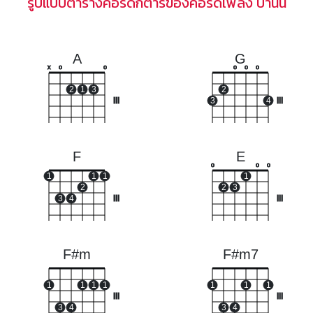
รูปแบบตารางคอร์ดกีตาร์ของคอร์ดเพลง ป่านนี้
A
G
x
o
o
o
o
o
2
1
3
2
III
3
4
III
F
E
o
o
o
1
1
1
1
2
2
3
3
4
III
III
F#m
F#m7
1
1
1
1
1
1
1
III
III
3
4
3
4