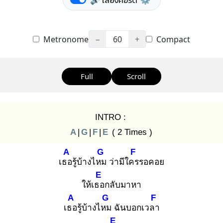
🔊 เสียงคอร์ด
⚙️
Metronome
−
60
+
Compact
Full
Scroll
INTRO :
A
|
G
|
F
|
E
( 2 Times )
A
G
F
เธอ
รู้บ้างไหม
ว่ามีใคร
รอคอย
E
ให้เธอ
กลับมาหา
A
G
F
เธอ
รู้บ้างไหม
ฉันบอกเวลา
E