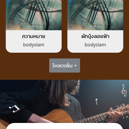
ความหมาย
ผักบุ้งลอยฟ้า
bodyslam
bodyslam
โหลดเพิ่ม +