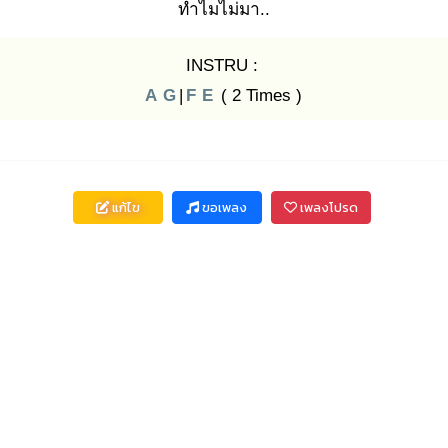
ทำไมไม่มา..
INSTRU :
A
G
|
F
E
( 2 Times )
แก้ไข
ขอเพลง
เพลงโปรด