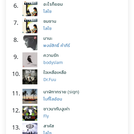
อะไรก็ยอม
6.
โลโซ
ซมซาน
7.
โลโซ
มานะ
8.
พงษ์สิทธิ์ คำภีร์
ความรัก
9.
bodyslam
ใจเหลือเหลือ
10.
Dr.Fuu
นาฬิกาทราย (sign)
11.
โบกี้ไลอ้อน
ชาวนากับงูเห่า
12.
Fly
สาหัส
13.
โลโซ