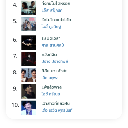
ทิ้งกันไม่ได้หรอก
4.
แจ๊ส สปุ๊กนิค
รักไม่ไหวแล้วโว้ย
5.
โจอี้ ภูวศิษฐ์
ระเบิดเวลา
6.
ศาล สานศิลป์
ภวังค์จิต
7.
ปราง ปรางทิพย์
สิลืมเขาแล้วล่ะ
8.
เน็ค นฤพล
แพ้แล้วพาล
9.
ไอซ์ ศรัณยู
เจ้าสาวที่กลัวฝน
10.
เต๋อ เรวัต พุทธินันท์