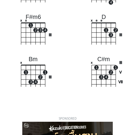
4
F#m6
D
x
x
x
o
o
1
2
3
4
1
2
III
3
III
Bm
C#m
III
x
x
1
1
1
1
2
V
2
III
3
4
3
4
VII
SPONSORED