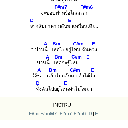
F#m7
F#m6
จะขอบฟ้า
หรือไกลกว่า
D
E
จะ
กลับมาหา กลับมา
เหมือนเดิม..
A
Bm
C#m
E
* ป่านนี้.
. เธอ
ไปอยู่ไหน
ฉันห่วง
A
Bm
C#m
E
ป่านนี้.
. เธอ
จะรู้ไหม
..
A
Bm
C#m
E
ให้รอ
.. แล้ว
ไม่กลับมา
ทำได้ไง
D
E
ทิ้ง
ฉันไปอยู่ไหน
ทำไมไม่มา
INSTRU :
F#m
F#mM7
|
F#m7
F#m6
|
D
|
E