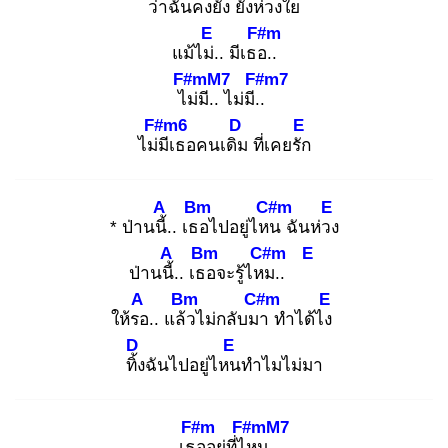
ว่า
ฉันคงยัง
ยังห่วง
ใย
E
F#m
แม้ไม่.
. มีเธอ.
.
F#mM7
F#m7
ไม่
มี.. ไม่มี..
F#m6
D
E
ไม่มี
เธอคนเดิม
ที่เคยรัก
A
Bm
C#m
E
* ป่านนี้.
. เธอ
ไปอยู่ไหน
ฉันห่วง
A
Bm
C#m
E
ป่านนี้.
. เธอ
จะรู้ไหม
..
A
Bm
C#m
E
ให้รอ
.. แล้ว
ไม่กลับมา
ทำได้ไง
D
E
ทิ้ง
ฉันไปอยู่ไหน
ทำไมไม่มา
F#m
F#mM7
เธอ
อยู่ที่ไห
น