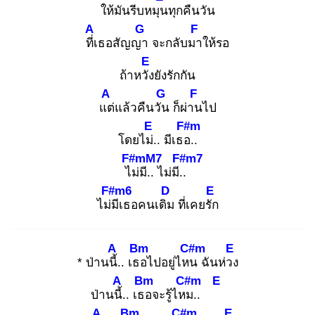
ให้มันรีบหมุน
ทุกคืนวัน
A
G
F
ที่เ
ธอสัญญา
จะกลับมา
ให้รอ
E
ถ้าหวัง
ยังรักกัน
A
G
F
แต่
แล้วคืนวัน
ก็ผ่าน
ไป
E
F#m
โดยไม่.
. มีเธอ.
.
F#mM7
F#m7
ไม่
มี.. ไม่มี..
F#m6
D
E
ไม่มี
เธอคนเดิม
ที่เคยรัก
A
Bm
C#m
E
* ป่านนี้.
. เธอ
ไปอยู่ไหน
ฉันห่วง
A
Bm
C#m
E
ป่านนี้.
. เธอ
จะรู้ไหม
..
A
Bm
C#m
E