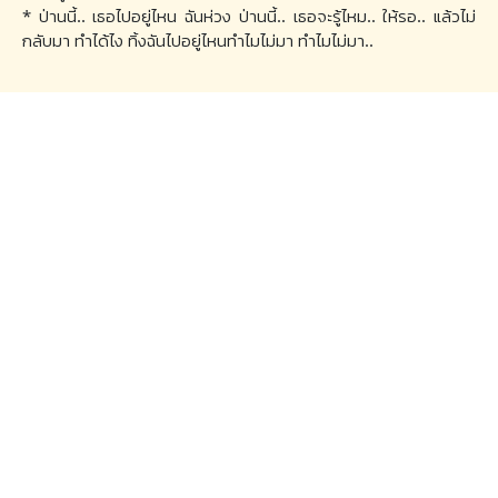
* ป่านนี้.. เธอไปอยู่ไหน ฉันห่วง ป่านนี้.. เธอจะรู้ไหม.. ให้รอ.. แล้วไม่
กลับมา ทำได้ไง ทิ้งฉันไปอยู่ไหนทำไมไม่มา ทำไมไม่มา..