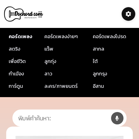
คอร์ดเพลง
คอร์ดเพลงง่ายๆ
คอร์ดเพลงโปรด
สตริง
แร็พ
สากล
เพื่อชีวิต
ลูกทุ่ง
ใต้
กำเมือง
ลาว
ลูกกรุง
การ์ตูน
ละคร/ภาพยนตร์
อีสาน