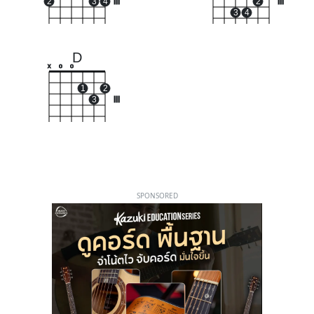
2
3
4
III
2
III
3
4
D
x
o
o
1
2
3
III
SPONSORED