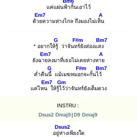
Bm6
แค่แผ่นฟ้า
กั้นเอาไว้
Em7
A
ด้วย
ความห่างไกล ถึงมองไม่เห็น
G
F#m
Bm7
* อยากให้รู้
ว่าจันทร์
ยังส่องแสง
Em7
A
ยังฉาย
ลงมาที่เธอไม่เคยห่างหาย
G
F#m
Bm7
ค่ำคืนนี้
แม้เมฆหมอก
จะกั้นไว้
Em7
Gm
แค่ไหน
ให้รู้ไว้
ว่าจันทร์ยังเต็มดวง
INSTRU :
Dsus2
Dmaj9
|
D9
Dmaj9
Dsus2
อยู่ห่
างเพียงใด