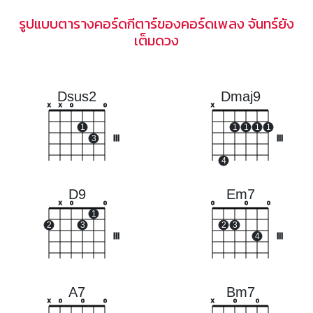
รูปแบบตารางคอร์ดกีตาร์ของคอร์ดเพลง จันทร์ยัง
เต็มดวง
Dsus2
Dmaj9
x
x
o
o
x
1
1
1
1
1
3
III
III
4
D9
Em7
x
o
o
o
o
o
1
2
3
2
3
III
4
III
A7
Bm7
x
o
o
o
x
o
o