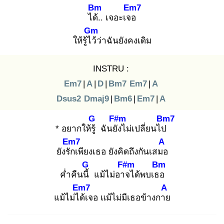
Bm
Em7
ได้.
. เจอะเจอ
Gm
ให้รู้ไว้
ว่าฉันยังคงเดิม
INSTRU :
Em7
|
A
|
D
|
Bm7
Em7
|
A
Dsus2
Dmaj9
|
Bm6
|
Em7
|
A
G
F#m
Bm7
* อยากให้รู้
ฉันยัง
ไม่เปลี่ยนไป
Em7
A
ยังรัก
เพียงเธอ ยังคิดถึงกันเสมอ
G
F#m
Bm
ค่ำคืนนี้
แม้ไม่อาจ
ได้พบเธอ
Em7
A
แม้ไม่ได้
เจอ แม้ไม่มีเธอข้างกาย