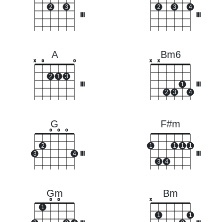
2
3
2
3
4
III
III
A
Bm6
x
o
o
x
x
2
1
3
III
1
III
2
3
4
G
F#m
o
o
o
2
1
1
1
1
3
4
III
III
3
4
Gm
Bm
o
o
x
1
1
1