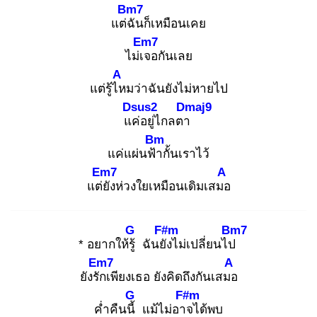
Bm7
แต่ฉั
นก็เหมือนเคย
Em7
ไม่เจ
อกันเลย
A
แต่รู้ไห
มว่าฉันยังไม่หายไป
Dsus2
Dmaj9
แค่
อยู่ไกลตา
Bm
แค่แผ่นฟ้า
กั้นเราไว้
Em7
A
แต่ยั
งห่วงใยเหมือนเดิมเสมอ
G
F#m
Bm7
* อยากให้รู้
ฉันยัง
ไม่เปลี่ยนไป
Em7
A
ยังรัก
เพียงเธอ ยังคิดถึงกันเสมอ
G
F#m
ค่ำคืนนี้
แม้ไม่อาจ
ได้พบ