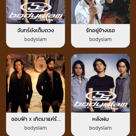
จันทร์ยังเต็มดวง
รักอยู่ข้างเธอ
bodyslam
bodyslam
ขอบฟ้า x เกิดมาแค่รัก
หลังฝน
กัน
bodyslam
bodyslam