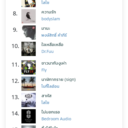
โลโซ
ความรัก
8.
bodyslam
มานะ
9.
พงษ์สิทธิ์ คำภีร์
ใจเหลือเหลือ
10.
Dr.Fuu
ชาวนากับงูเห่า
11.
Fly
นาฬิกาทราย (sign)
12.
โบกี้ไลอ้อน
สาหัส
13.
โลโซ
ไม่บอกเธอ
14.
Bedroom Audio