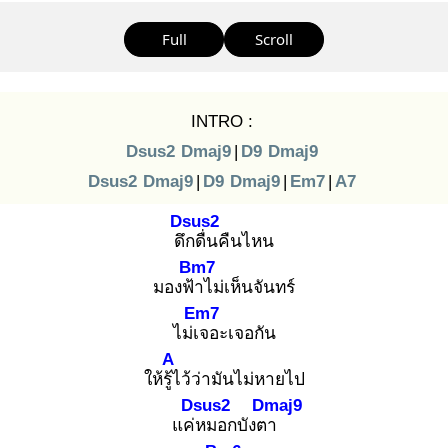
Full
Scroll
INTRO :
Dsus2
Dmaj9
|
D9
Dmaj9
Dsus2
Dmaj9
|
D9
Dmaj9
|
Em7
|
A7
Dsus2
ดึก
ดื่นคืนไหน
Bm7
มองฟ้า
ไม่เห็นจันทร์
Em7
ไม่เจ
อะเจอกัน
A
ให้รู้ไ
ว้ว่ามันไม่หายไป
Dsus2
Dmaj9
แค่ห
มอกบังตา