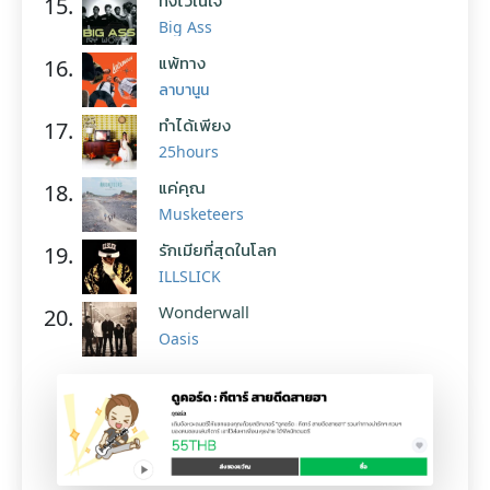
ทิ้งไว้ในใจ
15.
Big Ass
แพ้ทาง
16.
ลาบานูน
ทำได้เพียง
17.
25hours
แค่คุณ
18.
Musketeers
รักเมียที่สุดในโลก
19.
ILLSLICK
Wonderwall
20.
Oasis