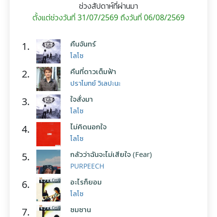
ช่วงสัปดาห์ที่ผ่านมา
ตั้งแต่ช่วงวันที่ 31/07/2569 ถึงวันที่ 06/08/2569
คืนจันทร์
1.
โลโซ
คืนที่ดาวเต็มฟ้า
2.
ปราโมทย์ วิเลปะนะ
ใจสั่งมา
3.
โลโซ
ไม่คิดนอกใจ
4.
โลโซ
กลัวว่าฉันจะไม่เสียใจ (Fear)
5.
PURPEECH
อะไรก็ยอม
6.
โลโซ
ซมซาน
7.