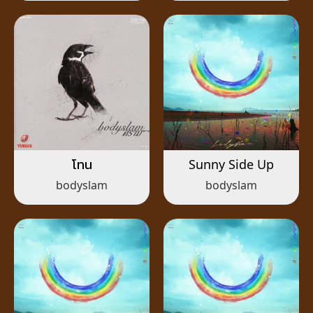
โทน
Sunny Side Up
bodyslam
bodyslam