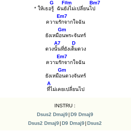
G
F#m
Bm7
* ให้เธอรู้
ฉันยัง
ไม่เปลี่ยนไป
Em7
ความรัก
จากใจฉัน
Gm
ยังเหมือน
พระจันทร์
A7
D
ดวงนั้น
ที่ยังเต็ม
ดวง
Em7
ความรัก
จากใจฉัน
Gm
ยังเหมือน
ดวงจันทร์
A
ที่ไ
ม่เคยเปลี่ยนไป
INSTRU :
Dsus2
Dmaj9
|
D9
Dmaj9
Dsus2
Dmaj9
|
D9
Dmaj9
|
Dsus2