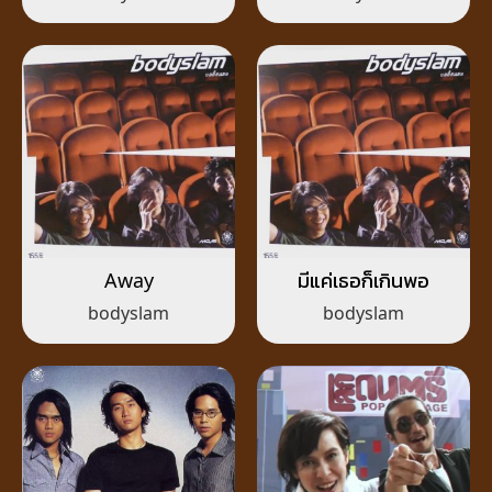
Away
มีแค่เธอก็เกินพอ
bodyslam
bodyslam