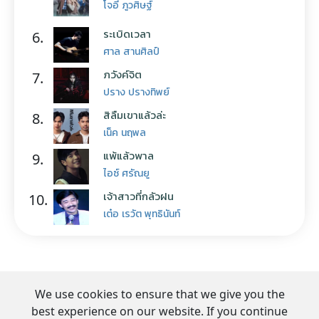
โจอี้ ภูวศิษฐ์
ระเบิดเวลา
6.
ศาล สานศิลป์
ภวังค์จิต
7.
ปราง ปรางทิพย์
สิลืมเขาแล้วล่ะ
8.
เน็ค นฤพล
แพ้แล้วพาล
9.
ไอซ์ ศรัณยู
เจ้าสาวที่กลัวฝน
10.
เต๋อ เรวัต พุทธินันท์
We use cookies to ensure that we give you the
best experience on our website. If you continue