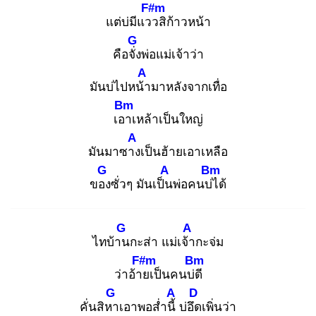
F#m
แต่บ่มีแวว
สิก้าวหน้า
G
คือจั่ง
พ่อแม่เจ้าว่า
A
มันบ่ไปหน้า
มาหลังจากเทื่อ
Bm
เอา
เหล้าเป็นใหญ่
A
มันมาซาง
เป็นฮ้ายเอาเหลือ
G
A
Bm
ของ
ซั่วๆ มันเป็น
พ่อคนบ่ไ
ด้
G
A
ไทบ้าน
กะส่า แม่เจ้า
กะจ่ม
F#m
Bm
ว่าอ้าย
เป็นคนบ่ดี
G
A
D
คั่นสิหา
เอาพอส่ำนี้
บ่อึด
เพิ่นว่า