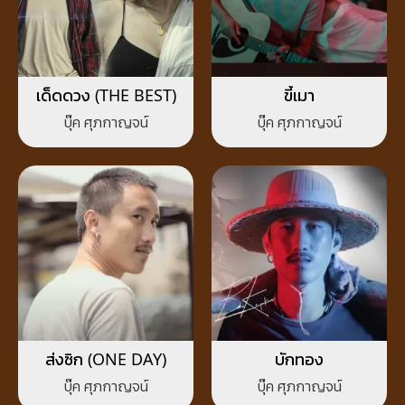
เด็ดดวง (THE BEST)
ขี้เมา
บุ๊ค ศุภกาญจน์
บุ๊ค ศุภกาญจน์
ส่งซิก (ONE DAY)
บักทอง
บุ๊ค ศุภกาญจน์
บุ๊ค ศุภกาญจน์