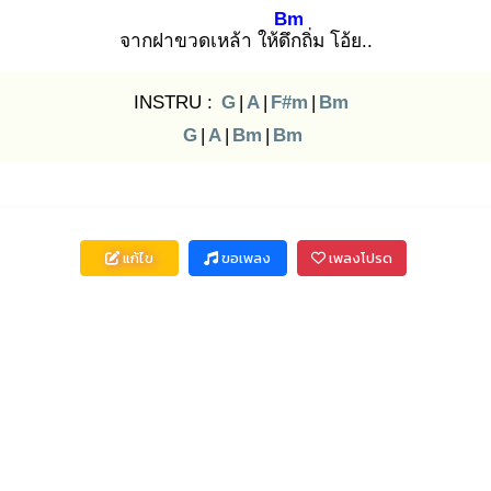
Bm
จากฝาขวดเหล้า ให้ดึก
ถิ่ม โอ้ย..
INSTRU :
G
|
A
|
F#m
|
Bm
G
|
A
|
Bm
|
Bm
แก้ไข
ขอเพลง
เพลงโปรด