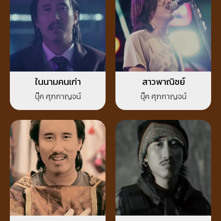
ในนามคนเก่า
สาวพาณิชย์
บุ๊ค ศุภกาญจน์
บุ๊ค ศุภกาญจน์