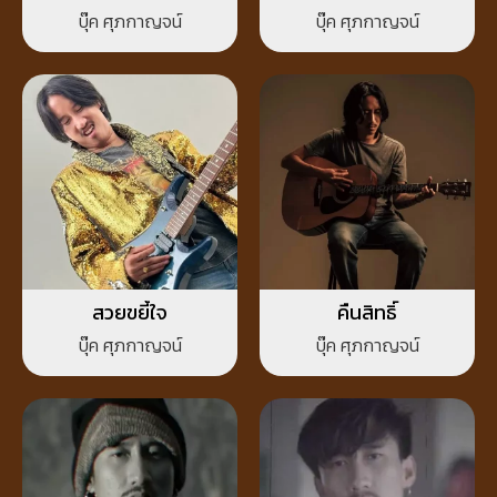
บุ๊ค ศุภกาญจน์
บุ๊ค ศุภกาญจน์
สวยขยี้ใจ
คืนสิทธิ์
บุ๊ค ศุภกาญจน์
บุ๊ค ศุภกาญจน์