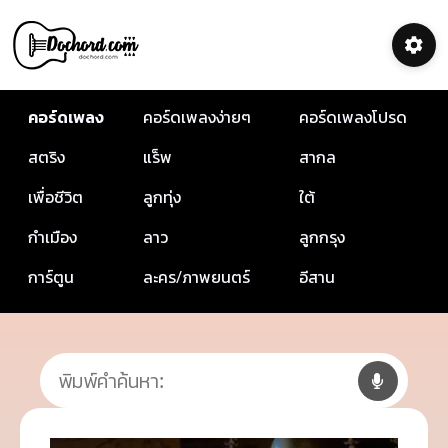
คอร์ดเพลง
คอร์ดเพลงง่ายๆ
คอร์ดเพลงโปรด
สตริง
แร็พ
สากล
เพื่อชีวิต
ลูกทุ่ง
ใต้
กำเมือง
ลาว
ลูกกรุง
การ์ตูน
ละคร/ภาพยนตร์
อีสาน