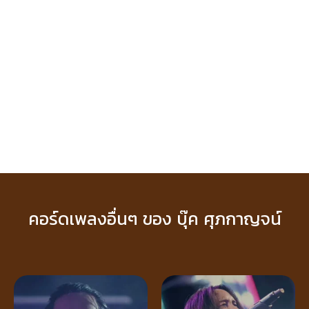
คอร์ดเพลงอื่นๆ ของ บุ๊ค ศุภกาญจน์