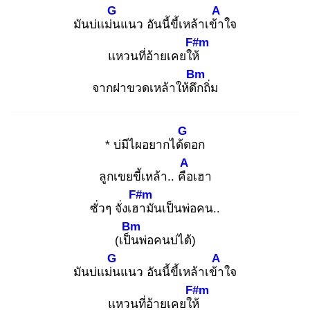
G
A
มันบ่แม่น
แนว อันนี้ขี้เหล้าเข้า
ใจ
F#m
แหวนที่อ้ายเคยให้
Bm
จากฝาขวดเหล้าให้ดึก
ถิ่ม
G
* บ่มีไผอยากได้ด
อก
A
ลูกเขยขี้เหล้า.. คือ
เฮา
F#m
ซั่วๆ จั่งเฮา
มันเป็นพ่อคน..
Bm
(เป็น
พ่อคนบ่ได้)
G
A
มันบ่แม่น
แนว อันนี้ขี้เหล้าเข้า
ใจ
F#m
แหวนที่อ้ายเคยให้