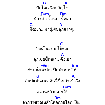
G
A
บักโตเ
สนียดจัญไร
F#m
Bm
บักขี้สีก
ขี้เหล้า ขี้ห
มา
G
A
มึง
อย่า.. มายุ่งกับลูก
สาวกู..
G
* บ่มีไผอยากได้ด
อก
A
ลูกเขยขี้เหล้า.. คือ
เฮา
F#m
Bm
ซั่วๆ จั่งเฮา
มันเป็นพ่อคนบ่ได้
G
A
มันบ่แม่น
แนว อันนี้ขี้เหล้าเข้า
ใจ
F#m
แหวนที่อ้ายเคยให้
Bm
จากฝาขวดเหล้าให้ดึก
ถิ่มโลด โอ้ย..