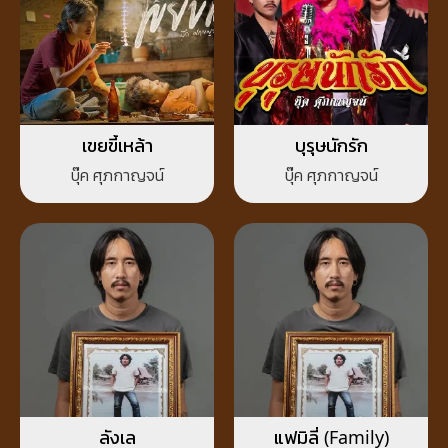
เขยขี้เหล้า
บุรุษนักรัก
บุ๊ค ศุภกาญจน์
บุ๊ค ศุภกาญจน์
ลังเล
แฟมิลี่ (Family)