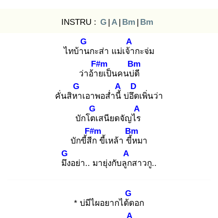
INSTRU :
G
|
A
|
Bm
|
Bm
G
A
ไทบ้าน
กะส่า แม่เจ้า
กะจ่ม
F#m
Bm
ว่าอ้าย
เป็นคนบ่ดี
G
A
D
คั่นสิหา
เอาพอส่ำนี้
บ่อึด
เพิ่นว่า
G
A
บักโตเ
สนียดจัญไร
F#m
Bm
บักขี้สีก
ขี้เหล้า ขี้ห
มา
G
A
มึง
อย่า.. มายุ่งกับลูก
สาวกู..
G
* บ่มีไผอยากได้ด
อก
A