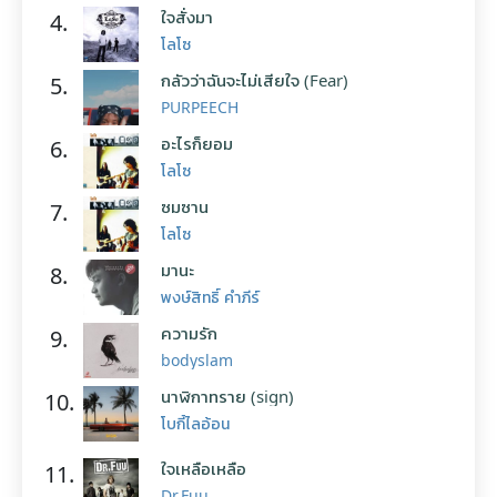
ใจสั่งมา
4.
โลโซ
กลัวว่าฉันจะไม่เสียใจ (Fear)
5.
PURPEECH
อะไรก็ยอม
6.
โลโซ
ซมซาน
7.
โลโซ
มานะ
8.
พงษ์สิทธิ์ คำภีร์
ความรัก
9.
bodyslam
นาฬิกาทราย (sign)
10.
โบกี้ไลอ้อน
ใจเหลือเหลือ
11.
Dr.Fuu