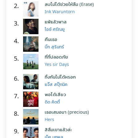
ลบไม่ได้ช่วยให้ลืม (Erase)
2.
Ink Waruntorn
แพ้แล้วพาล
3.
ไอซ์ ศรัณยู
คืนเธอ
4.
บิ๊ก สุรินทร์
ที่ที่ปลอดภัย
5.
Yes sir Days
ทิ้งกันไม่ได้หรอก
6.
แจ๊ส สปุ๊กนิค
พอได้เสียว
7.
ดิด คิตตี้
เธอเสมอมา (precious)
8.
Hers
สิลืมเขาแล้วล่ะ
9.
เน็ค นฤพล