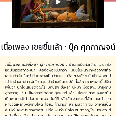
เนื้อเพลง เขยขี้เหล้า ·
บุ๊ค ศุภกาญจน์
เนื้อเพลง เขยขี้เหล้า บุ๊ค ศุภกาญจน์ :
อ้ายกะเป็นผัวเจ้ามาโดนแล้ว
แต่บ่มีแววสิก้าวหน้า คือจั่งพ่อแม่เจ้าว่า มันบ่ไปหน้ามาหลังจากเทื่อ
เอาเหล้าเป็นใหญ่ มันมาซางเป็นฮ้ายเอาเหลือ ของซั่วๆ มันเป็นพ่อคนบ่
ได้ ไทบ้านกะส่า แม่เจ้ากะจ่ม ว่าอ้ายเป็นคนบ่ดี คั่นสิหาเอาพอส่ำนี้ บ่อึด
เพิ่นว่า บักโตเสนียดจัญไร บักขี้สีก ขี้เหล้า ขี้หมา มึงอย่า.. มายุ่งกับ
ลูกสาวกู.. * บ่มีไผอยากได้ดอก ลูกเขยขี้เหล้า.. คือเฮา ซั่วๆ จั่งเฮามัน
เป็นพ่อคนบ่ได้ มันบ่แม่นแนว อันนี้ขี้เหล้าเข้าใจ แหวนที่อ้ายเคยให้ จาก
ฝาขวดเหล้าให้ดึกถิ่มโลด โอ้ย.. ไทบ้านกะส่า แม่เจ้ากะจ่ม ว่าอ้ายเป็น
คนบ่ดี คั่นสิหาเอาพอส่ำนี้ บ่อึดเพิ่นว่า บักโตเสนียดจัญไร บักขี้สีก ขี้
เหล้า ขี้หมา มึงอย่า.. มายุ่งกับลูกสาวกู.. * บ่มีไผอยากได้ดอก ลูกเขย