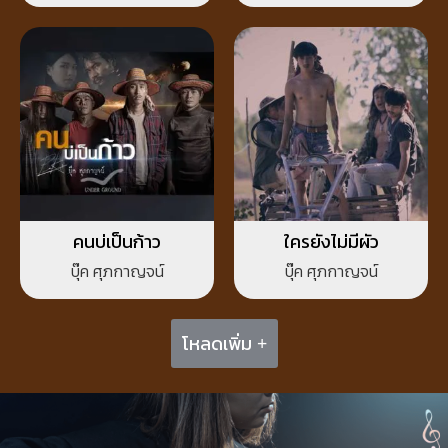
คนบ่เป็นก้าว
ใครยังไม่มีผัว
บุ๊ค ศุภกาญจน์
บุ๊ค ศุภกาญจน์
โหลดเพิ่ม +