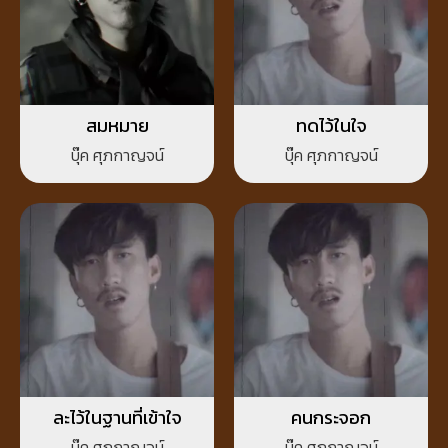
สมหมาย
ทดไว้ในใจ
บุ๊ค ศุภกาญจน์
บุ๊ค ศุภกาญจน์
ละไว้ในฐานที่เข้าใจ
คนกระจอก
บุ๊ค ศุภกาญจน์
บุ๊ค ศุภกาญจน์