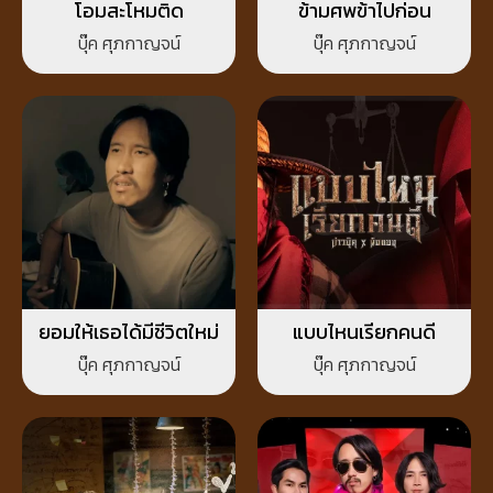
โอมสะโหมติด
ข้ามศพข้าไปก่อน
บุ๊ค ศุภกาญจน์
บุ๊ค ศุภกาญจน์
ยอมให้เธอได้มีชีวิตใหม่
แบบไหนเรียกคนดี
บุ๊ค ศุภกาญจน์
บุ๊ค ศุภกาญจน์