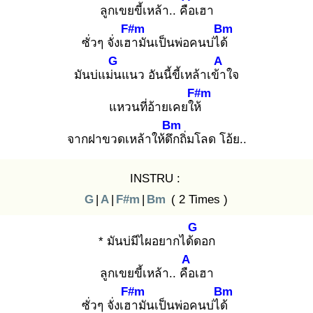
ลูกเขยขี้เหล้า.. คือ
เฮา
F#m
Bm
ซั่วๆ จั่งเฮา
มันเป็นพ่อคนบ่ได้
G
A
มันบ่แม่น
แนว อันนี้ขี้เหล้าเข้า
ใจ
F#m
แหวนที่อ้ายเคยให้
Bm
จากฝาขวดเหล้าให้ดึก
ถิ่มโลด โอ้ย..
INSTRU :
G
|
A
|
F#m
|
Bm
( 2 Times )
G
* มันบ่มีไผอยากได้ด
อก
A
ลูกเขยขี้เหล้า.. คือ
เฮา
F#m
Bm
ซั่วๆ จั่งเฮา
มันเป็นพ่อคนบ่ได้