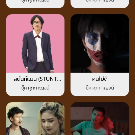
สตั๊นท์แมน (STUNT
คนไม่ดี
MAN)
บุ๊ค ศุภกาญจน์
บุ๊ค ศุภกาญจน์