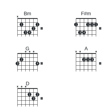
Bm
F#m
x
1
1
1
1
1
1
2
III
III
3
4
3
4
G
A
o
o
o
x
o
o
2
2
1
3
3
4
III
III
D
x
o
o
1
2
3
III