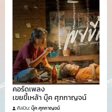
คอร์ดเพลง
เขยขี้เหล้า บุ๊ค ศุภกาญจน์
ศิลปิน:
บุ๊ค ศุภกาญจน์