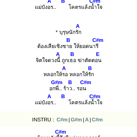
A
B
C#m
แม่บังอร
..
โคตรแล้งน้ำ
ใจ
A
* บุรุษนักรัก
B
C#m
ต้องเสียเชิงชาย
ให้ยอดนารี
A
B
E
จิตใจดวงนี้
ถูกเธอ
ฆ่าตัดตอน
A
B
หลอกให้รอ
หลอกให้รัก
G#m
B
C#m
อกพี่
.. ร้าว.
. รอน
A
B
C#m
แม่บังอร
..
โคตรแล้งน้ำ
ใจ
INSTRU :
C#m
|
G#m
|
A
|
C#m
C#m