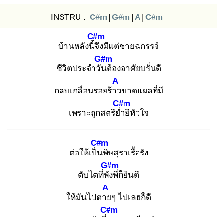
INSTRU :
C#m
|
G#m
|
A
|
C#m
C#m
บ้านหลังนี้จึ
งมีแต่ชายฉกรรจ์
G#m
ชีวิตประจำวัน
ต้องอาศัยบรั่นดี
A
กลบเกลื่อนรอยร้าว
บาดแผลที่มี
C#m
เพราะถูกสตรีย่ำ
ยีหัวใจ
C#m
ต่อให้เป็น
พิษสุราเรื้อรัง
G#m
ตับไตที่พัง
พี่ก็ยินดี
A
ให้มันไปตาย
ๆ ไปเลยก็ดี
C#m