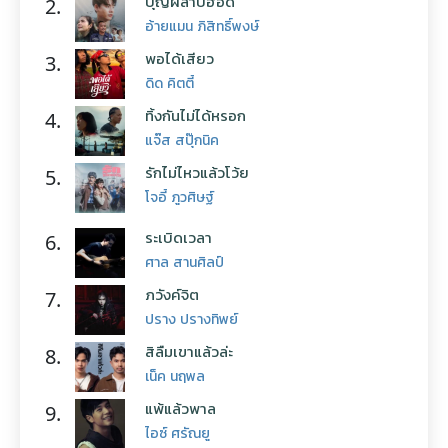
บุญผลาบ่ฮอด
2.
อ้ายแมน ภิสิทธิ์พงษ์
พอได้เสียว
3.
ดิด คิตตี้
ทิ้งกันไม่ได้หรอก
4.
แจ๊ส สปุ๊กนิค
รักไม่ไหวแล้วโว้ย
5.
โจอี้ ภูวศิษฐ์
ระเบิดเวลา
6.
ศาล สานศิลป์
ภวังค์จิต
7.
ปราง ปรางทิพย์
สิลืมเขาแล้วล่ะ
8.
เน็ค นฤพล
แพ้แล้วพาล
9.
ไอซ์ ศรัณยู