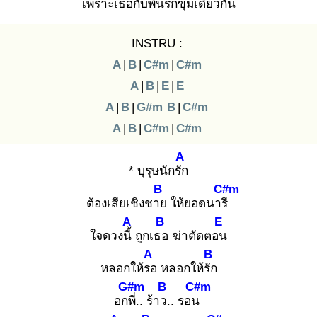
เพราะเธอกับพี่น
รกขุมเดียวกัน
INSTRU :
A
|
B
|
C#m
|
C#m
A
|
B
|
E
|
E
A
|
B
|
G#m
B
|
C#m
A
|
B
|
C#m
|
C#m
A
* บุรุษนักรัก
B
C#m
ต้องเสียเชิงชาย
ให้ยอดนารี
A
B
E
ใจดวงนี้
ถูกเธอ
ฆ่าตัดตอน
A
B
หลอกให้รอ
หลอกให้รัก
G#m
B
C#m
อกพี่
.. ร้าว.
. รอน