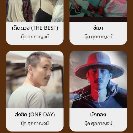
เด็ดดวง (THE BEST)
ขี้เมา
บุ๊ค ศุภกาญจน์
บุ๊ค ศุภกาญจน์
ส่งซิก (ONE DAY)
บักทอง
บุ๊ค ศุภกาญจน์
บุ๊ค ศุภกาญจน์