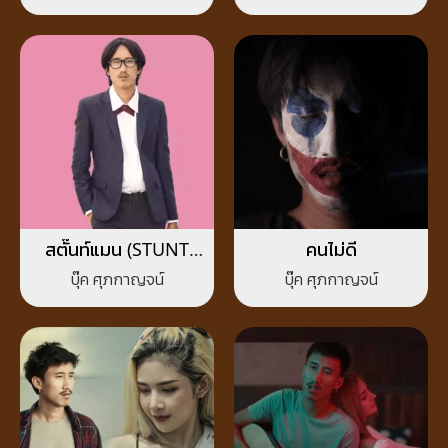
สตั๊นท์แมน (STUNT
คนไม่ดี
MAN)
บุ๊ค ศุภกาญจน์
บุ๊ค ศุภกาญจน์