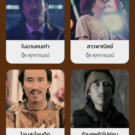
ในนามคนเก่า
สาวพาณิชย์
บุ๊ค ศุภกาญจน์
บุ๊ค ศุภกาญจน์
โอมสะโหมติด
ข้ามศพข้าไปก่อน