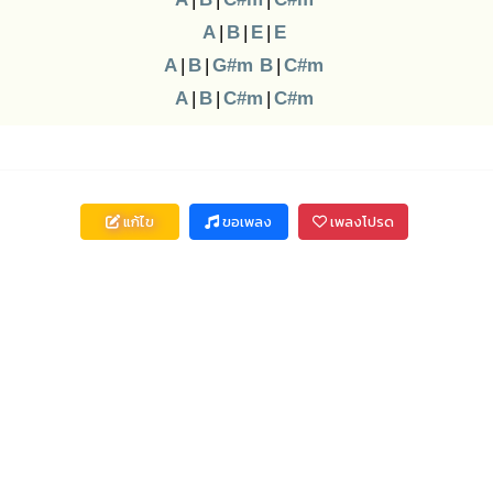
A
|
B
|
E
|
E
A
|
B
|
G#m
B
|
C#m
A
|
B
|
C#m
|
C#m
แก้ไข
ขอเพลง
เพลงโปรด