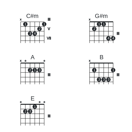
C#m
G#m
III
x
x
1
1
1
1
2
V
2
3
4
III
VII
4
4
A
B
x
o
o
x
2
1
3
1
1
III
III
3
3
3
E
o
o
o
1
2
3
III