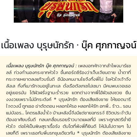
เนื้อเพลง บุรุษนักรัก ·
บุ๊ค ศุภกาญจน์
เนื้อเพลง บุรุษนักรัก บุ๊ค ศุภกาญจน์ :
เพลงอกหักจากลำโพงมาร์แช
ลล์ ท่วงทำนองกระชากหัวใจ ขึ้นคอร์ดซีร้องว่าเจ็บเจียนตาย น้ำตาที่
กระจายหยาดลงแก้วบรั่นดี อีน้องคนงามใยจึงทิ้งพี่ไป ใยหัวใจเจ้าจึง
ลังเล ทิ้งที่เมารักจมอยู่ในทะเล ดั่งเรือตังเกเซไปเซมา มีคนพบเจอเธอ
อยู่เยอรมัน ได้ผัวฝรั่งฐานะร่ำรวย แตกต่างจากพี่ไอ้ผัวเฮงซวย ยืน
งงงวยเพราะไม่มีกระตังค์ * บุรุษนักรัก ต้องเสียเชิงชาย ให้ยอดนารี
ใจดวงนี้ ถูกเธอ ฆ่าตัดตอน หลอกให้รอ หลอกให้รัก อกพี่.. ร้าว.. รอน
แม่บังอร.. โคตรแล้งน้ำใจ บ้านหลังนี้จึงมีแต่ชายฉกรรจ์ ชีวิตประจำวัน
ต้องอาศัยบรั่นดี กลบเกลื่อนรอยร้าวบาดแผลที่มี เพราะถูกสตรีย่ำยี
หัวใจ ต่อให้เป็นพิษสุราเรื้อรัง ตับไตที่พังพี่ก็ยินดี ให้มันไปตายๆ ไป
เลยก็ดี เพราะเธอกับพี่นรกขุมเดียวกัน * บุรุษนักรัก ต้องเสียเชิงชาย