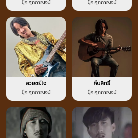
บุ๊ค ศุภกาญจน์
บุ๊ค ศุภกาญจน์
สวยขยี้ใจ
คืนสิทธิ์
บุ๊ค ศุภกาญจน์
บุ๊ค ศุภกาญจน์