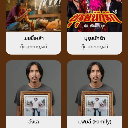
เขยขี้เหล้า
บุรุษนักรัก
บุ๊ค ศุภกาญจน์
บุ๊ค ศุภกาญจน์
ลังเล
แฟมิลี่ (Family)