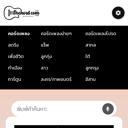
คอร์ดเพลง
คอร์ดเพลงง่ายๆ
คอร์ดเพลงโปรด
สตริง
แร็พ
สากล
เพื่อชีวิต
ลูกทุ่ง
ใต้
กำเมือง
ลาว
ลูกกรุง
การ์ตูน
ละคร/ภาพยนตร์
อีสาน