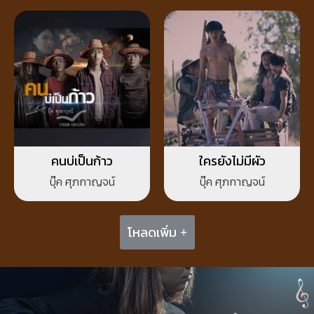
คนบ่เป็นก้าว
ใครยังไม่มีผัว
บุ๊ค ศุภกาญจน์
บุ๊ค ศุภกาญจน์
โหลดเพิ่ม +