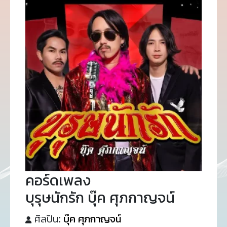
คอร์ดเพลง
บุรุษนักรัก บุ๊ค ศุภกาญจน์
ศิลปิน:
บุ๊ค ศุภกาญจน์