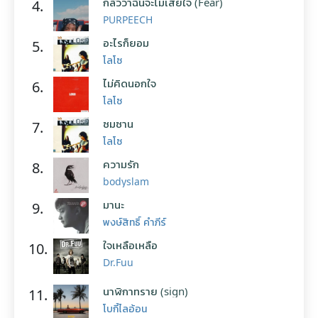
กลัวว่าฉันจะไม่เสียใจ (Fear)
4.
PURPEECH
อะไรก็ยอม
5.
โลโซ
ไม่คิดนอกใจ
6.
โลโซ
ซมซาน
7.
โลโซ
ความรัก
8.
bodyslam
มานะ
9.
พงษ์สิทธิ์ คำภีร์
ใจเหลือเหลือ
10.
Dr.Fuu
นาฬิกาทราย (sign)
11.
โบกี้ไลอ้อน