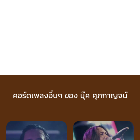
คอร์ดเพลงอื่นๆ ของ บุ๊ค ศุภกาญจน์