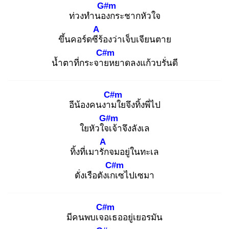
G#m
ท่วงทำนอง
กระชากหัวใจ
A
ขึ้นคอร์ดซีร้
องว่าเจ็บเจียนตาย
C#m
น้ำตาที่กระจาย
หยาดลงแก้วบรั่นดี
C#m
อีน้องคนงาม
ใยจึงทิ้งพี่ไป
G#m
ใยหัวใจเ
จ้าจึงลังเล
A
ทิ้งที่เมารัก
จมอยู่ในทะเล
C#m
ดั่งเรือตังเกเ
ซไปเซมา
C#m
มีคนพบเจอ
เธออยู่เยอรมัน