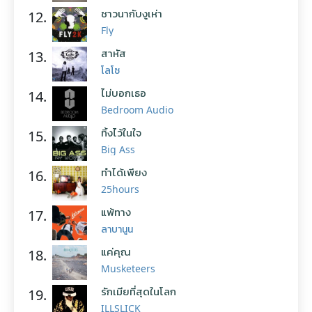
ชาวนากับงูเห่า
12.
Fly
สาหัส
13.
โลโซ
ไม่บอกเธอ
14.
Bedroom Audio
ทิ้งไว้ในใจ
15.
Big Ass
ทำได้เพียง
16.
25hours
แพ้ทาง
17.
ลาบานูน
แค่คุณ
18.
Musketeers
รักเมียที่สุดในโลก
19.
ILLSLICK