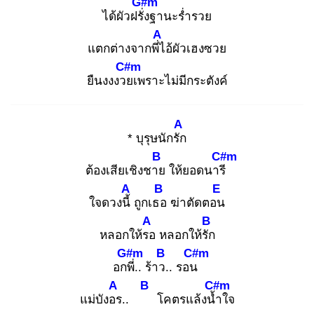
G#m
ได้ผัวฝรั่ง
ฐานะร่ำรวย
A
แตกต่างจากพี่ไ
อ้ผัวเฮงซวย
C#m
ยืนงงงวย
เพราะไม่มีกระตังค์
A
* บุรุษนักรัก
B
C#m
ต้องเสียเชิงชาย
ให้ยอดนารี
A
B
E
ใจดวงนี้
ถูกเธอ
ฆ่าตัดตอน
A
B
หลอกให้รอ
หลอกให้รัก
G#m
B
C#m
อกพี่
.. ร้าว.
. รอน
A
B
C#m
แม่บังอร
..
โคตรแล้งน้ำ
ใจ