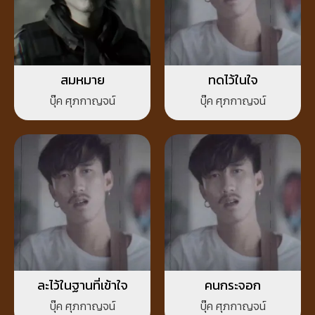
สมหมาย
ทดไว้ในใจ
บุ๊ค ศุภกาญจน์
บุ๊ค ศุภกาญจน์
ละไว้ในฐานที่เข้าใจ
คนกระจอก
บุ๊ค ศุภกาญจน์
บุ๊ค ศุภกาญจน์