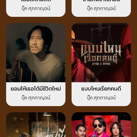
บุ๊ค ศุภกาญจน์
บุ๊ค ศุภกาญจน์
ยอมให้เธอได้มีชีวิตใหม่
แบบไหนเรียกคนดี
บุ๊ค ศุภกาญจน์
บุ๊ค ศุภกาญจน์