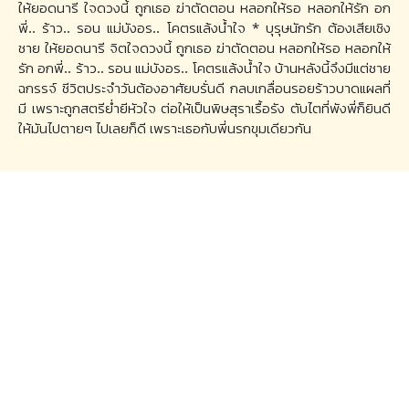
ให้ยอดนารี ใจดวงนี้ ถูกเธอ ฆ่าตัดตอน หลอกให้รอ หลอกให้รัก อก
พี่.. ร้าว.. รอน แม่บังอร.. โคตรแล้งน้ำใจ * บุรุษนักรัก ต้องเสียเชิง
ชาย ให้ยอดนารี จิตใจดวงนี้ ถูกเธอ ฆ่าตัดตอน หลอกให้รอ หลอกให้
รัก อกพี่.. ร้าว.. รอน แม่บังอร.. โคตรแล้งน้ำใจ บ้านหลังนี้จึงมีแต่ชาย
ฉกรรจ์ ชีวิตประจำวันต้องอาศัยบรั่นดี กลบเกลื่อนรอยร้าวบาดแผลที่
มี เพราะถูกสตรีย่ำยีหัวใจ ต่อให้เป็นพิษสุราเรื้อรัง ตับไตที่พังพี่ก็ยินดี
ให้มันไปตายๆ ไปเลยก็ดี เพราะเธอกับพี่นรกขุมเดียวกัน