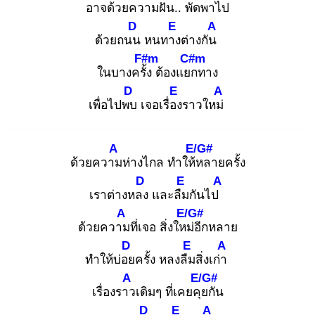
อาจด้วยความฝัน
.. พัดพา
ไป
D
E
A
ด้วยถนน
หนทาง
ต่างกัน
F#m
C#m
ในบางครั้ง
ต้องแยก
ทาง
D
E
A
เพื่อไปพบ
เจอเรื่อง
ราวใหม่
A
E/G#
ด้วยความ
ห่างไกล ทำให้ห
ลายครั้ง
D
E
A
เราต่างหลง
และลืม
กันไป
A
E/G#
ด้วยความ
ที่เจอ สิ่งใหม่
อีกหลาย
D
E
A
ทำให้บ่อย
ครั้ง หลงลืม
สิ่งเก่า
A
E/G#
เรื่องราว
เดิมๆ ที่เคยคุย
กัน
D
E
A