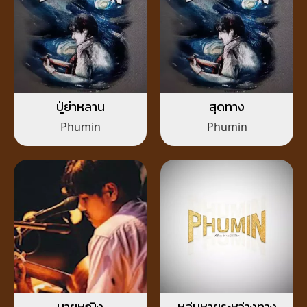
ปู่ย่าหลาน
สุดทาง
Phumin
Phumin
นายหญิง
หล่นหายระหว่างทาง