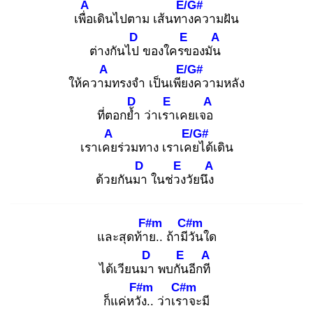
A
E/G#
เพื่อ
เดินไปตาม เส้นทาง
ความฝัน
D
E
A
ต่างกันไป
ของใครข
องมัน
A
E/G#
ให้ความ
ทรงจำ เป็นเพียง
ความหลัง
D
E
A
ที่ตอกย้ำ
ว่าเรา
เคยเจอ
A
E/G#
เราเคย
ร่วมทาง เราเคย
ได้เดิน
D
E
A
ด้วยกันมา
ในช่วง
วัยนึง
F#m
C#m
และสุดท้าย
.. ถ้ามีวั
นใด
D
E
A
ได้เวียนมา
พบกัน
อีกที
F#m
C#m
ก็แค่หวัง
.. ว่าเรา
จะมี