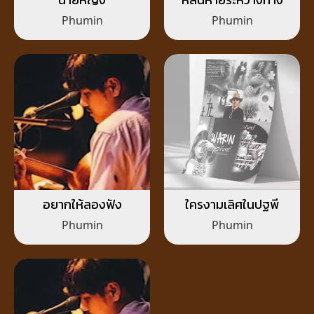
Phumin
Phumin
อยากให้ลองฟัง
ใครงามเลิศในปฐพี
Phumin
Phumin