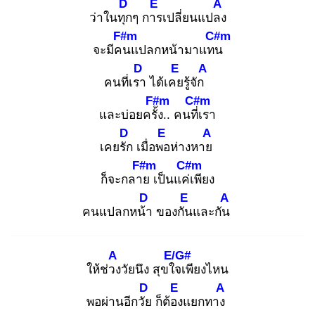
D
E
A
ว่าในทุก
ๆ การ
เปลี่ยนแปลง
F#m
C#m
จะมีคน
แปลกหน้ามาแทน
D
E
A
คนที่เรา
ได้เคย
รู้จัก
F#m
C#m
และบ่อยครั้ง
.. คนที่เ
รา
D
E
A
เคยรัก
เมื่อพอ
ห่างหาย
F#m
C#m
ก็จะกลาย
เป็นแค่เ
พียง
D
E
A
คนแปลกหน้า
ของกัน
และกัน
A
E/G#
ให้ช่วง
วัยนึง สุขใจ
เพียงไหน
D
E
A
พอผ่านอีกวัย
ก็ต้อง
แยกทาง