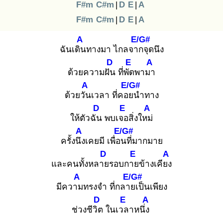
F#m
C#m
|
D
E
|
A
F#m
C#m
|
D
E
|
A
A
E/G#
ฉันเดิน
ทางมา ไกลจาก
จุดนึง
D
E
A
ด้วยความฝัน
ที่พัด
พามา
A
E/G#
ด้วยวัน
เวลา ที่คอย
นำทาง
D
E
A
ให้ตัวฉัน
พบเจอ
สิ่งใหม่
A
E/G#
ครั้งนึง
เคยมี เพื่อน
ที่มากมาย
D
E
A
และคนทั้งหลาย
รอบกาย
ข้างเคียง
A
E/G#
มีความ
ทรงจำ ที่กลาย
เป็นเพียง
D
E
A
ช่วงชีวิต
ในเวล
าหนึ่ง