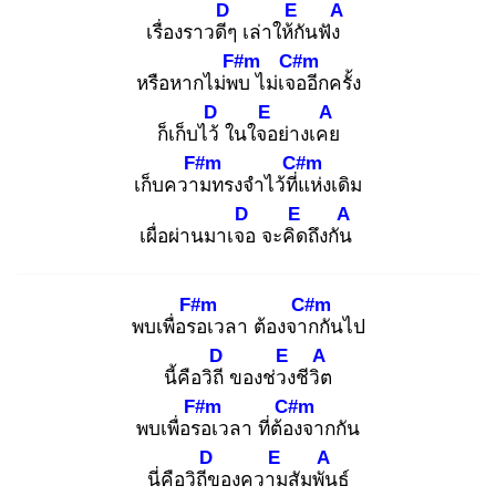
D
E
A
เรื่องราวดีๆ
เล่าให้กั
นฟัง
F#m
C#m
หรือหากไม่พบ
ไม่เจอ
อีกครั้ง
D
E
A
ก็เก็บไว้
ในใจอ
ย่างเคย
F#m
C#m
เก็บความ
ทรงจำไว้ที่แ
ห่งเดิม
D
E
A
เผื่อผ่านมาเจอ
จะคิด
ถึงกัน
F#m
C#m
พบเพื่อรอ
เวลา ต้องจาก
กันไป
D
E
A
นี้คือวิถี
ของช่วง
ชีวิต
F#m
C#m
พบเพื่อรอ
เวลา ที่ต้อง
จากกัน
D
E
A
นี่คือวิถีข
องความ
สัมพัน
ธ์