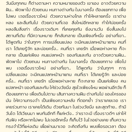
วันนึงทุกคน ก็ต่างตามหา ความหมายของตัว เขาเอง อาจด้วยความ
ฝัน.. พัดพาไป ด้วยถนน หนทางต่างกัน ในบางครั้ง ต้องแยกทาง เพื่อ
ไปพบ เจอเรื่องราวใหม่ ด้วยความห่างไกล ทำให้หลายครั้ง เราต่าง
หลง และลืมกันไป ด้วยความที่เจอ สิ่งใหม่อีกหลาย ทำให้บ่อยครั้ง
หลงลืมสิ่งเก่า เรื่องราวเดิมๆ ที่เคยคุยกัน ยิ่งนานวัน ยิ่งสั้นลงไป
สถานที่เดิม ที่มีความหมาย ก็กลับกลาย เป็นเพียงที่หนึ่ง อย่างที่เขา..
ได้พูดกัน ว่าในทุกๆ การเปลี่ยนแปลง จะมีคนแปลกหน้ามาแทน คนที่
เรา ได้เคยรู้จัก และบ่อยครั้ง.. คนที่เรา เคยรัก เมื่อพอห่างหาย ก็จะ
กลาย เป็นแค่เพียง คนแปลกหน้า ของกันและกัน อาจด้วยความฝัน..
พัดพาไป ด้วยถนน หนทางต่างกัน ในบางครั้ง ต้องแยกทาง เพื่อไป
พบ เจอเรื่องราวใหม่ อย่างที่เขา.. ได้พูดกัน ว่าในทุกๆ การ
เปลี่ยนแปลง จะมีคนแปลกหน้ามาแทน คนที่เรา ได้เคยรู้จัก และบ่อย
ครั้ง.. คนที่เรา เคยรัก เมื่อพอห่างหาย ก็จะกลาย เป็นแค่เพียง คน
แปลกหน้า ของกันและกัน ให้ช่วงวัยนึง สุขใจเพียงไหน พอผ่านอีกวัย ก็
ต้องแยกทาง เพื่อเดินไปตาม เส้นทางความฝัน ต่างกันไป ของใครของ
มัน ให้ความทรงจำ เป็นเพียงความหลัง ที่ตอกย้ำ ว่าเราเคยเจอ เรา
เคยร่วมทาง เราเคยได้เดิน ด้วยกันมา ในช่วงวัยนึง และสุดท้าย.. ถ้ามี
วันใด ได้เวียนมา พบกันอีกที ก็แค่หวัง.. ว่าเราจะมี เรื่องราวดีๆ เล่าให้
กันฟัง หรือหากไม่พบ ไม่เจออีกครั้ง ก็เก็บไว้ ในใจอย่างเคย เก็บความ
ทรงจำไว้ที่แห่งเดิม เผื่อผ่านมาเจอ จะคิดถึงกัน พบเพื่อรอเวลา ต้อง