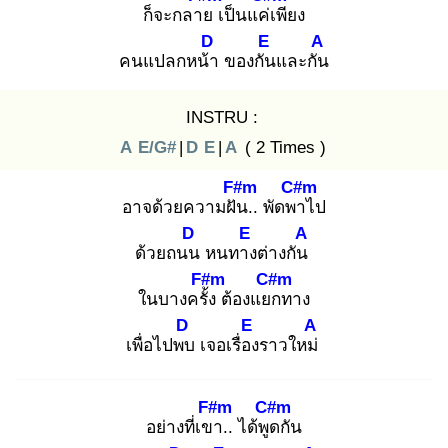
ก็จะกลาย
เป็นแค่เ
พียง
D
E
A
คนแปลกหน้า
ของกัน
และกัน
INSTRU :
A
E/G#
|
D
E
|
A
( 2 Times )
F#m
C#m
อาจด้วยความฝัน
.. พัดพา
ไป
D
E
A
ด้วยถนน
หนทาง
ต่างกัน
F#m
C#m
ในบางครั้ง
ต้องแยก
ทาง
D
E
A
เพื่อไปพบ
เจอเรื่อง
ราวใหม่
F#m
C#m
อย่างที่เขา
.. ได้พูด
กัน