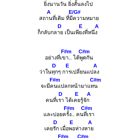
ยิ่งนานวัน
ยิ่งสั้น
ลงไป
A
E/G#
สถาน
ที่เดิม ที่มีค
วามหมาย
D
E
A
ก็กลับกลาย
เป็นเพียง
ที่หนึ่ง
F#m
C#m
อย่างที่เขา
.. ได้พูด
กัน
D
E
A
ว่าในทุก
ๆ การ
เปลี่ยนแปลง
F#m
C#m
จะมีคน
แปลกหน้ามาแทน
D
E
A
คนที่เรา
ได้เคย
รู้จัก
F#m
C#m
และบ่อยครั้ง
.. คนที่เ
รา
D
E
A
เคยรัก
เมื่อพอ
ห่างหาย
F#m
C#m