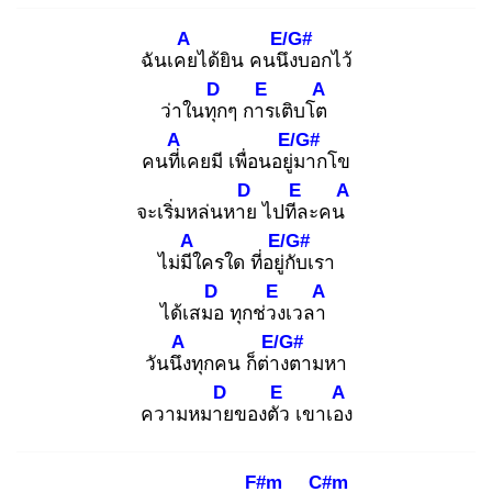
A
E/G#
ฉันเคย
ได้ยิน คนนึง
บอกไว้
D
E
A
ว่าในทุก
ๆ การ
เติบโต
A
E/G#
คนที่เ
คยมี เพื่อนอยู่ม
ากโข
D
E
A
จะเริ่มหล่นหาย
ไปทีล
ะคน
A
E/G#
ไม่มีใ
ครใด ที่อยู่กั
บเรา
D
E
A
ได้เสมอ
ทุกช่วง
เวลา
A
E/G#
วันนึง
ทุกคน ก็ต่าง
ตามหา
D
E
A
ความหมาย
ของตัว
เขาเอง
F#m
C#m