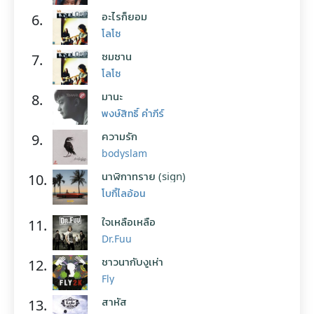
อะไรก็ยอม
6.
โลโซ
ซมซาน
7.
โลโซ
มานะ
8.
พงษ์สิทธิ์ คำภีร์
ความรัก
9.
bodyslam
นาฬิกาทราย (sign)
10.
โบกี้ไลอ้อน
ใจเหลือเหลือ
11.
Dr.Fuu
ชาวนากับงูเห่า
12.
Fly
สาหัส
13.