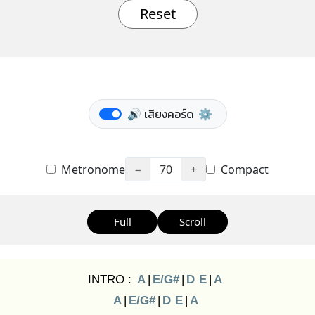
Reset
🔊 เสียงคอร์ด
⚙️
Metronome
−
70
+
Compact
Full
Scroll
INTRO :
A
|
E/G#
|
D
E
|
A
A
|
E/G#
|
D
E
|
A