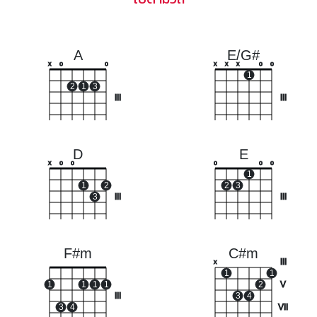
A
E/G#
x
o
o
x
x
x
o
o
1
2
1
3
III
III
D
E
x
o
o
o
o
o
1
1
2
2
3
3
III
III
F#m
C#m
III
x
1
1
1
1
1
1
2
V
III
3
4
3
4
VII