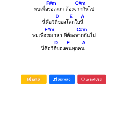
F#m
C#m
พบเพื่อรอ
เวลา ต้องจาก
กันไป
D
E
A
นี่คือวิถีข
องโลก
ใบนี้
F#m
C#m
พบเพื่อรอ
เวลา ที่ต้องจาก
กันไป
D
E
A
นี่คือวิถีข
องคน
ทุกคน
แก้ไข
ขอเพลง
เพลงโปรด