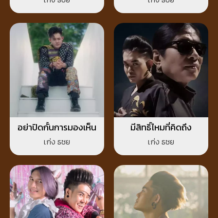
อย่าปิดกั้นการมองเห็น
มีสิทธิ์ไหมที่คิดถึง
เก่ง ธชย
เก่ง ธชย