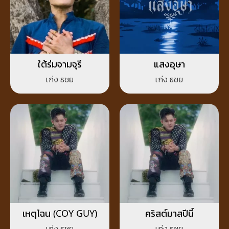
ใต้ร่มจามจุรี
แสงอุษา
เก่ง ธชย
เก่ง ธชย
เหตุไฉน (COY GUY)
คริสต์มาสปีนี้
เก่ง ธชย
เก่ง ธชย