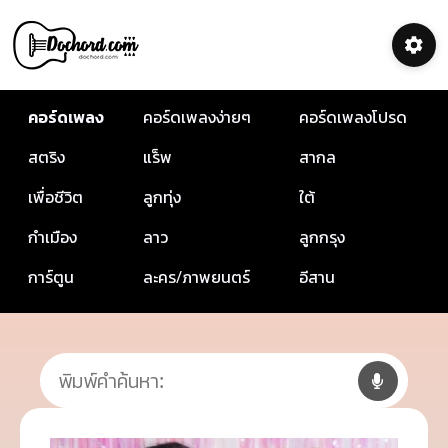
คอร์ดเพลง
คอร์ดเพลงง่ายๆ
คอร์ดเพลงโปรด
สตริง
แร็พ
สากล
เพื่อชีวิต
ลูกทุ่ง
ใต้
กำเมือง
ลาว
ลูกกรุง
การ์ตูน
ละคร/ภาพยนตร์
อีสาน