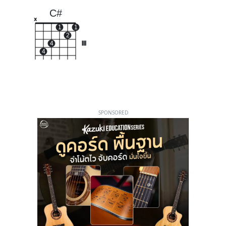
C#
x
1
1
2
4
III
4
SPONSORED