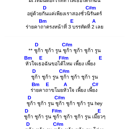
มีเวทมน
ต์อะไรที่ทำ
ให้เธอได้รัก
ฉัน
D
C#m
อยู่ด้วยกัน
แค่เพียงเราสองชั่วนิรั
นดร์
Bm
E
A
ร่ายคาถา
ตรงหน้าที่ 3 บ
รรทัดที่ 2 เ
ลย
D
C#m
** ชูก้
า ชูก้า รูน ชูก้
า ชูก้า ชูก้า รูน
Bm
E
F#m
E
หัว
ใจเธอ
ฉันขอได้ไ
หม เพี้ยง เพี้ยง
D
C#m
ชูก้
า ชูก้า รูน ชูก้
า ชูก้า ชูก้า รูน
Bm
E
A
C#
ร่าย
คาถา
ขโมยหัว
ใจ เพี้ยง เพี้ยง
D
C#m
ชูก้
า ชูก้า รูน ชูก้
า ชูก้า ชูก้า รูน hey
D
F#m
E
ชูก้
า ชูก้า รูน ชูก้
า ชูก้า ชูก้า รูน เมี๊ยว
ๆ
D
C#m