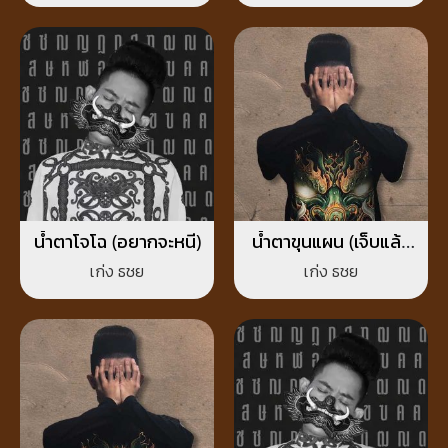
น้ำตาโจโฉ (อยากจะหนี)
น้ำตาขุนแผน (เจ็บแล้ว
ทำไมต้องรัก)
เก่ง ธชย
เก่ง ธชย