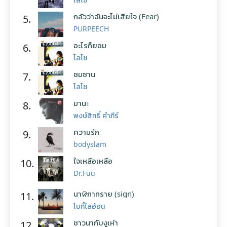
กลัวว่าฉันจะไม่เสียใจ (Fear)
5.
PURPEECH
อะไรก็ยอม
6.
โลโซ
ซมซาน
7.
โลโซ
มานะ
8.
พงษ์สิทธิ์ คำภีร์
ความรัก
9.
bodyslam
ใจเหลือเหลือ
10.
Dr.Fuu
นาฬิกาทราย (sign)
11.
โบกี้ไลอ้อน
ชาวนากับงูเห่า
12.