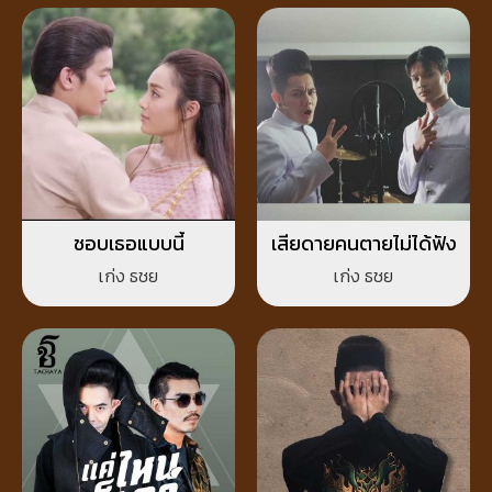
ชอบเธอแบบนี้
เสียดายคนตายไม่ได้ฟัง
เก่ง ธชย
เก่ง ธชย