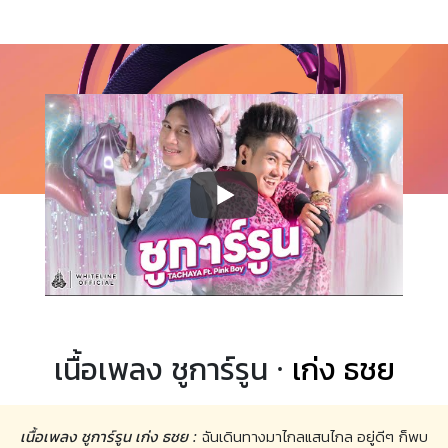
เนื้อเพลง ชูการ์รูน ·
เก่ง ธชย
เนื้อเพลง ชูการ์รูน เก่ง ธชย :
ฉันเดินทางมาไกลแสนไกล อยู่ดีๆ ก็พบ