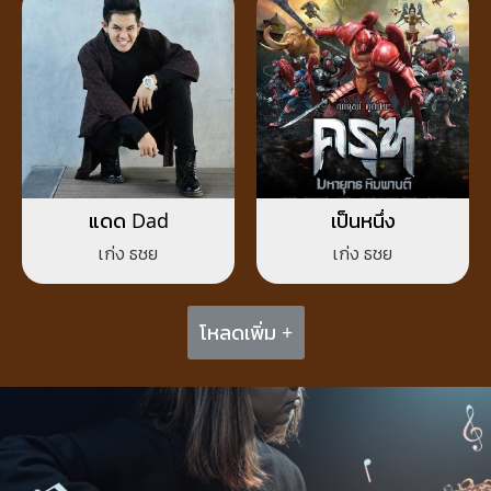
แดด Dad
เป็นหนึ่ง
เก่ง ธชย
เก่ง ธชย
โหลดเพิ่ม +