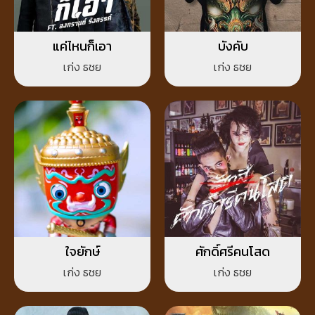
แค่ไหนก็เอา
บังคับ
เก่ง ธชย
เก่ง ธชย
ใจยักษ์
ศักดิ์ศรีคนโสด
เก่ง ธชย
เก่ง ธชย