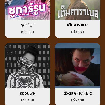
ชูการ์รูน
เต็มคาราเบล
เก่ง ธชย
เก่ง ธชย
รอจนพอ
ตัวตลก (JOKER)
เก่ง ธชย
เก่ง ธชย