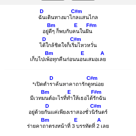
D
C#m
ฉัน
เดินทางมาไกล
แสนไกล
Bm
E
F#m
อยู่ดีๆ
ก็พบกับคน
ในฝัน
D
C#m
ได้ใ
กล้ชิดใจก็เริ่ม
ไหวหวั่น
Bm
E
A
เก็บไปเพ้อ
ทุกคืนก่อนนอน
เสมอเลย
D
C#m
*เปิดตำรา
ค้นหาคาถารักดูห
น่อย
Bm
E
F#m
มีเวทมน
ต์อะไรที่ทำ
ให้เธอได้รัก
ฉัน
D
C#m
อยู่ด้วยกัน
แค่เพียงเราสองชั่วนิรั
นดร์
Bm
E
A
ร่ายคาถา
ตรงหน้าที่ 3 บ
รรทัดที่ 2 เ
ลย