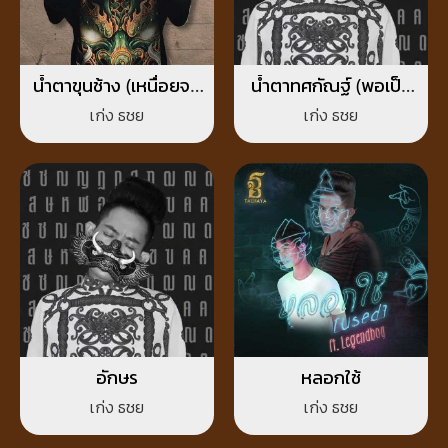
น้ำตาขุนช้าง (เหนื่อยจน
น้ำตาทศกัณฐ์ (พอเป็น
อยากพัก)
คนดีก็โดนทำร้าย)
เก่ง ธชย
เก่ง ธชย
อักษร
หลอกใช้
เก่ง ธชย
เก่ง ธชย