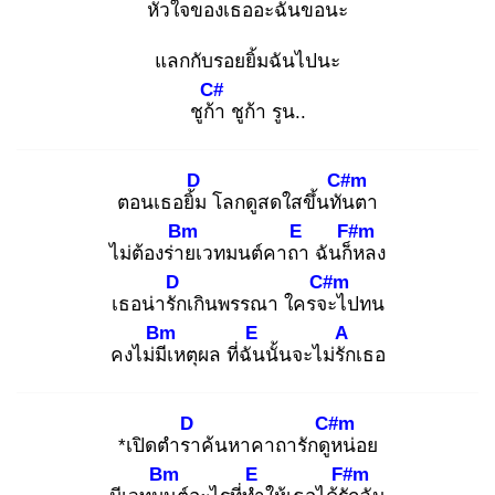
หัวใจของเธออะฉันขอ
นะ
แลกกับรอยยิ้มฉันไปนะ
C#
ชูก้า
ชูก้า รูน..
D
C#m
ตอนเธอยิ้ม
โลกดูสดใสขึ้นทัน
ตา
Bm
E
F#m
ไม่ต้องร่าย
เวทมนต์คาถา
ฉันก็ห
ลง
D
C#m
เธอน่ารัก
เกินพรรณา ใครจะ
ไปทน
Bm
E
A
คงไม่มีเ
หตุผล ที่ฉัน
นั้นจะไม่รัก
เธอ
D
C#m
*เปิดตำรา
ค้นหาคาถารักดูห
น่อย
Bm
E
F#m