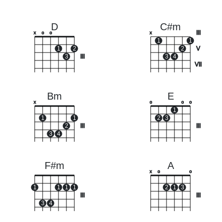
D
C#m
III
x
o
o
x
1
1
1
2
2
V
3
III
3
4
VII
Bm
E
x
o
o
o
1
1
1
2
3
2
III
III
3
4
F#m
A
x
o
o
1
1
1
1
2
1
3
III
III
3
4