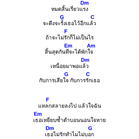
Dm
หมดสิ้นเรี่ยวแรง
G
C
จะดึงจะรั้ง
เธอไว้อีกแล้ว
F
ถ้าจะไม่รัก
ก็ไม่เป็นไร
Em
Am
สิ้นสุดกันทีจ
ะได้พักใจ
Dm
เหนื่อยมาพอแล้ว
G
C
กับการเสียใจ
กับการรัก
เธอ
F
แหลก
สลายลงไป แล้วใจฉัน
Em
เธอ
เหยียบซ้ำตำบอนนอนใจหาย
Dm
G
เธอ
ไม่รักทำไมไม่บอก