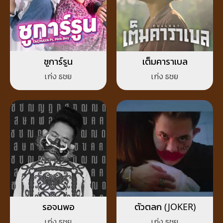
ชูการ์รูน
เต็มคาราเบล
เก่ง ธชย
เก่ง ธชย
รอจนพอ
ตัวตลก (JOKER)
เก่ง ธชย
เก่ง ธชย