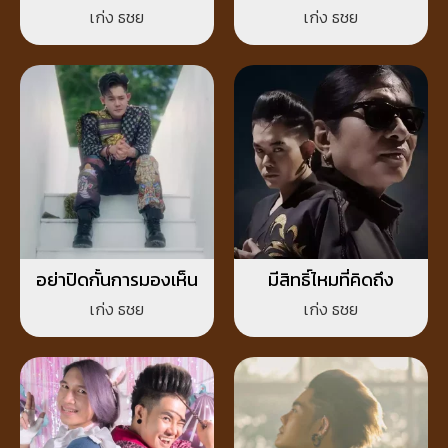
เก่ง ธชย
เก่ง ธชย
อย่าปิดกั้นการมองเห็น
มีสิทธิ์ไหมที่คิดถึง
เก่ง ธชย
เก่ง ธชย