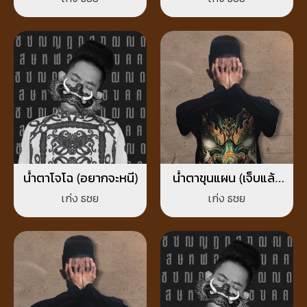
น้ำตาโจโฉ (อยากจะหนี)
น้ำตาขุนแผน (เจ็บแล้ว
ทำไมต้องรัก)
เก่ง ธชย
เก่ง ธชย