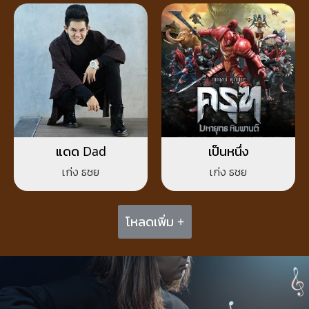
แดด Dad
เป็นหนึ่ง
เก่ง ธชย
เก่ง ธชย
โหลดเพิ่ม +