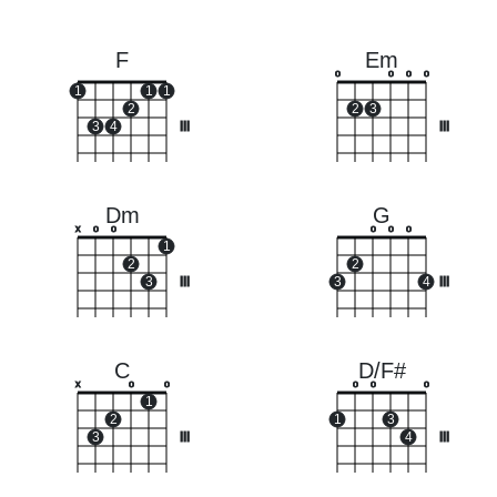
F
Em
o
o
o
o
1
1
1
2
2
3
3
4
III
III
Dm
G
x
o
o
o
o
o
1
2
2
3
III
3
4
III
C
D/F#
x
o
o
o
o
o
1
2
1
3
3
III
4
III