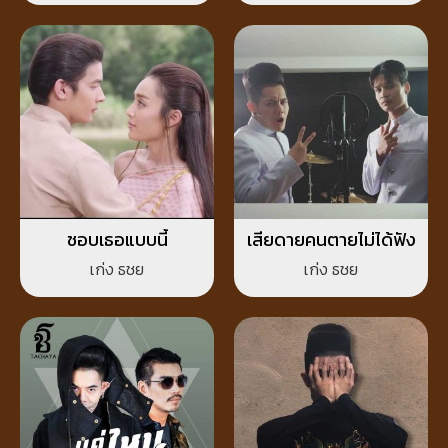
ชอบเธอแบบนี้
เสียดายคนตายไม่ได้ฟัง
เก่ง ธชย
เก่ง ธชย