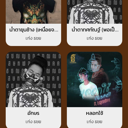
น้ำตาขุนช้าง (เหนื่อยจน
น้ำตาทศกัณฐ์ (พอเป็น
อยากพัก)
คนดีก็โดนทำร้าย)
เก่ง ธชย
เก่ง ธชย
อักษร
หลอกใช้
เก่ง ธชย
เก่ง ธชย