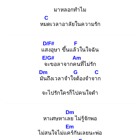
มาหลอกทำไม
C
หมด
เวลาอาลัยในความรัก
D/F#
F
แสง
อุษา ขึ้นแล้ว
ในใจฉัน
E/G#
Am
จะ
ขอลาจากคน
ที่ไม่รัก
Dm
G
C
มัน
ถึงเวลาจำใจต้
องจำจาก
จะไปรักใครก็ไปคนใจดำ
Dm
หาเศษหาเลย
ไม่รู้จักพอ
Em
ไม่สนใจไม่แคร์
กันเลยนะพ่อ