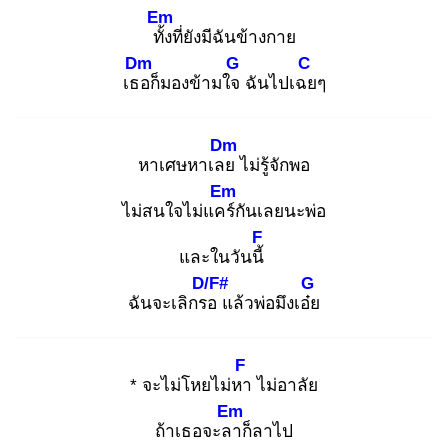
Em
ทั้ง
ที่ยังมีฉันข้างกาย
Dm
G
C
เธอ
ก็มองข้ามใจ
ฉันไปเฉย
ๆ
Dm
หาเศษหาเลย
ไม่รู้จักพอ
Em
ไม่สนใจไม่แคร์
กันเลยนะพ่อ
F
และในวันนี้
D/F#
G
ฉันจะเลิกรอ
แล้วพ่อมึงเอ๋ย
F
* จะไม่โหยไม่หา
ไม่อาลัย
Em
ถ้าเธอจะลา
ก็ลาไป