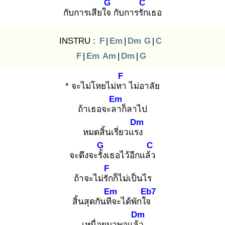
G
C
กับการเสียใจ
กับการรัก
เธอ
INSTRU :
F
|
Em
|
Dm
G
|
C
F
|
Em
Am
|
Dm
|
G
F
* จะไม่โหยไม่หา
ไม่อาลัย
Em
ถ้าเธอจะลา
ก็ลาไป
Dm
หมดสิ้นเรี่ยวแรง
G
C
จะดึงจะรั้ง
เธอไว้อีกแล้ว
F
ถ้าจะไม่รัก
ก็ไม่เป็นไร
Em
Eb7
สิ้นสุดกันทีจ
ะได้พักใจ
Dm
เหนื่อยมาพอแล้ว