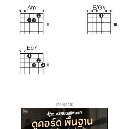
Am
E/G#
x
o
o
x
x
x
o
o
1
1
2
3
III
III
Eb7
x
x
1
2
3
4
III
SPONSORED