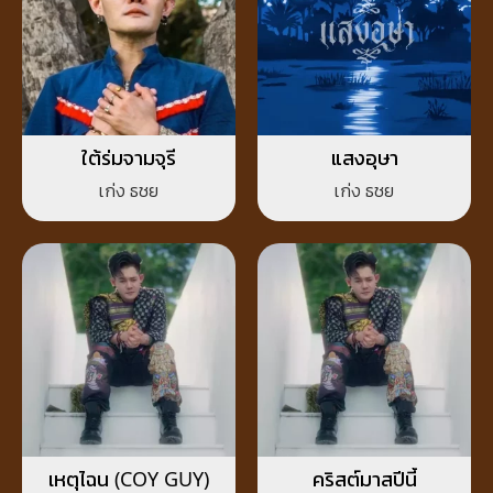
ใต้ร่มจามจุรี
แสงอุษา
เก่ง ธชย
เก่ง ธชย
เหตุไฉน (COY GUY)
คริสต์มาสปีนี้