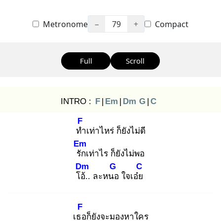
Metronome
−
79
+
Compact
Full
Scroll
INTRO :
F
|
Em
|
Dm
G
|
C
F
ทำ
เท่าไหร่ ก็ยังไม่ดี
Em
รัก
เท่าไร ก็ยังไม่พอ
Dm
G
C
โอ้.
. ละหนอ
ใจเอ๋ย
F
เธอ
ก็ยังจะมองหาใคร