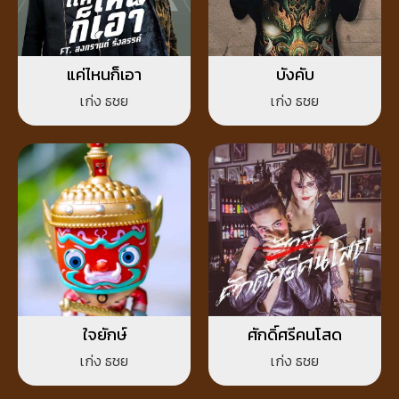
แค่ไหนก็เอา
บังคับ
เก่ง ธชย
เก่ง ธชย
ใจยักษ์
ศักดิ์ศรีคนโสด
เก่ง ธชย
เก่ง ธชย