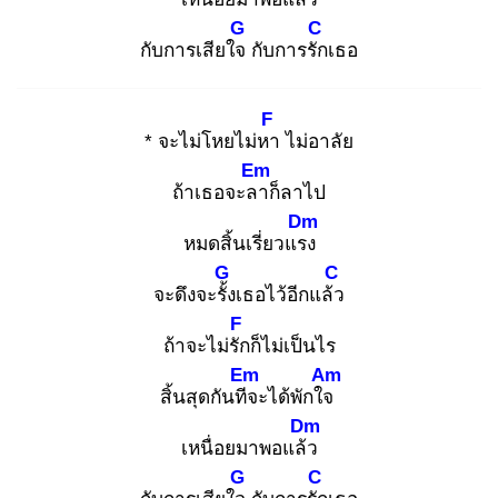
G
C
กับการเสียใจ
กับการรัก
เธอ
F
* จะไม่โหยไม่หา
ไม่อาลัย
Em
ถ้าเธอจะลา
ก็ลาไป
Dm
หมดสิ้นเรี่ยวแรง
G
C
จะดึงจะรั้ง
เธอไว้อีกแล้ว
F
ถ้าจะไม่รัก
ก็ไม่เป็นไร
Em
Am
สิ้นสุดกันทีจ
ะได้พักใจ
Dm
เหนื่อยมาพอแล้ว
G
C