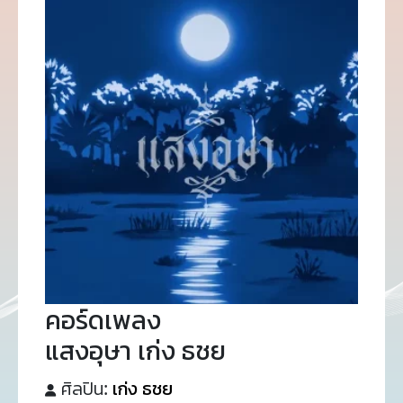
คอร์ดเพลง
แสงอุษา เก่ง ธชย
ศิลปิน:
เก่ง ธชย