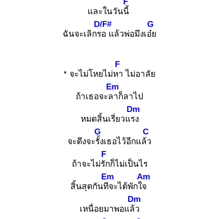
F
และในวันนี้
D/F#
G
ฉันจะเลิกรอ
แล้วพ่อมึงเอ๋ย
F
* จะไม่โหยไม่หา
ไม่อาลัย
Em
ถ้าเธอจะลา
ก็ลาไป
Dm
หมดสิ้นเรี่ยวแรง
G
C
จะดึงจะรั้ง
เธอไว้อีกแล้ว
F
ถ้าจะไม่รัก
ก็ไม่เป็นไร
Em
Am
สิ้นสุดกันทีจ
ะได้พักใจ
Dm
เหนื่อยมาพอแล้ว