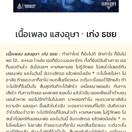
เนื้อเพลง แสงอุษา ·
เก่ง ธชย
เนื้อเพลง แสงอุษา เก่ง ธชย :
ทำเท่าไหร่ ก็ยังไม่ดี รักเท่าไร ก็ยังไม่
พอ โอ้.. ละหนอ ใจเอ๋ย เธอก็ยังจะมองหาใคร ทั้งที่ยังมีฉันข้างกาย เธอ
ก็มองข้ามใจ ฉันไปเฉยๆ หาเศษหาเลย ไม่รู้จักพอ ไม่สนใจไม่แคร์กัน
เลยนะพ่อ และในวันนี้ ฉันจะเลิกรอ แล้วพ่อมึงเอ๋ย * จะไม่โหยไม่หา ไม่
อาลัย ถ้าเธอจะลาก็ลาไป หมดสิ้นเรี่ยวแรง จะดึงจะรั้งเธอไว้อีกแล้ว ถ้า
จะไม่รักก็ไม่เป็นไร สิ้นสุดกันทีจะได้พักใจ เหนื่อยมาพอแล้ว กับการ
เสียใจ กับการรักเธอ แหลกสลายลงไป แล้วใจฉัน เธอเหยียบซ้ำตำบอน
นอนใจหาย เธอไม่รักทำไมไม่บอก มาหลอกทำไม หมดเวลาอาลัยใน
ความรัก แสงอุษา ขึ้นแล้วในใจฉัน จะขอลาจากคนที่ไม่รัก มันถึงเวลา
จำใจต้องจำจาก จะไปรักใครก็ไปคนใจดำ หาเศษหาเลย ไม่รู้จักพอ ไม่
สนใจไม่แคร์กันเลยนะพ่อ และในวันนี้ ฉันจะเลิกรอ แล้วพ่อมึงเอ๋ย * จะ
ไม่โหยไม่หา ไม่อาลัย ถ้าเธอจะลาก็ลาไป หมดสิ้นเรี่ยวแรง จะดึงจะรั้ง
เธอไว้อีกแล้ว ถ้าจะไม่รักก็ไม่เป็นไร สิ้นสุดกันทีจะได้พักใจ เหนื่อยมา