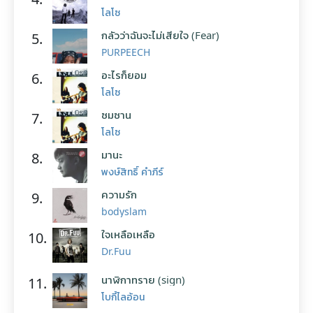
โลโซ
กลัวว่าฉันจะไม่เสียใจ (Fear)
5.
PURPEECH
อะไรก็ยอม
6.
โลโซ
ซมซาน
7.
โลโซ
มานะ
8.
พงษ์สิทธิ์ คำภีร์
ความรัก
9.
bodyslam
ใจเหลือเหลือ
10.
Dr.Fuu
นาฬิกาทราย (sign)
11.
โบกี้ไลอ้อน