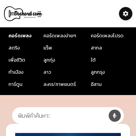
คอร์ดเพลง
คอร์ดเพลงง่ายๆ
คอร์ดเพลงโปรด
สตริง
แร็พ
สากล
เพื่อชีวิต
ลูกทุ่ง
ใต้
กำเมือง
ลาว
ลูกกรุง
การ์ตูน
ละคร/ภาพยนตร์
อีสาน