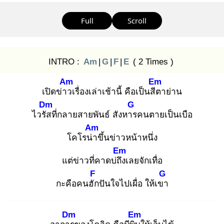
Full
Scroll
INTRO :
Am
|
G
|
F
|
E
( 2 Times )
Am
Em
เปิดข่าว
เรื่องเล่าเช้านี้ คือเป็นสีต
าย่าน
Dm
G
ไวรัส
ที่กลายสายพันธ์ สังหาร
คนตายเป็นเบือ
Am
โคโรน่า
ขึ้นข่าวหน้าหนึ่ง
Em
แต่ข่าวที่คาดบ่ถึง
เลยจักเทื่อ
F
G
กะคือคนฮัก
ปันใจไปเผื่อ ให้เขา
Dm
Em