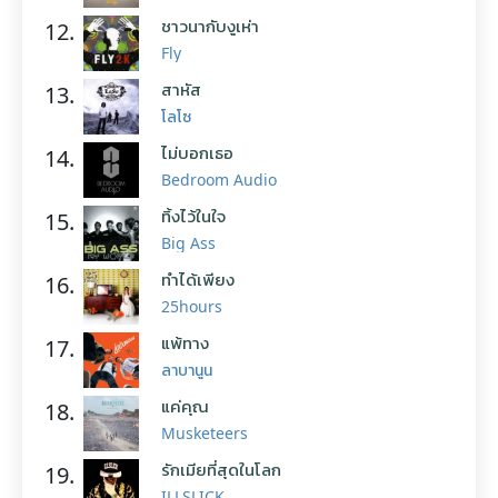
ชาวนากับงูเห่า
12.
Fly
สาหัส
13.
โลโซ
ไม่บอกเธอ
14.
Bedroom Audio
ทิ้งไว้ในใจ
15.
Big Ass
ทำได้เพียง
16.
25hours
แพ้ทาง
17.
ลาบานูน
แค่คุณ
18.
Musketeers
รักเมียที่สุดในโลก
19.
ILLSLICK