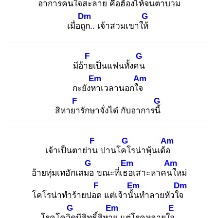
อาการ
คนใจสะลาย คือฮ้องไห้จ
นตาบวม
Dm
G
เมื่อถูก
.. เจ้าสวมเขาให้
F
G
มีอ้าย
เป็นแฟนทั้งคน
Em
Am
กะยังหา
เวลานอกใจ
F
G
สิหายา
รักษาจั่งได๋ กับอาการนี้
F
G
Am
เจ้าเป็นตาย่าน
ปานโคโ
รน่าพุ้นเด้อ
G
Em
Am
อ้ายทุ่มเทฮักเสมอ
ขณะที่เธอ
เสาะหาคนใ
หม่
F
Em
Dm
โคโรน่าทำร้ายปอด
แต่เจ้านั้น
ทำลายหัวใจ
G
Em
E
โรคโควิด
มีสิทธิ์สิหาย
แต่โรคหลายใจ