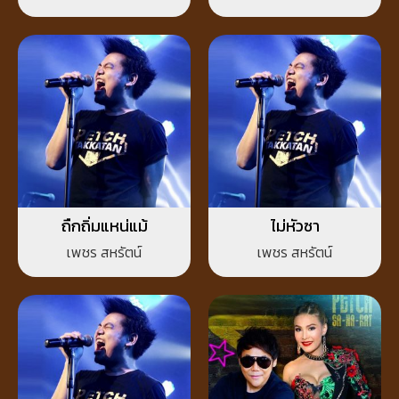
ถืกถิ่มแหน่แม้
ไม่หัวซา
เพชร สหรัตน์
เพชร สหรัตน์