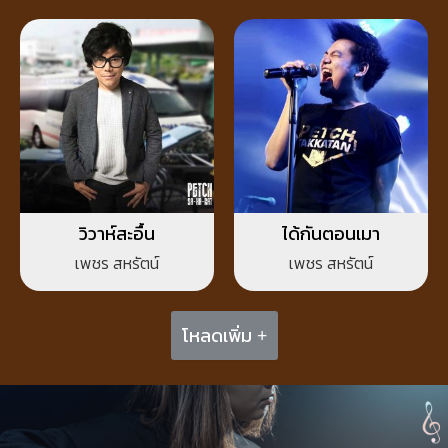
วิวาห์สะอื้น
ได้กันตอนเมา
เพชร สหรัตน์
เพชร สหรัตน์
โหลดเพิ่ม +