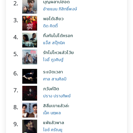
บุญผลาบ่ฮอด
2.
อ้ายแมน ภิสิทธิ์พงษ์
พอได้เสียว
3.
ดิด คิตตี้
ทิ้งกันไม่ได้หรอก
4.
แจ๊ส สปุ๊กนิค
รักไม่ไหวแล้วโว้ย
5.
โจอี้ ภูวศิษฐ์
ระเบิดเวลา
6.
ศาล สานศิลป์
ภวังค์จิต
7.
ปราง ปรางทิพย์
สิลืมเขาแล้วล่ะ
8.
เน็ค นฤพล
แพ้แล้วพาล
9.
ไอซ์ ศรัณยู