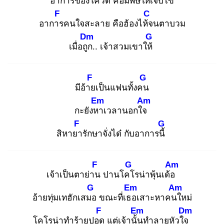
อาการ
ของโควิด คือมีพิษ
ให้เจ็บไข้
F
C
อาการ
คนใจสะลาย คือฮ้องไห้จ
นตาบวม
Dm
G
เมื่อถูก
.. เจ้าสวมเขาให้
F
G
มีอ้าย
เป็นแฟนทั้งคน
Em
Am
กะยังหา
เวลานอกใจ
F
G
สิหายา
รักษาจั่งได๋ กับอาการนี้
F
G
Am
เจ้าเป็นตาย่าน
ปานโคโ
รน่าพุ้นเด้อ
G
Em
Am
อ้ายทุ่มเทฮักเสมอ
ขณะที่เธอ
เสาะหาคนใ
หม่
F
Em
Dm
โคโรน่าทำร้ายปอด
แต่เจ้านั้น
ทำลายหัวใจ