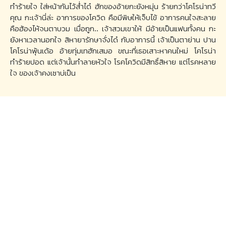
ทำร้ายใจ ใส่หน้ากันไว้ส่ำได๋ ฮักของอ้ายกะยังหมุ่น ร้ายกว่าโคโรน่าทวี
คุณ กะเจ้านี่ล่ะ อาการของโควิด คือมีพิษให้เจ็บไข้ อาการคนใจสะลาย
คือฮ้องไห้จนตาบวม เมื่อถูก.. เจ้าสวมเขาให้ มีอ้ายเป็นแฟนทั้งคน กะ
ยังหาเวลานอกใจ สิหายารักษาจั่งได๋ กับอาการนี้ เจ้าเป็นตาย่าน ปาน
โคโรน่าพุ้นเด้อ อ้ายทุ่มเทฮักเสมอ ขณะที่เธอเสาะหาคนใหม่ โคโรน่า
ทำร้ายปอด แต่เจ้านั้นทำลายหัวใจ โรคโควิดมีสิทธิ์สิหาย แต่โรคหลาย
ใจ ของเจ้าคงเซาบ่เป็น