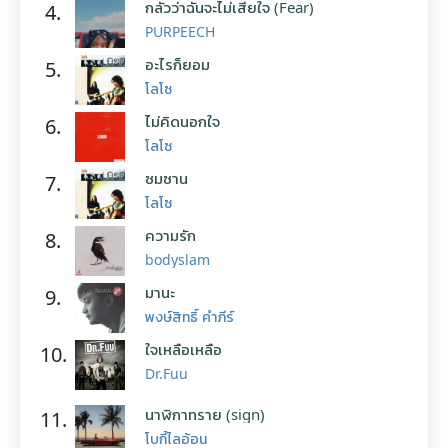
กลัวว่าฉันจะไม่เสียใจ (Fear)
4.
PURPEECH
อะไรก็ยอม
5.
โลโซ
ไม่คิดนอกใจ
6.
โลโซ
ซมซาน
7.
โลโซ
ความรัก
8.
bodyslam
มานะ
9.
พงษ์สิทธิ์ คำภีร์
ใจเหลือเหลือ
10.
Dr.Fuu
นาฬิกาทราย (sign)
11.
โบกี้ไลอ้อน