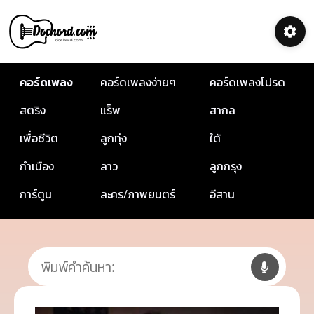
คอร์ดเพลง
คอร์ดเพลงง่ายๆ
คอร์ดเพลงโปรด
สตริง
แร็พ
สากล
เพื่อชีวิต
ลูกทุ่ง
ใต้
กำเมือง
ลาว
ลูกกรุง
การ์ตูน
ละคร/ภาพยนตร์
อีสาน