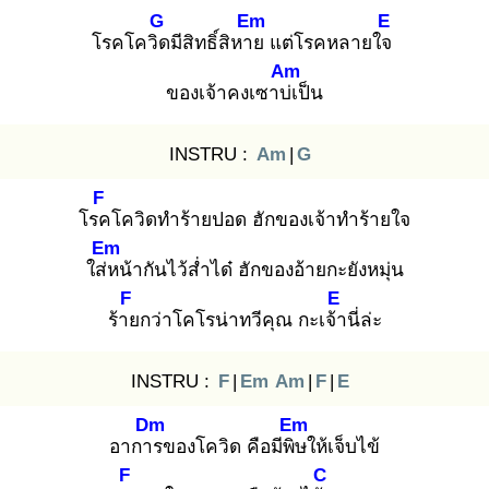
G
Em
E
โรคโควิด
มีสิทธิ์สิหาย
แต่โรคหลายใจ
Am
ของเจ้าคงเซาบ่เ
ป็น
INSTRU :
Am
|
G
F
โรค
โควิดทำร้ายปอด ฮักของเจ้าทำร้ายใจ
Em
ใส่ห
น้ากันไว้ส่ำได๋ ฮักของอ้ายกะยังหมุ่น
F
E
ร้าย
กว่าโคโรน่าทวีคุณ กะเจ้า
นี่ล่ะ
INSTRU :
F
|
Em
Am
|
F
|
E
Dm
Em
อาการ
ของโควิด คือมีพิษ
ให้เจ็บไข้
F
C