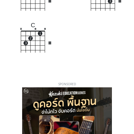
III
3
III
C
x
o
o
1
2
3
III
SPONSORED