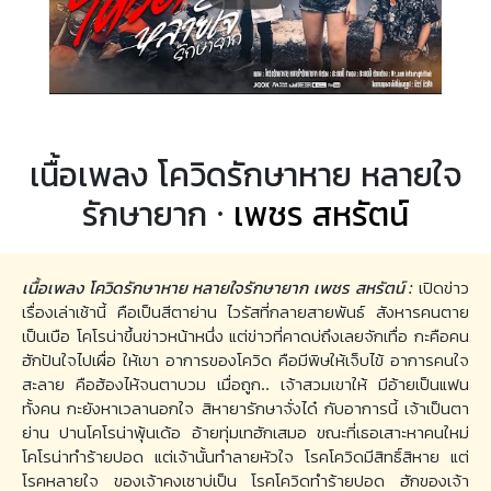
เนื้อเพลง โควิดรักษาหาย หลายใจ
รักษายาก ·
เพชร สหรัตน์
เนื้อเพลง โควิดรักษาหาย หลายใจรักษายาก เพชร สหรัตน์ :
เปิดข่าว
เรื่องเล่าเช้านี้ คือเป็นสีตาย่าน ไวรัสที่กลายสายพันธ์ สังหารคนตาย
เป็นเบือ โคโรน่าขึ้นข่าวหน้าหนึ่ง แต่ข่าวที่คาดบ่ถึงเลยจักเทื่อ กะคือคน
ฮักปันใจไปเผื่อ ให้เขา อาการของโควิด คือมีพิษให้เจ็บไข้ อาการคนใจ
สะลาย คือฮ้องไห้จนตาบวม เมื่อถูก.. เจ้าสวมเขาให้ มีอ้ายเป็นแฟน
ทั้งคน กะยังหาเวลานอกใจ สิหายารักษาจั่งได๋ กับอาการนี้ เจ้าเป็นตา
ย่าน ปานโคโรน่าพุ้นเด้อ อ้ายทุ่มเทฮักเสมอ ขณะที่เธอเสาะหาคนใหม่
โคโรน่าทำร้ายปอด แต่เจ้านั้นทำลายหัวใจ โรคโควิดมีสิทธิ์สิหาย แต่
โรคหลายใจ ของเจ้าคงเซาบ่เป็น โรคโควิดทำร้ายปอด ฮักของเจ้า