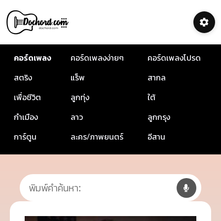
คอร์ดเพลง
คอร์ดเพลงง่ายๆ
คอร์ดเพลงโปรด
สตริง
แร็พ
สากล
เพื่อชีวิต
ลูกทุ่ง
ใต้
กำเมือง
ลาว
ลูกกรุง
การ์ตูน
ละคร/ภาพยนตร์
อีสาน