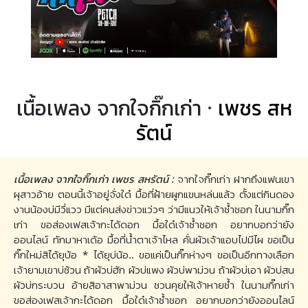
เนื้อเพลง จากใจกิ๊กเก่า ·
เพชร สห
รัตน์
เนื้อเพลง จากใจกิ๊กเก่า เพชร สหรัตน์ :
จากใจกิ๊กเก่า ฝากถึงแฟนเขา
ผุสาวอ้าย ตอนนี้เจ้าอยู่จั่งใด๋ มื้อที่ฝ้ายผูกแขนหล่นแล้ว ตั้งแต่กินดอง
งานน้องบ่มีวี่แวว มีแต่คนส่งข่าวแว่วๆ ว่ามีแนวให้เจ้าช้ำชอก ในนามกิ๊ก
เก่า ขอส่องเฟสเจ้ากะได้ดอก มื้อใด๋เจ้าซ้ำชอก อยากบอกว่ายัง
ออนไลน์ ทักมาหาเด้อ มื้อที่น้ำตาเจ้าไหล คั่นผัวเจ้าแอบไปมีไผ ขอเป็น
กิ๊กใหม่สิได้ยุบ้อ * ได้ยุบ่น้อ.. ขอแค่เป็นกิ๊กห่างๆ ขอเป็นอีกทางเลือก
เจ้ายามเขาบ่ซ้วน ถ้าผัวบ่ฮัก ผัวบ่แพง ผัวบ่พาม่วน ถ้าผัวบ่เอา ผัวบ่สน
ผัวบ่กระบวน อ้ายสิอาสาพาม่วน ชวนคุยให้เจ้าหายช้ำ ในนามกิ๊กเก่า
ขอส่องเฟสเจ้ากะได้ดอก มื้อใด๋เจ้าซ้ำชอก อยากบอกว่ายังออนไลน์