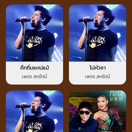
ถืกถิ่มแหน่แม้
ไม่หัวซา
เพชร สหรัตน์
เพชร สหรัตน์