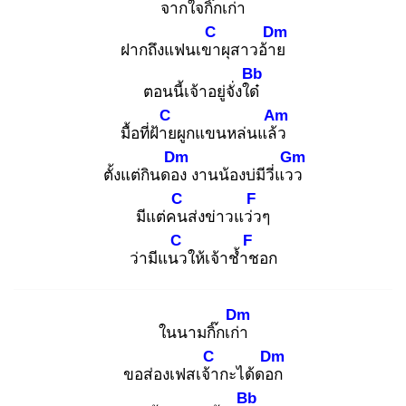
จากใจกิ๊กเก่า
C
Dm
ฝากถึงแฟนเขา
ผุสาวอ้าย
Bb
ตอนนี้เจ้าอยู่จั่งใด๋
C
Am
มื้อที่ฝ้าย
ผูกแขนหล่นแล้ว
Dm
Gm
ตั้งแต่กินดอง
งานน้องบ่มีวี่แวว
C
F
มีแต่คน
ส่งข่าวแว่ว
ๆ
C
F
ว่ามีแนว
ให้เจ้าช้ำช
อก
Dm
ในนามกิ๊กเก่า
C
Dm
ขอส่องเฟสเจ้า
กะได้ดอก
Bb