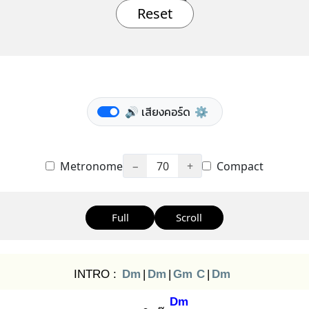
Reset
🔊 เสียงคอร์ด
⚙️
Metronome
−
70
+
Compact
Full
Scroll
INTRO :
Dm
|
Dm
|
Gm
C
|
Dm
Dm