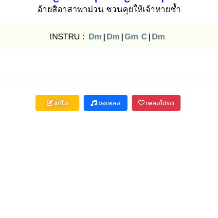
อ้ายสิอ
าสาพาม่วน
ชวนคุย
ให้เจ้าหาย
ช้ำ
INSTRU :
Dm
|
Dm
|
Gm
C
|
Dm
แก้ไข
ขอเพลง
เพลงโปรด