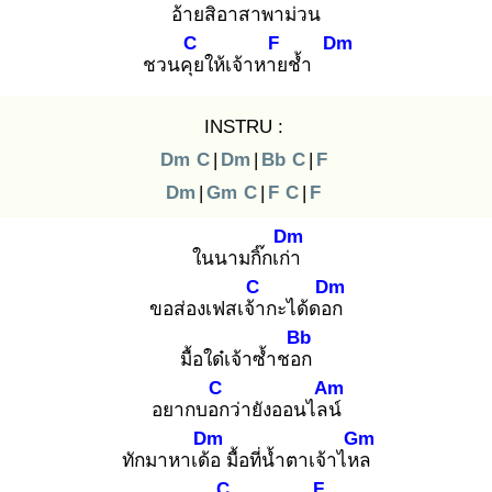
อ้ายสิอ
าสาพาม่วน
C
F
Dm
ชวนคุย
ให้เจ้าหาย
ช้ำ
INSTRU :
Dm
C
|
Dm
|
Bb
C
|
F
Dm
|
Gm
C
|
F
C
|
F
Dm
ในนามกิ๊กเก่า
C
Dm
ขอส่องเฟสเจ้า
กะได้ดอก
Bb
มื้อใด๋เจ้าซ้ำชอก
C
Am
อยากบอก
ว่ายังออนไลน์
Dm
Gm
ทักมาหาเด้อ
มื้อที่น้ำตาเจ้าไหล
C
F