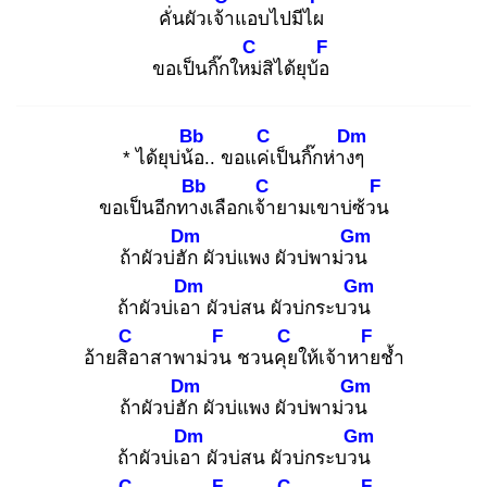
คั่นผัวเจ้า
แอบไปมีไผ
C
F
ขอเป็นกิ๊กใหม่
สิได้ยุบ้อ
Bb
C
Dm
* ได้ยุบ่น้อ
.. ขอแค่เ
ป็นกิ๊กห่างๆ
Bb
C
F
ขอเป็นอีกทาง
เลือกเจ้า
ยามเขาบ่ซ้วน
Dm
Gm
ถ้าผัวบ่ฮัก
ผัวบ่แพง ผัวบ่พาม่วน
Dm
Gm
ถ้าผัวบ่เอา
ผัวบ่สน ผัวบ่กระบวน
C
F
C
F
อ้ายสิอ
าสาพาม่วน
ชวนคุย
ให้เจ้าหาย
ช้ำ
Dm
Gm
ถ้าผัวบ่ฮัก
ผัวบ่แพง ผัวบ่พาม่วน
Dm
Gm
ถ้าผัวบ่เอา
ผัวบ่สน ผัวบ่กระบวน
C
F
C
F