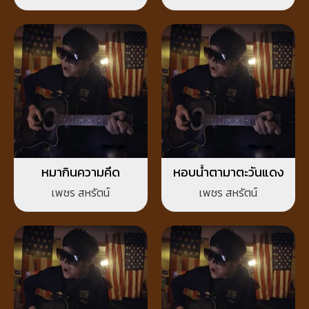
หมากินความคึด
หอบน้ำตามาตะวันแดง
เพชร สหรัตน์
เพชร สหรัตน์