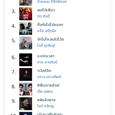
อ้ายแมน ภิสิทธิ์พงษ์
พอได้เสียว
3.
ดิด คิตตี้
ทิ้งกันไม่ได้หรอก
4.
แจ๊ส สปุ๊กนิค
รักไม่ไหวแล้วโว้ย
5.
โจอี้ ภูวศิษฐ์
ระเบิดเวลา
6.
ศาล สานศิลป์
ภวังค์จิต
7.
ปราง ปรางทิพย์
สิลืมเขาแล้วล่ะ
8.
เน็ค นฤพล
แพ้แล้วพาล
9.
ไอซ์ ศรัณยู
เจ้าสาวที่กลัวฝน