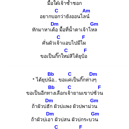
มื้อใด๋เจ้าซ้ำชอก
C
Am
อยากบอก
ว่ายังออนไลน์
Dm
Gm
ทักมาหาเด้อ
มื้อที่น้ำตาเจ้าไหล
C
F
คั่นผัวเจ้า
แอบไปมีไผ
C
F
ขอเป็นกิ๊กใหม่
สิได้ยุบ้อ
Bb
C
Dm
* ได้ยุบ่น้อ
.. ขอแค่เ
ป็นกิ๊กห่างๆ
Bb
C
F
ขอเป็นอีกทาง
เลือกเจ้า
ยามเขาบ่ซ้วน
Dm
Gm
ถ้าผัวบ่ฮัก
ผัวบ่แพง ผัวบ่พาม่วน
Dm
Gm
ถ้าผัวบ่เอา
ผัวบ่สน ผัวบ่กระบวน
C
F