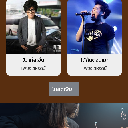
วิวาห์สะอื้น
ได้กันตอนเมา
เพชร สหรัตน์
เพชร สหรัตน์
โหลดเพิ่ม +