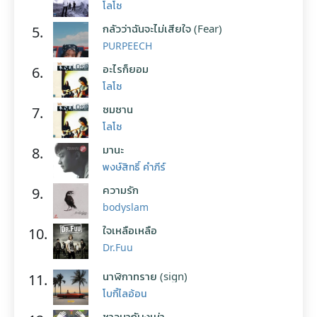
โลโซ
กลัวว่าฉันจะไม่เสียใจ (Fear)
5.
PURPEECH
อะไรก็ยอม
6.
โลโซ
ซมซาน
7.
โลโซ
มานะ
8.
พงษ์สิทธิ์ คำภีร์
ความรัก
9.
bodyslam
ใจเหลือเหลือ
10.
Dr.Fuu
นาฬิกาทราย (sign)
11.
โบกี้ไลอ้อน
ชาวนากับงูเห่า