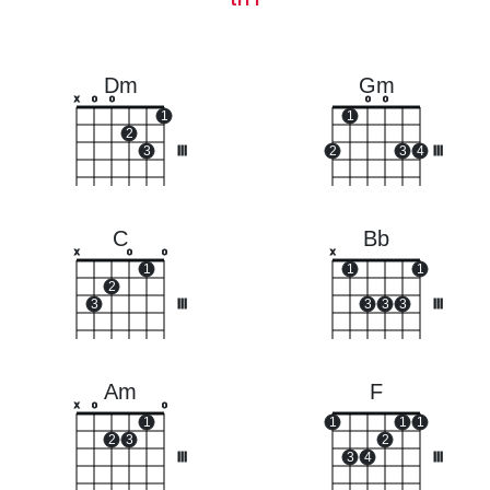
Dm
Gm
x
o
o
o
o
1
1
2
3
III
2
3
4
III
C
Bb
x
o
o
x
1
1
1
2
3
III
3
3
3
III
Am
F
x
o
o
1
1
1
1
2
3
2
III
3
4
III