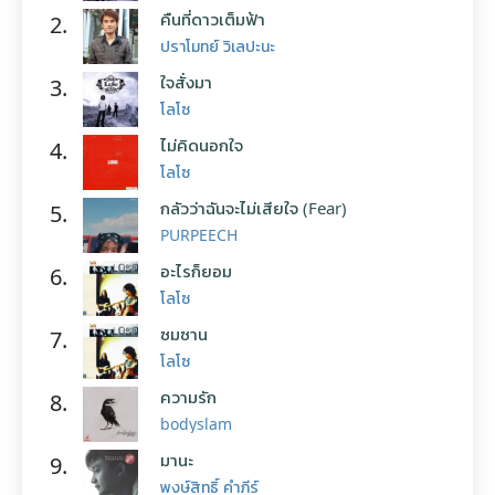
คืนที่ดาวเต็มฟ้า
2.
ปราโมทย์ วิเลปะนะ
ใจสั่งมา
3.
โลโซ
ไม่คิดนอกใจ
4.
โลโซ
กลัวว่าฉันจะไม่เสียใจ (Fear)
5.
PURPEECH
อะไรก็ยอม
6.
โลโซ
ซมซาน
7.
โลโซ
ความรัก
8.
bodyslam
มานะ
9.
พงษ์สิทธิ์ คำภีร์