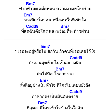
Bm7
ฟากฟ้า
ทะเลมืดหม่น ความงามที่โหดร้าย
Em7
ขอ
เพียงใครคน หนึ่งคนนั้นที่เข้าใจ
Cadd9
Bm7
ที่สุดฉั
นคือใคร และพร้อม
ที่จะก้าวผ่าน
Em7
* เธอจะอยู่หรือไป
สักวัน ถ้าคนที่เธอเคยไว้ใจ
Cadd9
ถึงตอนสุดท้ายไม่เป็นอย่าง
ฝัน
Bm7
มันไม่มีอะไรส
วยงาม
Em7
สิ่งที่อยู่ข้างใน
หัวใจ ที่ใครไม่เคยหยั่งถึง
Cadd9
ถ้าหากตรงนั้นมันอันตรา
ย
Bm7
ที่สุดจะมีใ
ครเข้าใจข้างในใจฉัน