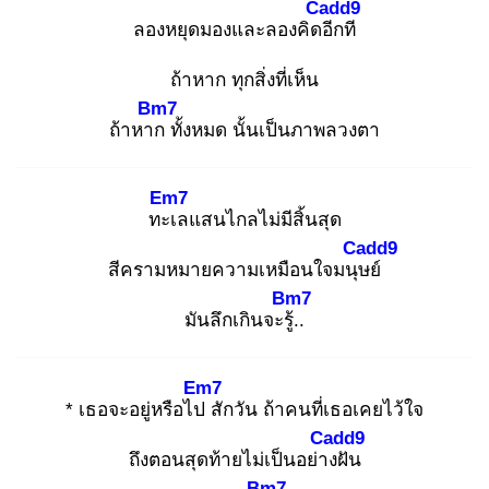
Cadd9
ลองหยุดมองและลองคิดอี
กที
ถ้าหาก ทุกสิ่งที่เห็น
Bm7
ถ้าหาก
ทั้งหมด นั้นเป็นภาพลวงตา
Em7
ทะเ
ลแสนไกลไม่มีสิ้นสุด
Cadd9
สีครามหมายความเหมือนใจมนุษ
ย์
Bm7
มันลึกเกินจะรู้.
.
Em7
* เธอจะอยู่หรือไป
สักวัน ถ้าคนที่เธอเคยไว้ใจ
Cadd9
ถึงตอนสุดท้ายไม่เป็นอย่าง
ฝัน
Bm7