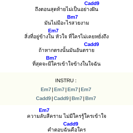
Cadd9
ถึงตอนสุดท้ายไม่เป็นอย่าง
ฝัน
Bm7
มันไม่มีอะไรส
วยงาม
Em7
สิ่งที่อยู่ข้างใน
หัวใจ ที่ใครไม่เคยหยั่งถึง
Cadd9
ถ้าหากตรงนั้นมันอันตรา
ย
Bm7
ที่สุดจะมีใ
ครเข้าใจข้างในใจฉัน
INSTRU :
Em7
|
Em7
|
Em7
|
Em7
Cadd9
|
Cadd9
|
Bm7
|
Bm7
Em7
ความลับ
สีคราม ไม่มีใครรู้ใครเข้าใจ
Cadd9
คำตอบฉัน
คือใคร