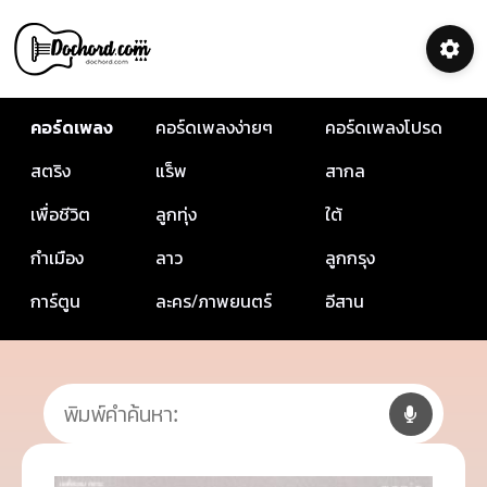
คอร์ดเพลง
คอร์ดเพลงง่ายๆ
คอร์ดเพลงโปรด
สตริง
แร็พ
สากล
เพื่อชีวิต
ลูกทุ่ง
ใต้
กำเมือง
ลาว
ลูกกรุง
การ์ตูน
ละคร/ภาพยนตร์
อีสาน