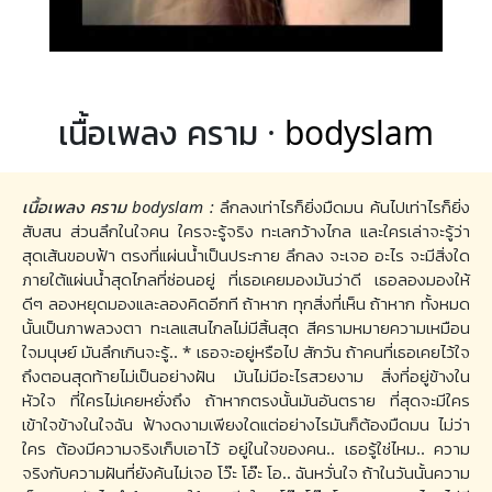
เนื้อเพลง คราม ·
bodyslam
เนื้อเพลง คราม bodyslam :
ลึกลงเท่าไรก็ยิ่งมืดมน ค้นไปเท่าไรก็ยิ่ง
สับสน ส่วนลึกในใจคน ใครจะรู้จริง ทะเลกว้างไกล และใครเล่าจะรู้ว่า
สุดเส้นขอบฟ้า ตรงที่แผ่นน้ำเป็นประกาย ลึกลง จะเจอ อะไร จะมีสิ่งใด
ภายใต้แผ่นน้ำสุดไกลที่ซ่อนอยู่ ที่เธอเคยมองมันว่าดี เธอลองมองให้
ดีๆ ลองหยุดมองและลองคิดอีกที ถ้าหาก ทุกสิ่งที่เห็น ถ้าหาก ทั้งหมด
นั้นเป็นภาพลวงตา ทะเลแสนไกลไม่มีสิ้นสุด สีครามหมายความเหมือน
ใจมนุษย์ มันลึกเกินจะรู้.. * เธอจะอยู่หรือไป สักวัน ถ้าคนที่เธอเคยไว้ใจ
ถึงตอนสุดท้ายไม่เป็นอย่างฝัน มันไม่มีอะไรสวยงาม สิ่งที่อยู่ข้างใน
หัวใจ ที่ใครไม่เคยหยั่งถึง ถ้าหากตรงนั้นมันอันตราย ที่สุดจะมีใคร
เข้าใจข้างในใจฉัน ฟ้างดงามเพียงใดแต่อย่างไรมันก็ต้องมืดมน ไม่ว่า
ใคร ต้องมีความจริงเก็บเอาไว้ อยู่ในใจของคน.. เธอรู้ใช่ไหม.. ความ
จริงกับความฝันที่ยังค้นไม่เจอ โว๊ะ โอ๊ะ โอ.. ฉันหวั่นใจ ถ้าในวันนั้นความ