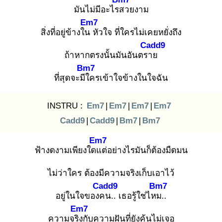
มันไม่มีอะไรส
วยงาม
Em7
สิ่งที่อยู่ข้างใน
หัวใจ ที่ใครไม่เคยหยั่งถึง
Cadd9
ถ้าหากตรงนั้นมันอันตรา
ย
Bm7
ที่สุดจะมีใ
ครเข้าใจข้างในใจฉัน
INSTRU :
Em7
|
Em7
|
Em7
|
Em7
Cadd9
|
Cadd9
|
Bm7
|
Bm7
Em7
ฟ้างดงามเพียงใดแ
ต่อย่างไรมันก็ต้องมืดมน
ไม่ว่าใคร ต้องมีความจริงเก็บเอาไว้
Cadd9
Bm7
อยู่ในใจของค
น.. เธอรู้ใช่ไหม
..
Em7
ความจริง
กับความฝันที่ยังค้นไม่เจอ