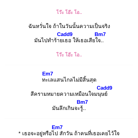
โว๊ะ โอ๊ะ โอ..
ฉันหวั่นใจ ถ้าในวันนั้นความเป็นจริง
Cadd9
Bm7
มันไปทำร้ายเ
ธอ ให้เธอเสียใจ.
.
โว๊ะ โอ๊ะ โอ..
Em7
ทะเ
ลแสนไกลไม่มีสิ้นสุด
Cadd9
สีครามหมายความเหมือนใจมนุษ
ย์
Bm7
มันลึกเกินจะรู้.
.
Em7
* เธอจะอยู่หรือไป
สักวัน ถ้าคนที่เธอเคยไว้ใจ