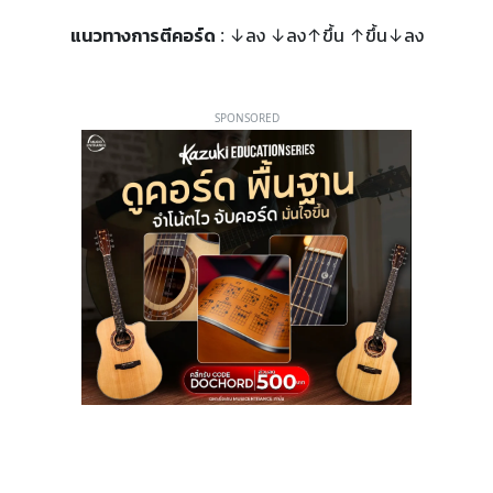
แนวทางการตีคอร์ด
: ↓ลง ↓ลง↑ขึ้น ↑ขึ้น↓ลง
SPONSORED