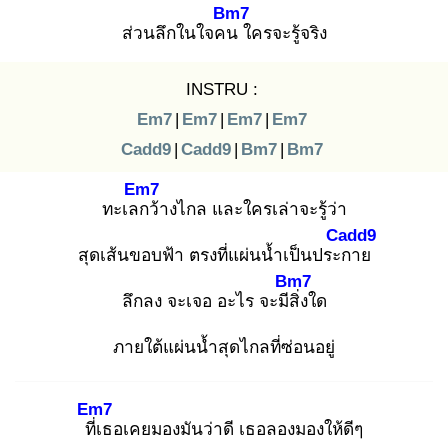
Bm7
ส่วนลึกในใจคน
ใครจะรู้จริง
INSTRU :
Em7
|
Em7
|
Em7
|
Em7
Cadd9
|
Cadd9
|
Bm7
|
Bm7
Em7
ทะเลก
ว้างไกล และใครเล่าจะรู้ว่า
Cadd9
สุดเส้นขอบฟ้า ตรงที่แผ่นน้ำเป็นประก
าย
Bm7
ลึกลง จะเจอ อะไร จะมีสิ่
งใด
ภายใต้แผ่นน้ำสุดไกลที่ซ่อนอยู่
Em7
ที่เ
ธอเคยมองมันว่าดี เธอลองมองให้ดีๆ