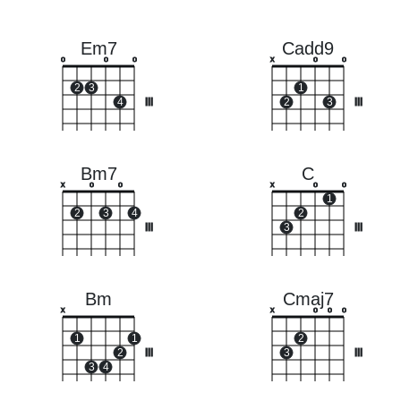
Em7
Cadd9
o
o
o
x
o
o
2
3
1
4
III
2
3
III
Bm7
C
x
o
o
x
o
o
1
2
3
4
2
III
3
III
Bm
Cmaj7
x
x
o
o
o
1
1
2
2
III
3
III
3
4