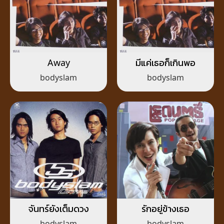
Away
มีแค่เธอก็เกินพอ
bodyslam
bodyslam
จันทร์ยังเต็มดวง
รักอยู่ข้างเธอ
bodyslam
bodyslam