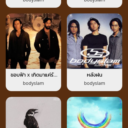
ขอบฟ้า x เกิดมาแค่รัก
หลังฝน
กัน
bodyslam
bodyslam