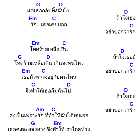
G
D
แต่เธอ
กลับทิ้งฉัน
ไป
D
ถ้าใจเ
ธอ
Em
C
รัก
.. เธอเคย
บอก
G
อย่าบอกว่ารั
Em
C
โหด
ร้ายเหลือเกิน
D
G
D
ถ้าใจเ
ธอม
โหด
ร้ายเหลือเกิน
เกินจะทนไหว
G
Em
C
อย่าบอกว่ารั
เธอ
มัวพะวง
อยู่กับคนไหน
G
D
D
จึงทำ
ให้เธอลืมฉันไป
ถ้าใจเ
ธอ
G
Am
C
อย่าบอกว่ารั
คงเป็นเพราะรัก
ที่ทำใ
ห้ฉันได้พบเธอ
G
Em
เธอคงจะหลง
ทาง จึงทำใ
ห้เราไกลห่าง