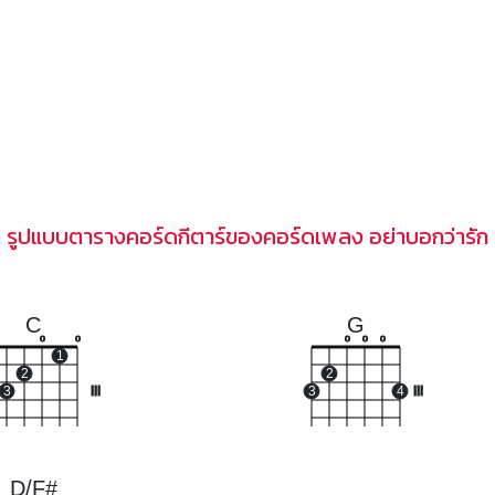
รูปแบบตารางคอร์ดกีตาร์ของคอร์ดเพลง อย่าบอกว่ารัก
C
G
o
o
o
o
o
1
2
2
3
III
3
4
III
D/F#