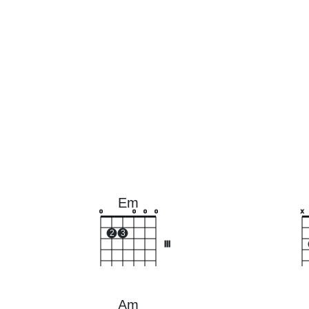
Em
o
o
o
o
x
2
3
III
Am