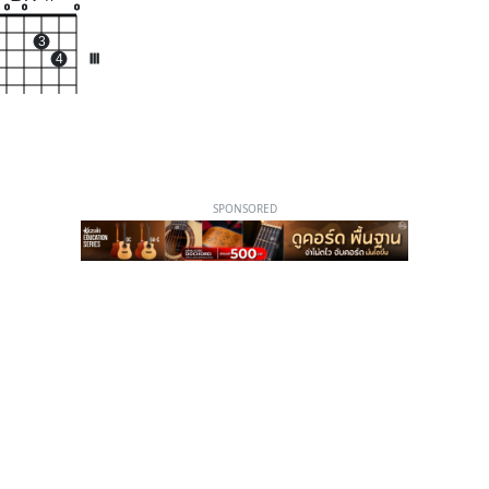
o
o
o
3
4
III
SPONSORED