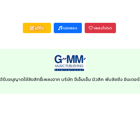
แก้ไข
ขอเพลง
เพลงโปรด
ด้รับอนุญาตใช้ลิขสิทธิ์เพลงจาก บริษัท จีเอ็มเอ็ม มิวสิค พับลิชชิ่ง อินเ