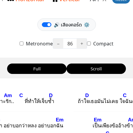
A
🔊 เสียงคอร์ด
⚙️
Metronome
−
86
+
Compact
Full
Scroll
Am
C
D
D
C
าะรัก
..
ที่ทำให้เจ็บช้ำ
ถ้าใจเ
ธอมันไม่เคย ใจฉั
น
G
Em
Em
A
ก
อย่าบอกว่าหลง อย่าบอกฉัน
เป็น
เพียงข้ออ้างข้