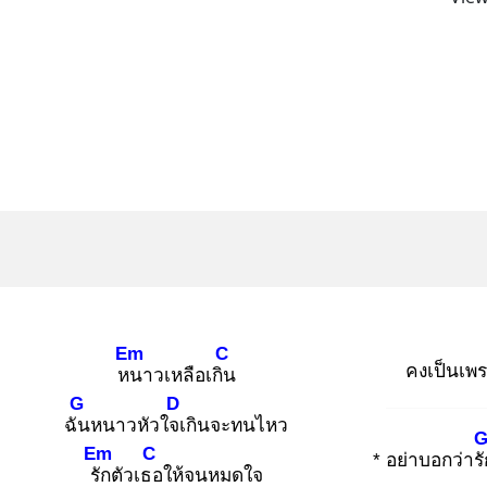
Em
C
คงเป็นเพร
หน
าวเหลือเกิน
G
D
ฉัน
หนาวหัวใจเ
กินจะทนไหว
Em
C
* อย่าบอกว่ารั
รัก
ตัวเธอ
ให้จนหมดใจ