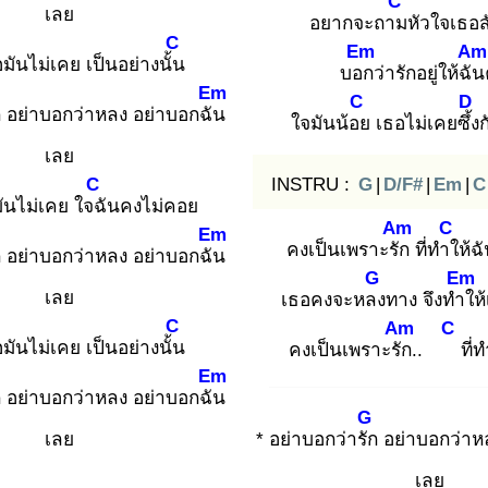
C
เลย
อยากจะถาม
หัวใจเธอส
C
Em
Am
มันไม่เคย เป็นอย่างนั้น
บอก
ว่ารักอยู่ให้ฉัน
Em
C
D
ก
อย่าบอกว่าหลง อย่าบอกฉัน
ใจมันน้อย
เธอไม่เคยซึ้ง
ก
เลย
C
INSTRU :
G
|
D/F#
|
Em
|
C
ันไม่เคย ใจฉั
นคงไม่คอย
Am
C
Em
คงเป็นเพราะรัก
ที่ทำใ
ห้ฉ
ก
อย่าบอกว่าหลง อย่าบอกฉัน
G
Em
เลย
เธอคงจะหลง
ทาง จึงทำใ
ห
C
Am
C
มันไม่เคย เป็นอย่างนั้น
คงเป็นเพราะรัก
..
ที่
Em
ก
อย่าบอกว่าหลง อย่าบอกฉัน
G
เลย
* อย่าบอกว่ารัก
อย่าบอกว่าห
เลย