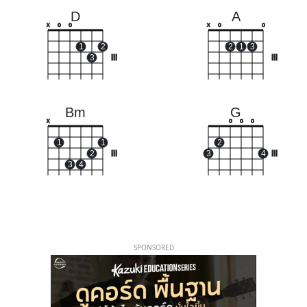
D
A
x
o
o
x
o
o
1
2
2
1
3
3
III
III
Bm
G
x
o
o
o
1
1
2
2
III
3
4
III
3
4
SPONSORED