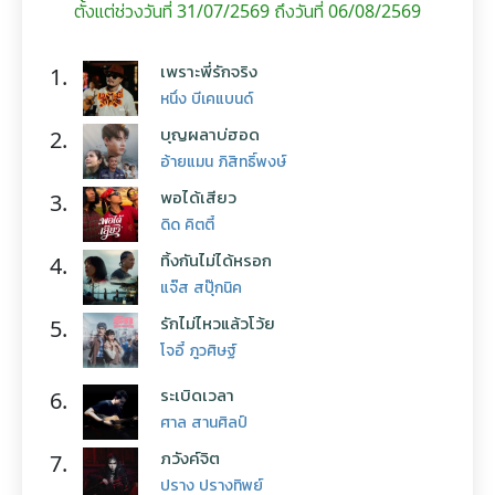
ตั้งแต่ช่วงวันที่ 31/07/2569 ถึงวันที่ 06/08/2569
เพราะพี่รักจริง
1.
หนึ่ง บีเคแบนด์
บุญผลาบ่ฮอด
2.
อ้ายแมน ภิสิทธิ์พงษ์
พอได้เสียว
3.
ดิด คิตตี้
ทิ้งกันไม่ได้หรอก
4.
แจ๊ส สปุ๊กนิค
รักไม่ไหวแล้วโว้ย
5.
โจอี้ ภูวศิษฐ์
ระเบิดเวลา
6.
ศาล สานศิลป์
ภวังค์จิต
7.
ปราง ปรางทิพย์