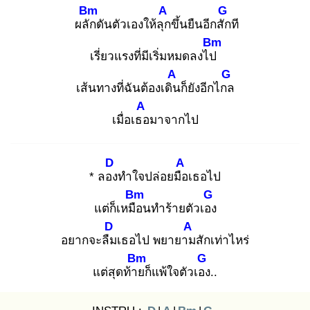
Bm
A
G
ผลัก
ดันตัวเองให้ลุก
ขึ้นยืนอีกสัก
ที
Bm
เรี่ยวแรงที่มีเริ่มหมดลงไป
A
G
เส้นทางที่ฉันต้องเดิน
ก็ยังอีกไกล
A
เมื่อเธอ
มาจากไป
D
A
* ลอง
ทำใจปล่อยมือ
เธอไป
Bm
G
แต่ก็เหมือ
นทำร้ายตัวเอง
D
A
อยากจะลืม
เธอไป พยายาม
สักเท่าไหร่
Bm
G
แต่สุดท้าย
ก็แพ้ใจตัวเอง
..