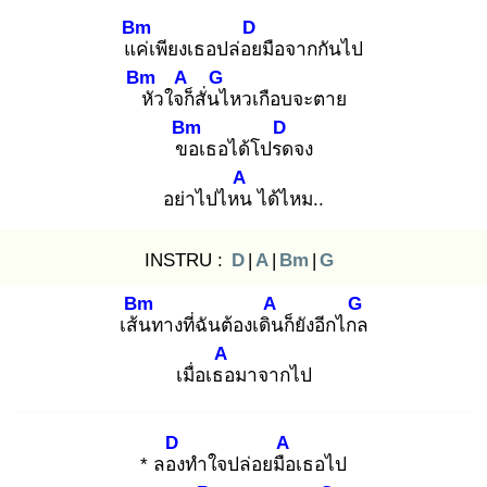
Bm
D
แค่
เพียงเธอปล่อย
มือจากกันไป
Bm
A
G
หั
วใจก็
สั่นไ
หวเกือบจะตาย
Bm
D
ขอ
เธอได้โปรด
จง
A
อย่าไปไหน
ได้ไหม..
INSTRU :
D
|
A
|
Bm
|
G
Bm
A
G
เส้น
ทางที่ฉันต้องเดิน
ก็ยังอีกไกล
A
เมื่อเธอ
มาจากไป
D
A
* ลอง
ทำใจปล่อยมือ
เธอไป