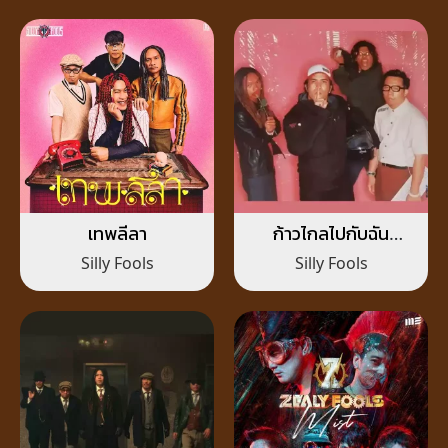
เทพลีลา
ก้าวไกลไปกับฉัน
(Yamaha X1)
Silly Fools
Silly Fools