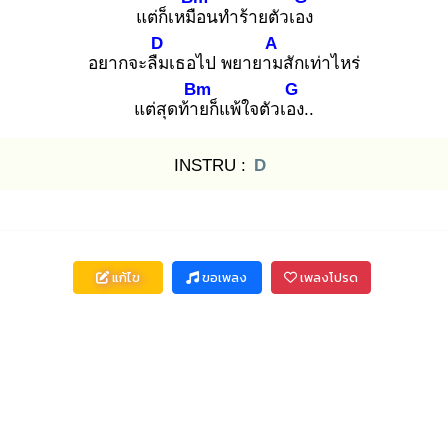
แต่ก็เหมือ
นทำร้ายตัวเอง
D
A
อยากจะลืม
เธอไป พยายาม
สักเท่าไหร่
Bm
G
แต่สุดท้าย
ก็แพ้ใจตัวเอง
..
INSTRU :
D
แก้ไข
ขอเพลง
เพลงโปรด