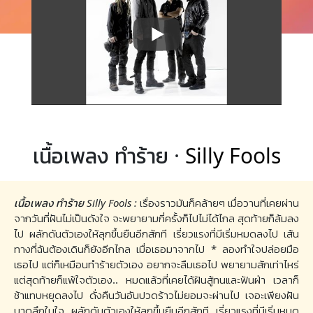
เนื้อเพลง ทำร้าย ·
Silly Fools
เนื้อเพลง ทำร้าย Silly Fools :
เรื่องราวมันก็คล้ายๆ เมื่อวานที่เคยผ่าน
จากวันที่ฝันไม่เป็นดังใจ จะพยายามกี่ครั้งก็ไปไม่ได้ไกล สุดท้ายก็ล้มลง
ไป ผลักดันตัวเองให้ลุกขึ้นยืนอีกสักที เรี่ยวแรงที่มีเริ่มหมดลงไป เส้น
ทางที่ฉันต้องเดินก็ยังอีกไกล เมื่อเธอมาจากไป * ลองทำใจปล่อยมือ
เธอไป แต่ก็เหมือนทำร้ายตัวเอง อยากจะลืมเธอไป พยายามสักเท่าไหร่
แต่สุดท้ายก็แพ้ใจตัวเอง.. หมดแล้วที่เคยได้ฝันสู้ทนและฟันฝ่า เวลาก็
ช้าแทบหยุดลงไป ดั่งคืนวันอันปวดร้าวไม่ยอมจะผ่านไป เจอะเพียงฝัน
บาดลึกในใจ ผลักดันตัวเองให้ลุกขึ้นยืนอีกสักที เรี่ยวแรงที่มีเริ่มหมด