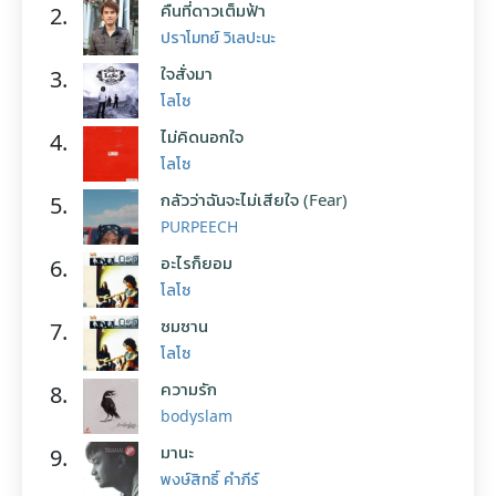
คืนที่ดาวเต็มฟ้า
2.
ปราโมทย์ วิเลปะนะ
ใจสั่งมา
3.
โลโซ
ไม่คิดนอกใจ
4.
โลโซ
กลัวว่าฉันจะไม่เสียใจ (Fear)
5.
PURPEECH
อะไรก็ยอม
6.
โลโซ
ซมซาน
7.
โลโซ
ความรัก
8.
bodyslam
มานะ
9.
พงษ์สิทธิ์ คำภีร์