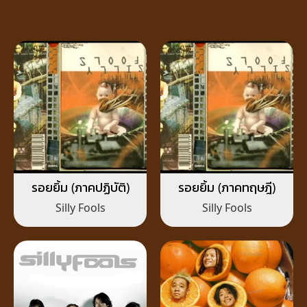
รอยยิ้ม (ภาคปฏิบัติ)
รอยยิ้ม (ภาคทฤษฎี)
Silly Fools
Silly Fools