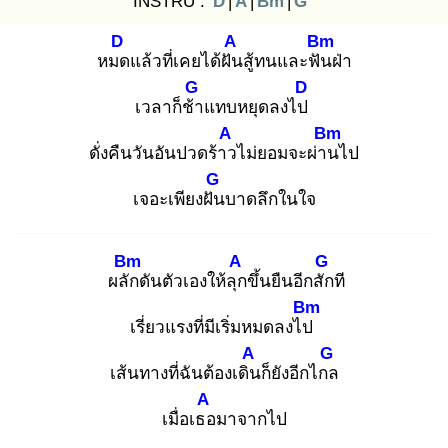
INSTRU :
D
|
A
|
Bm
|
G
D
A
Bm
หมด
แล้วที่เคยได้ฝัน
สู้ทนและฟัน
ฝ่า
G
D
เวลาก็ช้า
แทบหยุดลงไป
A
Bm
ดั่งคืนวันอันปวดร้าว
ไม่ยอมจะผ่าน
ไป
G
เจอะเพียงฝัน
บาดลึกในใจ
Bm
A
G
ผลัก
ดันตัวเองให้ลุก
ขึ้นยืนอีกสัก
ที
Bm
เรี่ยวแรงที่มีเริ่มหมดลงไป
A
G
เส้นทางที่ฉันต้องเดิน
ก็ยังอีกไกล
A
เมื่อเธอ
มาจากไป