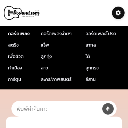
คอร์ดเพลง
คอร์ดเพลงง่ายๆ
คอร์ดเพลงโปรด
สตริง
แร็พ
สากล
เพื่อชีวิต
ลูกทุ่ง
ใต้
กำเมือง
ลาว
ลูกกรุง
การ์ตูน
ละคร/ภาพยนตร์
อีสาน