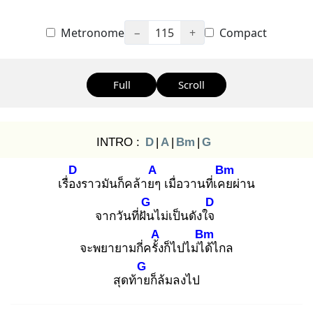
Metronome
−
115
+
Compact
Full
Scroll
INTRO :
D
|
A
|
Bm
|
G
D
A
Bm
เรื่อง
ราวมันก็คล้ายๆ
เมื่อวานที่เคย
ผ่าน
G
D
จากวันที่ฝัน
ไม่เป็นดังใจ
A
Bm
จะพยายามกี่ครั้ง
ก็ไปไม่ได้
ไกล
G
สุดท้าย
ก็ล้มลงไป