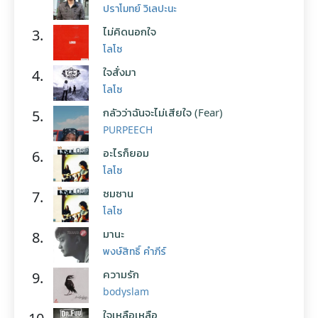
ปราโมทย์ วิเลปะนะ
ไม่คิดนอกใจ
3.
โลโซ
ใจสั่งมา
4.
โลโซ
กลัวว่าฉันจะไม่เสียใจ (Fear)
5.
PURPEECH
อะไรก็ยอม
6.
โลโซ
ซมซาน
7.
โลโซ
มานะ
8.
พงษ์สิทธิ์ คำภีร์
ความรัก
9.
bodyslam
ใจเหลือเหลือ