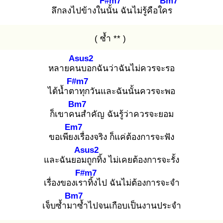
F#m7
Bm7
ลึกลงไปข้างในนั้
น ฉันไม่รู้คือใคร
( ซ้ำ ** )
Asus2
หลายคน
บอกฉันว่าฉันไม่ควรจะรอ
F#m7
ได้น้ำตา
ทุกวันและฉันนั้นควรจะพอ
Bm7
ก็เขาคน
สำคัญ ฉันรู้ว่าควรจะยอม
Em7
ขอเพียง
เรื่องจริง ก็แค่ต้องการจะฟัง
Asus2
และฉันยอม
ถูกทิ้ง ไม่เคยต้องการจะรั้ง
F#m7
เรื่องของเรา
ทิ้งไป ฉันไม่ต้องการจะจำ
Bm7
เจ็บซ้ำมา
ซ้ำไปจนเกือบเป็นงานประจำ