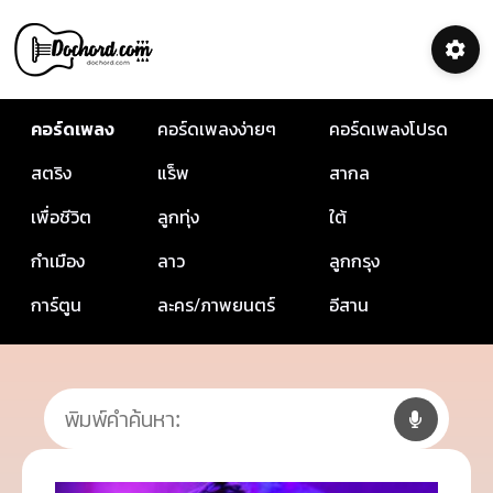
คอร์ดเพลง
คอร์ดเพลงง่ายๆ
คอร์ดเพลงโปรด
สตริง
แร็พ
สากล
เพื่อชีวิต
ลูกทุ่ง
ใต้
กำเมือง
ลาว
ลูกกรุง
การ์ตูน
ละคร/ภาพยนตร์
อีสาน