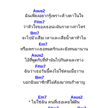
Asus2
ฉันเพียง
อยากรู้เพราะค้างคาในใจ
F#m7
ว่าหัวใจข
องเธอน่ะมันราคาเท่าไหร่
Bm7
จะไปมัว
เสียเวลาและเสียน้ำตาทำไม
Em7
หรือเพราะเธอ
หมดรักและยังทนมานาน
Asus2
ไอ้ที่พูด
กับที่ทำมันไปกันคนละทาง
F#m7
ฉันว่าเธอ
วันนี้คงไม่ใช่คนเมื่อวาน
Bm7
บอกฉันมา
ซักทีไม่ต้องมาทนรำคาญ
Em7
Asus2
* ไม่ใช่ฉั
น คนที่เธอเคยใฝ่ฝั
น