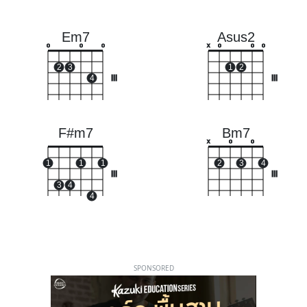
Em7
Asus2
o
o
o
x
o
o
o
2
3
1
2
4
III
III
F#m7
Bm7
x
o
o
1
1
1
2
3
4
III
III
3
4
4
SPONSORED