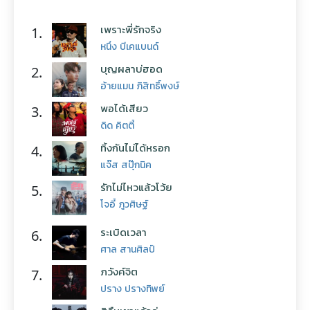
เพราะพี่รักจริง
1.
หนึ่ง บีเคแบนด์
บุญผลาบ่ฮอด
2.
อ้ายแมน ภิสิทธิ์พงษ์
พอได้เสียว
3.
ดิด คิตตี้
ทิ้งกันไม่ได้หรอก
4.
แจ๊ส สปุ๊กนิค
รักไม่ไหวแล้วโว้ย
5.
โจอี้ ภูวศิษฐ์
ระเบิดเวลา
6.
ศาล สานศิลป์
ภวังค์จิต
7.
ปราง ปรางทิพย์