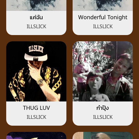
แค่ฉัน
Wonderful Tonight
ILLSLICK
ILLSLICK
THUG LUV
กำปุ๊ง
ILLSLICK
ILLSLICK