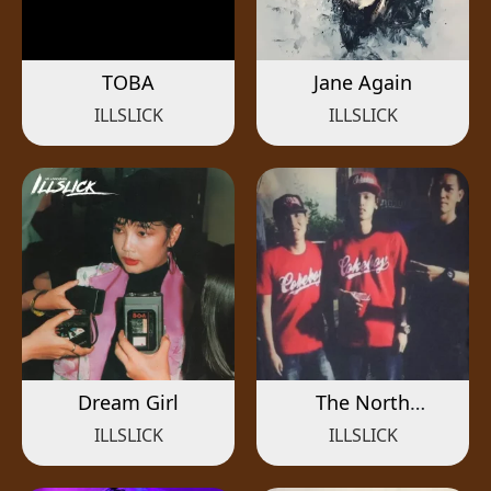
TOBA
Jane Again
ILLSLICK
ILLSLICK
Dream Girl
The North
Remembers
ILLSLICK
ILLSLICK