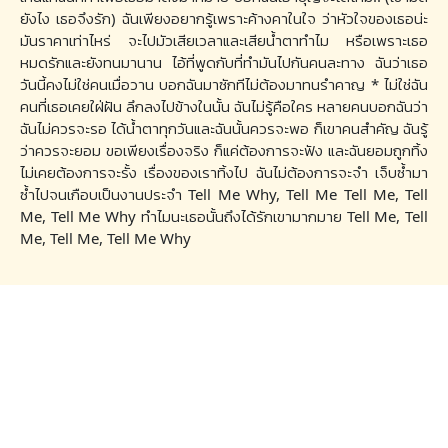
ยังไง เธอจึงรัก) ฉันเพียงอยากรู้เพราะค้างคาในใจ ว่าหัวใจของเธอน่ะ
มันราคาเท่าไหร่ จะไปมัวเสียเวลาและเสียน้ำตาทำไม หรือเพราะเธอ
หมดรักและยังทนมานาน ไอ้ที่พูดกับที่ทำมันไปกันคนละทาง ฉันว่าเธอ
วันนี้คงไม่ใช่คนเมื่อวาน บอกฉันมาซักทีไม่ต้องมาทนรำคาญ * ไม่ใช่ฉัน
คนที่เธอเคยใฝ่ฝัน ลึกลงไปข้างในนั้น ฉันไม่รู้คือใคร หลายคนบอกฉันว่า
ฉันไม่ควรจะรอ ได้น้ำตาทุกวันและฉันนั้นควรจะพอ ก็เขาคนสำคัญ ฉันรู้
ว่าควรจะยอม ขอเพียงเรื่องจริง ก็แค่ต้องการจะฟัง และฉันยอมถูกทิ้ง
ไม่เคยต้องการจะรั้ง เรื่องของเราทิ้งไป ฉันไม่ต้องการจะจำ เจ็บซ้ำมา
ซ้ำไปจนเกือบเป็นงานประจำ Tell Me Why, Tell Me Tell Me, Tell
Me, Tell Me Why ทำไมนะเธอนั้นถึงได้รักเขามากมาย Tell Me, Tell
Me, Tell Me, Tell Me Why