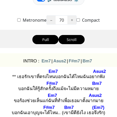
Metronome
−
70
+
Compact
Full
Scroll
INTRO :
Em7
|
Asus2
|
F#m7
|
Bm7
Em7
Asus2
** เธอรักเขาที่ตรงไหน
บอกฉันได้ไหมฉันอยาก
ฟัง
F#m7
Bm7
บอกฉันให้รู้สักครั้ง
ถึงแม้จะไม่มีความหมาย
Em7
Asus2
ขอร้องช่วยเห็นแก่ฉัน
ที่ทำเพื่อเธอมาตั้งมาก
มาย
F#m7
Bm7
(Em7)
บอกฉันเอาบุญจะได้
ไหม.. (เขา
มีดียังไง เธอจึง
รัก)