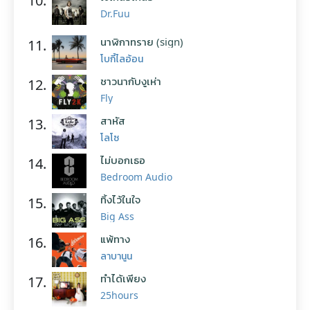
10.
Dr.Fuu
นาฬิกาทราย (sign)
11.
โบกี้ไลอ้อน
ชาวนากับงูเห่า
12.
Fly
สาหัส
13.
โลโซ
ไม่บอกเธอ
14.
Bedroom Audio
ทิ้งไว้ในใจ
15.
Big Ass
แพ้ทาง
16.
ลาบานูน
ทำได้เพียง
17.
25hours