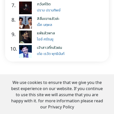
ภวังค์จิต
7.
ปราง ปรางทิพย์
สิลืมเขาแล้วล่ะ
8.
เน็ค นฤพล
แพ้แล้วพาล
9.
ไอซ์ ศรัณยู
เจ้าสาวที่กลัวฝน
10.
เต๋อ เรวัต พุทธินันท์
We use cookies to ensure that we give you the
best experience on our website. If you continue
to use this site we will assume that you are
happy with it. for more information please read
our Privacy Policy