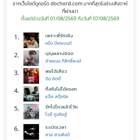
จากเว็บไซต์ดูคอร์ด dochord.com มากที่สุดในช่วงสัปดาห์
ที่ผ่านมา
ตั้งแต่ช่วงวันที่ 01/08/2569 ถึงวันที่ 07/08/2569
เพราะพี่รักจริง
1.
หนึ่ง บีเคแบนด์
บุญผลาบ่ฮอด
2.
อ้ายแมน ภิสิทธิ์พงษ์
พอได้เสียว
3.
ดิด คิตตี้
ทิ้งกันไม่ได้หรอก
4.
แจ๊ส สปุ๊กนิค
รักไม่ไหวแล้วโว้ย
5.
โจอี้ ภูวศิษฐ์
ระเบิดเวลา
6.
ศาล สานศิลป์