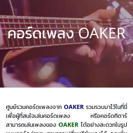
คอร์ดเพลง OAKER
ศูนย์รวมคอร์ดเพลงจาก
OAKER
รวมรวบมาไว้ในที่นี่
เพื่อผู้ที่สนใจเล่นคอร์ดเพลง หรือคอร์ดกีตาร์
สามารถเล่นเพลงของ
OAKER
ได้อย่างสะดวกในรูป