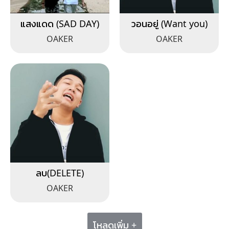
แสงแดด (SAD DAY)
วอนอยู่ (Want you)
OAKER
OAKER
ลบ(DELETE)
OAKER
โหลดเพิ่ม +