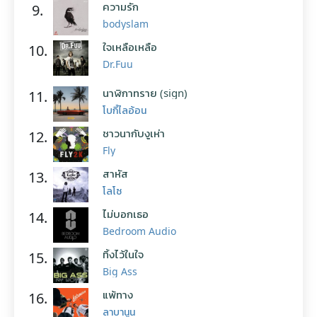
ความรัก
9.
bodyslam
ใจเหลือเหลือ
10.
Dr.Fuu
นาฬิกาทราย (sign)
11.
โบกี้ไลอ้อน
ชาวนากับงูเห่า
12.
Fly
สาหัส
13.
โลโซ
ไม่บอกเธอ
14.
Bedroom Audio
ทิ้งไว้ในใจ
15.
Big Ass
แพ้ทาง
16.
ลาบานูน