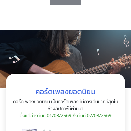
คอร์ดเพลงยอดนิยม
คอร์ดเพลงยอดนิยม เป็นคอร์ดเพลงที่มีการเล่นมากที่สุดใน
ช่วงสัปดาห์ที่ผ่านมา
ตั้งแต่ช่วงวันที่ 01/08/2569 ถึงวันที่ 07/08/2569