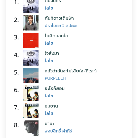
คืนจันทร์
1.
โลโซ
คืนที่ดาวเต็มฟ้า
2.
ปราโมทย์ วิเลปะนะ
ไม่คิดนอกใจ
3.
โลโซ
ใจสั่งมา
4.
โลโซ
กลัวว่าฉันจะไม่เสียใจ (Fear)
5.
PURPEECH
อะไรก็ยอม
6.
โลโซ
ซมซาน
7.
โลโซ
มานะ
8.
พงษ์สิทธิ์ คำภีร์