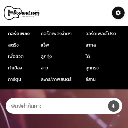
คอร์ดเพลง
คอร์ดเพลงง่ายๆ
คอร์ดเพลงโปรด
สตริง
แร็พ
สากล
เพื่อชีวิต
ลูกทุ่ง
ใต้
กำเมือง
ลาว
ลูกกรุง
การ์ตูน
ละคร/ภาพยนตร์
อีสาน