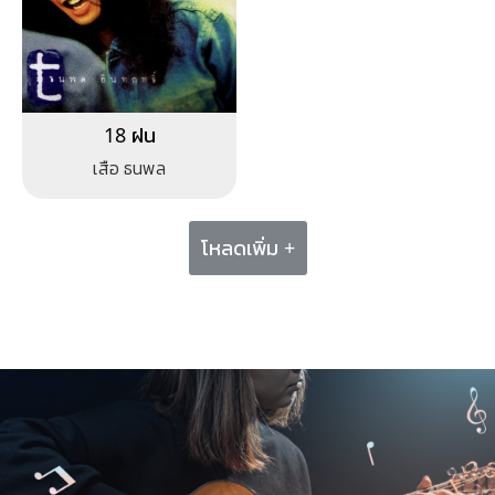
18 ฝน
เสือ ธนพล
โหลดเพิ่ม +