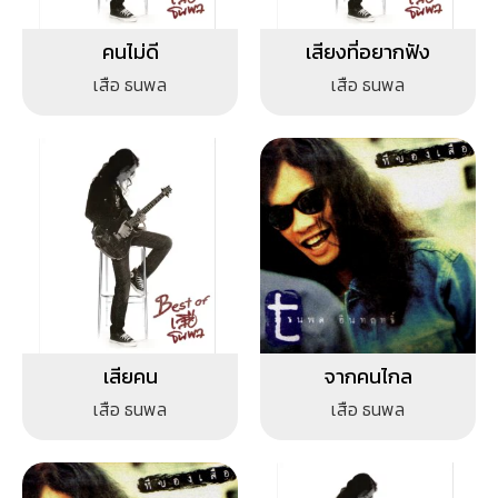
คนไม่ดี
เสียงที่อยากฟัง
เสือ ธนพล
เสือ ธนพล
เสียคน
จากคนไกล
เสือ ธนพล
เสือ ธนพล