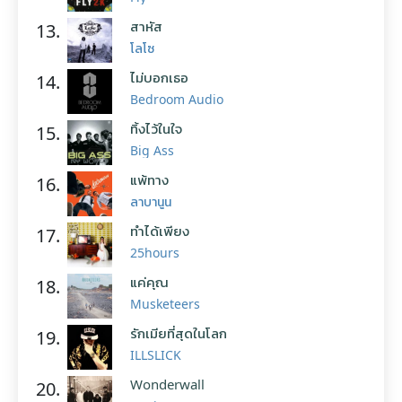
สาหัส
13.
โลโซ
ไม่บอกเธอ
14.
Bedroom Audio
ทิ้งไว้ในใจ
15.
Big Ass
แพ้ทาง
16.
ลาบานูน
ทำได้เพียง
17.
25hours
แค่คุณ
18.
Musketeers
รักเมียที่สุดในโลก
19.
ILLSLICK
Wonderwall
20.