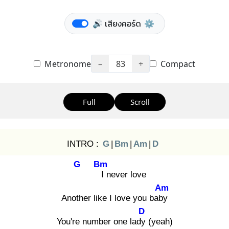
🔊 เสียงคอร์ด
⚙️
Metronome
−
83
+
Compact
Full
Scroll
INTRO :
G
|
Bm
|
Am
|
D
G
Bm
I
never love
Am
Another like I love you baby
D
You're number one lady
(yeah)