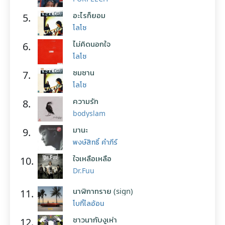
อะไรก็ยอม
5.
โลโซ
ไม่คิดนอกใจ
6.
โลโซ
ซมซาน
7.
โลโซ
ความรัก
8.
bodyslam
มานะ
9.
พงษ์สิทธิ์ คำภีร์
ใจเหลือเหลือ
10.
Dr.Fuu
นาฬิกาทราย (sign)
11.
โบกี้ไลอ้อน
ชาวนากับงูเห่า
12.