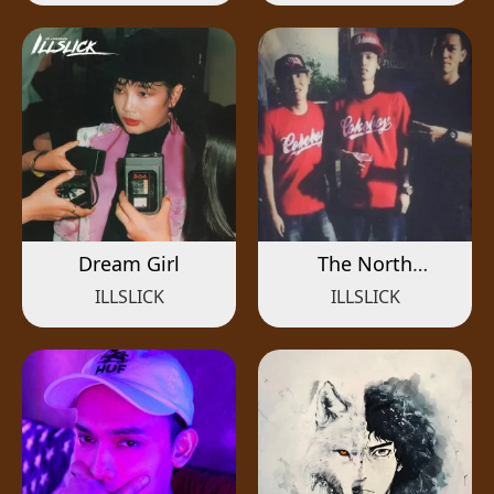
Dream Girl
The North
Remembers
ILLSLICK
ILLSLICK