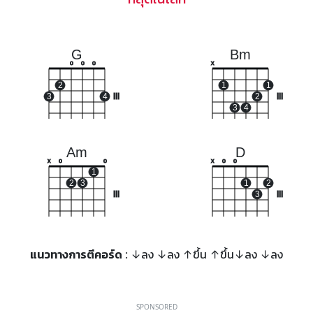
G
Bm
o
o
o
x
2
1
1
3
4
III
2
III
3
4
Am
D
x
o
o
x
o
o
1
2
3
1
2
III
3
III
แนวทางการตีคอร์ด
: ↓ลง ↓ลง ↑ขึ้น ↑ขึ้น↓ลง ↓ลง
SPONSORED