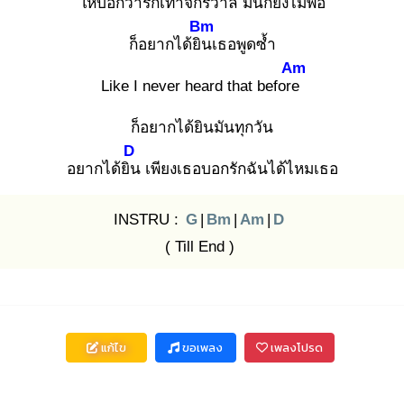
ให้บอกว่ารัก
เท่าจักรวาล มันก็ยังไม่พอ
Bm
ก็อยากได้ยิน
เธอพูดซ้ำ
Am
Like I never heard that before
ก็อยากได้ยินมันทุกวัน
D
อยากได้ยิน
เพียงเธอบอกรักฉันได้ไหมเธอ
INSTRU :
G
|
Bm
|
Am
|
D
( Till End )
แก้ไข
ขอเพลง
เพลงโปรด