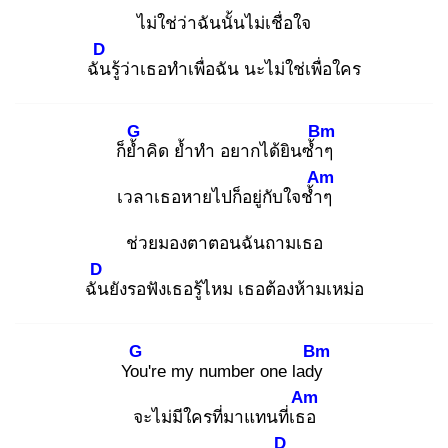
ไม่ใช่ว่าฉันนั้นไม่เชื่อใจ
D
ฉัน
รู้ว่าเธอทำเพื่อฉัน นะไม่ใช่เพื่อใคร
G
Bm
ก็ย้ำ
คิด ย้ำทำ อยากได้ยินซ้ำๆ
Am
เวลาเธอหายไปก็อยู่กับใจช้ำๆ
ช่วยมองตาตอนฉันถามเธอ
D
ฉัน
ยังรอฟังเธอรู้ไหม เธอต้องห้ามเหม่อ
G
Bm
You
're my number one lady
Am
จะไม่มีใครที่มาแทนที่เธอ
D