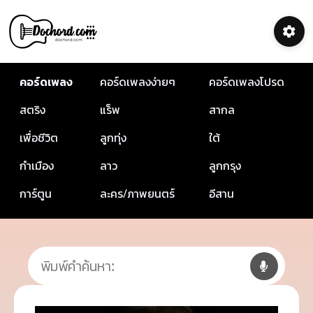
คอร์ดเพลง
คอร์ดเพลงง่ายๆ
คอร์ดเพลงโปรด
สตริง
แร็พ
สากล
เพื่อชีวิต
ลูกทุ่ง
ใต้
กำเมือง
ลาว
ลูกกรุง
การ์ตูน
ละคร/ภาพยนตร์
อีสาน