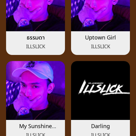
ธรรมดา
Uptown Girl
ILLSLICK
ILLSLICK
My Sunshine
Darling
(Acoustic)
ILLSLICK
ILLSLICK