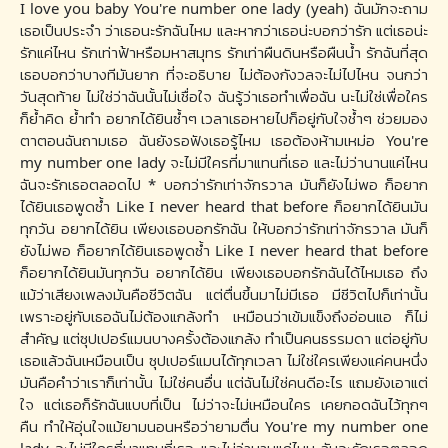
I love you baby You're number one lady (yeah) ฉันมักจะถาม
เธอเป็นประจำ ว่าเธอนะรักฉันไหม และหากว่าเธอน่ะบอกว่ารัก แต่เธอน่ะ
รักแค่ไหน รักเท่าฟ้าหรือมหาสมุทร รักเท่าผืนดินหรือผืนน้ำ รักฉันที่สุด
เธอบอกว่าบางทีมันยาก ที่จะอธิบาย ไม่ต้องกังวลจะไม่ไปไหน จนกว่า
วันสุดท้าย ไม่ใช่ว่าฉันนั้นไม่เชื่อใจ ฉันรู้ว่าเธอทำเพื่อฉัน นะไม่ใช่เพื่อใคร
ก็ย้ำคิด ย้ำทำ อยากได้ยินซ้ำๆ เวลาเธอหายไปก็อยู่กับใจช้ำๆ ช่วยมอง
ตาตอนฉันถามเธอ ฉันยังรอฟังเธอรู้ไหม เธอต้องห้ามเหม่อ You're
my number one lady จะไม่มีใครที่มาแทนที่เธอ และไม่ว่านานแค่ไหน
ฉันจะรักเธอตลอดไป * บอกว่ารักเท่าจักรวาล มันก็ยังไม่พอ ก็อยาก
ได้ยินเธอพูดซ้ำ Like I never heard that before ก็อยากได้ยินมัน
ทุกวัน อยากได้ยิน เพียงเธอบอกรักฉัน ให้บอกว่ารักเท่าจักรวาล มันก็
ยังไม่พอ ก็อยากได้ยินเธอพูดซ้ำ Like I never heard that before
ก็อยากได้ยินมันทุกวัน อยากได้ยิน เพียงเธอบอกรักฉันได้ไหมเธอ ถึง
แม้ว่าเสียงเพลงมันคือชีวิตฉัน แต่ตื่นขึ้นมาไม่มีเธอ มีชีวิตไปก็เท่านั้น
เพราะอยู่กับเธอฉันไม่ต้องแกล้งทำ เหมือนว่าเข้มแข็งถึงอ่อนแอ ก็ไม่
สำคัญ แต่ซุปเปอร์แมนบางครั้งต้องแกล้ง ทำเป็นคนธรรมดา แต่อยู่กับ
เธอแล้วฉันเหมือนเป็น ซุปเปอร์แมนได้ทุกเวลา ไม่ใช่ใครเพียงแค่คนหนึ่ง
มันคือคำว่าเราก็เท่านั้น ไม่ใช่คนอื่น แต่ฉันไม่ใช่คนดีอะไร แถมยังเอาแต่
ใจ แต่เธอก็รักฉันแบบที่เป็น ไม่ว่าจะไม่เหมือนใคร เคยกอดฉันไว้ทุกๆ
คืน ทำให้อุ่นใจแม้ยามนอนหรือว่ายามตื่น You're my number one