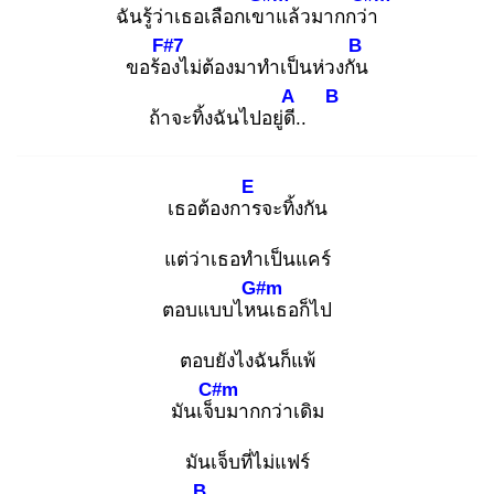
ฉันรู้ว่าเธอเลือกเขา
แล้วมากกว่า
F#7
B
ขอร้อง
ไม่ต้องมาทำเป็นห่วงกัน
A
B
ถ้าจะทิ้งฉันไปอยู่ดี.
.
E
เธอต้องการ
จะทิ้งกัน
แต่ว่าเธอทำเป็นแคร์
G#m
ตอบแบบไหน
เธอก็ไป
ตอบยังไงฉันก็แพ้
C#m
มันเจ็บ
มากกว่าเดิม
มันเจ็บที่ไม่แฟร์
B