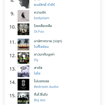
8.
พงษ์สิทธิ์ คำภีร์
ความรัก
9.
bodyslam
ใจเหลือเหลือ
10.
Dr.Fuu
นาฬิกาทราย (sign)
11.
โบกี้ไลอ้อน
ชาวนากับงูเห่า
12.
Fly
สาหัส
13.
โลโซ
ไม่บอกเธอ
14.
Bedroom Audio
ทิ้งไว้ในใจ
15.
Big Ass