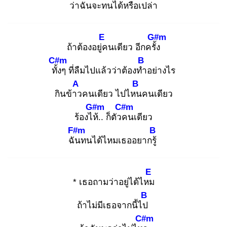
ว่า
ฉันจะทนได้หรือเปล่า
E
G#m
ถ้าต้องอยู่ค
นเดียว อีกครั้ง
C#m
B
ทั้ง
ๆ ที่ลืมไปแล้วว่าต้องทำ
อย่างไร
A
B
กินข้าว
คนเดียว ไปไหน
คนเดียว
G#m
C#m
ร้องไห้
.. ก็ตัวค
นเดียว
F#m
B
ฉัน
ทนได้ไหมเธออยากรู้
E
* เธอถามว่าอยู่ได้ไหม
B
ถ้าไม่มีเธอจากนี้ไป
C#m