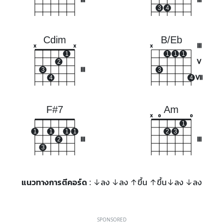
III
III
3
4
Cdim
B/Eb
III
x
x
x
1
1
1
1
2
V
3
III
3
4
4
VII
F#7
Am
x
o
o
1
1
1
1
1
2
3
2
III
III
3
แนวทางการตีคอร์ด
: ↓ลง ↓ลง ↑ขึ้น ↑ขึ้น↓ลง ↓ลง
SPONSORED