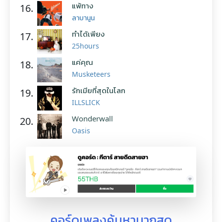
แพ้ทาง
16.
ลาบานูน
ทำได้เพียง
17.
25hours
แค่คุณ
18.
Musketeers
รักเมียที่สุดในโลก
19.
ILLSLICK
Wonderwall
20.
Oasis
คอร์ดเพลงค้นหามากสุด