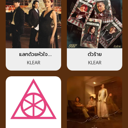
แลกด้วยหัวใจ
ตัวร้าย
(Unspoken Truth)
KLEAR
KLEAR