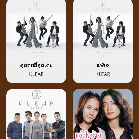
สุดฤทธิ์สุดเดช
แพ้ใจ
KLEAR
KLEAR