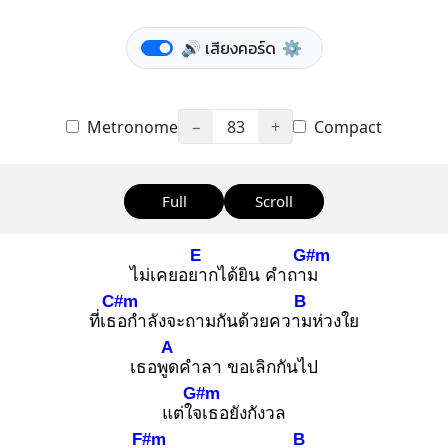
🔊 เสียงคอร์ด
⚙️
Metronome
−
83
+
Compact
Full
Scroll
E
G#m
ไม่เคยอยา
กได้ยิน คำถาม
C#m
B
ที่เธอ
กำลังจะถามกันด้วยความ
ห่วงใย
A
เธอพูด
คำลา ขอเลิกกันไป
G#m
แต่ใจเ
ธอยังกังวล
F#m
B