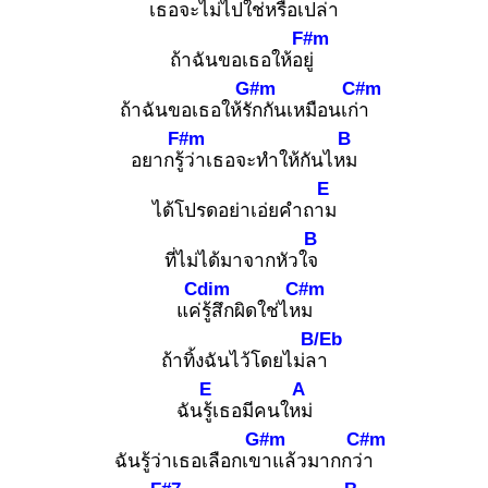
เธอจะไม่ไปใช่หรือเปล่า
F#m
ถ้าฉันขอเธอให้อยู่
G#m
C#m
ถ้าฉันขอเธอให้รัก
กันเหมือนเก่า
F#m
B
อยากรู้ว่
าเธอจะทำให้กันไหม
E
ได้โปรดอย่าเอ่ยคำถาม
B
ที่ไม่ได้มาจากหัวใจ
Cdim
C#m
แค่รู้
สึกผิดใช่ไหม
B/Eb
ถ้าทิ้งฉันไว้โดยไม่ลา
E
A
ฉันรู้เ
ธอมีคนใหม่
G#m
C#m
ฉันรู้ว่าเธอเลือกเขา
แล้วมากกว่า