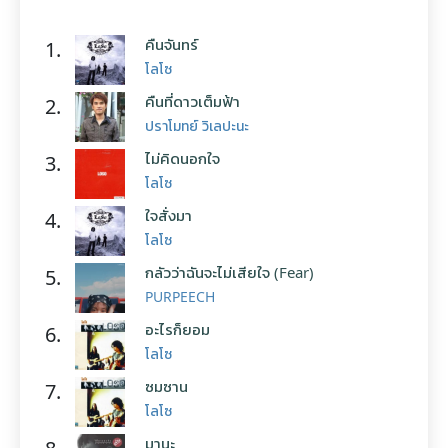
คืนจันทร์
1.
โลโซ
คืนที่ดาวเต็มฟ้า
2.
ปราโมทย์ วิเลปะนะ
ไม่คิดนอกใจ
3.
โลโซ
ใจสั่งมา
4.
โลโซ
กลัวว่าฉันจะไม่เสียใจ (Fear)
5.
PURPEECH
อะไรก็ยอม
6.
โลโซ
ซมซาน
7.
โลโซ
มานะ