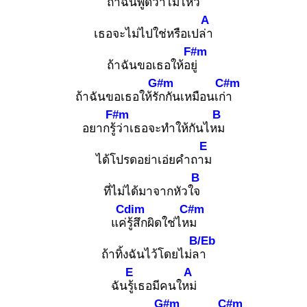
ถ้าฉันพูดว่าไม่ไหว
A
เธอจะไม่ไปใช่หรือเปล่า
F#m
ถ้าฉันขอเธอให้อยู่
G#m
C#m
ถ้าฉันขอเธอให้รัก
กันเหมือนเก่า
F#m
B
อยากรู้ว่
าเธอจะทำให้กันไหม
E
ได้โปรดอย่าเอ่ยคำถาม
B
ที่ไม่ได้มาจากหัวใจ
Cdim
C#m
แค่รู้
สึกผิดใช่ไหม
B/Eb
ถ้าทิ้งฉันไว้โดยไม่ลา
E
A
ฉันรู้เ
ธอมีคนใหม่
G#m
C#m