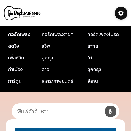
คอร์ดเพลง
คอร์ดเพลงง่ายๆ
คอร์ดเพลงโปรด
สตริง
แร็พ
สากล
เพื่อชีวิต
ลูกทุ่ง
ใต้
กำเมือง
ลาว
ลูกกรุง
การ์ตูน
ละคร/ภาพยนตร์
อีสาน