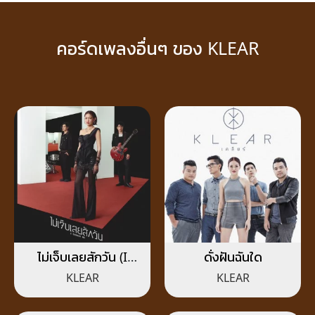
คอร์ดเพลงอื่นๆ ของ KLEAR
ไม่เจ็บเลยสักวัน (I
ดั่งฝันฉันใด
Choose Me)
KLEAR
KLEAR