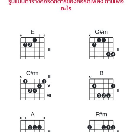
รูปแบบตารางคอร์ดกีตาร์ของคอร์ดเพลง ถามเพื่อ
อะไร
E
G#m
o
o
o
x
1
1
1
2
3
2
III
III
4
4
C#m
B
III
x
x
1
1
2
V
1
1
3
4
III
VII
3
3
3
A
F#m
x
o
o
2
1
3
1
1
1
1