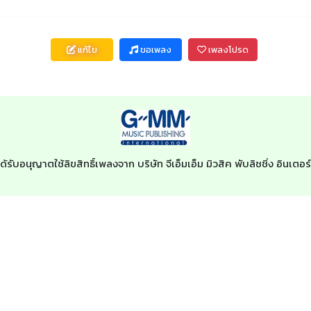
แก้ไข
ขอเพลง
เพลงโปรด
ด้รับอนุญาตใช้ลิขสิทธิ์เพลงจาก บริษัท จีเอ็มเอ็ม มิวสิค พับลิชชิ่ง อินเ