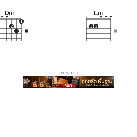
Dm
Em
o
o
o
o
o
o
1
2
2
3
3
III
III
SPONSORED