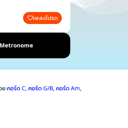
เพลงโปรด
Metronome
้วย
คอร์ด C
,
คอร์ด G/B
,
คอร์ด Am
,