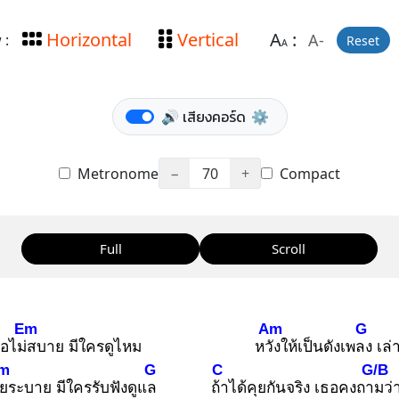
Horizontal
Vertical
A
:
A-
 :
Reset
A
🔊 เสียงคอร์ด
⚙️
Metronome
−
70
+
Compact
Full
Scroll
Em
Am
G
อไม่ส
บาย มีใครดูไหม
หวัง
ให้เป็นดังเพลง
เล่า
m
G
C
G/B
ย
ระบาย มีใครรับฟังดูแล
ถ้า
ได้คุยกันจริง เธอคงถาม
ว่