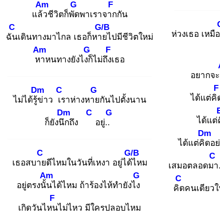
Am
G
F
แล้ว
ชีวิตก็พัด
พาเราจาก
กัน
C
G/B
ห่วงเธอ เหมื
ฉัน
เดินทางมาไกล เธอก็หาย
ไปมีชีวิตใหม่
Am
G
F
หา
หนทางยังไงก็
ไม่ถึงเ
ธอ
อยากจะ
F
Dm
C
G
ได้แต่คิ
ไม่ได้รู้ข่
าว เร
าห่างหาย
กันไปตั้งนาน
Dm
C
G
ได้แต่
ก็ยังนึก
ถึง
อยู่..
Dm
ได้แต่คิด
อย
C
G/B
C
เธอสบาย
ดีไหมในวันที่เหงา อยู่ได้ไ
หม
เสมอตลอดมา
Am
G
C
อยู่ตรงนั้น
ได้ไหม ถ้าร้องไห้ทำยังไง
คิด
คนเดียวใ
F
เกิดวันไหน
ไม่ไหว มีใครปลอบไหม