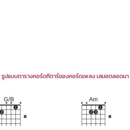
รูปแบบตารางคอร์ดกีตาร์ของคอร์ดเพลง เสมอตลอดมา
G/B
Am
o
o
o
x
o
o
1
1
2
2
3
III
III