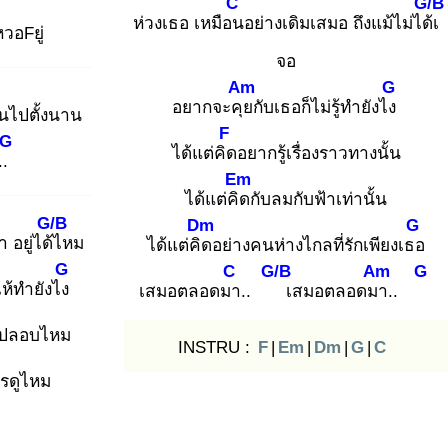
C
G/B
ห่วงเธอ เหมือน
อย่างเดิมเสมอ ถึงแม้ไม่ได้เ
หว
อFยู่
จอ
Am
G
อยากจะคุย
กับเธอก็ไม่รู้ทำยังไง
ันไปตั้งนาน
F
G
ได้แต่คิด
อยากรู้เรื่องราวทางนั้น
่..
Em
ได้แต่คิด
กับลมกับฟ้าเท่านั้น
G/B
Dm
G
 อยู่ได้ไ
หม
ได้แต่คิด
อย่างคนห่างไกลที่รักเพียงเธอ
G
C
G/B
Am
G
ไห้ทำยังไง
เสมอตลอดมา
..
เสมอตลอดมา
..
รปลอบไหม
INSTRU :
F
|
Em
|
Dm
|
G
|
C
รดูไหม