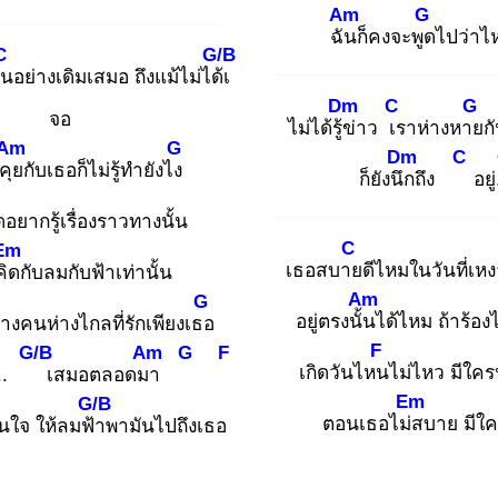
Am
G
ฉัน
ก็คงจะพูด
ไปว่าไ
C
G/B
อน
อย่างเดิมเสมอ ถึงแม้ไม่ได้เ
Dm
C
G
จอ
ไม่ได้รู้ข่
าว เร
าห่างหาย
ก
Am
G
Dm
C
คุย
กับเธอก็ไม่รู้ทำยังไง
ก็ยังนึก
ถึง
อยู
ด
อยากรู้เรื่องราวทางนั้น
C
Em
เธอสบาย
ดีไหมในวันที่เหงา
คิด
กับลมกับฟ้าเท่านั้น
Am
G
อยู่ตรงนั้น
ได้ไหม ถ้าร้อง
่างคนห่างไกลที่รักเพียงเธอ
F
G/B
Am
G
F
เกิดวันไหน
ไม่ไหว มีใค
..
เสมอตลอดมา
Em
G/B
ตอนเธอไม่ส
บาย มีใค
นใจ ให้ลมฟ้า
พามันไปถึงเธอ