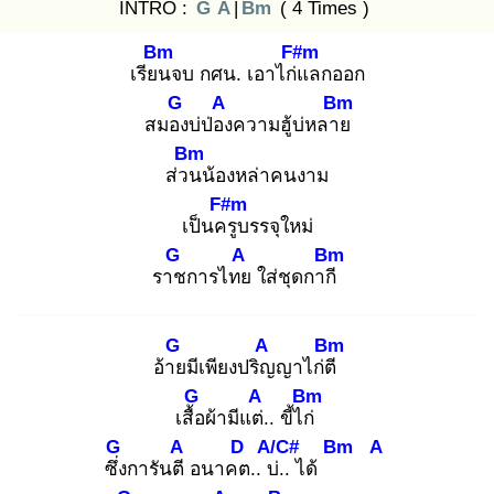
INTRO :
G
A
|
Bm
( 4 Times )
Bm
F#m
เรียน
จบ กศน. เอาไก่แ
ลกออก
G
A
Bm
สมอง
บ่ป่อง
ความฮู้บ่หลาย
Bm
ส่วน
น้องหล่าคนงาม
F#m
เป็นครู
บรรจุใหม่
G
A
Bm
ราช
การไทย
ใส่ชุดกากี
G
A
Bm
อ้าย
มีเพียงปริญ
ญาไก่ตี
G
A
Bm
เสื้อ
ผ้ามีแต่.
. ขี้ไก่
G
A
D
A/C#
Bm
A
ซึ่ง
การันตี
อนาคต
.. บ่.
. ได้