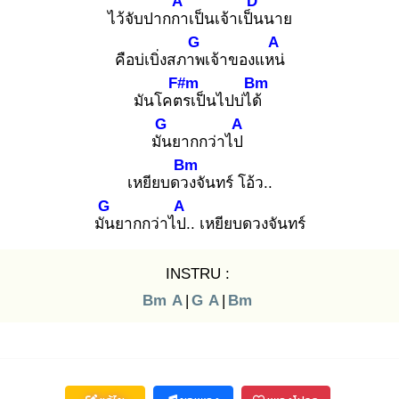
A
D
ไว้จับปากกา
เป็นเจ้าเป็น
นาย
G
A
คือบ่เบิ่งสภาพ
เจ้าของแหน่
F#m
Bm
มันโคตร
เป็นไปบ่ได้
G
A
มัน
ยากกว่าไป
Bm
เหยียบดวง
จันทร์ โอ้ว..
G
A
มัน
ยากกว่าไป.
. เหยียบดวงจันทร์
INSTRU :
Bm
A
|
G
A
|
Bm