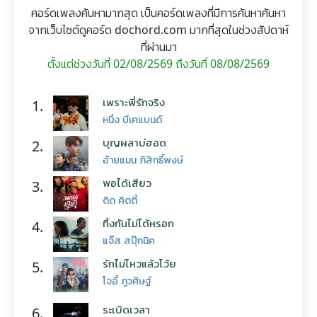
คอร์ดเพลงค้นหามากสุด เป็นคอร์ดเพลงที่มีการค้นหาค้นหา
จากเว็บไซต์ดูคอร์ด dochord.com มากที่สุดในช่วงสัปดาห์
ที่ผ่านมา
ตั้งแต่ช่วงวันที่ 02/08/2569 ถึงวันที่ 08/08/2569
เพราะพี่รักจริง
1.
หนึ่ง บีเคแบนด์
บุญผลาบ่ฮอด
2.
อ้ายแมน ภิสิทธิ์พงษ์
พอได้เสียว
3.
ดิด คิตตี้
ทิ้งกันไม่ได้หรอก
4.
แจ๊ส สปุ๊กนิค
รักไม่ไหวแล้วโว้ย
5.
โจอี้ ภูวศิษฐ์
ระเบิดเวลา
6.