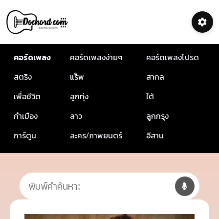
คอร์ดเพลง
คอร์ดเพลงง่ายๆ
คอร์ดเพลงโปรด
สตริง
แร็พ
สากล
เพื่อชีวิต
ลูกทุ่ง
ใต้
กำเมือง
ลาว
ลูกกรุง
การ์ตูน
ละคร/ภาพยนตร์
อีสาน