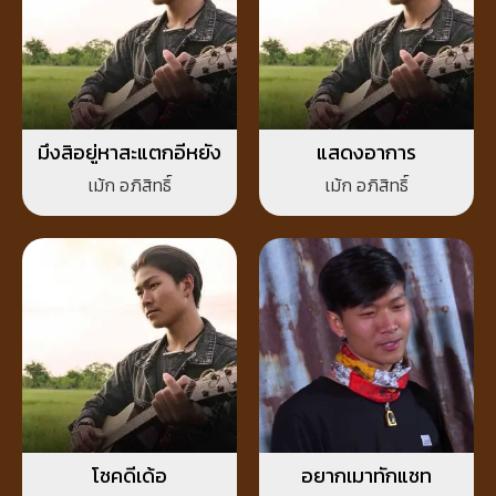
มึงสิอยู่หาสะแตกอีหยัง
แสดงอาการ
เม้ก อภิสิทธิ์
เม้ก อภิสิทธิ์
โชคดีเด้อ
อยากเมาทักแชท