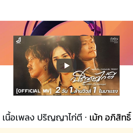
เนื้อเพลง ปริญญาไก่ตี ·
เม้ก อภิสิทธิ์