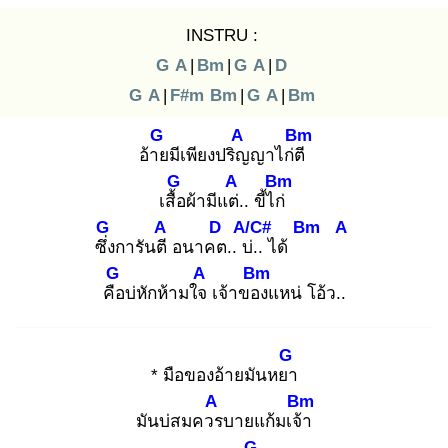
INSTRU :
G
A
|
Bm
|
G
A
|
D
G
A
|
F#m
Bm
|
G
A
|
Bm
G
A
Bm
อ้าย
มีเพียงปริญ
ญาไก่ตี
G
A
Bm
เสื้อ
ผ้ามีแต่.
. ขี้ไก่
G
A
D
A/C#
Bm
A
ซึ่ง
การันตี
อนาคต
.. บ่.
. ได้
G
A
Bm
คือ
บ่หักห้ามใจ
เจ้าของ
แหน่ โอ้ว..
G
* มือของอ้ายมันหยา
A
Bm
มันบ่สมควร
บายแก้มเจ้า
G