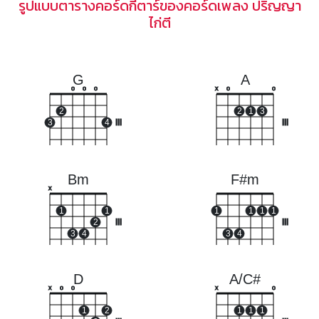
รูปแบบตารางคอร์ดกีตาร์ของคอร์ดเพลง ปริญญา
ไก่ตี
G
A
o
o
o
x
o
o
2
2
1
3
3
4
III
III
Bm
F#m
x
1
1
1
1
1
1
2
III
III
3
4
3
4
D
A/C#
x
o
o
x
o
1
2
1
1
1