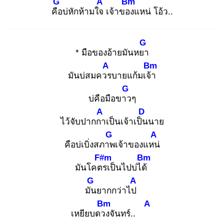
G
A
Bm
คือ
บ่หักห้ามใจ
เจ้าของ
แหน่ โอ้ว..
G
* มือของอ้ายมันหยา
A
Bm
มันบ่สมควร
บายแก้มเจ้า
G
บ่คือมือขาว
ๆ
A
D
ไว้จับปากกา
เป็นเจ้าเป็น
นาย
G
A
คือบ่เบิ่งสภาพ
เจ้าของแหน่
F#m
Bm
มันโคตร
เป็นไปบ่ได้
G
A
มัน
ยากกว่าไป
Bm
A
เหยียบดวง
จันทร์..