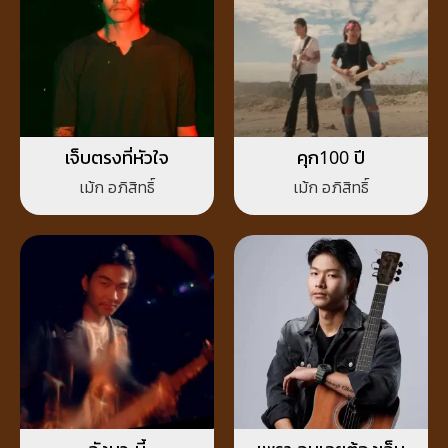
เจ็บตรงที่หัวใจ
คุก100 ปี
เม้ก อภิสิทธิ์
เม้ก อภิสิทธิ์