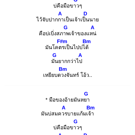
บ่คือมือขาว
ๆ
A
D
ไว้จับปากกา
เป็นเจ้าเป็น
นาย
G
A
คือบ่เบิ่งสภาพ
เจ้าของแหน่
F#m
Bm
มันโคตร
เป็นไปบ่ได้
G
A
มัน
ยากกว่าไป
Bm
เหยียบดวง
จันทร์ โอ้ว..
G
* มือของอ้ายมันหยา
A
Bm
มันบ่สมควร
บายแก้มเจ้า
G
บ่คือมือขาว
ๆ