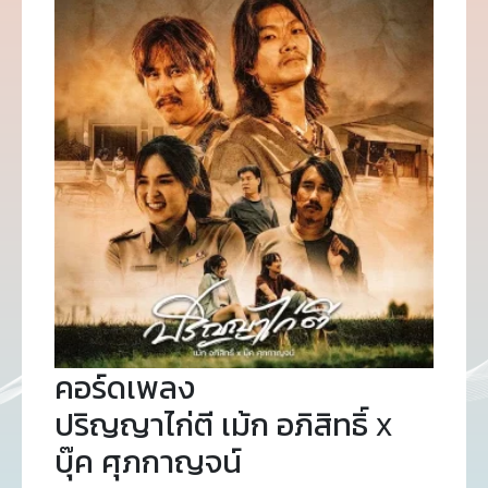
คอร์ดเพลง
ปริญญาไก่ตี เม้ก อภิสิทธิ์ x
บุ๊ค ศุภกาญจน์