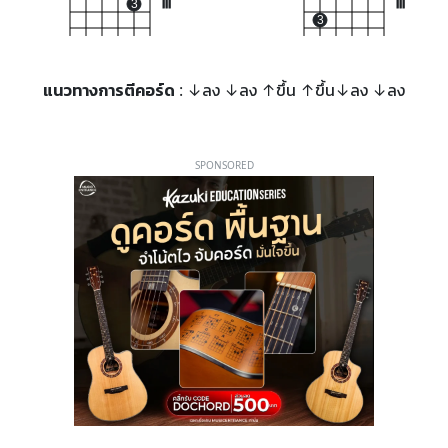
3
III
III
3
แนวทางการตีคอร์ด
: ↓ลง ↓ลง ↑ขึ้น ↑ขึ้น↓ลง ↓ลง
SPONSORED