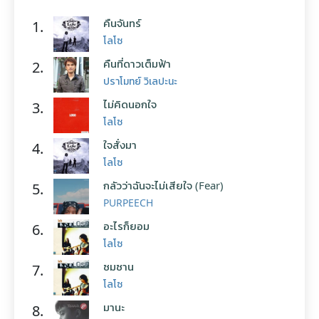
คืนจันทร์
1.
โลโซ
คืนที่ดาวเต็มฟ้า
2.
ปราโมทย์ วิเลปะนะ
ไม่คิดนอกใจ
3.
โลโซ
ใจสั่งมา
4.
โลโซ
กลัวว่าฉันจะไม่เสียใจ (Fear)
5.
PURPEECH
อะไรก็ยอม
6.
โลโซ
ซมซาน
7.
โลโซ
มานะ
8.