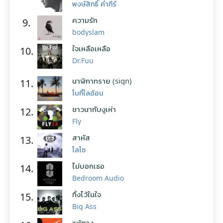
พงษ์สิทธิ์ คำภีร์
ความรัก
9.
bodyslam
ใจเหลือเหลือ
10.
Dr.Fuu
นาฬิกาทราย (sign)
11.
โบกี้ไลอ้อน
ชาวนากับงูเห่า
12.
Fly
สาหัส
13.
โลโซ
ไม่บอกเธอ
14.
Bedroom Audio
ทิ้งไว้ในใจ
15.
Big Ass
แพ้ทาง