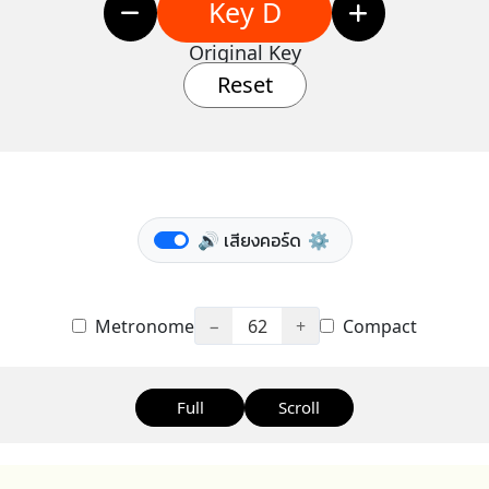
Key D
Original Key
Reset
🔊 เสียงคอร์ด
⚙️
Metronome
−
62
+
Compact
Full
Scroll